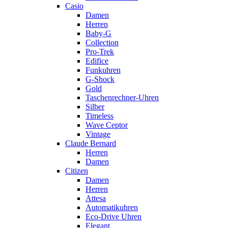
Casio
Damen
Herren
Baby-G
Collection
Pro-Trek
Edifice
Funkuhren
G-Shock
Gold
Taschenrechner-Uhren
Silber
Timeless
Wave Ceptor
Vintage
Claude Bernard
Herren
Damen
Citizen
Damen
Herren
Attesa
Automatikuhren
Eco-Drive Uhren
Elegant