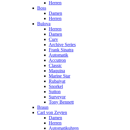
Herren
Boss
Damen
Herren
Bulova
Herren
Damen
Curv
Archive Series
Frank Sinatra
Automatik
Accutron
Classic
Maquina
Marine Star
Rubaiyat
Snorkel
Sutton
Surveyor
Tony Bennett
Braun
Carl von Zeyten
Damen
Herren
Automatikuhren