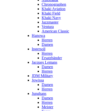
Chronographen
Khaki Aviation
Khaki Field
Khaki Navy
Jazzmaster
Ventura
American Classic
Hanowa
Herren
Damen
Ingersoll
Herren
Ersatzbänder
Jacques Lemans
Damen
Herren
JDM Military
Jowissa
Damen
Herren
Junghans
Damen
Herren
Meister