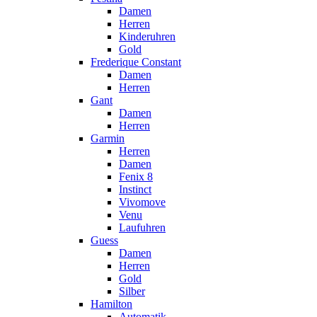
Damen
Herren
Kinderuhren
Gold
Frederique Constant
Damen
Herren
Gant
Damen
Herren
Garmin
Herren
Damen
Fenix 8
Instinct
Vivomove
Venu
Laufuhren
Guess
Damen
Herren
Gold
Silber
Hamilton
Automatik