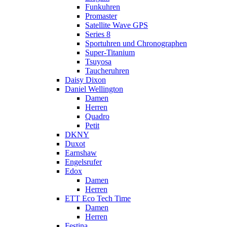
Funkuhren
Promaster
Satellite Wave GPS
Series 8
Sportuhren und Chronographen
Super-Titanium
Tsuyosa
Taucheruhren
Daisy Dixon
Daniel Wellington
Damen
Herren
Quadro
Petit
DKNY
Duxot
Earnshaw
Engelsrufer
Edox
Damen
Herren
ETT Eco Tech Time
Damen
Herren
Festina