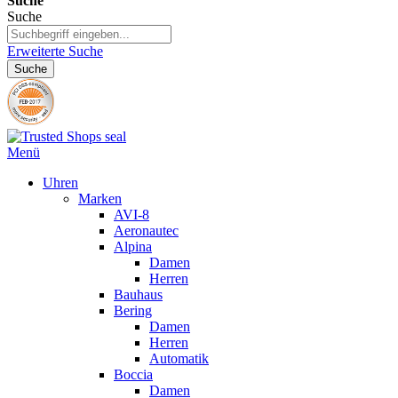
Suche
Suche
Erweiterte Suche
Suche
Menü
Uhren
Marken
AVI-8
Aeronautec
Alpina
Damen
Herren
Bauhaus
Bering
Damen
Herren
Automatik
Boccia
Damen