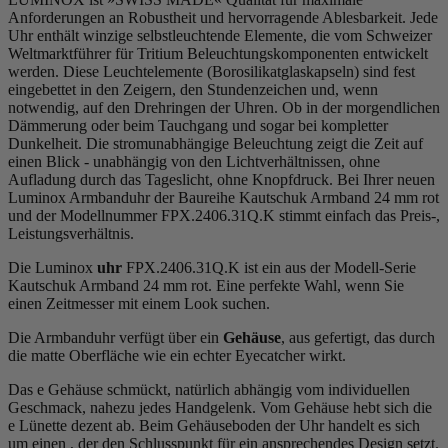
Anforderungen an Robustheit und hervorragende Ablesbarkeit. Jede
Uhr enthält winzige selbstleuchtende Elemente, die vom Schweizer
Weltmarktführer für Tritium Beleuchtungskomponenten entwickelt
werden. Diese Leuchtelemente (Borosilikatglaskapseln) sind fest
eingebettet in den Zeigern, den Stundenzeichen und, wenn
notwendig, auf den Drehringen der Uhren. Ob in der morgendlichen
Dämmerung oder beim Tauchgang und sogar bei kompletter
Dunkelheit. Die stromunabhängige Beleuchtung zeigt die Zeit auf
einen Blick - unabhängig von den Lichtverhältnissen, ohne
Aufladung durch das Tageslicht, ohne Knopfdruck. Bei Ihrer neuen
Luminox Armbanduhr der Baureihe Kautschuk Armband 24 mm rot
und der Modellnummer FPX.2406.31Q.K stimmt einfach das Preis-,
Leistungsverhältnis.
Die Luminox
uhr
FPX.2406.31Q.K ist ein aus der Modell-Serie
Kautschuk Armband 24 mm rot. Eine perfekte Wahl, wenn Sie
einen Zeitmesser mit einem Look suchen.
Die Armbanduhr verfügt über ein
Gehäuse
, aus
gefertigt, das durch
die
matt
e Oberfläche wie ein echter Eyecatcher wirkt.
Das
e Gehäuse schmückt, natürlich abhängig vom individuellen
Geschmack, nahezu jedes Handgelenk. Vom Gehäuse hebt sich die
e Lünette dezent ab. Beim Gehäuseboden der Uhr handelt es sich
um einen , der den Schlusspunkt für ein ansprechendes Design setzt.