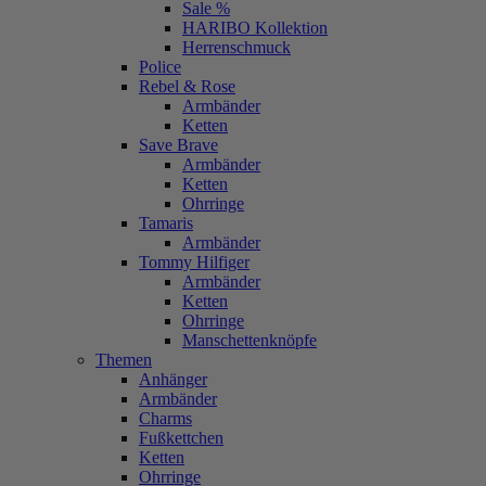
Sale %
HARIBO Kollektion
Herrenschmuck
Police
Rebel & Rose
Armbänder
Ketten
Save Brave
Armbänder
Ketten
Ohrringe
Tamaris
Armbänder
Tommy Hilfiger
Armbänder
Ketten
Ohrringe
Manschettenknöpfe
Themen
Anhänger
Armbänder
Charms
Fußkettchen
Ketten
Ohrringe