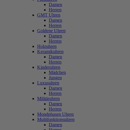
Damen
Herren
GMT Uhren
Damen
Herren
Goldene Uhren
Damen
Herren
Holzuhren
Keramikuhren
Damen
Herren
Kinderuhren
Mädchen
Jungen
Luxusuhren
Damen
Herren
Militäruhren
Damen
Herren
Mondphasen Uhren
Multifunktionsuhren
Damen
Herren