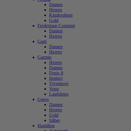
Damen
Herren
Kinderuhren
Gold
Frederique Constant
Damen
Herren
Gant
Damen
Herren
Garmin
Herren
Damen
Fenix 8
Instinct
Vivomove
Venu
Laufuhren
Guess
Damen
Herren
Gold
Silber
Hamilton
Automatik