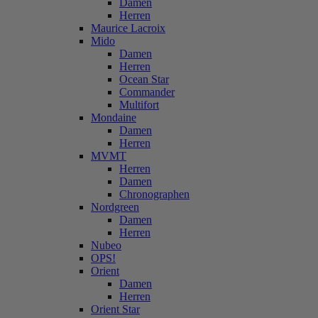
Damen
Herren
Maurice Lacroix
Mido
Damen
Herren
Ocean Star
Commander
Multifort
Mondaine
Damen
Herren
MVMT
Herren
Damen
Chronographen
Nordgreen
Damen
Herren
Nubeo
OPS!
Orient
Damen
Herren
Orient Star