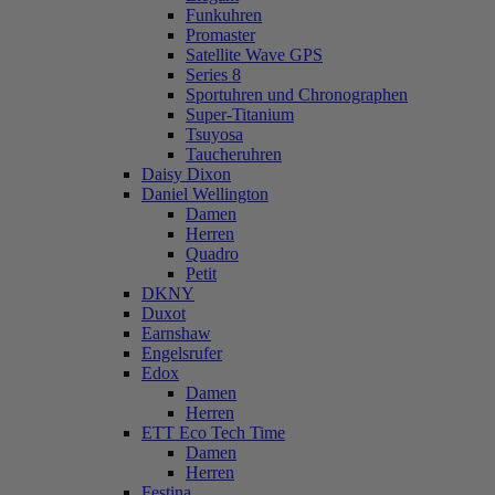
Funkuhren
Promaster
Satellite Wave GPS
Series 8
Sportuhren und Chronographen
Super-Titanium
Tsuyosa
Taucheruhren
Daisy Dixon
Daniel Wellington
Damen
Herren
Quadro
Petit
DKNY
Duxot
Earnshaw
Engelsrufer
Edox
Damen
Herren
ETT Eco Tech Time
Damen
Herren
Festina