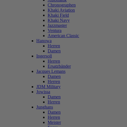
Chronographen
Khaki Aviation
Khaki Field
Khaki Navy
Jazzmaster
Ventura
American Classic
Hanowa
Herren
Damen
Ingersoll
Herren
Ersatzbänder
Jacques Lemans
Damen
Herren
JDM Military
Jowissa
Damen
Herren
Junghans
Damen
Herren
Meister