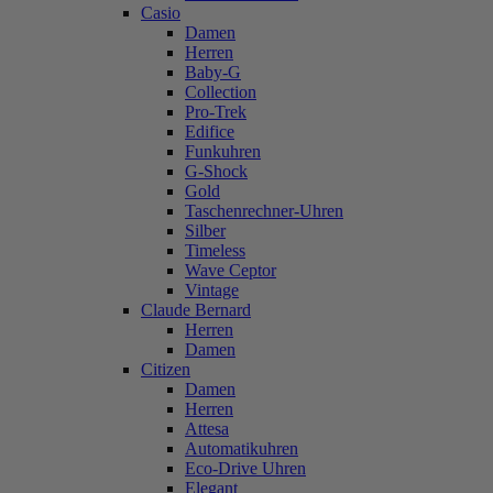
Casio
Damen
Herren
Baby-G
Collection
Pro-Trek
Edifice
Funkuhren
G-Shock
Gold
Taschenrechner-Uhren
Silber
Timeless
Wave Ceptor
Vintage
Claude Bernard
Herren
Damen
Citizen
Damen
Herren
Attesa
Automatikuhren
Eco-Drive Uhren
Elegant