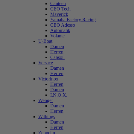
Canteen
CEO Tech
Maverick
Yamaha Factory Racing
CEO Adesso
Automatik
Volante
U-Boat
Damen
Herren
Capsoil
Versace
Damen
Herren
Victorinox
Herren
Damen
I.N.O.X.
Wenger
Damen
Herren
Withings
Damen
Herren
Zeppelin