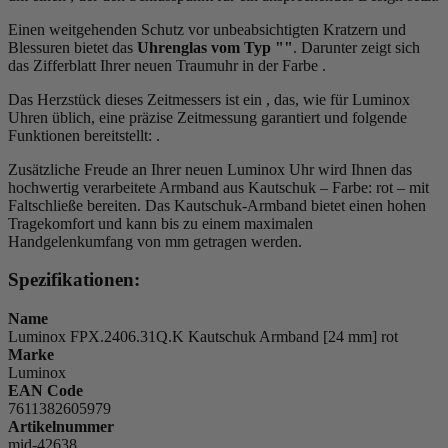
Einen weitgehenden Schutz vor unbeabsichtigten Kratzern und
Blessuren bietet das
Uhrenglas vom Typ ""
. Darunter zeigt sich
das Zifferblatt Ihrer neuen Traumuhr in der Farbe
.
Das Herzstück dieses Zeitmessers ist ein , das, wie für Luminox
Uhren üblich, eine präzise Zeitmessung garantiert und folgende
Funktionen bereitstellt:
.
Zusätzliche Freude an Ihrer neuen Luminox Uhr wird Ihnen das
hochwertig verarbeitete Armband aus Kautschuk – Farbe:
rot
– mit
Faltschließe bereiten. Das Kautschuk-Armband bietet einen hohen
Tragekomfort und kann bis zu einem maximalen
Handgelenkumfang von mm getragen werden.
Spezifikationen:
Name
Luminox FPX.2406.31Q.K Kautschuk Armband [24 mm] rot
Marke
Luminox
EAN Code
7611382605979
Artikelnummer
mid-42638