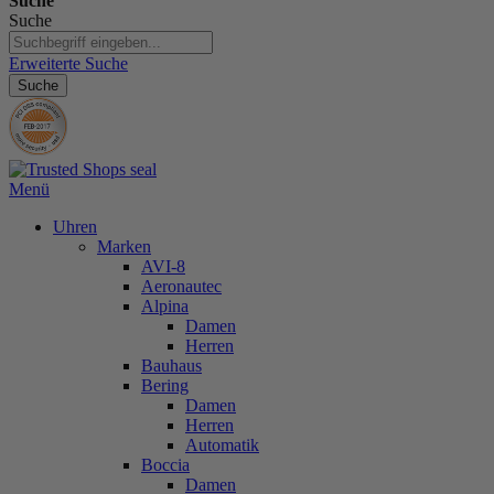
Suche
Suche
Erweiterte Suche
Suche
Menü
Uhren
Marken
AVI-8
Aeronautec
Alpina
Damen
Herren
Bauhaus
Bering
Damen
Herren
Automatik
Boccia
Damen