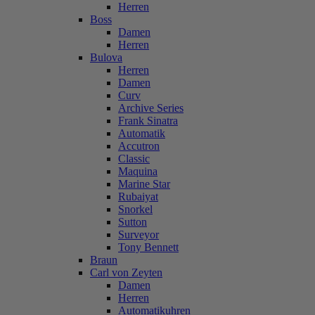
Herren
Boss
Damen
Herren
Bulova
Herren
Damen
Curv
Archive Series
Frank Sinatra
Automatik
Accutron
Classic
Maquina
Marine Star
Rubaiyat
Snorkel
Sutton
Surveyor
Tony Bennett
Braun
Carl von Zeyten
Damen
Herren
Automatikuhren