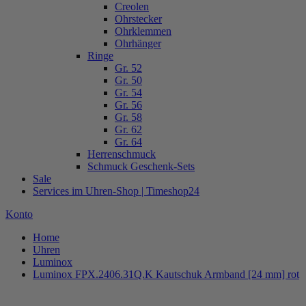
Creolen
Ohrstecker
Ohrklemmen
Ohrhänger
Ringe
Gr. 52
Gr. 50
Gr. 54
Gr. 56
Gr. 58
Gr. 62
Gr. 64
Herrenschmuck
Schmuck Geschenk-Sets
Sale
Services im Uhren-Shop | Timeshop24
Konto
Home
Uhren
Luminox
Luminox FPX.2406.31Q.K Kautschuk Armband [24 mm] rot