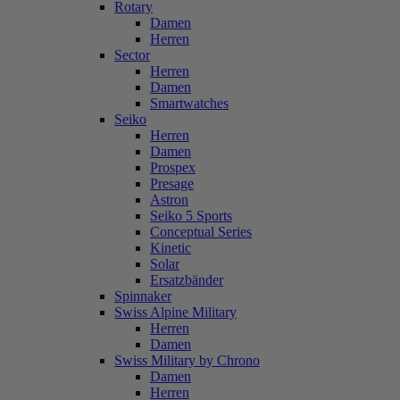
Rotary
Damen
Herren
Sector
Herren
Damen
Smartwatches
Seiko
Herren
Damen
Prospex
Presage
Astron
Seiko 5 Sports
Conceptual Series
Kinetic
Solar
Ersatzbänder
Spinnaker
Swiss Alpine Military
Herren
Damen
Swiss Military by Chrono
Damen
Herren