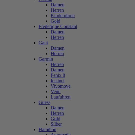
Damen
Herren
Kinderuhren
Gold
Frederique Constant
Damen
Herren
Gant
Damen
Herren
Garmin
Herren
Damen
Fenix 8
Instinct
Vivomove
Venu
Laufuhren
Guess
Damen
Herren
Gold
Silber
Hamilton
Automatik