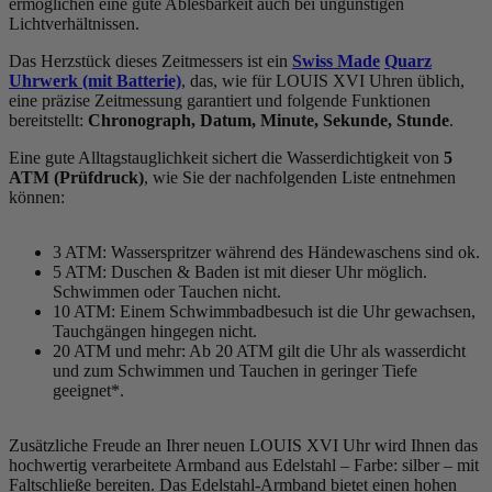
ermöglichen eine gute Ablesbarkeit auch bei ungünstigen
Lichtverhältnissen.
Das Herzstück dieses Zeitmessers ist ein
Swiss Made
Quarz
Uhrwerk (mit Batterie)
, das, wie für LOUIS XVI Uhren üblich,
eine präzise Zeitmessung garantiert und folgende Funktionen
bereitstellt:
Chronograph, Datum, Minute, Sekunde, Stunde
.
Eine gute Alltagstauglichkeit sichert die Wasserdichtigkeit von
5
ATM (Prüfdruck)
, wie Sie der nachfolgenden Liste entnehmen
können:
3 ATM: Wasserspritzer während des Händewaschens sind ok.
5 ATM: Duschen & Baden ist mit dieser Uhr möglich.
Schwimmen oder Tauchen nicht.
10 ATM: Einem Schwimmbadbesuch ist die Uhr gewachsen,
Tauchgängen hingegen nicht.
20 ATM und mehr: Ab 20 ATM gilt die Uhr als wasserdicht
und zum Schwimmen und Tauchen in geringer Tiefe
geeignet*.
Zusätzliche Freude an Ihrer neuen LOUIS XVI Uhr wird Ihnen das
hochwertig verarbeitete Armband aus Edelstahl – Farbe:
silber
– mit
Faltschließe bereiten. Das Edelstahl-Armband bietet einen hohen