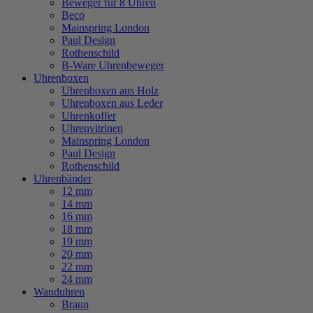
Beweger für 8 Uhren
Beco
Mainspring London
Paul Design
Rothenschild
B-Ware Uhrenbeweger
Uhrenboxen
Uhrenboxen aus Holz
Uhrenboxen aus Leder
Uhrenkoffer
Uhrenvitrinen
Mainspring London
Paul Design
Rothenschild
Uhrenbänder
12 mm
14 mm
16 mm
18 mm
19 mm
20 mm
22 mm
24 mm
Wanduhren
Braun