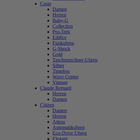
Casio
Damen
Herren
Baby-G
Collection
Pro-Trek
Edifice
Funkuhren
G-Shock
Gold
Taschenrechner-Uhren
Silber
Timeless
Wave Ceptor
Vintage
Claude Bernard
Herren
Damen
Citizen
Damen
Herren
Attesa
Automatikuhren
Eco-Drive Uhren
Elegant