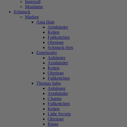
Ingersoll
Mondaine
Schmuck
Marken
Ania Haie
Armbänder
Ketten
Fußkettchen
Ohrringe
Schmuck-Sets
Engelsrufer
Anhänger
Armbänder
Ketten
Ohrringe
Fußkettchen
Thomas Sabo
Anhänger
Armbänder
Charms
Fußkettchen
Ketten
Little Secrets
Ohrringe
Ringe