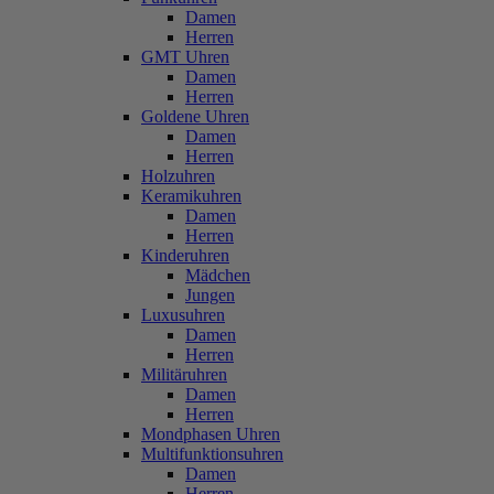
Damen
Herren
GMT Uhren
Damen
Herren
Goldene Uhren
Damen
Herren
Holzuhren
Keramikuhren
Damen
Herren
Kinderuhren
Mädchen
Jungen
Luxusuhren
Damen
Herren
Militäruhren
Damen
Herren
Mondphasen Uhren
Multifunktionsuhren
Damen
Herren