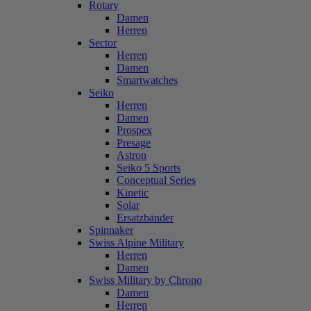
Rotary
Damen
Herren
Sector
Herren
Damen
Smartwatches
Seiko
Herren
Damen
Prospex
Presage
Astron
Seiko 5 Sports
Conceptual Series
Kinetic
Solar
Ersatzbänder
Spinnaker
Swiss Alpine Military
Herren
Damen
Swiss Military by Chrono
Damen
Herren