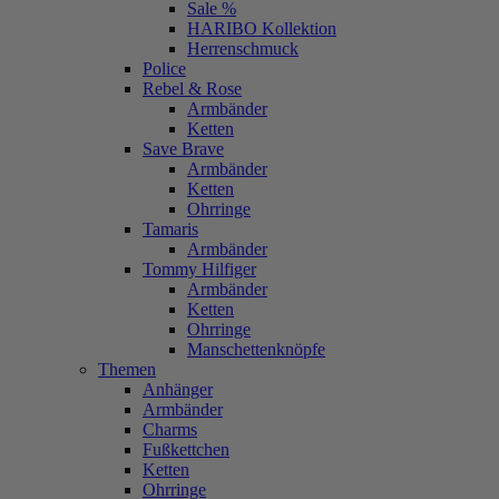
Sale %
HARIBO Kollektion
Herrenschmuck
Police
Rebel & Rose
Armbänder
Ketten
Save Brave
Armbänder
Ketten
Ohrringe
Tamaris
Armbänder
Tommy Hilfiger
Armbänder
Ketten
Ohrringe
Manschettenknöpfe
Themen
Anhänger
Armbänder
Charms
Fußkettchen
Ketten
Ohrringe