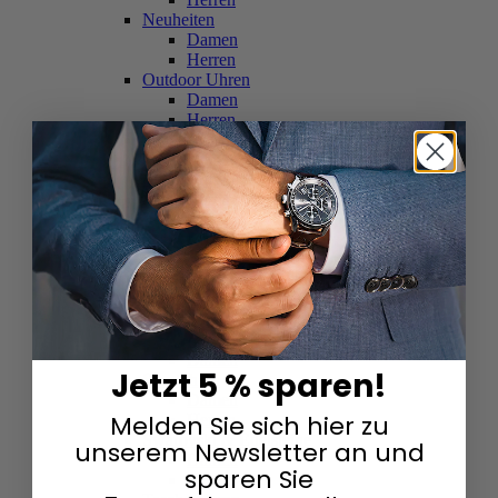
Neuheiten
Damen
Herren
Outdoor Uhren
Damen
Herren
Schweizer Uhren
Damen
Herren
Skelettuhren
Damen
Herren
Smartwatches
Damen
Herren
Solaruhren
Herren
Damen
Jetzt 5 % sparen!
Sportuhren
Damen
Melden Sie sich hier zu
Herren
Swarovski & Edelsteine
unserem Newsletter an und
Damen
sparen Sie
Herren