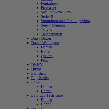
Funkuhren
Promaster
Satellite Wave GPS
Series 8
Sportuhren und Chronographen
Super-Titanium
Tsuyosa
Taucheruhren
Daisy Dixon
Daniel Wellington
Damen
Herren
Quadro
Petit
DKNY
Duxot
Earnshaw
Engelsrufer
Edox
Damen
Herren
ETT Eco Tech Time
Damen
Herren
Festina