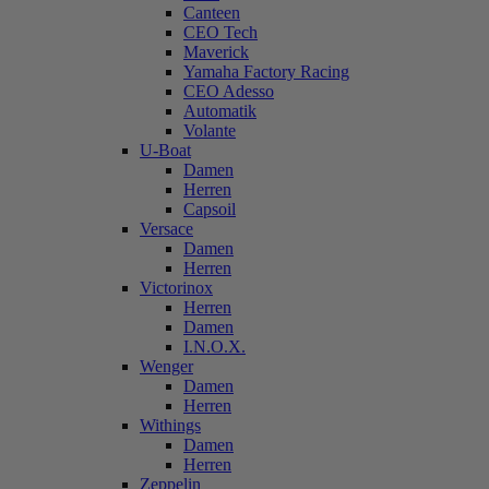
Canteen
CEO Tech
Maverick
Yamaha Factory Racing
CEO Adesso
Automatik
Volante
U-Boat
Damen
Herren
Capsoil
Versace
Damen
Herren
Victorinox
Herren
Damen
I.N.O.X.
Wenger
Damen
Herren
Withings
Damen
Herren
Zeppelin