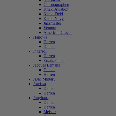
Chronographen
Khaki Aviation
Khaki Field
Khaki Navy
Jazzmaster
Ventura
American Classic
Hanowa
Herren
Damen
Ingersoll
Herren
Ersatzbänder
Jacques Lemans
Damen
Herren
JDM Military
Jowissa
Damen
Herren
Junghans
Damen
Herren
Meister