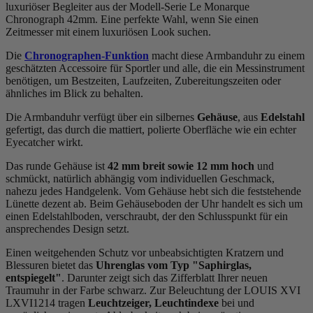
luxuriöser Begleiter aus der Modell-Serie Le Monarque
Chronograph 42mm. Eine perfekte Wahl, wenn Sie einen
Zeitmesser mit einem luxuriösen Look suchen.
Die
Chronographen-Funktion
macht diese Armbanduhr zu einem
geschätzten Accessoire für Sportler und alle, die ein Messinstrument
benötigen, um Bestzeiten, Laufzeiten, Zubereitungszeiten oder
ähnliches im Blick zu behalten.
Die Armbanduhr verfügt über ein silbernes
Gehäuse
, aus
Edelstahl
gefertigt, das durch die
mattiert, poliert
e Oberfläche wie ein echter
Eyecatcher wirkt.
Das
rund
e Gehäuse ist
42 mm breit
sowie 12 mm hoch
und
schmückt, natürlich abhängig vom individuellen Geschmack,
nahezu jedes Handgelenk. Vom Gehäuse hebt sich die
feststehend
e
Lünette dezent ab. Beim Gehäuseboden der Uhr handelt es sich um
einen Edelstahlboden, verschraubt, der den Schlusspunkt für ein
ansprechendes Design setzt.
Einen weitgehenden Schutz vor unbeabsichtigten Kratzern und
Blessuren bietet das
Uhrenglas vom Typ "Saphirglas,
entspiegelt"
. Darunter zeigt sich das Zifferblatt Ihrer neuen
Traumuhr in der Farbe
schwarz
. Zur Beleuchtung der LOUIS XVI
LXVI1214 tragen
Leuchtzeiger, Leuchtindexe
bei und