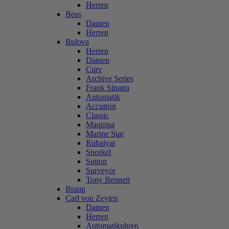
Herren
Boss
Damen
Herren
Bulova
Herren
Damen
Curv
Archive Series
Frank Sinatra
Automatik
Accutron
Classic
Maquina
Marine Star
Rubaiyat
Snorkel
Sutton
Surveyor
Tony Bennett
Braun
Carl von Zeyten
Damen
Herren
Automatikuhren