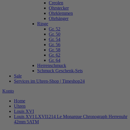
Creolen
Ohrstecker
Ohrklemmen
Ohrhänger
Ringe
Gr. 52
Gr. 50
Gr. 54
Gr. 56
Gr. 58
Gr. 62
Gr. 64
Herrenschmuck
Schmuck Geschenk-Sets
Sale
Services im Uhren-Shop | Timeshop24
Konto
Home
Uhren
Louis XVI
Louis XVI LXVI1214 Le Monarque Chronograph Herrenuhr
42mm 5ATM