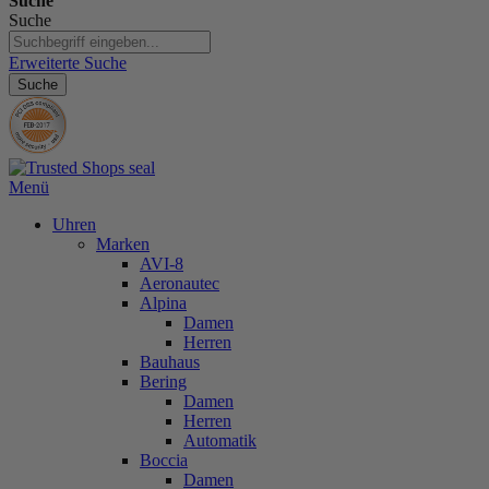
Suche
Suche
Erweiterte Suche
Suche
Menü
Uhren
Marken
AVI-8
Aeronautec
Alpina
Damen
Herren
Bauhaus
Bering
Damen
Herren
Automatik
Boccia
Damen