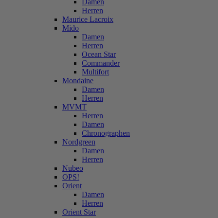
Damen
Herren
Maurice Lacroix
Mido
Damen
Herren
Ocean Star
Commander
Multifort
Mondaine
Damen
Herren
MVMT
Herren
Damen
Chronographen
Nordgreen
Damen
Herren
Nubeo
OPS!
Orient
Damen
Herren
Orient Star