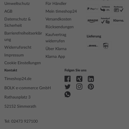
Style
Modern
Umweltschutz
Für Händler
Artikel-Gewicht
0.05
AGB
Mein timeshop24
Datenschutz &
Versandkosten
Anzeige
Analog
Sicherheit
Rücksendungen
Antrieb
Batterie (Quarz)
Barrierefreiheitserklär
Kaufvertrag
Lieferung
Uhrwerk
Swiss Made
ung
widerrufen
Bezeichnung
Widerrufsrecht
Über Klarna
Funktionen
Datum, Minute, Mondphase, Sekunde,
Impressum
Stunde
Klarna App
Cookie Einstellungen
Kontakt
Folgen Sie uns
Gehäuse Material
Edelstahl
Timeshop24.de
Gehäusebreite
40
Gehäusedicke
9
BOLK e-commerce GmbH
Gehäuse Form
Rund
Rathausplatz 3
Wasserdichte
5
Gehäuse Farbe
Gold
52152 Simmerath
Oberfläche
Poliert
Glas
gehärtet, Mineralglas
Tel: 02473 927100
Lünette
Feststehend