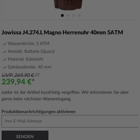
Zum
Anfang
Jowissa J4.274.L Magno Herrenuhr 40mm 5ATM
der
Bildergalerie
Wasserdichte: 5 ATM
springen
Antrieb: Batterie (Quarz)
Material: Edelstahl
Gehäusebreite: 40 mm
UVP
269,90 €
239,94 €
Leider ist der Artikel kurzfristig vergriffen. Wir informieren Sie aber
gerne beim nächsten Wareneingang.
Produktbenachrichtigungen aktivieren
SENDEN