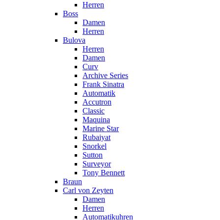
Herren
Boss
Damen
Herren
Bulova
Herren
Damen
Curv
Archive Series
Frank Sinatra
Automatik
Accutron
Classic
Maquina
Marine Star
Rubaiyat
Snorkel
Sutton
Surveyor
Tony Bennett
Braun
Carl von Zeyten
Damen
Herren
Automatikuhren