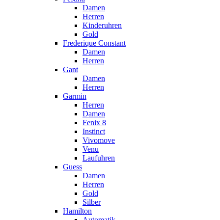
Damen
Herren
Kinderuhren
Gold
Frederique Constant
Damen
Herren
Gant
Damen
Herren
Garmin
Herren
Damen
Fenix 8
Instinct
Vivomove
Venu
Laufuhren
Guess
Damen
Herren
Gold
Silber
Hamilton
Automatik