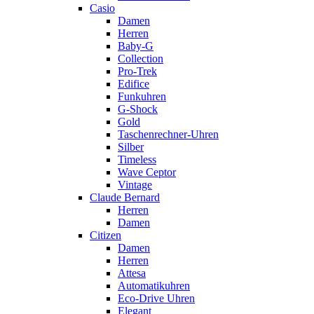
Casio
Damen
Herren
Baby-G
Collection
Pro-Trek
Edifice
Funkuhren
G-Shock
Gold
Taschenrechner-Uhren
Silber
Timeless
Wave Ceptor
Vintage
Claude Bernard
Herren
Damen
Citizen
Damen
Herren
Attesa
Automatikuhren
Eco-Drive Uhren
Elegant