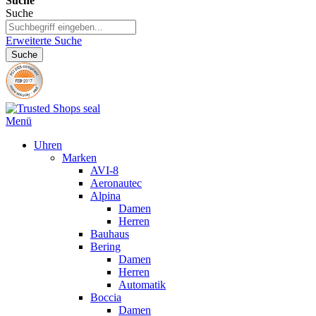
Suche
Suche
Erweiterte Suche
Suche
Menü
Uhren
Marken
AVI-8
Aeronautec
Alpina
Damen
Herren
Bauhaus
Bering
Damen
Herren
Automatik
Boccia
Damen