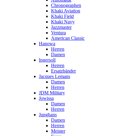
Chronographen
Khaki Aviation
Khaki Field
Khaki Navy
Jazzmaster
Ventura
American Classic
Hanowa
Herren
Damen
Ingersoll
Herren
Ersatzbänder
Jacques Lemans
Damen
Herren
JDM Military
Jowissa
Damen
Herren
Junghans
Damen
Herren
Meister