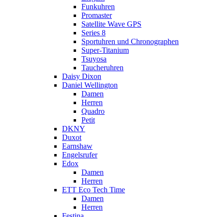
Funkuhren
Promaster
Satellite Wave GPS
Series 8
Sportuhren und Chronographen
Super-Titanium
Tsuyosa
Taucheruhren
Daisy Dixon
Daniel Wellington
Damen
Herren
Quadro
Petit
DKNY
Duxot
Earnshaw
Engelsrufer
Edox
Damen
Herren
ETT Eco Tech Time
Damen
Herren
Festina