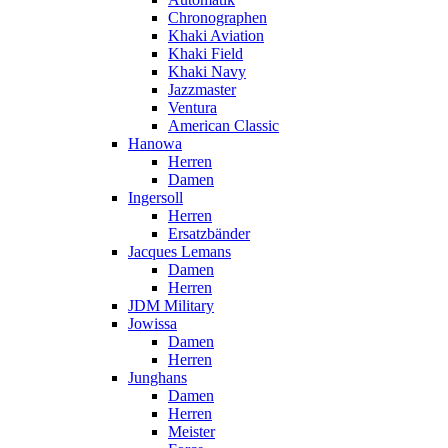
Chronographen
Khaki Aviation
Khaki Field
Khaki Navy
Jazzmaster
Ventura
American Classic
Hanowa
Herren
Damen
Ingersoll
Herren
Ersatzbänder
Jacques Lemans
Damen
Herren
JDM Military
Jowissa
Damen
Herren
Junghans
Damen
Herren
Meister