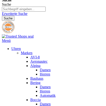
Suche
Suche
Erweiterte Suche
Suche
Menü
Uhren
Marken
AVI-8
Aeronautec
Alpina
Damen
Herren
Bauhaus
Bering
Damen
Herren
Automatik
Boccia
Damen