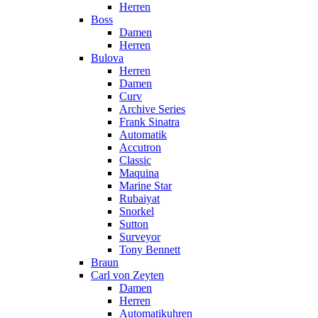
Herren
Boss
Damen
Herren
Bulova
Herren
Damen
Curv
Archive Series
Frank Sinatra
Automatik
Accutron
Classic
Maquina
Marine Star
Rubaiyat
Snorkel
Sutton
Surveyor
Tony Bennett
Braun
Carl von Zeyten
Damen
Herren
Automatikuhren