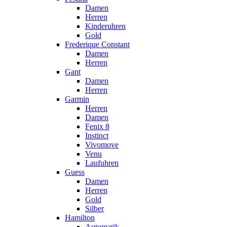
Damen
Herren
Kinderuhren
Gold
Frederique Constant
Damen
Herren
Gant
Damen
Herren
Garmin
Herren
Damen
Fenix 8
Instinct
Vivomove
Venu
Laufuhren
Guess
Damen
Herren
Gold
Silber
Hamilton
Automatik