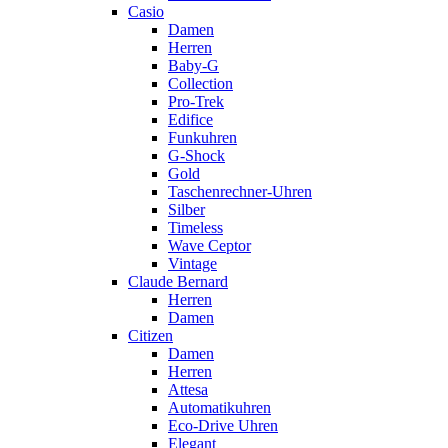
Casio
Damen
Herren
Baby-G
Collection
Pro-Trek
Edifice
Funkuhren
G-Shock
Gold
Taschenrechner-Uhren
Silber
Timeless
Wave Ceptor
Vintage
Claude Bernard
Herren
Damen
Citizen
Damen
Herren
Attesa
Automatikuhren
Eco-Drive Uhren
Elegant