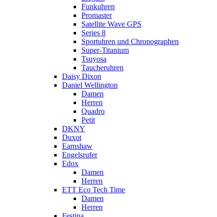
Funkuhren
Promaster
Satellite Wave GPS
Series 8
Sportuhren und Chronographen
Super-Titanium
Tsuyosa
Taucheruhren
Daisy Dixon
Daniel Wellington
Damen
Herren
Quadro
Petit
DKNY
Duxot
Earnshaw
Engelsrufer
Edox
Damen
Herren
ETT Eco Tech Time
Damen
Herren
Festina