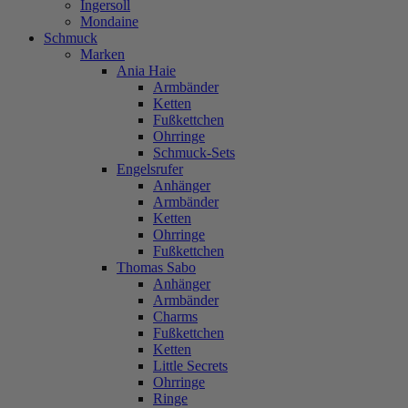
Ingersoll
Mondaine
Schmuck
Marken
Ania Haie
Armbänder
Ketten
Fußkettchen
Ohrringe
Schmuck-Sets
Engelsrufer
Anhänger
Armbänder
Ketten
Ohrringe
Fußkettchen
Thomas Sabo
Anhänger
Armbänder
Charms
Fußkettchen
Ketten
Little Secrets
Ohrringe
Ringe