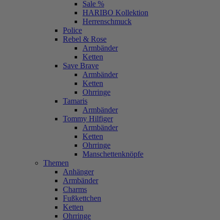
Sale %
HARIBO Kollektion
Herrenschmuck
Police
Rebel & Rose
Armbänder
Ketten
Save Brave
Armbänder
Ketten
Ohrringe
Tamaris
Armbänder
Tommy Hilfiger
Armbänder
Ketten
Ohrringe
Manschettenknöpfe
Themen
Anhänger
Armbänder
Charms
Fußkettchen
Ketten
Ohrringe