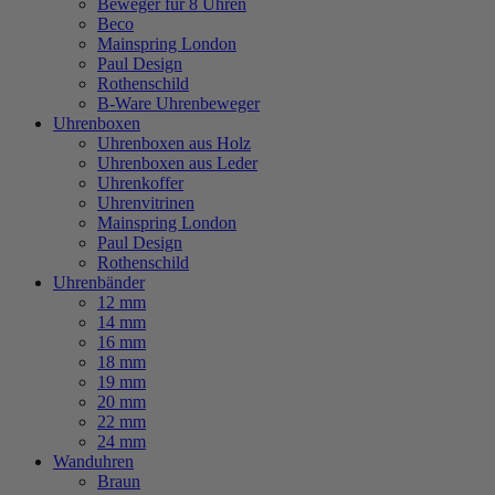
Beweger für 8 Uhren
Beco
Mainspring London
Paul Design
Rothenschild
B-Ware Uhrenbeweger
Uhrenboxen
Uhrenboxen aus Holz
Uhrenboxen aus Leder
Uhrenkoffer
Uhrenvitrinen
Mainspring London
Paul Design
Rothenschild
Uhrenbänder
12 mm
14 mm
16 mm
18 mm
19 mm
20 mm
22 mm
24 mm
Wanduhren
Braun