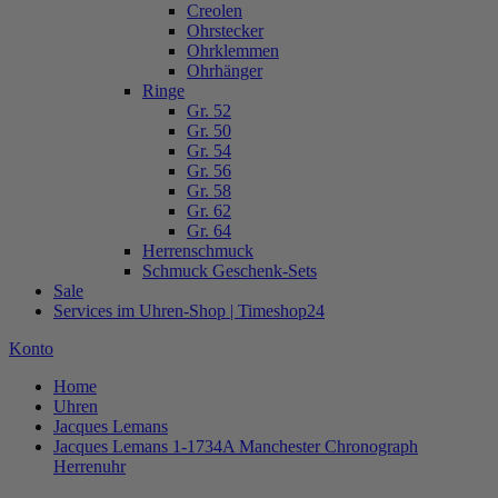
Creolen
Ohrstecker
Ohrklemmen
Ohrhänger
Ringe
Gr. 52
Gr. 50
Gr. 54
Gr. 56
Gr. 58
Gr. 62
Gr. 64
Herrenschmuck
Schmuck Geschenk-Sets
Sale
Services im Uhren-Shop | Timeshop24
Konto
Home
Uhren
Jacques Lemans
Jacques Lemans 1-1734A Manchester Chronograph
Herrenuhr