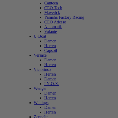
Canteen
CEO Tech
Maverick
Yamaha Factory Racing
CEO Adesso
Automatik
Volante
U-Boat
Damen
Herren
Capsoil
Versace
Damen
Herren
Victorinox
Herren
Damen
I.N.O.X.
Wenger
Damen
Herren
Withings
Damen
Herren
Zeppelin