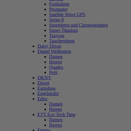
Funkuhren
Promaster
Satellite Wave GPS
Series 8
Sportuhren und Chronographen
Super-Titanium
Tsuyosa
Taucheruhren
Daisy Dixon
Daniel Wellington
Damen
Herren
Quadro
Petit
DKNY
Duxot
Earnshaw
Engelsrufer
Edox
Damen
Herren
ETT Eco Tech Time
Damen
Herren
Festina