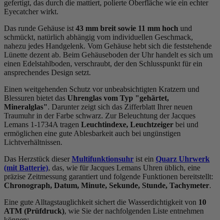
gefertigt, das durch die
mattiert, poliert
e Oberfläche wie ein echter
Eyecatcher wirkt.
Das
rund
e Gehäuse ist
43 mm breit
sowie 11 mm hoch
und
schmückt, natürlich abhängig vom individuellen Geschmack,
nahezu jedes Handgelenk. Vom Gehäuse hebt sich die
feststehend
e
Lünette dezent ab. Beim Gehäuseboden der Uhr handelt es sich um
einen Edelstahlboden, verschraubt, der den Schlusspunkt für ein
ansprechendes Design setzt.
Einen weitgehenden Schutz vor unbeabsichtigten Kratzern und
Blessuren bietet das
Uhrenglas vom Typ "gehärtet,
Mineralglas"
. Darunter zeigt sich das Zifferblatt Ihrer neuen
Traumuhr in der Farbe
schwarz
. Zur Beleuchtung der Jacques
Lemans 1-1734A tragen
Leuchtindexe, Leuchtzeiger
bei und
ermöglichen eine gute Ablesbarkeit auch bei ungünstigen
Lichtverhältnissen.
Das Herzstück dieser
Multifunktionsuhr
ist ein
Quarz Uhrwerk
(mit Batterie)
, das, wie für Jacques Lemans Uhren üblich, eine
präzise Zeitmessung garantiert und folgende Funktionen bereitstellt:
Chronograph, Datum, Minute, Sekunde, Stunde, Tachymeter
.
Eine gute Alltagstauglichkeit sichert die Wasserdichtigkeit von
10
ATM (Prüfdruck)
, wie Sie der nachfolgenden Liste entnehmen
können: