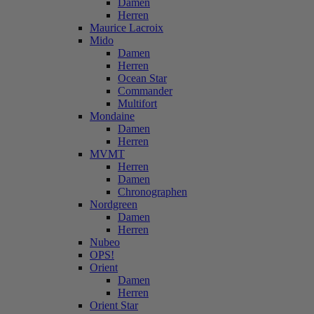
Damen
Herren
Maurice Lacroix
Mido
Damen
Herren
Ocean Star
Commander
Multifort
Mondaine
Damen
Herren
MVMT
Herren
Damen
Chronographen
Nordgreen
Damen
Herren
Nubeo
OPS!
Orient
Damen
Herren
Orient Star