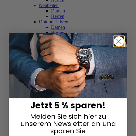
Neuheiten
Damen
Herren
Outdoor Uhren
Damen
Herren
Schweizer Uhren
Damen
Herren
Skelettuhren
Damen
Herren
Smartwatches
Damen
Herren
Solaruhren
Herren
Damen
Jetzt 5 % sparen!
Sportuhren
Damen
Melden Sie sich hier zu
Herren
Swarovski & Edelsteine
unserem Newsletter an und
Damen
sparen Sie
Herren