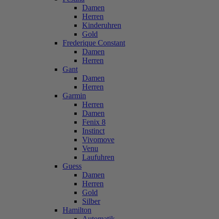
Damen
Herren
Kinderuhren
Gold
Frederique Constant
Damen
Herren
Gant
Damen
Herren
Garmin
Herren
Damen
Fenix 8
Instinct
Vivomove
Venu
Laufuhren
Guess
Damen
Herren
Gold
Silber
Hamilton
Automatik