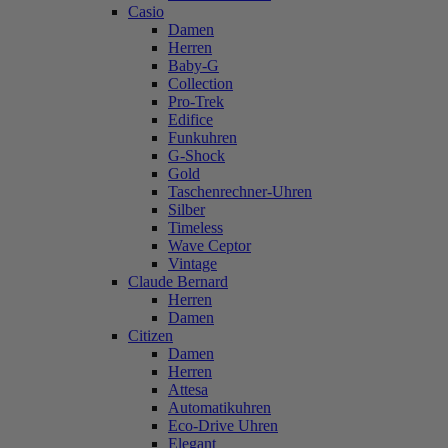
Casio
Damen
Herren
Baby-G
Collection
Pro-Trek
Edifice
Funkuhren
G-Shock
Gold
Taschenrechner-Uhren
Silber
Timeless
Wave Ceptor
Vintage
Claude Bernard
Herren
Damen
Citizen
Damen
Herren
Attesa
Automatikuhren
Eco-Drive Uhren
Elegant