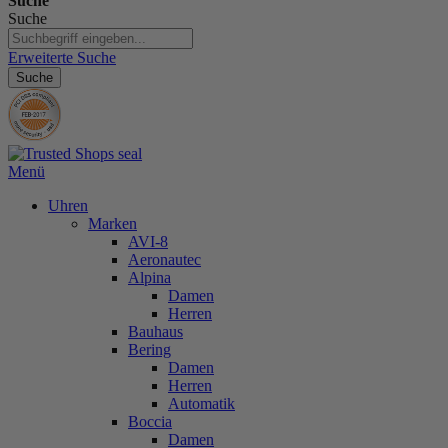
Suche
Suche
Erweiterte Suche
Suche
Menü
Uhren
Marken
AVI-8
Aeronautec
Alpina
Damen
Herren
Bauhaus
Bering
Damen
Herren
Automatik
Boccia
Damen