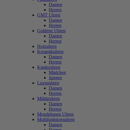
Damen
Herren
GMT Uhren
Damen
Herren
Goldene Uhren
Damen
Herren
Holzuhren
Keramikuhren
Damen
Herren
Kinderuhren
Mädchen
Jungen
Luxusuhren
Damen
Herren
Militäruhren
Damen
Herren
Mondphasen Uhren
Multifunktionsuhren
Damen
Herren