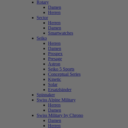
Rotary
Damen
Herren
Sector
Herren
Damen
Smartwatches
Seiko
Herren
Damen
Prospex
Presage
Astron
Seiko 5 Sports
Conceptual Series
Kinetic
Solar
Ersatzbänder
Spinnaker
Swiss Alpine Military
Herren
Damen
Swiss Military by Chrono
Damen
Herren