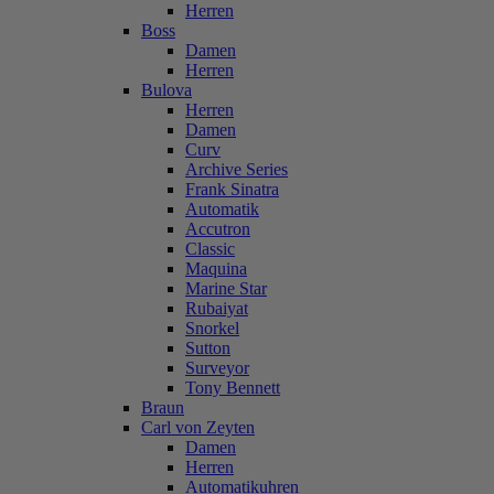
Herren
Boss
Damen
Herren
Bulova
Herren
Damen
Curv
Archive Series
Frank Sinatra
Automatik
Accutron
Classic
Maquina
Marine Star
Rubaiyat
Snorkel
Sutton
Surveyor
Tony Bennett
Braun
Carl von Zeyten
Damen
Herren
Automatikuhren