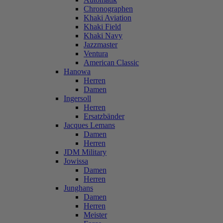
Chronographen
Khaki Aviation
Khaki Field
Khaki Navy
Jazzmaster
Ventura
American Classic
Hanowa
Herren
Damen
Ingersoll
Herren
Ersatzbänder
Jacques Lemans
Damen
Herren
JDM Military
Jowissa
Damen
Herren
Junghans
Damen
Herren
Meister