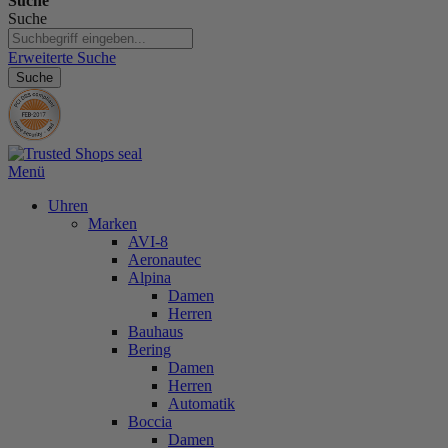
Suche
Suche
Erweiterte Suche
Suche
Menü
Uhren
Marken
AVI-8
Aeronautec
Alpina
Damen
Herren
Bauhaus
Bering
Damen
Herren
Automatik
Boccia
Damen