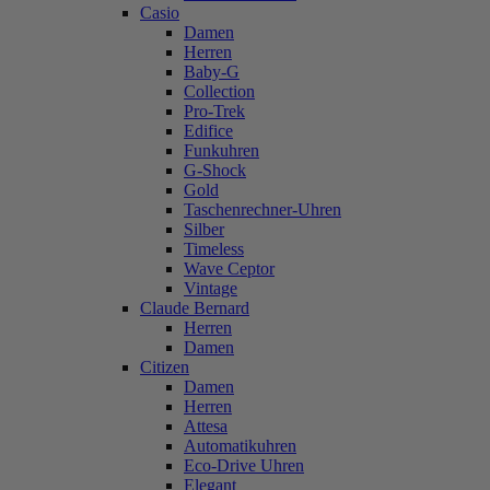
Casio
Damen
Herren
Baby-G
Collection
Pro-Trek
Edifice
Funkuhren
G-Shock
Gold
Taschenrechner-Uhren
Silber
Timeless
Wave Ceptor
Vintage
Claude Bernard
Herren
Damen
Citizen
Damen
Herren
Attesa
Automatikuhren
Eco-Drive Uhren
Elegant