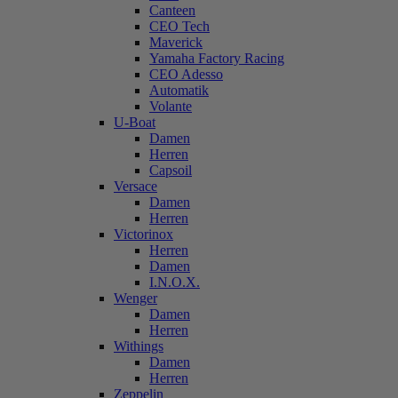
Canteen
CEO Tech
Maverick
Yamaha Factory Racing
CEO Adesso
Automatik
Volante
U-Boat
Damen
Herren
Capsoil
Versace
Damen
Herren
Victorinox
Herren
Damen
I.N.O.X.
Wenger
Damen
Herren
Withings
Damen
Herren
Zeppelin