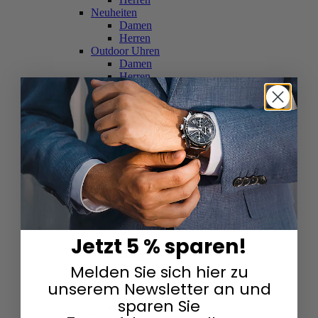
Neuheiten
Damen
Herren
Outdoor Uhren
Damen
Herren
Schweizer Uhren
Damen
Herren
Skelettuhren
Damen
Herren
Smartwatches
Damen
Herren
Solaruhren
Herren
Damen
Jetzt 5 % sparen!
Sportuhren
Damen
Melden Sie sich hier zu
Herren
Swarovski & Edelsteine
unserem Newsletter an und
Damen
sparen Sie
Herren