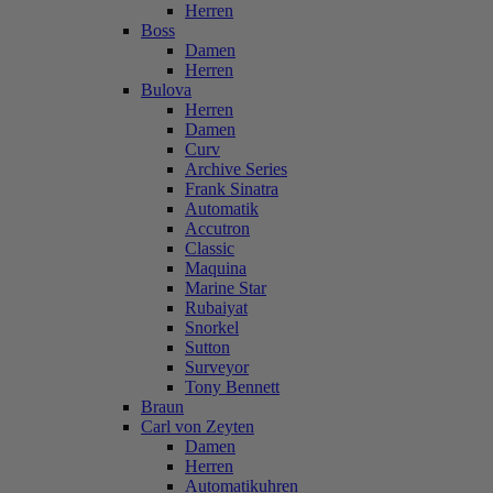
Herren
Boss
Damen
Herren
Bulova
Herren
Damen
Curv
Archive Series
Frank Sinatra
Automatik
Accutron
Classic
Maquina
Marine Star
Rubaiyat
Snorkel
Sutton
Surveyor
Tony Bennett
Braun
Carl von Zeyten
Damen
Herren
Automatikuhren