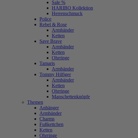
Sale %
HARIBO Kollektion
Herrenschmuck
Police
Rebel & Rose
Armbänder
Ketten
Save Brave
Armbänder
Ketten
Ohrringe
Tamaris
Armbänder
Tommy Hilfiger
Armbänder
Ketten
Ohrringe
Manschettenknöpfe
Themen
Anhänger
Armbänder
Charms
Fußkettchen
Ketten
Ohrringe