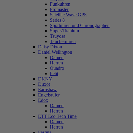
Funkuhren
Promaster
Satellite Wave GPS
Series 8
Sportuhren und Chronographen
Super-Titanium
Tsuyosa
Taucheruhren
Daisy Dixon
Daniel Wellington
Damen
Herren
Quadro
Petit
DKNY
Duxot
Earnshaw
Engelsrufer
Edox
Damen
Herren
ETT Eco Tech Time
Damen
Herren
Festina