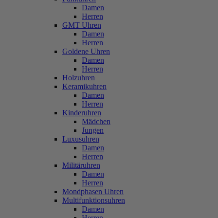
Damen
Herren
GMT Uhren
Damen
Herren
Goldene Uhren
Damen
Herren
Holzuhren
Keramikuhren
Damen
Herren
Kinderuhren
Mädchen
Jungen
Luxusuhren
Damen
Herren
Militäruhren
Damen
Herren
Mondphasen Uhren
Multifunktionsuhren
Damen
Herren