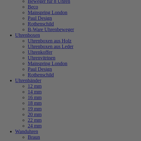
Beweger für 8 Uhren
Beco
Mainspring London
Paul Design
Rothenschild
B-Ware Uhrenbeweger
Uhrenboxen
Uhrenboxen aus Holz
Uhrenboxen aus Leder
Uhrenkoffer
Uhrenvitrinen
Mainspring London
Paul Design
Rothenschild
Uhrenbänder
12 mm
14 mm
16 mm
18 mm
19 mm
20 mm
22 mm
24 mm
Wanduhren
Braun