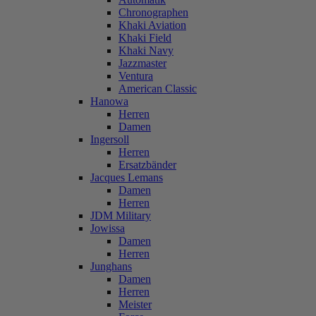
Chronographen
Khaki Aviation
Khaki Field
Khaki Navy
Jazzmaster
Ventura
American Classic
Hanowa
Herren
Damen
Ingersoll
Herren
Ersatzbänder
Jacques Lemans
Damen
Herren
JDM Military
Jowissa
Damen
Herren
Junghans
Damen
Herren
Meister