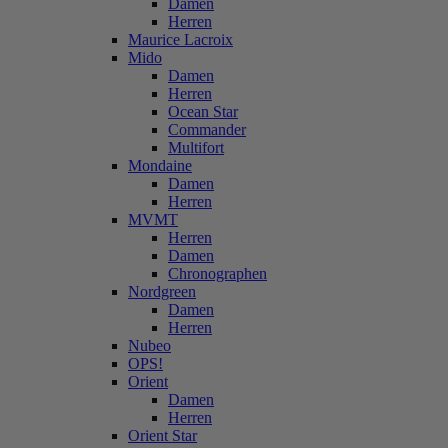
Damen
Herren
Maurice Lacroix
Mido
Damen
Herren
Ocean Star
Commander
Multifort
Mondaine
Damen
Herren
MVMT
Herren
Damen
Chronographen
Nordgreen
Damen
Herren
Nubeo
OPS!
Orient
Damen
Herren
Orient Star