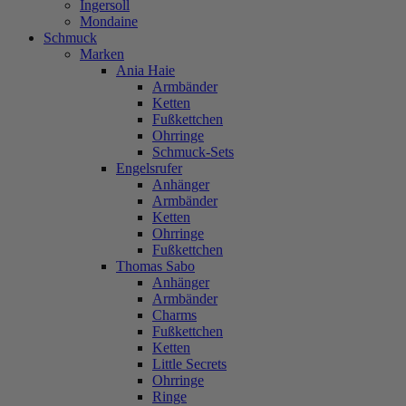
Ingersoll
Mondaine
Schmuck
Marken
Ania Haie
Armbänder
Ketten
Fußkettchen
Ohrringe
Schmuck-Sets
Engelsrufer
Anhänger
Armbänder
Ketten
Ohrringe
Fußkettchen
Thomas Sabo
Anhänger
Armbänder
Charms
Fußkettchen
Ketten
Little Secrets
Ohrringe
Ringe