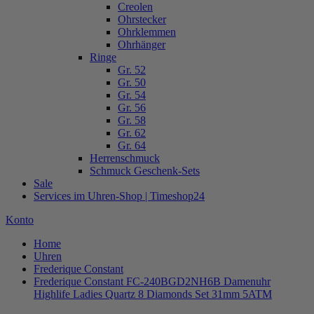
Creolen
Ohrstecker
Ohrklemmen
Ohrhänger
Ringe
Gr. 52
Gr. 50
Gr. 54
Gr. 56
Gr. 58
Gr. 62
Gr. 64
Herrenschmuck
Schmuck Geschenk-Sets
Sale
Services im Uhren-Shop | Timeshop24
Konto
Home
Uhren
Frederique Constant
Frederique Constant FC-240BGD2NH6B Damenuhr
Highlife Ladies Quartz 8 Diamonds Set 31mm 5ATM