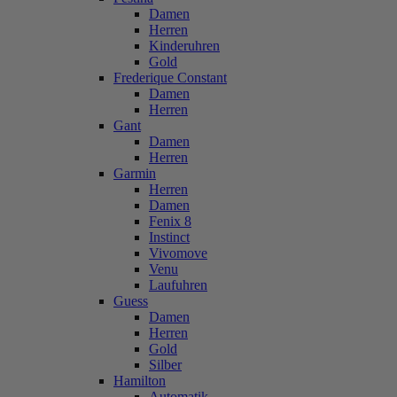
Damen
Herren
Kinderuhren
Gold
Frederique Constant
Damen
Herren
Gant
Damen
Herren
Garmin
Herren
Damen
Fenix 8
Instinct
Vivomove
Venu
Laufuhren
Guess
Damen
Herren
Gold
Silber
Hamilton
Automatik