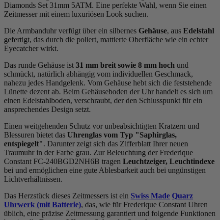
Diamonds Set 31mm 5ATM. Eine perfekte Wahl, wenn Sie einen
Zeitmesser mit einem luxuriösen Look suchen.
Die Armbanduhr verfügt über ein silbernes
Gehäuse
, aus
Edelstahl
gefertigt, das durch die
poliert, mattiert
e Oberfläche wie ein echter
Eyecatcher wirkt.
Das
rund
e Gehäuse ist
31 mm breit
sowie 8 mm hoch
und
schmückt, natürlich abhängig vom individuellen Geschmack,
nahezu jedes Handgelenk. Vom Gehäuse hebt sich die
feststehend
e
Lünette dezent ab. Beim Gehäuseboden der Uhr handelt es sich um
einen Edelstahlboden, verschraubt, der den Schlusspunkt für ein
ansprechendes Design setzt.
Einen weitgehenden Schutz vor unbeabsichtigten Kratzern und
Blessuren bietet das
Uhrenglas vom Typ "Saphirglas,
entspiegelt"
. Darunter zeigt sich das Zifferblatt Ihrer neuen
Traumuhr in der Farbe
grau
. Zur Beleuchtung der Frederique
Constant FC-240BGD2NH6B tragen
Leuchtzeiger, Leuchtindexe
bei und ermöglichen eine gute Ablesbarkeit auch bei ungünstigen
Lichtverhältnissen.
Das Herzstück dieses Zeitmessers ist ein
Swiss Made
Quarz
Uhrwerk (mit Batterie)
, das, wie für Frederique Constant Uhren
üblich, eine präzise Zeitmessung garantiert und folgende Funktionen