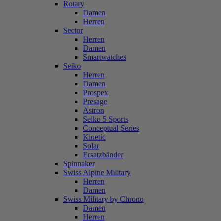
Rotary
Damen
Herren
Sector
Herren
Damen
Smartwatches
Seiko
Herren
Damen
Prospex
Presage
Astron
Seiko 5 Sports
Conceptual Series
Kinetic
Solar
Ersatzbänder
Spinnaker
Swiss Alpine Military
Herren
Damen
Swiss Military by Chrono
Damen
Herren