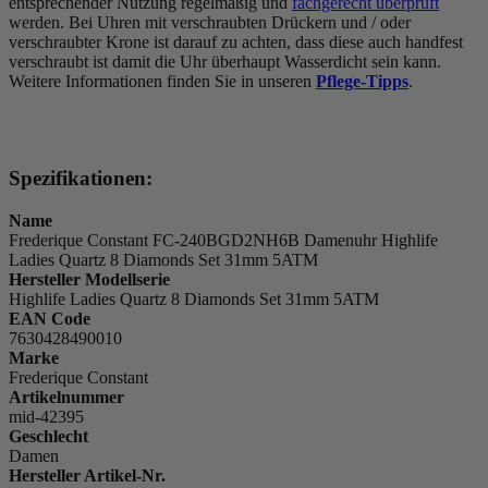
entsprechender Nutzung regelmäßig und
fachgerecht überprüft
werden. Bei Uhren mit verschraubten Drückern und / oder
verschraubter Krone ist darauf zu achten, dass diese auch handfest
verschraubt ist damit die Uhr überhaupt Wasserdicht sein kann.
Weitere Informationen finden Sie in unseren
Pflege-Tipps
.
Spezifikationen:
Name
Frederique Constant FC-240BGD2NH6B Damenuhr Highlife
Ladies Quartz 8 Diamonds Set 31mm 5ATM
Hersteller Modellserie
Highlife Ladies Quartz 8 Diamonds Set 31mm 5ATM
EAN Code
7630428490010
Marke
Frederique Constant
Artikelnummer
mid-42395
Geschlecht
Damen
Hersteller Artikel-Nr.