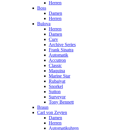
Herren
Boss
Damen
Herren
Bulova
Herren
Damen
Curv
Archive Series
Frank Sinatra
Automatik
Accutron
Classic
Maquina
Marine Star
Rubaiyat
Snorkel
Sutton
Surveyor
Tony Bennett
Braun
Carl von Zeyten
Damen
Herren
Automatikuhren