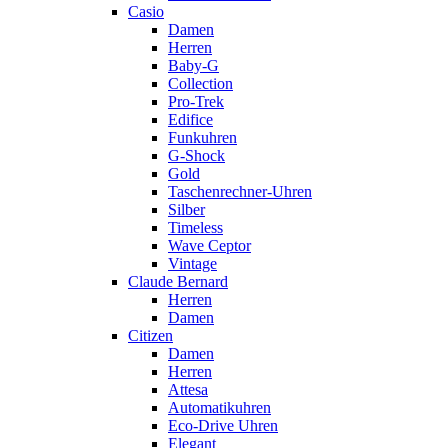
Casio
Damen
Herren
Baby-G
Collection
Pro-Trek
Edifice
Funkuhren
G-Shock
Gold
Taschenrechner-Uhren
Silber
Timeless
Wave Ceptor
Vintage
Claude Bernard
Herren
Damen
Citizen
Damen
Herren
Attesa
Automatikuhren
Eco-Drive Uhren
Elegant