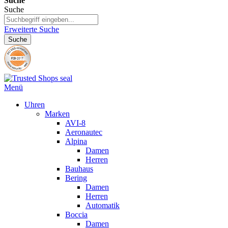
Suche
Suche
Erweiterte Suche
Suche
Menü
Uhren
Marken
AVI-8
Aeronautec
Alpina
Damen
Herren
Bauhaus
Bering
Damen
Herren
Automatik
Boccia
Damen