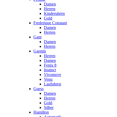
Damen
Herren
Kinderuhren
Gold
Frederique Constant
Damen
Herren
Gant
Damen
Herren
Garmin
Herren
Damen
Fenix 8
Instinct
Vivomove
Venu
Laufuhren
Guess
Damen
Herren
Gold
Silber
Hamilton
Automatik