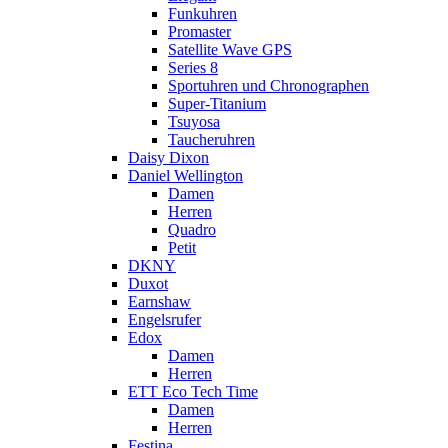
Funkuhren
Promaster
Satellite Wave GPS
Series 8
Sportuhren und Chronographen
Super-Titanium
Tsuyosa
Taucheruhren
Daisy Dixon
Daniel Wellington
Damen
Herren
Quadro
Petit
DKNY
Duxot
Earnshaw
Engelsrufer
Edox
Damen
Herren
ETT Eco Tech Time
Damen
Herren
Festina