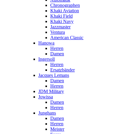
Chronographen
Khaki Aviation
Khaki Field
Khaki Navy
Jazzmaster
Ventura
American Classic
Hanowa
Herren
Damen
Ingersoll
Herren
Ersatzbänder
Jacques Lemans
Damen
Herren
JDM Military
Jowissa
Damen
Herren
Junghans
Damen
Herren
Meister