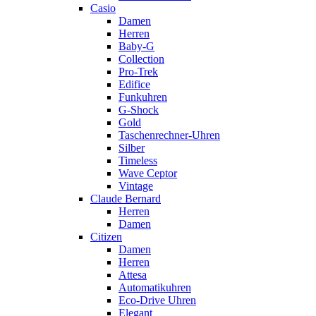
Casio
Damen
Herren
Baby-G
Collection
Pro-Trek
Edifice
Funkuhren
G-Shock
Gold
Taschenrechner-Uhren
Silber
Timeless
Wave Ceptor
Vintage
Claude Bernard
Herren
Damen
Citizen
Damen
Herren
Attesa
Automatikuhren
Eco-Drive Uhren
Elegant