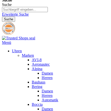
Suche
Suche
Erweiterte Suche
Suche
Menü
Uhren
Marken
AVI-8
Aeronautec
Alpina
Damen
Herren
Bauhaus
Bering
Damen
Herren
Automatik
Boccia
Damen