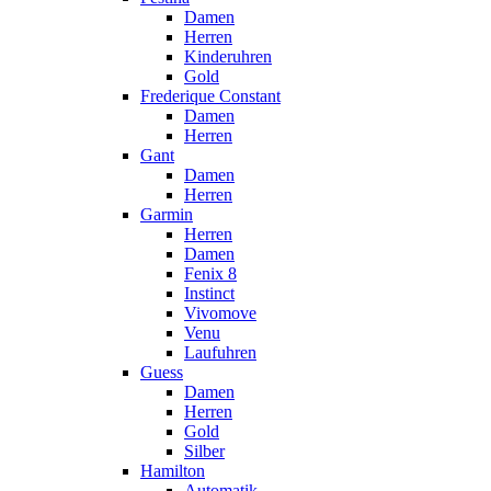
Damen
Herren
Kinderuhren
Gold
Frederique Constant
Damen
Herren
Gant
Damen
Herren
Garmin
Herren
Damen
Fenix 8
Instinct
Vivomove
Venu
Laufuhren
Guess
Damen
Herren
Gold
Silber
Hamilton
Automatik