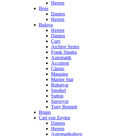
Herren
Boss
Damen
Herren
Bulova
Herren
Damen
Curv
Archive Series
Frank Sinatra
Automatik
Accutron
Classic
Maquina
Marine Star
Rubaiyat
Snorkel
Sutton
Surveyor
Tony Bennett
Braun
Carl von Zeyten
Damen
Herren
Automatikuhren