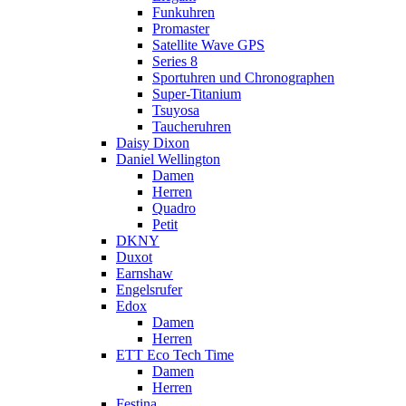
Funkuhren
Promaster
Satellite Wave GPS
Series 8
Sportuhren und Chronographen
Super-Titanium
Tsuyosa
Taucheruhren
Daisy Dixon
Daniel Wellington
Damen
Herren
Quadro
Petit
DKNY
Duxot
Earnshaw
Engelsrufer
Edox
Damen
Herren
ETT Eco Tech Time
Damen
Herren
Festina