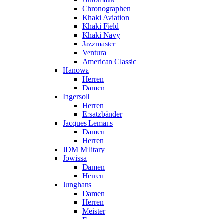
Chronographen
Khaki Aviation
Khaki Field
Khaki Navy
Jazzmaster
Ventura
American Classic
Hanowa
Herren
Damen
Ingersoll
Herren
Ersatzbänder
Jacques Lemans
Damen
Herren
JDM Military
Jowissa
Damen
Herren
Junghans
Damen
Herren
Meister