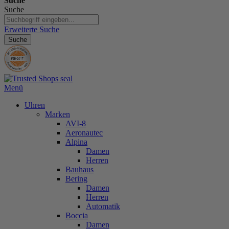
Suche
Suche
Erweiterte Suche
Suche
Menü
Uhren
Marken
AVI-8
Aeronautec
Alpina
Damen
Herren
Bauhaus
Bering
Damen
Herren
Automatik
Boccia
Damen