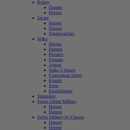
Rotary
Damen
Herren
Sector
Herren
Damen
Smartwatches
Seiko
Herren
Damen
Prospex
Presage
Astron
Seiko 5 Sports
Conceptual Series
Kinetic
Solar
Ersatzbänder
Spinnaker
Swiss Alpine Military
Herren
Damen
Swiss Military by Chrono
Damen
Herren