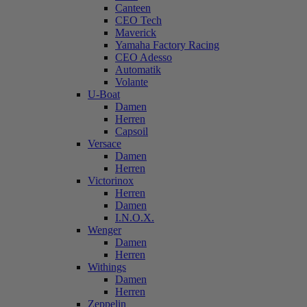
Canteen
CEO Tech
Maverick
Yamaha Factory Racing
CEO Adesso
Automatik
Volante
U-Boat
Damen
Herren
Capsoil
Versace
Damen
Herren
Victorinox
Herren
Damen
I.N.O.X.
Wenger
Damen
Herren
Withings
Damen
Herren
Zeppelin