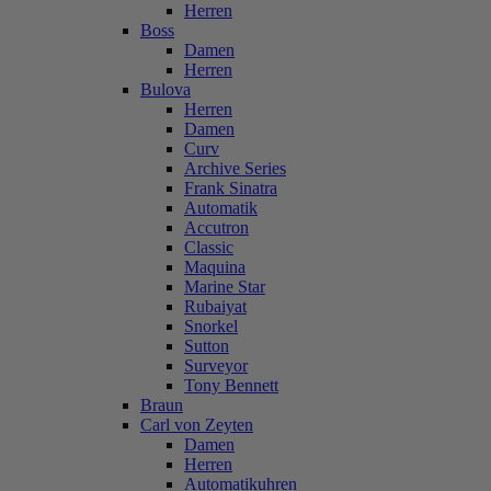
Herren
Boss
Damen
Herren
Bulova
Herren
Damen
Curv
Archive Series
Frank Sinatra
Automatik
Accutron
Classic
Maquina
Marine Star
Rubaiyat
Snorkel
Sutton
Surveyor
Tony Bennett
Braun
Carl von Zeyten
Damen
Herren
Automatikuhren