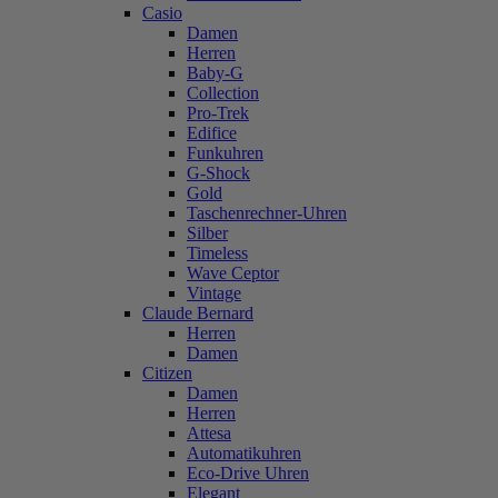
Casio
Damen
Herren
Baby-G
Collection
Pro-Trek
Edifice
Funkuhren
G-Shock
Gold
Taschenrechner-Uhren
Silber
Timeless
Wave Ceptor
Vintage
Claude Bernard
Herren
Damen
Citizen
Damen
Herren
Attesa
Automatikuhren
Eco-Drive Uhren
Elegant