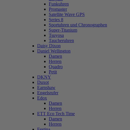
Funkuhren
Promaster
Satellite Wave GPS
Series 8
Sportuhren und Chronographen
Super-Titanium
Tsuyosa
Taucheruhren
Daisy Dixon
Daniel Wellington
Damen
Herren
Quadro
Petit
DKNY
Duxot
Earnshaw
Engelsrufer
Edox
Damen
Herren
ETT Eco Tech Time
Damen
Herren
Festina