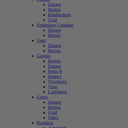
Damen
Herren
Kinderuhren
Gold
Frederique Constant
Damen
Herren
Gant
Damen
Herren
Garmin
Herren
Damen
Fenix 8
Instinct
Vivomove
Venu
Laufuhren
Guess
Damen
Herren
Gold
Silber
Hamilton
Automatik