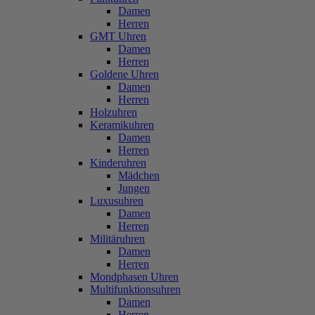
Damen
Herren
GMT Uhren
Damen
Herren
Goldene Uhren
Damen
Herren
Holzuhren
Keramikuhren
Damen
Herren
Kinderuhren
Mädchen
Jungen
Luxusuhren
Damen
Herren
Militäruhren
Damen
Herren
Mondphasen Uhren
Multifunktionsuhren
Damen
Herren