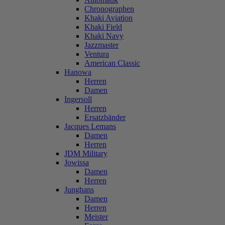
Chronographen
Khaki Aviation
Khaki Field
Khaki Navy
Jazzmaster
Ventura
American Classic
Hanowa
Herren
Damen
Ingersoll
Herren
Ersatzbänder
Jacques Lemans
Damen
Herren
JDM Military
Jowissa
Damen
Herren
Junghans
Damen
Herren
Meister