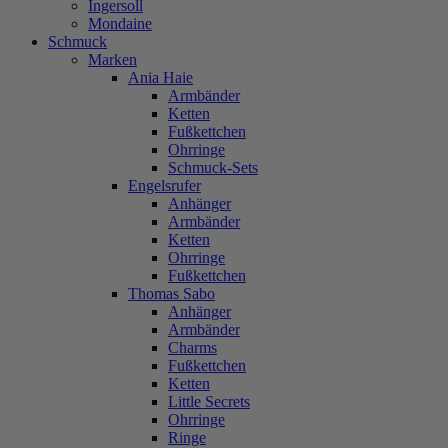
Ingersoll
Mondaine
Schmuck
Marken
Ania Haie
Armbänder
Ketten
Fußkettchen
Ohrringe
Schmuck-Sets
Engelsrufer
Anhänger
Armbänder
Ketten
Ohrringe
Fußkettchen
Thomas Sabo
Anhänger
Armbänder
Charms
Fußkettchen
Ketten
Little Secrets
Ohrringe
Ringe