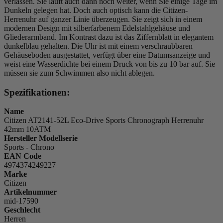
verlassen. Sie läuft auch dann noch weiter, wenn Sie einige Tage im
Dunkeln gelegen hat. Doch auch optisch kann die Citizen-
Herrenuhr auf ganzer Linie überzeugen. Sie zeigt sich in einem
modernen Design mit silberfarbenem Edelstahlgehäuse und
Gliederarmband. Im Kontrast dazu ist das Ziffernblatt in elegantem
dunkelblau gehalten. Die Uhr ist mit einem verschraubbaren
Gehäuseboden ausgestattet, verfügt über eine Datumsanzeige und
weist eine Wasserdichte bei einem Druck von bis zu 10 bar auf. Sie
müssen sie zum Schwimmen also nicht ablegen.
Spezifikationen:
Name
Citizen AT2141-52L Eco-Drive Sports Chronograph Herrenuhr
42mm 10ATM
Hersteller Modellserie
Sports - Chrono
EAN Code
4974374249227
Marke
Citizen
Artikelnummer
mid-17590
Geschlecht
Herren