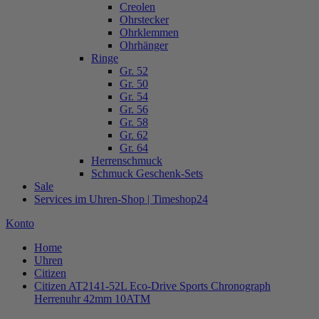
Creolen
Ohrstecker
Ohrklemmen
Ohrhänger
Ringe
Gr. 52
Gr. 50
Gr. 54
Gr. 56
Gr. 58
Gr. 62
Gr. 64
Herrenschmuck
Schmuck Geschenk-Sets
Sale
Services im Uhren-Shop | Timeshop24
Konto
Home
Uhren
Citizen
Citizen AT2141-52L Eco-Drive Sports Chronograph
Herrenuhr 42mm 10ATM