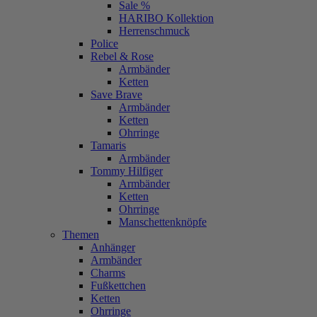
Sale %
HARIBO Kollektion
Herrenschmuck
Police
Rebel & Rose
Armbänder
Ketten
Save Brave
Armbänder
Ketten
Ohrringe
Tamaris
Armbänder
Tommy Hilfiger
Armbänder
Ketten
Ohrringe
Manschettenknöpfe
Themen
Anhänger
Armbänder
Charms
Fußkettchen
Ketten
Ohrringe