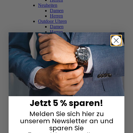
Neuheiten
Damen
Herren
Outdoor Uhren
Damen
Herren
Schweizer Uhren
Damen
Herren
Skelettuhren
Damen
Herren
Smartwatches
Damen
Herren
Solaruhren
Herren
Damen
Jetzt 5 % sparen!
Sportuhren
Damen
Melden Sie sich hier zu
Herren
Swarovski & Edelsteine
unserem Newsletter an und
Damen
sparen Sie
Herren