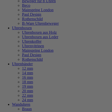
Beweger für 8 Uhren
Beco
Mainspring London
Paul Design
Rothenschild
B-Ware Uhrenbeweger
Uhrenboxen
Uhrenboxen aus Holz
Uhrenboxen aus Leder
Uhrenkoffer
Uhrenvitrinen
Mainspring London
Paul Design
Rothenschild
Uhrenbänder
12 mm
14 mm
16 mm
18 mm
19 mm
20 mm
22 mm
24 mm
Wanduhren
Braun