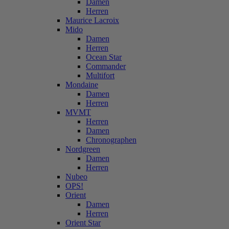
Damen
Herren
Maurice Lacroix
Mido
Damen
Herren
Ocean Star
Commander
Multifort
Mondaine
Damen
Herren
MVMT
Herren
Damen
Chronographen
Nordgreen
Damen
Herren
Nubeo
OPS!
Orient
Damen
Herren
Orient Star