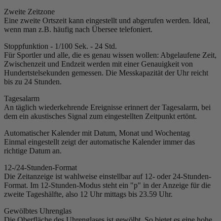
Zweite Zeitzone
Eine zweite Ortszeit kann eingestellt und abgerufen werden. Ideal,
wenn man z.B. häufig nach Übersee telefoniert.
Stoppfunktion - 1/100 Sek. - 24 Std.
Für Sportler und alle, die es genau wissen wollen: Abgelaufene Zeit,
Zwischenzeit und Endzeit werden mit einer Genauigkeit von
Hundertstelsekunden gemessen. Die Messkapazität der Uhr reicht
bis zu 24 Stunden.
Tagesalarm
An täglich wiederkehrende Ereignisse erinnert der Tagesalarm, bei
dem ein akustisches Signal zum eingestellten Zeitpunkt ertönt.
Automatischer Kalender mit Datum, Monat und Wochentag
Einmal eingestellt zeigt der automatische Kalender immer das
richtige Datum an.
12-/24-Stunden-Format
Die Zeitanzeige ist wahlweise einstellbar auf 12- oder 24-Stunden-
Format. Im 12-Stunden-Modus steht ein "p" in der Anzeige für die
zweite Tageshälfte, also 12 Uhr mittags bis 23.59 Uhr.
Gewölbtes Uhrenglas
Die Oberfläche des Uhrenglases ist gewölbt. So bietet es eine hohe