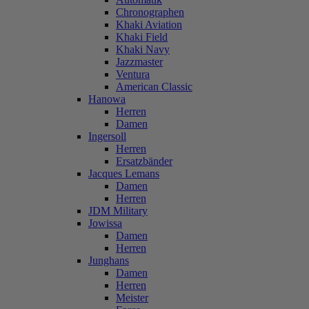
Chronographen
Khaki Aviation
Khaki Field
Khaki Navy
Jazzmaster
Ventura
American Classic
Hanowa
Herren
Damen
Ingersoll
Herren
Ersatzbänder
Jacques Lemans
Damen
Herren
JDM Military
Jowissa
Damen
Herren
Junghans
Damen
Herren
Meister