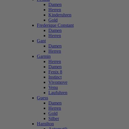
Damen
Herren
Kinderuhren
Gold
Frederique Constant
Damen
Herren
Gant
Damen
Herren
Garmin
Herren
Damen
Fenix 8
Instinct
Vivomove
Venu
Laufuhren
Guess
Damen
Herren
Gold
Silber
Hamilton
Automatik