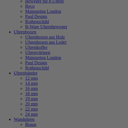
Beweger für 8 Uhren
Beco
Mainspring London
Paul Design
Rothenschild
B-Ware Uhrenbeweger
Uhrenboxen
Uhrenboxen aus Holz
Uhrenboxen aus Leder
Uhrenkoffer
Uhrenvitrinen
Mainspring London
Paul Design
Rothenschild
Uhrenbänder
12 mm
14 mm
16 mm
18 mm
19 mm
20 mm
22 mm
24 mm
Wanduhren
Braun