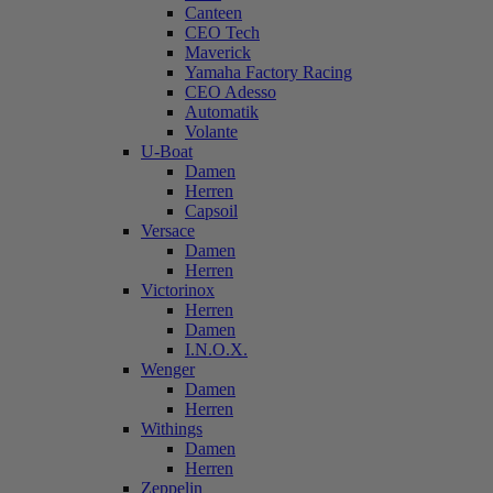
Canteen
CEO Tech
Maverick
Yamaha Factory Racing
CEO Adesso
Automatik
Volante
U-Boat
Damen
Herren
Capsoil
Versace
Damen
Herren
Victorinox
Herren
Damen
I.N.O.X.
Wenger
Damen
Herren
Withings
Damen
Herren
Zeppelin