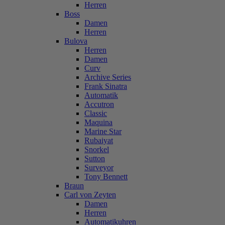
Herren
Boss
Damen
Herren
Bulova
Herren
Damen
Curv
Archive Series
Frank Sinatra
Automatik
Accutron
Classic
Maquina
Marine Star
Rubaiyat
Snorkel
Sutton
Surveyor
Tony Bennett
Braun
Carl von Zeyten
Damen
Herren
Automatikuhren