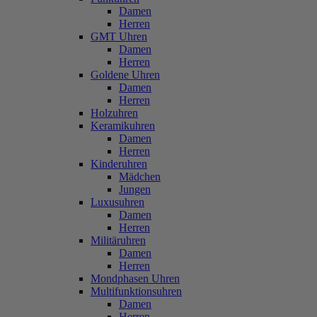
Damen
Herren
GMT Uhren
Damen
Herren
Goldene Uhren
Damen
Herren
Holzuhren
Keramikuhren
Damen
Herren
Kinderuhren
Mädchen
Jungen
Luxusuhren
Damen
Herren
Militäruhren
Damen
Herren
Mondphasen Uhren
Multifunktionsuhren
Damen
Herren