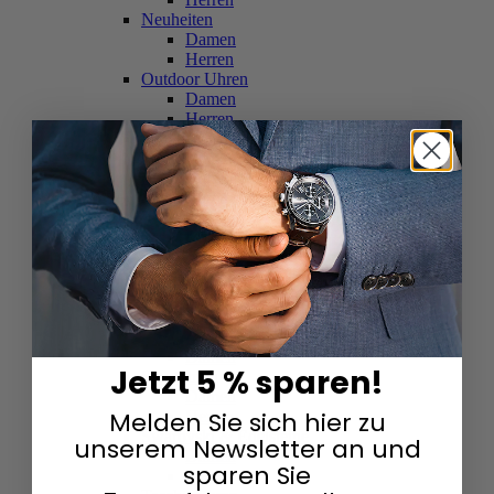
Neuheiten
Damen
Herren
Outdoor Uhren
Damen
Herren
Schweizer Uhren
Damen
Herren
Skelettuhren
Damen
Herren
Smartwatches
Damen
Herren
Solaruhren
Herren
Damen
Jetzt 5 % sparen!
Sportuhren
Damen
Melden Sie sich hier zu
Herren
Swarovski & Edelsteine
unserem Newsletter an und
Damen
sparen Sie
Herren