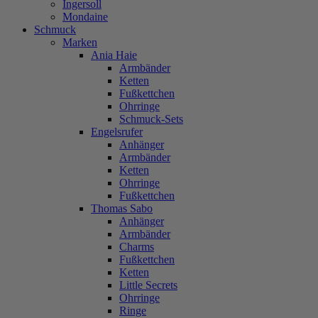
Ingersoll
Mondaine
Schmuck
Marken
Ania Haie
Armbänder
Ketten
Fußkettchen
Ohrringe
Schmuck-Sets
Engelsrufer
Anhänger
Armbänder
Ketten
Ohrringe
Fußkettchen
Thomas Sabo
Anhänger
Armbänder
Charms
Fußkettchen
Ketten
Little Secrets
Ohrringe
Ringe