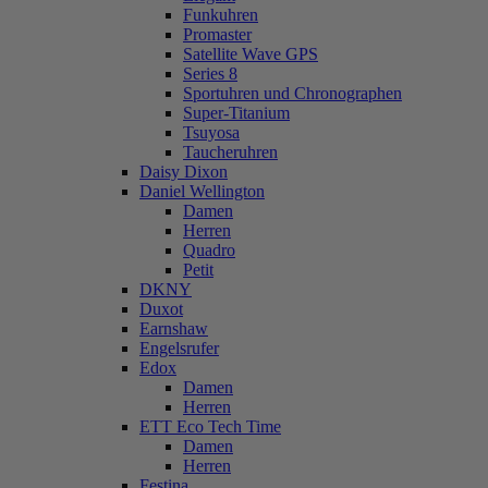
Funkuhren
Promaster
Satellite Wave GPS
Series 8
Sportuhren und Chronographen
Super-Titanium
Tsuyosa
Taucheruhren
Daisy Dixon
Daniel Wellington
Damen
Herren
Quadro
Petit
DKNY
Duxot
Earnshaw
Engelsrufer
Edox
Damen
Herren
ETT Eco Tech Time
Damen
Herren
Festina