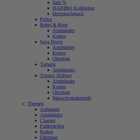
Sale %
HARIBO Kollektion
Herrenschmuck
Police
Rebel & Rose
Armbänder
Ketten
Save Brave
Armbänder
Ketten
Ohrringe
Tamaris
Armbänder
Tommy Hilfiger
Armbänder
Ketten
Ohrringe
Manschettenknöpfe
Themen
Anhänger
Armbänder
Charms
Fußkettchen
Ketten
Ohrringe