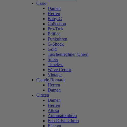
Casio
Damen
Herren
Baby-G
Collection
Pro-Trek
Edifice
Funkuhren
G-Shock
Gold
Taschenrechner-Uhren
Silber
Timeless
Wave Ceptor
Vintage
Claude Bernard
Herren
Damen
Citizen
Damen
Herren
Attesa
Automatikuhren
Eco-Drive Uhren
Elegant