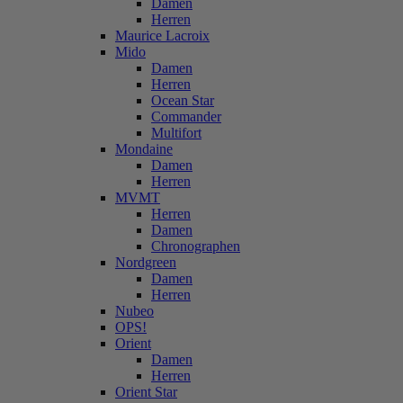
Damen
Herren
Maurice Lacroix
Mido
Damen
Herren
Ocean Star
Commander
Multifort
Mondaine
Damen
Herren
MVMT
Herren
Damen
Chronographen
Nordgreen
Damen
Herren
Nubeo
OPS!
Orient
Damen
Herren
Orient Star