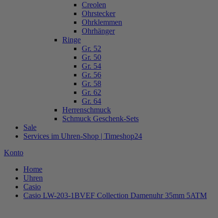
Creolen
Ohrstecker
Ohrklemmen
Ohrhänger
Ringe
Gr. 52
Gr. 50
Gr. 54
Gr. 56
Gr. 58
Gr. 62
Gr. 64
Herrenschmuck
Schmuck Geschenk-Sets
Sale
Services im Uhren-Shop | Timeshop24
Konto
Home
Uhren
Casio
Casio LW-203-1BVEF Collection Damenuhr 35mm 5ATM