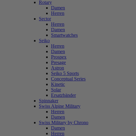
Rotary
Damen
Herren
Sector
Herren
Damen
Smartwatches
Seiko
Herren
Damen
Prospex
Presage
Astron
Seiko 5 Sports
Conceptual Series
Kinetic
Solar
Ersatzbänder
Spinnaker
Swiss Alpine Military
Herren
Damen
Swiss Military by Chrono
Damen
Herren