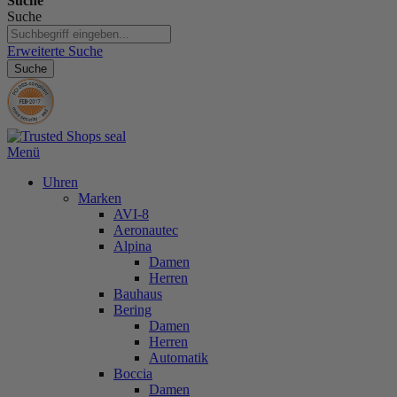
Suche
Suche
Erweiterte Suche
Suche
Menü
Uhren
Marken
AVI-8
Aeronautec
Alpina
Damen
Herren
Bauhaus
Bering
Damen
Herren
Automatik
Boccia
Damen