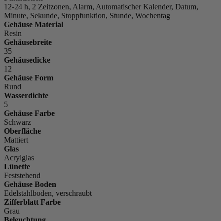
12-24 h, 2 Zeitzonen, Alarm, Automatischer Kalender, Datum,
Minute, Sekunde, Stoppfunktion, Stunde, Wochentag
Gehäuse Material
Resin
Gehäusebreite
35
Gehäusedicke
12
Gehäuse Form
Rund
Wasserdichte
5
Gehäuse Farbe
Schwarz
Oberfläche
Mattiert
Glas
Acrylglas
Lünette
Feststehend
Gehäuse Boden
Edelstahlboden, verschraubt
Zifferblatt Farbe
Grau
Beleuchtung