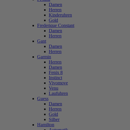
Damen
Herren
Kinderuhren
Gold
Frederique Constant
Damen
Herren
Gant
Damen
Herren
Garmin
Herren
Damen
Fenix 8
Instinct
Vivomove
Venu
Laufuhren
Guess
Damen
Herren
Gold
Silber
Hamilton
Automatik