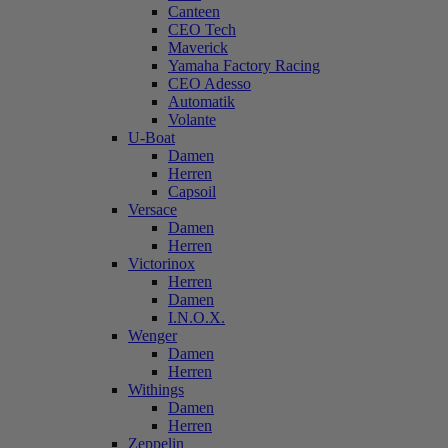
Canteen
CEO Tech
Maverick
Yamaha Factory Racing
CEO Adesso
Automatik
Volante
U-Boat
Damen
Herren
Capsoil
Versace
Damen
Herren
Victorinox
Herren
Damen
I.N.O.X.
Wenger
Damen
Herren
Withings
Damen
Herren
Zeppelin