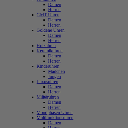
Damen
Herren
GMT Uhren
Damen
Herren
Goldene Uhren
Damen
Herren
Holzuhren
Keramikuhren
Damen
Herren
Kinderuhren
Mädchen
Jungen
Luxusuhren
Damen
Herren
Militäruhren
Damen
Herren
Mondphasen Uhren
Multifunktionsuhren
Damen
Herren