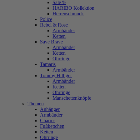
Sale %
HARIBO Kollektion
Herrenschmuck
Police
Rebel & Rose
Armbänder
Ketten
Save Brave
Armbänder
Ketten
Ohrringe
Tamaris
Armbänder
Tommy Hilfiger
Armbänder
Ketten
Ohrringe
Manschettenknöpfe
Themen
Anhänger
Armbänder
Charms
Fußkettchen
Ketten
Ohrringe