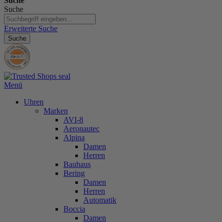
Suche
Suche
Erweiterte Suche
Suche
Menü
Uhren
Marken
AVI-8
Aeronautec
Alpina
Damen
Herren
Bauhaus
Bering
Damen
Herren
Automatik
Boccia
Damen