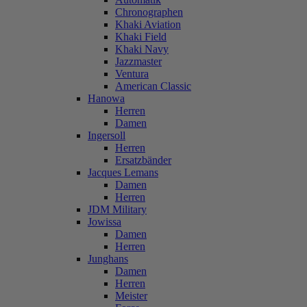
Chronographen
Khaki Aviation
Khaki Field
Khaki Navy
Jazzmaster
Ventura
American Classic
Hanowa
Herren
Damen
Ingersoll
Herren
Ersatzbänder
Jacques Lemans
Damen
Herren
JDM Military
Jowissa
Damen
Herren
Junghans
Damen
Herren
Meister