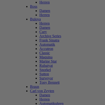
Herren
Boss
Damen
Herren
Bulova
Herren
Damen
Curv
Archive Series
Frank Sinatra
Automatik
Accutron
Classic
Maquina
Marine Star
Rubaiyat
Snorkel
Sutton
Surveyor
Tony Bennett
Braun
Carl von Zeyten
Damen
Herren
Automatikuhren