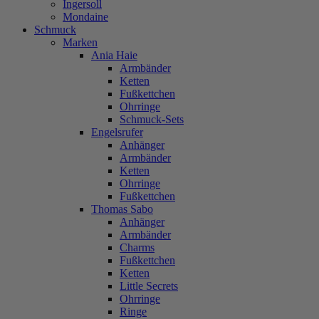
Ingersoll
Mondaine
Schmuck
Marken
Ania Haie
Armbänder
Ketten
Fußkettchen
Ohrringe
Schmuck-Sets
Engelsrufer
Anhänger
Armbänder
Ketten
Ohrringe
Fußkettchen
Thomas Sabo
Anhänger
Armbänder
Charms
Fußkettchen
Ketten
Little Secrets
Ohrringe
Ringe