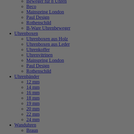
Beweger für 8 Uhren
Beco
Mainspring London
Paul Design
Rothenschild
B-Ware Uhrenbeweger
Uhrenboxen
Uhrenboxen aus Holz
Uhrenboxen aus Leder
Uhrenkoffer
Uhrenvitrinen
Mainspring London
Paul Design
Rothenschild
Uhrenbänder
12 mm
14 mm
16 mm
18 mm
19 mm
20 mm
22 mm
24 mm
Wanduhren
Braun