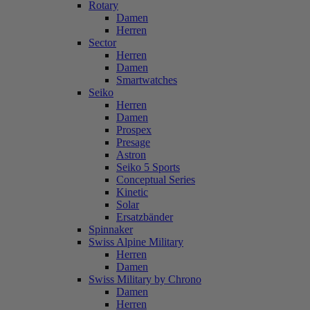
Rotary
Damen
Herren
Sector
Herren
Damen
Smartwatches
Seiko
Herren
Damen
Prospex
Presage
Astron
Seiko 5 Sports
Conceptual Series
Kinetic
Solar
Ersatzbänder
Spinnaker
Swiss Alpine Military
Herren
Damen
Swiss Military by Chrono
Damen
Herren