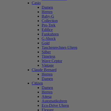
Casio
Damen
Herren
Baby-G
Collection
Pro-Trek
Edifice
Funkuhren
G-Shock
Gold
Taschenrechner-Uhren
Silber
Timeless
Wave Ceptor
Vintage
Claude Bernard
Herren
Damen
Citizen
Damen
Herren
Attesa
Automatikuhren
Eco-Drive Uhren
Elegant