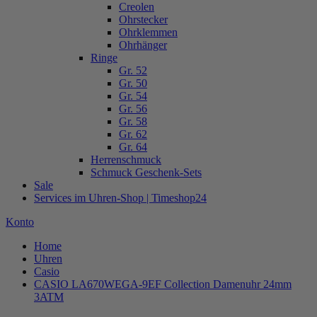
Creolen
Ohrstecker
Ohrklemmen
Ohrhänger
Ringe
Gr. 52
Gr. 50
Gr. 54
Gr. 56
Gr. 58
Gr. 62
Gr. 64
Herrenschmuck
Schmuck Geschenk-Sets
Sale
Services im Uhren-Shop | Timeshop24
Konto
Home
Uhren
Casio
CASIO LA670WEGA-9EF Collection Damenuhr 24mm
3ATM