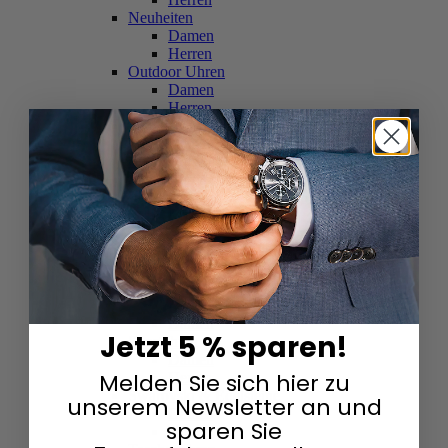
Neuheiten
Damen
Herren
Outdoor Uhren
Damen
Herren
Schweizer Uhren
Damen
Herren
Skelettuhren
Damen
Herren
Smartwatches
Damen
Herren
Solaruhren
Herren
Damen
Jetzt 5 % sparen!
Sportuhren
Damen
Melden Sie sich hier zu
Herren
Swarovski & Edelsteine
unserem Newsletter an und
Damen
sparen Sie
Herren