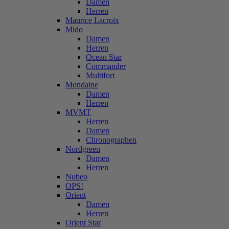
Damen
Herren
Maurice Lacroix
Mido
Damen
Herren
Ocean Star
Commander
Multifort
Mondaine
Damen
Herren
MVMT
Herren
Damen
Chronographen
Nordgreen
Damen
Herren
Nubeo
OPS!
Orient
Damen
Herren
Orient Star