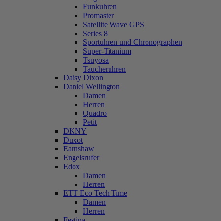
Funkuhren
Promaster
Satellite Wave GPS
Series 8
Sportuhren und Chronographen
Super-Titanium
Tsuyosa
Taucheruhren
Daisy Dixon
Daniel Wellington
Damen
Herren
Quadro
Petit
DKNY
Duxot
Earnshaw
Engelsrufer
Edox
Damen
Herren
ETT Eco Tech Time
Damen
Herren
Festina