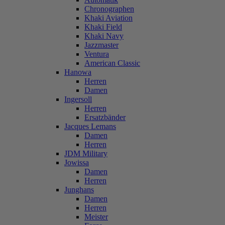
Chronographen
Khaki Aviation
Khaki Field
Khaki Navy
Jazzmaster
Ventura
American Classic
Hanowa
Herren
Damen
Ingersoll
Herren
Ersatzbänder
Jacques Lemans
Damen
Herren
JDM Military
Jowissa
Damen
Herren
Junghans
Damen
Herren
Meister