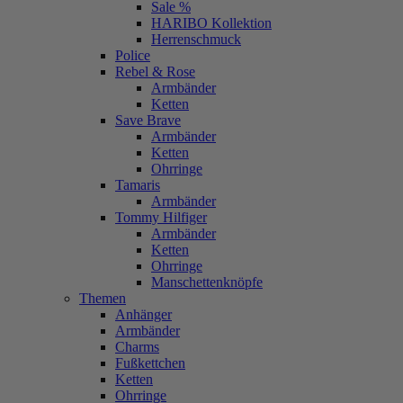
Sale %
HARIBO Kollektion
Herrenschmuck
Police
Rebel & Rose
Armbänder
Ketten
Save Brave
Armbänder
Ketten
Ohrringe
Tamaris
Armbänder
Tommy Hilfiger
Armbänder
Ketten
Ohrringe
Manschettenknöpfe
Themen
Anhänger
Armbänder
Charms
Fußkettchen
Ketten
Ohrringe