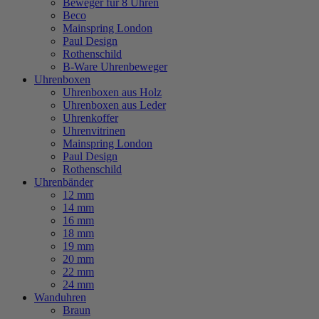
Beweger für 8 Uhren
Beco
Mainspring London
Paul Design
Rothenschild
B-Ware Uhrenbeweger
Uhrenboxen
Uhrenboxen aus Holz
Uhrenboxen aus Leder
Uhrenkoffer
Uhrenvitrinen
Mainspring London
Paul Design
Rothenschild
Uhrenbänder
12 mm
14 mm
16 mm
18 mm
19 mm
20 mm
22 mm
24 mm
Wanduhren
Braun