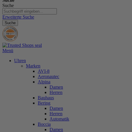
Suche
Suche
Erweiterte Suche
Suche
Menü
Uhren
Marken
AVI-8
Aeronautec
Alpina
Damen
Herren
Bauhaus
Bering
Damen
Herren
Automatik
Boccia
Damen