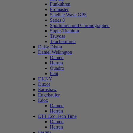
Funkuhren
Promaster
Satellite Wave GPS
Series 8
Sportuhren und Chronographen
Super-Titanium
Tsuyosa
Taucheruhren
Daisy Dixon
Daniel Wellington
Damen
Herren
Quadro
Petit
DKNY
Duxot
Earnshaw
Engelsrufer
Edox
Damen
Herren
ETT Eco Tech Time
Damen
Herren
Festina