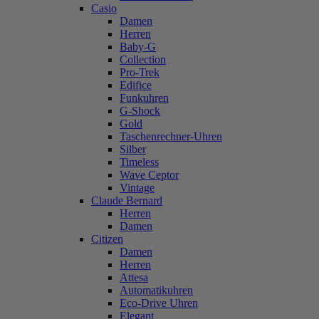
Casio
Damen
Herren
Baby-G
Collection
Pro-Trek
Edifice
Funkuhren
G-Shock
Gold
Taschenrechner-Uhren
Silber
Timeless
Wave Ceptor
Vintage
Claude Bernard
Herren
Damen
Citizen
Damen
Herren
Attesa
Automatikuhren
Eco-Drive Uhren
Elegant