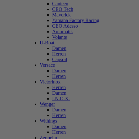
Canteen
CEO Tech
Maverick
Yamaha Factory Racing
CEO Adesso
Automatik
Volante
U-Boat
Damen
Herren
Capsoil
Versace
Damen
Herren
Victorinox
Herren
Damen
I.N.O.X.
Wenger
Damen
Herren
Withings
Damen
Herren
Zeppelin