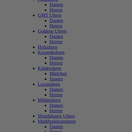
Damen
Herren
GMT Uhren
Damen
Herren
Goldene Uhren
Damen
Herren
Holzuhren
Keramikuhren
Damen
Herren
Kinderuhren
Mädchen
Jungen
Luxusuhren
Damen
Herren
Militäruhren
Damen
Herren
Mondphasen Uhren
Multifunktionsuhren
Damen
Herren