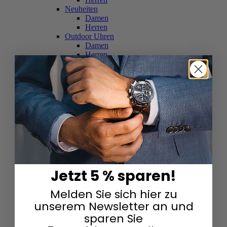
Neuheiten
Damen
Herren
Outdoor Uhren
Damen
Herren
Schweizer Uhren
Damen
Herren
Skelettuhren
Damen
Herren
Smartwatches
Damen
Herren
Solaruhren
Herren
Damen
Jetzt 5 % sparen!
Sportuhren
Damen
Melden Sie sich hier zu
Herren
Swarovski & Edelsteine
unserem Newsletter an und
Damen
sparen Sie
Herren