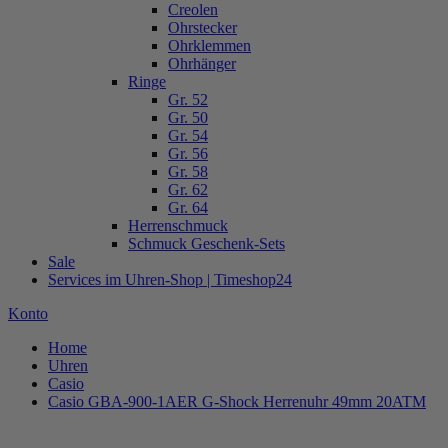
Creolen
Ohrstecker
Ohrklemmen
Ohrhänger
Ringe
Gr. 52
Gr. 50
Gr. 54
Gr. 56
Gr. 58
Gr. 62
Gr. 64
Herrenschmuck
Schmuck Geschenk-Sets
Sale
Services im Uhren-Shop | Timeshop24
Konto
Home
Uhren
Casio
Casio GBA-900-1AER G-Shock Herrenuhr 49mm 20ATM