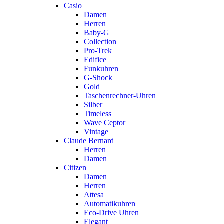
Casio
Damen
Herren
Baby-G
Collection
Pro-Trek
Edifice
Funkuhren
G-Shock
Gold
Taschenrechner-Uhren
Silber
Timeless
Wave Ceptor
Vintage
Claude Bernard
Herren
Damen
Citizen
Damen
Herren
Attesa
Automatikuhren
Eco-Drive Uhren
Elegant