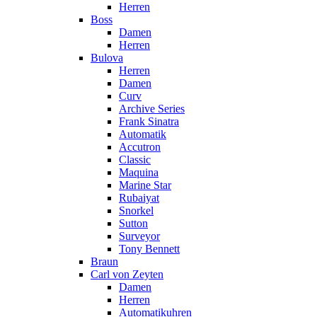
Herren
Boss
Damen
Herren
Bulova
Herren
Damen
Curv
Archive Series
Frank Sinatra
Automatik
Accutron
Classic
Maquina
Marine Star
Rubaiyat
Snorkel
Sutton
Surveyor
Tony Bennett
Braun
Carl von Zeyten
Damen
Herren
Automatikuhren