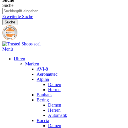
Suche
Suche
Erweiterte Suche
Suche
Menü
Uhren
Marken
AVI-8
Aeronautec
Alpina
Damen
Herren
Bauhaus
Bering
Damen
Herren
Automatik
Boccia
Damen