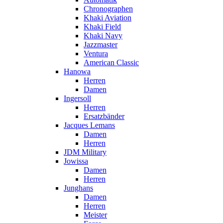
Chronographen
Khaki Aviation
Khaki Field
Khaki Navy
Jazzmaster
Ventura
American Classic
Hanowa
Herren
Damen
Ingersoll
Herren
Ersatzbänder
Jacques Lemans
Damen
Herren
JDM Military
Jowissa
Damen
Herren
Junghans
Damen
Herren
Meister