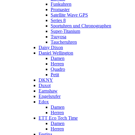
Funkuhren
Promaster
Satellite Wave GPS
Series 8
Sportuhren und Chronographen
Super-Titanium
Tsuyosa
Taucheruhren
Daisy Dixon
Daniel Wellington
Damen
Herren
Quadro
Petit
DKNY
Duxot
Earnshaw
Engelsrufer
Edox
Damen
Herren
ETT Eco Tech Time
Damen
Herren
Festina