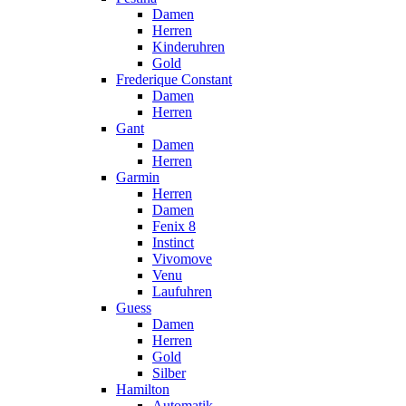
Damen
Herren
Kinderuhren
Gold
Frederique Constant
Damen
Herren
Gant
Damen
Herren
Garmin
Herren
Damen
Fenix 8
Instinct
Vivomove
Venu
Laufuhren
Guess
Damen
Herren
Gold
Silber
Hamilton
Automatik