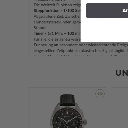
Die Weltzeit Funktion zeigt die Uhrzeiten in bis zu 2
A
Stoppfunktion - 1/100 Sek. – 1 Std.
Abgelaufene Zeit, Zwischenzeit und Endzeit werden m
Hundertstelsekunden gemessen. Die Messkapazität der
Stunde.
Timer - 1/1 Min. – 100 min.
Für alle, die es genau wissen wollen: Der Countdown-T
Erinnerung an besondere oder wiederkehrende Ereign
eingestellten Zeitpunkt ein akustisches Signal abgibt.
Takt und bis zu 24Stunden im Voraus eingestellt werd
5 Tagesalarme
An täglich wiederkehrende Ereignisse erinnert der Tag
UN
akustisches Signal zum eingestellten Zeitpunkt ertönt
fünf unabhängige Alarme - besonders praktisch zur 
Medikamenten oder zum Einhalten regelmäßiger Term
Hand Moving Funktion
-45%
-10%
Auf Knopfdruck geben die Zeiger die Sicht auf die Dig
z.B. Stoppfunktion oder Wochentag ohne Einschränk
Tastentöne ein/aus
Zur
Zur
Auf Wunsch können die Tastentöne mit der Modetast
Wunschliste
Wunschliste
Nach dem Abschalten gibt es dann keinen Piepton me
hinzufügen
hinzufügen
Funktion in die nächste gewechselt wird. Eingestellte