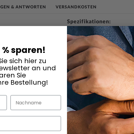
AGEN & ANTWORTEN
VERSANDKOSTEN
Spezifikationen:
Name
Casio 
46mm 
te Drehung des Handgelenks,
Hersteller Modellserie
G-Shoc
5 % sparen!
arend: Der Full-Auto-
EAN Code
49718
ie sich hier zu
Marke
CASIO
Artikelnummer
mid-79
wsletter an und
. Das stoßfeste Gehäuse
Geschlecht
Herren
aren Sie
Hersteller Artikel-Nr.
AWG-M
hre Bestellung!
Hersteller Webseite
http:/
für die Energieversorgung
Style
Retro, 
ku gespeichert.
Nachname
Artikel-Gewicht
0.055
Teilen Kanadas,
rtliche Zeitzone eingestellt
igt immer die exakte Zeit
Anzeige
Analog 
ständig die Sommer- und
Antrieb
Solar (
Funktionen
12-24 h