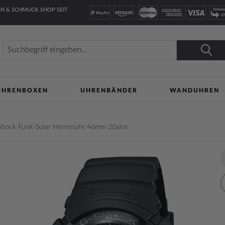
N & SCHMUCK SHOP SEIT
Suche
Suche
UHRENBOXEN
UHRENBÄNDER
WANDUHREN
ock Funk-Solar Herrenuhr 46mm 20atm
lerie
Z
n
W
h