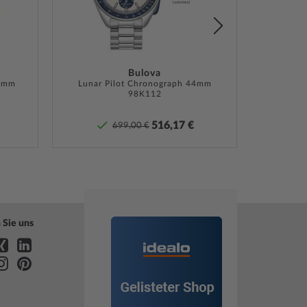
ng, Box, Garantie Dok., Umkarton
Bulova
6 mm
te Herstellergarantie! Die genaue
Lunar Pilot Chronograph 44mm
98K112
ebeschreibung und die Adresse des Garantiegebers
Sie bei Lieferung der Ware in der
516,17 €
699,00 €
tdokumentation.
»
 Sie uns