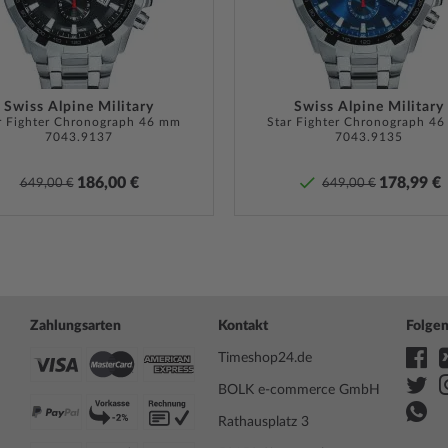
ntöne dennoch aktiv.
Bandanstoßbreite
26
Max. Handgelenkumfang
215
mmer das richtige Datum an.
er 24-Stunden-Format. Im 12-
Lieferumfang
Anleitu
Swiss Alpine Military
Swiss Alpine Military
eite Tageshälfte, also 12
r Fighter Chronograph 46 mm
Garantie
Star Fighter Chronograph 4
24 Mona
7043.9137
7043.9135
Garanti
finden 
r vor unschönen
186,00 €
178,99 €
649,00 €
649,00 €
Produk
eme Haltbarkeit und seine
Sicherheits- und Produktressourcen 
der Uhr jederzeit im Blick.
Zahlungsarten
Kontakt
Folgen
serdicht bis 20 Bar / 200
Timeshop24.de
Tauchtiefe, sondern auf den
tsprüfung angewendet
BOLK e-commerce GmbH
Rathausplatz 3