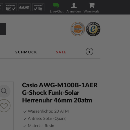
Live-Chat
Anmelden
Warenkorb
SCHMUCK
SALE
SERVICES
IM
UHREN-
SHOP
|
TIMESHOP24
Casio AWG-M100B-1AER
G-Shock Funk-Solar
Zoom
Herrenuhr 46mm 20atm
in
ur
unschliste
Wasserdichte: 20 ATM
inzufügen
Antrieb: Solar (Quarz)
Material: Resin