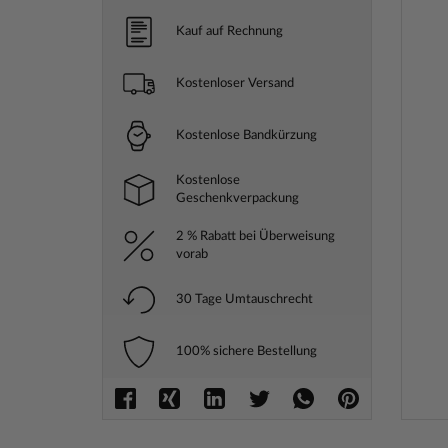
Kauf auf Rechnung
Kostenloser Versand
Kostenlose Bandkürzung
Kostenlose
Geschenkverpackung
2 % Rabatt bei Überweisung
vorab
30 Tage Umtauschrecht
100% sichere Bestellung
Zum
Anfang
der
Bilderga
springe