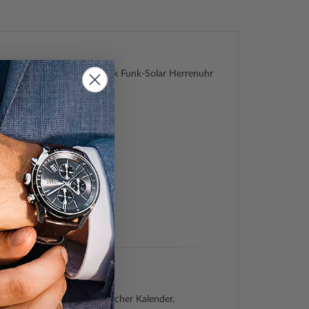
AWG-M100B-1AER G-Shock Funk-Solar Herrenuhr
20atm
k
50954378
05
100B-1AER
/www.casio-europe.com
Sportlich, Vintage
& Digital
Quarz)
, 5 Tagesalarme, Automatischer Kalender,