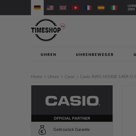
Direkt
UHRE
zum
2004
Inhalt
UHREN
UHRENBEWEGER
Home
Uhren
Casio
Casio AWG-M100B-1AER G-Sh
Zum
Ende
der
Bilderga
springe
Geld zurück Garantie