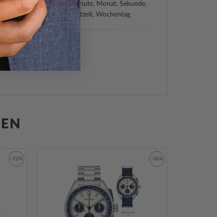
graph, Datum, Funkuhr, Minute, Monat, Sekunde,
Stoßfest, Stunde, Timer, Weltzeit, Wochentag
z
t, Mineralglas
hend, Schwarz
GEN
hlboden, verschraubt
Schwarz
rundbel., LEDs
-72%
-26%
Zur
Zur
Armband
Wunschliste
Wunschliste
z
hinzufügen
hinzufügen
hließe