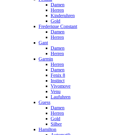
Damen
Herren
Kinderuhren
Gold
Frederique Constant
Damen
Herren
Gant
Damen
Herren
Garmin
Herren
Damen
Fenix 8
Instinct
Vivomove
Venu
Laufuhren
Guess
Damen
Herren
Gold
Silber
Hamilton
Automatik