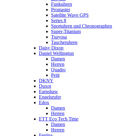
Funkuhren
Promaster
Satellite Wave GPS
Series 8
Sportuhren und Chronographen
Super-Titanium
Tsuyosa
Taucheruhren
Daisy Dixon
Daniel Wellington
Damen
Herren
Quadro
Petit
DKNY
Duxot
Earnshaw
Engelsrufer
Edox
Damen
Herren
ETT Eco Tech Time
Damen
Herren
Festina