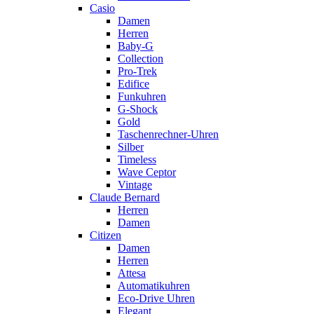
Casio
Damen
Herren
Baby-G
Collection
Pro-Trek
Edifice
Funkuhren
G-Shock
Gold
Taschenrechner-Uhren
Silber
Timeless
Wave Ceptor
Vintage
Claude Bernard
Herren
Damen
Citizen
Damen
Herren
Attesa
Automatikuhren
Eco-Drive Uhren
Elegant