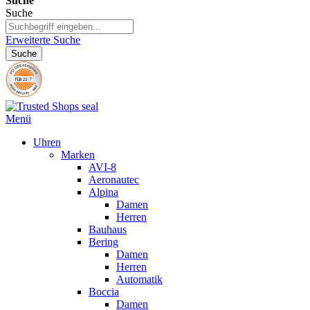
Suche
Suche
Erweiterte Suche
Suche
Menü
Uhren
Marken
AVI-8
Aeronautec
Alpina
Damen
Herren
Bauhaus
Bering
Damen
Herren
Automatik
Boccia
Damen