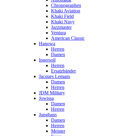
Chronographen
Khaki Aviation
Khaki Field
Khaki Navy
Jazzmaster
Ventura
American Classic
Hanowa
Herren
Damen
Ingersoll
Herren
Ersatzbänder
Jacques Lemans
Damen
Herren
JDM Military
Jowissa
Damen
Herren
Junghans
Damen
Herren
Meister