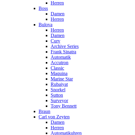
Herren
Boss
Damen
Herren
Bulova
Herren
Damen
Curv
Archive Series
Frank Sinatra
Automatik
Accutron
Classic
Maquina
Marine Star
Rubaiyat
Snorkel
Sutton
Surveyor
Tony Bennett
Braun
Carl von Zeyten
Damen
Herren
Automatikuhren