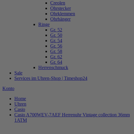
Creolen
Ohrstecker
Ohrklemmen
Ohrhänger
Ringe
Gr. 52
Gr. 50
Gr. 54
Gr. 56
Gr. 58
Gr. 62
Gr. 64
Herrenschmuck
Sale
Services im Uhren-Shop | Timeshop24
Konto
Home
Uhren
Casio
Casio A700WEV-7AEF Herrenuhr Vintage collection 36mm
1ATM