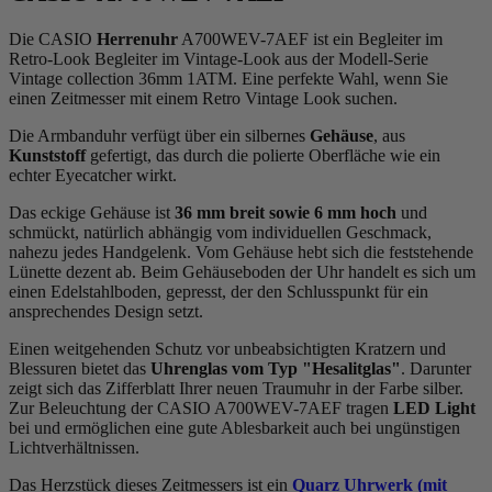
Die CASIO
Herrenuhr
A700WEV-7AEF ist ein Begleiter im
Retro-Look Begleiter im Vintage-Look aus der Modell-Serie
Vintage collection 36mm 1ATM. Eine perfekte Wahl, wenn Sie
einen Zeitmesser mit einem Retro Vintage Look suchen.
Die Armbanduhr verfügt über ein silbernes
Gehäuse
, aus
Kunststoff
gefertigt, das durch die
poliert
e Oberfläche wie ein
echter Eyecatcher wirkt.
Das
eckig
e Gehäuse ist
36 mm breit
sowie 6 mm hoch
und
schmückt, natürlich abhängig vom individuellen Geschmack,
nahezu jedes Handgelenk. Vom Gehäuse hebt sich die
feststehend
e
Lünette dezent ab. Beim Gehäuseboden der Uhr handelt es sich um
einen Edelstahlboden, gepresst, der den Schlusspunkt für ein
ansprechendes Design setzt.
Einen weitgehenden Schutz vor unbeabsichtigten Kratzern und
Blessuren bietet das
Uhrenglas vom Typ "Hesalitglas"
. Darunter
zeigt sich das Zifferblatt Ihrer neuen Traumuhr in der Farbe
silber
.
Zur Beleuchtung der CASIO A700WEV-7AEF tragen
LED Light
bei und ermöglichen eine gute Ablesbarkeit auch bei ungünstigen
Lichtverhältnissen.
Das Herzstück dieses Zeitmessers ist ein
Quarz Uhrwerk (mit