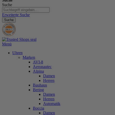
Suche
Suche
Erweiterte Suche
Suche
Menü
Uhren
Marken
AVI-8
Aeronautec
Alpina
Damen
Herren
Bauhaus
Bering
Damen
Herren
Automatik
Boccia
Damen