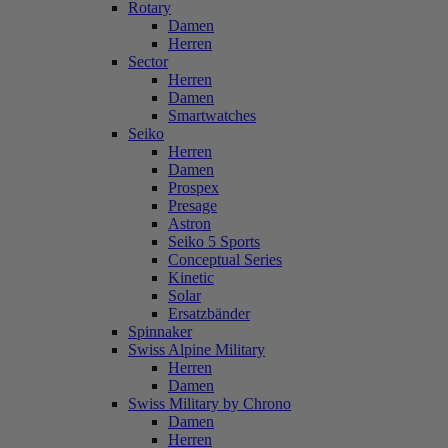
Rotary
Damen
Herren
Sector
Herren
Damen
Smartwatches
Seiko
Herren
Damen
Prospex
Presage
Astron
Seiko 5 Sports
Conceptual Series
Kinetic
Solar
Ersatzbänder
Spinnaker
Swiss Alpine Military
Herren
Damen
Swiss Military by Chrono
Damen
Herren