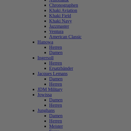
Chronographen
Khaki Aviation
Khaki Field
Khaki Navy
Jazzmaster
Ventura
American Classic
Hanowa
Herren
Damen
Ingersoll
Herren
Ersatzbänder
Jacques Lemans
Damen
Herren
JDM Military
Jowissa
Damen
Herren
Junghans
Damen
Herren
Meister