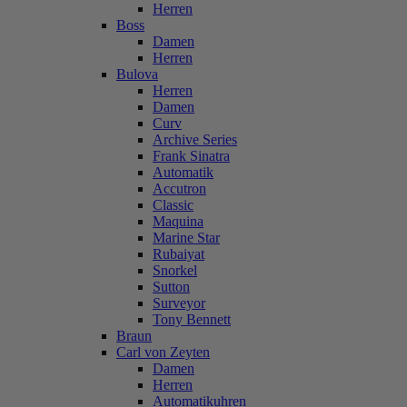
Herren
Boss
Damen
Herren
Bulova
Herren
Damen
Curv
Archive Series
Frank Sinatra
Automatik
Accutron
Classic
Maquina
Marine Star
Rubaiyat
Snorkel
Sutton
Surveyor
Tony Bennett
Braun
Carl von Zeyten
Damen
Herren
Automatikuhren