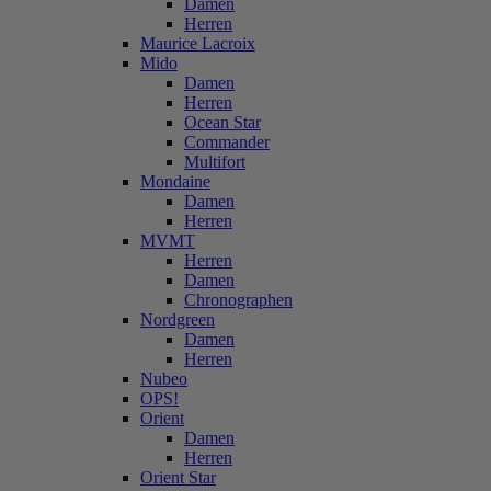
Damen
Herren
Maurice Lacroix
Mido
Damen
Herren
Ocean Star
Commander
Multifort
Mondaine
Damen
Herren
MVMT
Herren
Damen
Chronographen
Nordgreen
Damen
Herren
Nubeo
OPS!
Orient
Damen
Herren
Orient Star