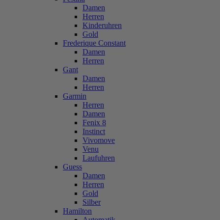
Damen
Herren
Kinderuhren
Gold
Frederique Constant
Damen
Herren
Gant
Damen
Herren
Garmin
Herren
Damen
Fenix 8
Instinct
Vivomove
Venu
Laufuhren
Guess
Damen
Herren
Gold
Silber
Hamilton
Automatik