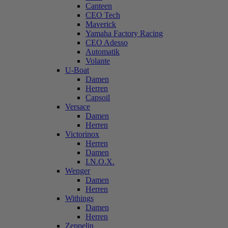
Canteen
CEO Tech
Maverick
Yamaha Factory Racing
CEO Adesso
Automatik
Volante
U-Boat
Damen
Herren
Capsoil
Versace
Damen
Herren
Victorinox
Herren
Damen
I.N.O.X.
Wenger
Damen
Herren
Withings
Damen
Herren
Zeppelin