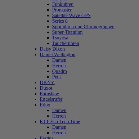
Funkuhren
Promaster
Satellite Wave GPS
Series 8
Sportuhren und Chronographen
Super-Titanium
Tsuyosa
Taucheruhren
Daisy Dixon
Daniel Wellington
Damen
Herren
Quadro
Petit
DKNY
Duxot
Earnshaw
Engelsrufer
Edox
Damen
Herren
ETT Eco Tech Time
Damen
Herren
Festina