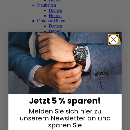
Neuheiten
Damen
Herren
Outdoor Uhren
Damen
Herren
Schweizer Uhren
Damen
Herren
Skelettuhren
Damen
Herren
Smartwatches
Damen
Herren
Solaruhren
Herren
Damen
Jetzt 5 % sparen!
Sportuhren
Damen
Melden Sie sich hier zu
Herren
Swarovski & Edelsteine
unserem Newsletter an und
Damen
sparen Sie
Herren