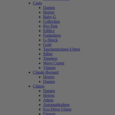
Casio
Damen
Herren
Baby-G
Collection
Pro-Trek
Edifice
Funkuhren
G-Shock
Gold
Taschenrechner-Uhren
Silber
Timeless
Wave Ceptor
Vintage
Claude Bernard
Herren
Damen
Citizen
Damen
Herren
Attesa
Automatikuhren
Eco-Drive Uhren
Elegant