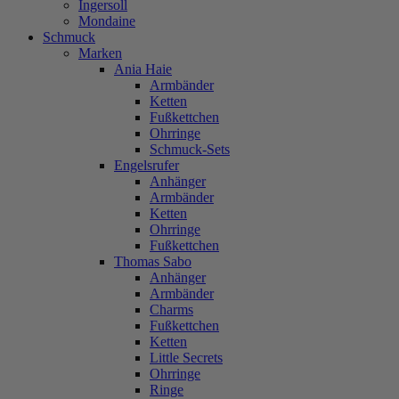
Ingersoll
Mondaine
Schmuck
Marken
Ania Haie
Armbänder
Ketten
Fußkettchen
Ohrringe
Schmuck-Sets
Engelsrufer
Anhänger
Armbänder
Ketten
Ohrringe
Fußkettchen
Thomas Sabo
Anhänger
Armbänder
Charms
Fußkettchen
Ketten
Little Secrets
Ohrringe
Ringe