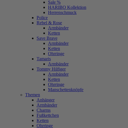
Sale %
HARIBO Kollektion
Herrenschmuck
Police
Rebel & Rose
Armbänder
Ketten
Save Brave
Armbänder
Ketten
Ohrringe
Tamaris
Armbänder
Tommy Hilfiger
Armbänder
Ketten
Ohrringe
Manschettenknöpfe
Themen
Anhänger
Armbänder
Charms
Fußkettchen
Ketten
Ohrringe