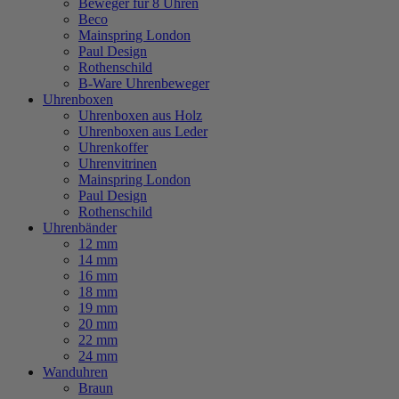
Beweger für 8 Uhren
Beco
Mainspring London
Paul Design
Rothenschild
B-Ware Uhrenbeweger
Uhrenboxen
Uhrenboxen aus Holz
Uhrenboxen aus Leder
Uhrenkoffer
Uhrenvitrinen
Mainspring London
Paul Design
Rothenschild
Uhrenbänder
12 mm
14 mm
16 mm
18 mm
19 mm
20 mm
22 mm
24 mm
Wanduhren
Braun