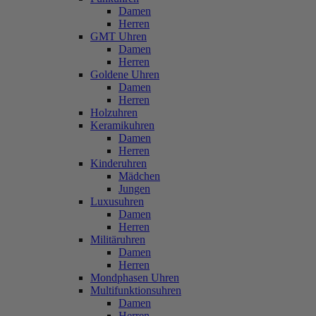
Damen
Herren
GMT Uhren
Damen
Herren
Goldene Uhren
Damen
Herren
Holzuhren
Keramikuhren
Damen
Herren
Kinderuhren
Mädchen
Jungen
Luxusuhren
Damen
Herren
Militäruhren
Damen
Herren
Mondphasen Uhren
Multifunktionsuhren
Damen
Herren