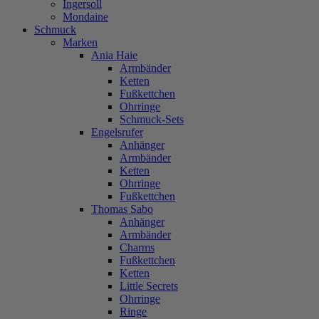
Ingersoll
Mondaine
Schmuck
Marken
Ania Haie
Armbänder
Ketten
Fußkettchen
Ohrringe
Schmuck-Sets
Engelsrufer
Anhänger
Armbänder
Ketten
Ohrringe
Fußkettchen
Thomas Sabo
Anhänger
Armbänder
Charms
Fußkettchen
Ketten
Little Secrets
Ohrringe
Ringe