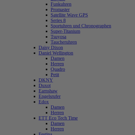
Funkuhren
Promaster
Satellite Wave GPS
Series 8
Sportuhren und Chronographen
Super-Titanium
Tsuyosa
Taucheruhren
Daisy Dixon
Daniel Wellington
Damen
Herren
Quadro
Petit
DKNY
Duxot
Earnshaw
Engelsrufer
Edox
Damen
Herren
ETT Eco Tech Time
Damen
Herren
Festina