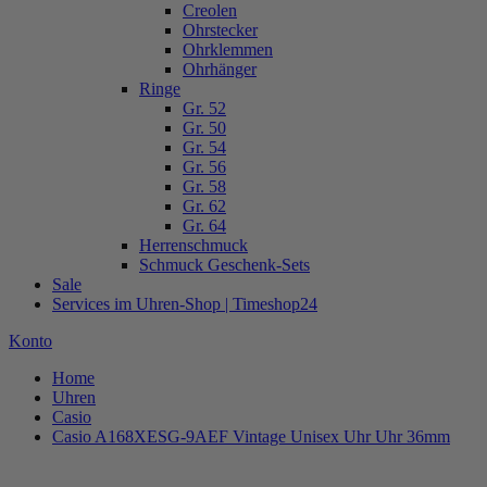
Creolen
Ohrstecker
Ohrklemmen
Ohrhänger
Ringe
Gr. 52
Gr. 50
Gr. 54
Gr. 56
Gr. 58
Gr. 62
Gr. 64
Herrenschmuck
Schmuck Geschenk-Sets
Sale
Services im Uhren-Shop | Timeshop24
Konto
Home
Uhren
Casio
Casio A168XESG-9AEF Vintage Unisex Uhr Uhr 36mm