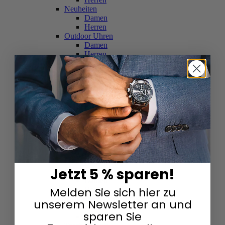
Neuheiten
Damen
Herren
Outdoor Uhren
Damen
Herren
Schweizer Uhren
Damen
Herren
Skelettuhren
Damen
Herren
Smartwatches
Damen
Herren
Solaruhren
Herren
Damen
Jetzt 5 % sparen!
Sportuhren
Damen
Melden Sie sich hier zu
Herren
Swarovski & Edelsteine
unserem Newsletter an und
Damen
sparen Sie
Herren