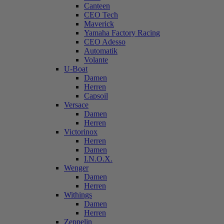
Canteen
CEO Tech
Maverick
Yamaha Factory Racing
CEO Adesso
Automatik
Volante
U-Boat
Damen
Herren
Capsoil
Versace
Damen
Herren
Victorinox
Herren
Damen
I.N.O.X.
Wenger
Damen
Herren
Withings
Damen
Herren
Zeppelin