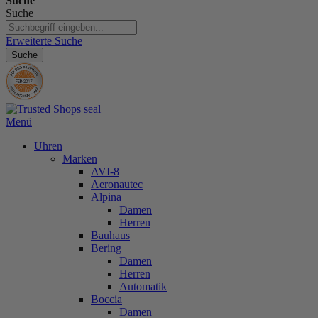
Suche
Suche
Erweiterte Suche
Suche
Menü
Uhren
Marken
AVI-8
Aeronautec
Alpina
Damen
Herren
Bauhaus
Bering
Damen
Herren
Automatik
Boccia
Damen