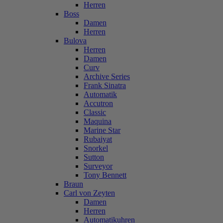
Herren
Boss
Damen
Herren
Bulova
Herren
Damen
Curv
Archive Series
Frank Sinatra
Automatik
Accutron
Classic
Maquina
Marine Star
Rubaiyat
Snorkel
Sutton
Surveyor
Tony Bennett
Braun
Carl von Zeyten
Damen
Herren
Automatikuhren