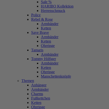
Sale %
HARIBO Kollektion
Herrenschmuck
Police
Rebel & Rose
Armbänder
Ketten
Save Brave
Armbänder
Ketten
Ohrringe
Tamaris
Armbänder
Tommy Hilfiger
Armbänder
Ketten
Ohrringe
Manschettenknöpfe
Themen
Anhänger
Armbänder
Charms
Fußkettchen
Ketten
Ohrringe