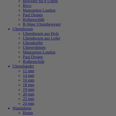
Beweger für 8 Uhren
Beco
Mainspring London
Paul Design
Rothenschild
B-Ware Uhrenbeweger
Uhrenboxen
Uhrenboxen aus Holz
Uhrenboxen aus Leder
Uhrenkoffer
Uhrenvitrinen
Mainspring London
Paul Design
Rothenschild
Uhrenbänder
12 mm
14 mm
16 mm
18 mm
19 mm
20 mm
22 mm
24 mm
Wanduhren
Braun