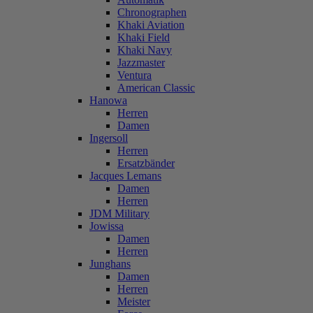
Chronographen
Khaki Aviation
Khaki Field
Khaki Navy
Jazzmaster
Ventura
American Classic
Hanowa
Herren
Damen
Ingersoll
Herren
Ersatzbänder
Jacques Lemans
Damen
Herren
JDM Military
Jowissa
Damen
Herren
Junghans
Damen
Herren
Meister