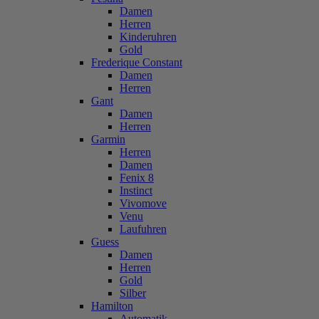
Damen
Herren
Kinderuhren
Gold
Frederique Constant
Damen
Herren
Gant
Damen
Herren
Garmin
Herren
Damen
Fenix 8
Instinct
Vivomove
Venu
Laufuhren
Guess
Damen
Herren
Gold
Silber
Hamilton
Automatik