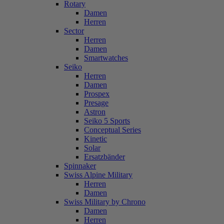
Rotary
Damen
Herren
Sector
Herren
Damen
Smartwatches
Seiko
Herren
Damen
Prospex
Presage
Astron
Seiko 5 Sports
Conceptual Series
Kinetic
Solar
Ersatzbänder
Spinnaker
Swiss Alpine Military
Herren
Damen
Swiss Military by Chrono
Damen
Herren