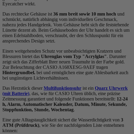
Eyecatcher wirkt.
Das
rechteck
e Gehäuse ist
36 mm breit
sowie 10 mm hoch
und
schmückt, natürlich abhängig vom individuellen Geschmack,
nahezu jedes Handgelenk. Vom Gehäuse hebt sich die
feststehend
e
Lünette dezent ab. Beim Gehäuseboden der Uhr handelt es sich um
einen Edelstahlboden, verschraubt, der den Schlusspunkt für ein
ansprechendes Design setzt.
Einen weitgehenden Schutz vor unbeabsichtigten Kratzern und
Blessuren bietet das
Uhrenglas vom Typ "Acrylglas"
. Darunter
zeigt sich das Zifferblatt Ihrer neuen Traumuhr in der Farbe
gold
.
Zur Beleuchtung der CASIO A168XESG-9AEF tragen
Hintergrundbel.
bei und ermöglichen eine gute Ablesbarkeit auch
bei ungünstigen Lichtverhältnissen.
Das Herzstück dieser
Multifunktionsuhr
ist ein
Quarz Uhrwerk
(mit Batterie)
, das, wie für CASIO Uhren üblich, eine präzise
Zeitmessung garantiert und folgende Funktionen bereitstellt:
12-24
h, Alarm, Automatischer Kalender, Datum, Minute, Sekunde,
Stoppfunktion, Stunde, Wochentag
.
Eine gute Alltagstauglichkeit sichert die Wasserdichtigkeit von
3
ATM (Prüfdruck)
, wie Sie der nachfolgenden Liste entnehmen
können: