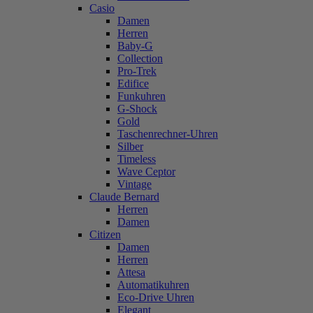
Casio
Damen
Herren
Baby-G
Collection
Pro-Trek
Edifice
Funkuhren
G-Shock
Gold
Taschenrechner-Uhren
Silber
Timeless
Wave Ceptor
Vintage
Claude Bernard
Herren
Damen
Citizen
Damen
Herren
Attesa
Automatikuhren
Eco-Drive Uhren
Elegant