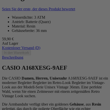
Seien Sie der erste, der dieses Produkt bewertet
Wasserdichte: 3 ATM
Antrieb: Batterie (Quarz)
Material: Resin
Gehäusebreite: 36 mm
59,90 €
Auf Lager
Kostenloser Versand (D)
In den Warenkorb
Beschreibung
CASIO A168XESG-9AEF
Die CASIO
Damen, Herren, Unisexuhr
A168XESG-9AEF ist ein
moderner Begleiter Begleiter im Retro-Look Begleiter im Vintage-
Look aus der Modell-Serie Unisex Vintage 36mm. Eine perfekte
Wahl, wenn Sie einen Zeitmesser mit einem zeitgemäßen Retro
Vintage Look suchen.
Die Armbanduhr verfügt über ein goldenes
Gehäuse
, aus
Resin
gefertigt, das durch die
poliert
e Oberfläche wie ein echter