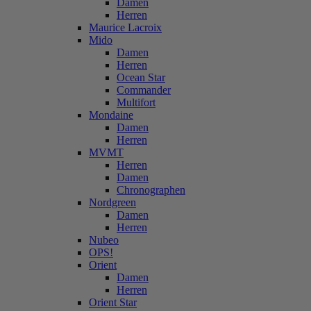
Damen
Herren
Maurice Lacroix
Mido
Damen
Herren
Ocean Star
Commander
Multifort
Mondaine
Damen
Herren
MVMT
Herren
Damen
Chronographen
Nordgreen
Damen
Herren
Nubeo
OPS!
Orient
Damen
Herren
Orient Star