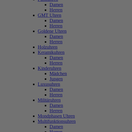
Damen
Herren
GMT Uhren
Damen
Herren
Goldene Uhren
Damen
Herren
Holzuhren
Keramikuhren
Damen
Herren
Kinderuhren
Mädchen
Jungen
Luxusuhren
Damen
Herren
Militäruhren
Damen
Herren
Mondphasen Uhren
Multifunktionsuhren
Damen
Herren