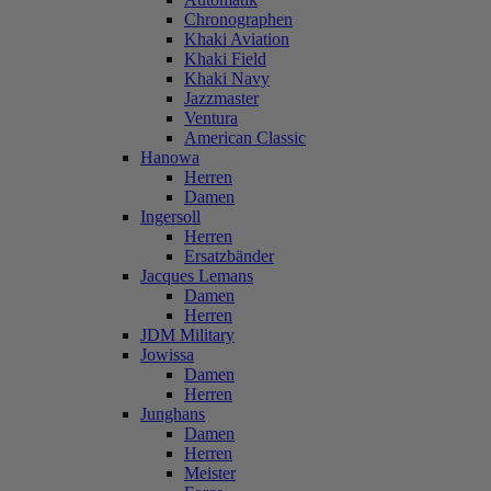
Chronographen
Khaki Aviation
Khaki Field
Khaki Navy
Jazzmaster
Ventura
American Classic
Hanowa
Herren
Damen
Ingersoll
Herren
Ersatzbänder
Jacques Lemans
Damen
Herren
JDM Military
Jowissa
Damen
Herren
Junghans
Damen
Herren
Meister