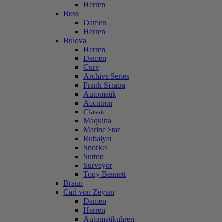
Herren
Boss
Damen
Herren
Bulova
Herren
Damen
Curv
Archive Series
Frank Sinatra
Automatik
Accutron
Classic
Maquina
Marine Star
Rubaiyat
Snorkel
Sutton
Surveyor
Tony Bennett
Braun
Carl von Zeyten
Damen
Herren
Automatikuhren