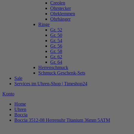
Creolen
Ohrstecker
Ohrklemmen
Ohrhänger
Ringe
Gr. 52
Gr. 50
Gr. 54
Gr. 56
Gr. 58
Gr. 62
Gr. 64
Herrenschmuck
Schmuck Geschenk-Sets
Sale
Services im Uhren-Shop | Timeshop24
Konto
Home
Uhren
Boccia
Boccia 3512-08 Herrenuhr Titanium 36mm 5ATM