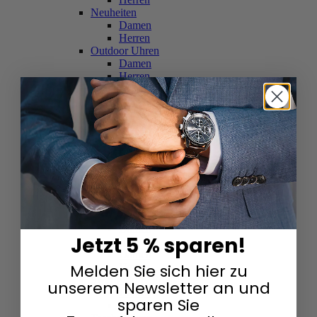
Neuheiten
Damen
Herren
Outdoor Uhren
Damen
Herren
Schweizer Uhren
Damen
Herren
Skelettuhren
Damen
Herren
Smartwatches
Damen
Herren
Solaruhren
Herren
Damen
Jetzt 5 % sparen!
Sportuhren
Damen
Melden Sie sich hier zu
Herren
Swarovski & Edelsteine
unserem Newsletter an und
Damen
sparen Sie
Herren