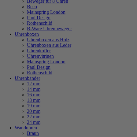
Beweger für 8 Uhren
Beco
Mainspring London
Paul Design
Rothenschild
B-Ware Uhrenbeweger
Uhrenboxen
Uhrenboxen aus Holz
Uhrenboxen aus Leder
Uhrenkoffer
Uhrenvitrinen
Mainspring London
Paul Design
Rothenschild
Uhrenbänder
12 mm
14 mm
16 mm
18 mm
19 mm
20 mm
22 mm
24 mm
Wanduhren
Braun