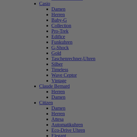
Casio
Damen
Herren
Baby-G
Collection
Pro-Trek
Edifice
Funkuhren
G-Shock
Gold
Taschenrechner-Uhren
Silber
Timeless
Wave Ceptor
Vintage
Claude Bernard
Herren
Damen
Citizen
Damen
Herren
Attesa
Automatikuhren
Eco-Drive Uhren
Elegant