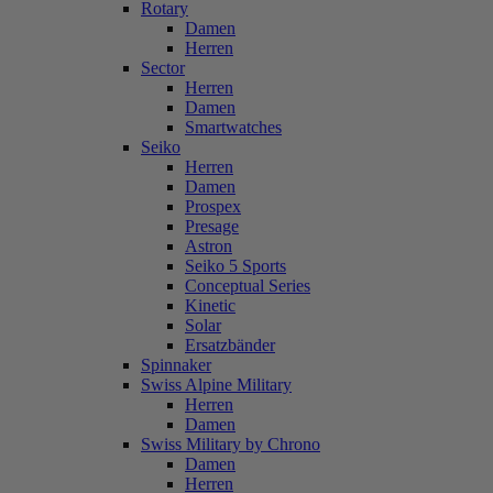
Rotary
Damen
Herren
Sector
Herren
Damen
Smartwatches
Seiko
Herren
Damen
Prospex
Presage
Astron
Seiko 5 Sports
Conceptual Series
Kinetic
Solar
Ersatzbänder
Spinnaker
Swiss Alpine Military
Herren
Damen
Swiss Military by Chrono
Damen
Herren