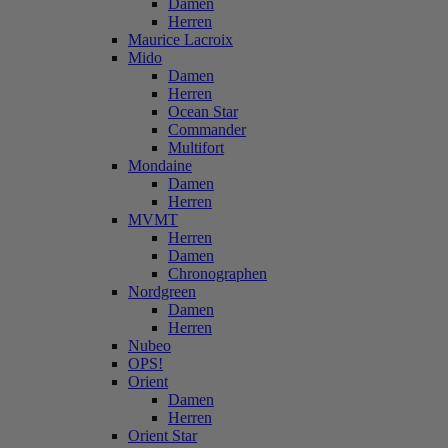
Damen
Herren
Maurice Lacroix
Mido
Damen
Herren
Ocean Star
Commander
Multifort
Mondaine
Damen
Herren
MVMT
Herren
Damen
Chronographen
Nordgreen
Damen
Herren
Nubeo
OPS!
Orient
Damen
Herren
Orient Star