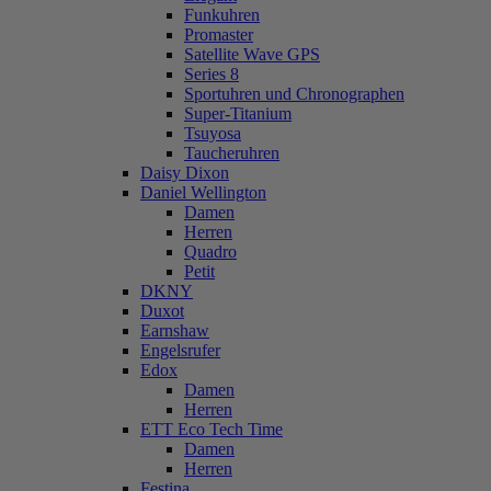
Funkuhren
Promaster
Satellite Wave GPS
Series 8
Sportuhren und Chronographen
Super-Titanium
Tsuyosa
Taucheruhren
Daisy Dixon
Daniel Wellington
Damen
Herren
Quadro
Petit
DKNY
Duxot
Earnshaw
Engelsrufer
Edox
Damen
Herren
ETT Eco Tech Time
Damen
Herren
Festina