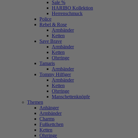
Sale %
HARIBO Kollektion
Herrenschmuck
Police
Rebel & Rose
Armbänder
Ketten
Save Brave
Armbänder
Ketten
Ohrringe
Tamaris
Armbänder
Tommy Hilfiger
Armbänder
Ketten
Ohrringe
Manschettenknöpfe
Themen
Anhänger
Armbänder
Charms
Fußkettchen
Ketten
Ohrringe