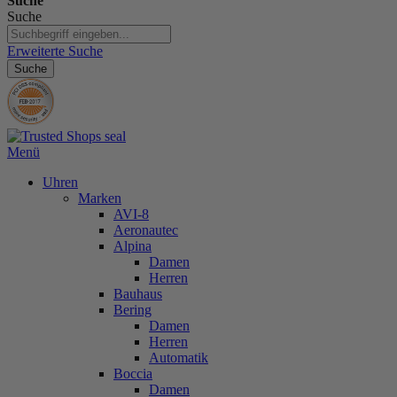
Suche
Suche
Erweiterte Suche
Suche
Menü
Uhren
Marken
AVI-8
Aeronautec
Alpina
Damen
Herren
Bauhaus
Bering
Damen
Herren
Automatik
Boccia
Damen