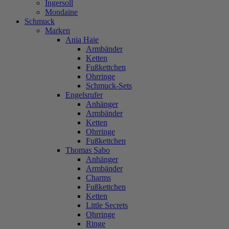
Ingersoll
Mondaine
Schmuck
Marken
Ania Haie
Armbänder
Ketten
Fußkettchen
Ohrringe
Schmuck-Sets
Engelsrufer
Anhänger
Armbänder
Ketten
Ohrringe
Fußkettchen
Thomas Sabo
Anhänger
Armbänder
Charms
Fußkettchen
Ketten
Little Secrets
Ohrringe
Ringe