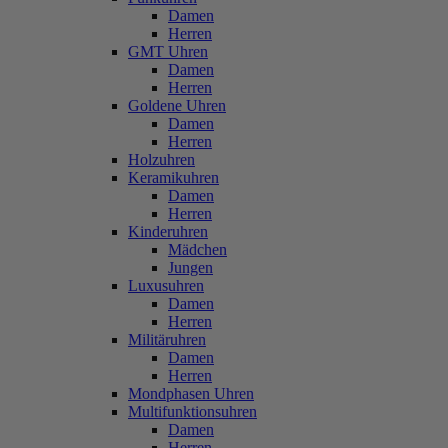
Damen
Herren
GMT Uhren
Damen
Herren
Goldene Uhren
Damen
Herren
Holzuhren
Keramikuhren
Damen
Herren
Kinderuhren
Mädchen
Jungen
Luxusuhren
Damen
Herren
Militäruhren
Damen
Herren
Mondphasen Uhren
Multifunktionsuhren
Damen
Herren