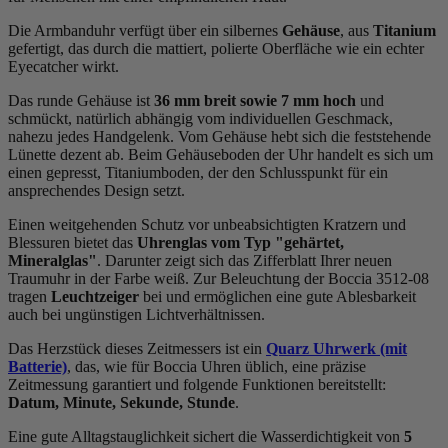
Die Armbanduhr verfügt über ein silbernes
Gehäuse
, aus
Titanium
gefertigt, das durch die
mattiert, poliert
e Oberfläche wie ein echter
Eyecatcher wirkt.
Das
rund
e Gehäuse ist
36 mm breit
sowie 7 mm hoch
und
schmückt, natürlich abhängig vom individuellen Geschmack,
nahezu jedes Handgelenk. Vom Gehäuse hebt sich die
feststehend
e
Lünette dezent ab. Beim Gehäuseboden der Uhr handelt es sich um
einen gepresst, Titaniumboden, der den Schlusspunkt für ein
ansprechendes Design setzt.
Einen weitgehenden Schutz vor unbeabsichtigten Kratzern und
Blessuren bietet das
Uhrenglas vom Typ "gehärtet,
Mineralglas"
. Darunter zeigt sich das Zifferblatt Ihrer neuen
Traumuhr in der Farbe
weiß
. Zur Beleuchtung der Boccia 3512-08
tragen
Leuchtzeiger
bei und ermöglichen eine gute Ablesbarkeit
auch bei ungünstigen Lichtverhältnissen.
Das Herzstück dieses Zeitmessers ist ein
Quarz Uhrwerk (mit
Batterie)
, das, wie für Boccia Uhren üblich, eine präzise
Zeitmessung garantiert und folgende Funktionen bereitstellt:
Datum, Minute, Sekunde, Stunde
.
Eine gute Alltagstauglichkeit sichert die Wasserdichtigkeit von
5