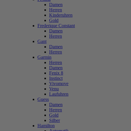
Damen
Herren
Kinderuhren
Gold
Frederique Constant
Damen
Herren
Gant
Damen
Herren
Garmin
Herren
Damen
Fenix 8
Instinct
Vivomove
Venu
Laufuhren
Guess
Damen
Herren
Gold
Silber
Hamilton
Automatik