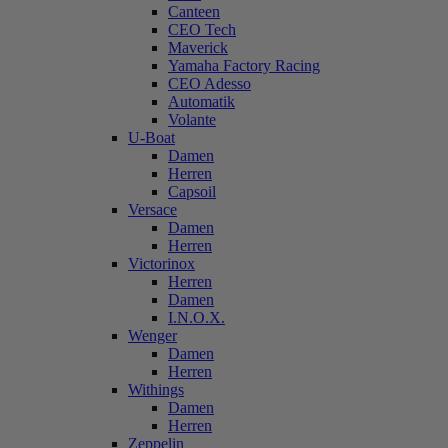
Canteen
CEO Tech
Maverick
Yamaha Factory Racing
CEO Adesso
Automatik
Volante
U-Boat
Damen
Herren
Capsoil
Versace
Damen
Herren
Victorinox
Herren
Damen
I.N.O.X.
Wenger
Damen
Herren
Withings
Damen
Herren
Zeppelin