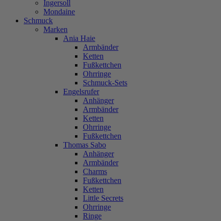
Ingersoll
Mondaine
Schmuck
Marken
Ania Haie
Armbänder
Ketten
Fußkettchen
Ohrringe
Schmuck-Sets
Engelsrufer
Anhänger
Armbänder
Ketten
Ohrringe
Fußkettchen
Thomas Sabo
Anhänger
Armbänder
Charms
Fußkettchen
Ketten
Little Secrets
Ohrringe
Ringe