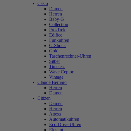
Casio
Damen
Herren
Baby-G
Collection
Pro-Trek
Edifice
Funkuhren
G-Shock
Gold
Taschenrechner-Uhren
Silber
Timeless
Wave Ceptor
Vintage
Claude Bernard
Herren
Damen
Citizen
Damen
Herren
Attesa
Automatikuhren
Eco-Drive Uhren
Elegant