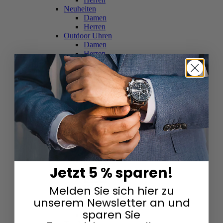
Neuheiten
Damen
Herren
Outdoor Uhren
Damen
Herren
Schweizer Uhren
Damen
Herren
Skelettuhren
Damen
Herren
Smartwatches
Damen
Herren
Solaruhren
Herren
Damen
Jetzt 5 % sparen!
Sportuhren
Damen
Melden Sie sich hier zu
Herren
Swarovski & Edelsteine
unserem Newsletter an und
Damen
sparen Sie
Herren