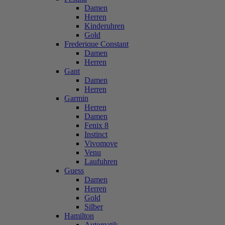
Damen
Herren
Kinderuhren
Gold
Frederique Constant
Damen
Herren
Gant
Damen
Herren
Garmin
Herren
Damen
Fenix 8
Instinct
Vivomove
Venu
Laufuhren
Guess
Damen
Herren
Gold
Silber
Hamilton
Automatik