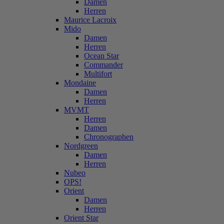
Damen
Herren
Maurice Lacroix
Mido
Damen
Herren
Ocean Star
Commander
Multifort
Mondaine
Damen
Herren
MVMT
Herren
Damen
Chronographen
Nordgreen
Damen
Herren
Nubeo
OPS!
Orient
Damen
Herren
Orient Star