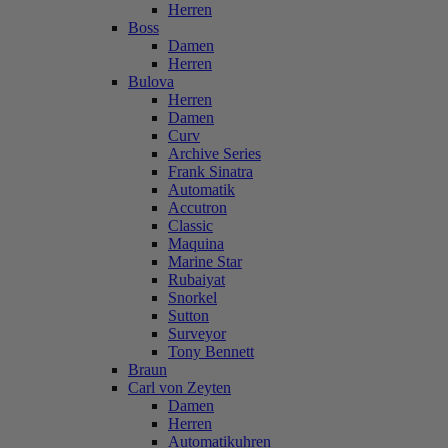
Herren
Boss
Damen
Herren
Bulova
Herren
Damen
Curv
Archive Series
Frank Sinatra
Automatik
Accutron
Classic
Maquina
Marine Star
Rubaiyat
Snorkel
Sutton
Surveyor
Tony Bennett
Braun
Carl von Zeyten
Damen
Herren
Automatikuhren