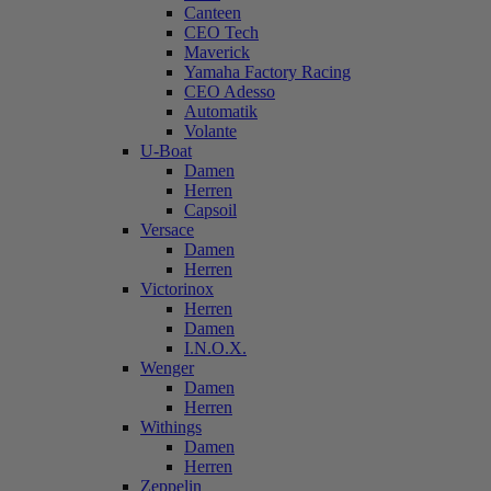
Canteen
CEO Tech
Maverick
Yamaha Factory Racing
CEO Adesso
Automatik
Volante
U-Boat
Damen
Herren
Capsoil
Versace
Damen
Herren
Victorinox
Herren
Damen
I.N.O.X.
Wenger
Damen
Herren
Withings
Damen
Herren
Zeppelin