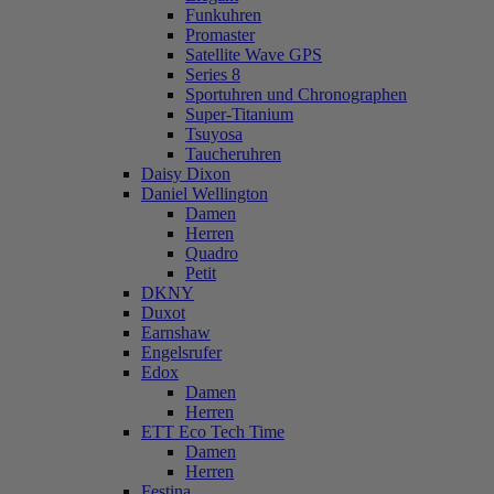
Funkuhren
Promaster
Satellite Wave GPS
Series 8
Sportuhren und Chronographen
Super-Titanium
Tsuyosa
Taucheruhren
Daisy Dixon
Daniel Wellington
Damen
Herren
Quadro
Petit
DKNY
Duxot
Earnshaw
Engelsrufer
Edox
Damen
Herren
ETT Eco Tech Time
Damen
Herren
Festina