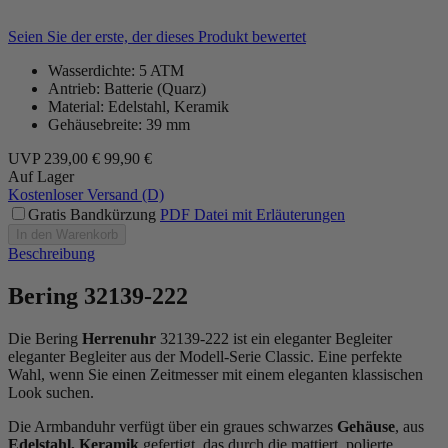
Seien Sie der erste, der dieses Produkt bewertet
Wasserdichte: 5 ATM
Antrieb: Batterie (Quarz)
Material: Edelstahl, Keramik
Gehäusebreite: 39 mm
UVP
239,00 €
99,90 €
Auf Lager
Kostenloser Versand (D)
Gratis Bandkürzung
PDF Datei mit Erläuterungen
In den Warenkorb
Beschreibung
Bering 32139-222
Die Bering
Herrenuhr
32139-222 ist ein eleganter Begleiter
eleganter Begleiter aus der Modell-Serie Classic. Eine perfekte
Wahl, wenn Sie einen Zeitmesser mit einem eleganten klassischen
Look suchen.
Die Armbanduhr verfügt über ein graues schwarzes
Gehäuse
, aus
Edelstahl, Keramik
gefertigt, das durch die
mattiert, poliert
e