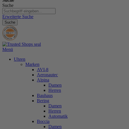
Suche
Suche
Erweiterte Suche
Suche
Menü
Uhren
Marken
AVI-8
Aeronautec
Alpina
Damen
Herren
Bauhaus
Bering
Damen
Herren
Automatik
Boccia
Damen