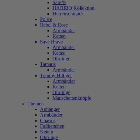
Sale %
HARIBO Kollektion
Herrenschmuck
Police
Rebel & Rose
Armbänder
Ketten
Save Brave
Armbänder
Ketten
Ohrringe
Tamaris
Armbänder
Tommy Hilfiger
Armbänder
Ketten
Ohrringe
Manschettenknöpfe
Themen
Anhänger
Armbänder
Charms
Fußkettchen
Ketten
Ohrringe