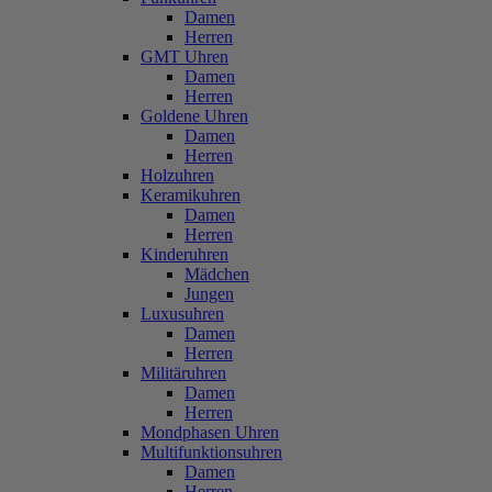
Damen
Herren
GMT Uhren
Damen
Herren
Goldene Uhren
Damen
Herren
Holzuhren
Keramikuhren
Damen
Herren
Kinderuhren
Mädchen
Jungen
Luxusuhren
Damen
Herren
Militäruhren
Damen
Herren
Mondphasen Uhren
Multifunktionsuhren
Damen
Herren