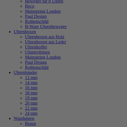
Beweger für 8 Uhren
Beco
Mainspring London
Paul Design
Rothenschild
B-Ware Uhrenbeweger
Uhrenboxen
Uhrenboxen aus Holz
Uhrenboxen aus Leder
Uhrenkoffer
Uhrenvitrinen
Mainspring London
Paul Design
Rothenschild
Uhrenbänder
12 mm
14 mm
16 mm
18 mm
19 mm
20 mm
22 mm
24 mm
Wanduhren
Braun