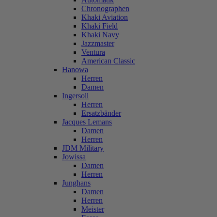
Chronographen
Khaki Aviation
Khaki Field
Khaki Navy
Jazzmaster
Ventura
American Classic
Hanowa
Herren
Damen
Ingersoll
Herren
Ersatzbänder
Jacques Lemans
Damen
Herren
JDM Military
Jowissa
Damen
Herren
Junghans
Damen
Herren
Meister