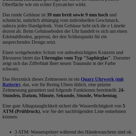
Oberfläche wie ein echter Eyecatcher wirkt.
Das
rund
e Gehäuse ist
39 mm breit
sowie 9 mm hoch
und
schmückt, natürlich abhängig vom individuellen Geschmack,
nahezu jedes Handgelenk. Vom Gehäuse hebt sich die
e Lünette
dezent ab. Beim Gehäuseboden der Uhr handelt es sich um einen
Edelstahlboden, gepresst, der den Schlusspunkt für ein
ansprechendes Design setzt.
Einen weitgehenden Schutz vor unbeabsichtigten Kratzern und
Blessuren bietet das
Uhrenglas vom Typ "Saphirglas"
. Darunter
zeigt sich das Zifferblatt Ihrer neuen Traumuhr in der Farbe
schwarz
.
Das Herzstück dieses Zeitmessers ist ein
Quarz Uhrwerk (mit
Batterie)
, das, wie für Bering Uhren üblich, eine präzise
Zeitmessung garantiert und folgende Funktionen bereitstellt:
24-
Stunden, Datum, Minute, Sekunde, Stunde, Wochentag
.
Eine gute Alltagstauglichkeit sichert die Wasserdichtigkeit von
5
ATM (Prüfdruck)
, wie Sie der nachfolgenden Liste entnehmen
können:
3 ATM: Wasserspritzer während des Händewaschens sind ok.