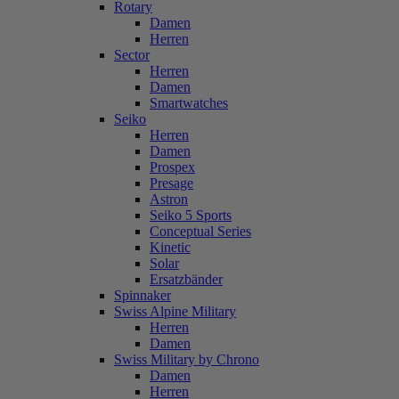
Rotary
Damen
Herren
Sector
Herren
Damen
Smartwatches
Seiko
Herren
Damen
Prospex
Presage
Astron
Seiko 5 Sports
Conceptual Series
Kinetic
Solar
Ersatzbänder
Spinnaker
Swiss Alpine Military
Herren
Damen
Swiss Military by Chrono
Damen
Herren