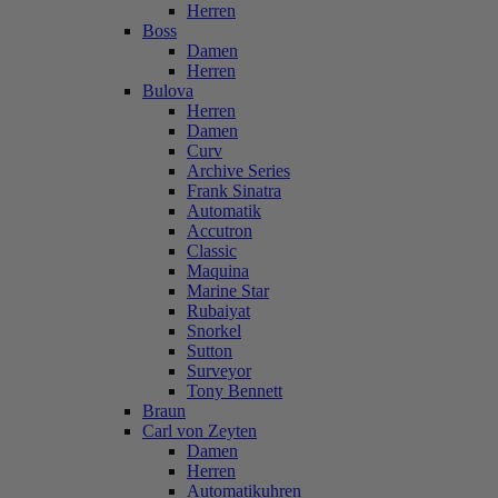
Herren
Boss
Damen
Herren
Bulova
Herren
Damen
Curv
Archive Series
Frank Sinatra
Automatik
Accutron
Classic
Maquina
Marine Star
Rubaiyat
Snorkel
Sutton
Surveyor
Tony Bennett
Braun
Carl von Zeyten
Damen
Herren
Automatikuhren