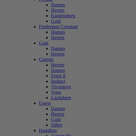
Damen
Herren
Kinderuhren
Gold
Frederique Constant
Damen
Herren
Gant
Damen
Herren
Garmin
Herren
Damen
Fenix 8
Instinct
Vivomove
Venu
Laufuhren
Guess
Damen
Herren
Gold
Silber
Hamilton
Automatik