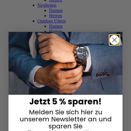
Neuheiten
Damen
Herren
Outdoor Uhren
Damen
Herren
Schweizer Uhren
Damen
Herren
Skelettuhren
Damen
Herren
Smartwatches
Damen
Herren
Solaruhren
Herren
Damen
Jetzt 5 % sparen!
Sportuhren
Damen
Melden Sie sich hier zu
Herren
Swarovski & Edelsteine
unserem Newsletter an und
Damen
sparen Sie
Herren