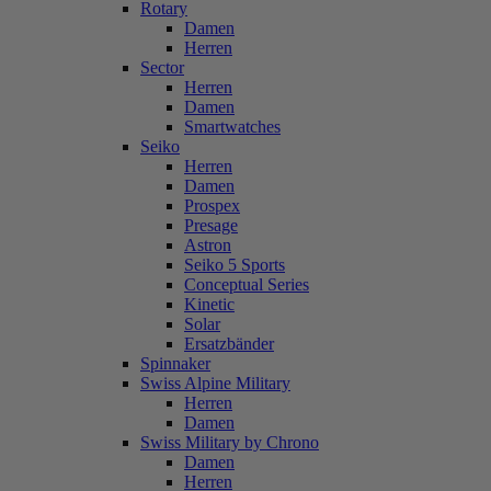
Rotary
Damen
Herren
Sector
Herren
Damen
Smartwatches
Seiko
Herren
Damen
Prospex
Presage
Astron
Seiko 5 Sports
Conceptual Series
Kinetic
Solar
Ersatzbänder
Spinnaker
Swiss Alpine Military
Herren
Damen
Swiss Military by Chrono
Damen
Herren