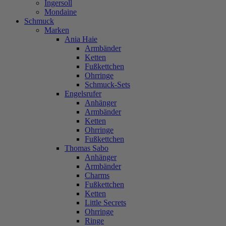
Ingersoll
Mondaine
Schmuck
Marken
Ania Haie
Armbänder
Ketten
Fußkettchen
Ohrringe
Schmuck-Sets
Engelsrufer
Anhänger
Armbänder
Ketten
Ohrringe
Fußkettchen
Thomas Sabo
Anhänger
Armbänder
Charms
Fußkettchen
Ketten
Little Secrets
Ohrringe
Ringe