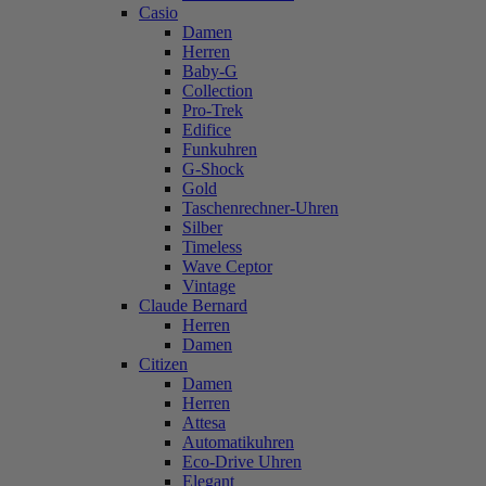
Casio
Damen
Herren
Baby-G
Collection
Pro-Trek
Edifice
Funkuhren
G-Shock
Gold
Taschenrechner-Uhren
Silber
Timeless
Wave Ceptor
Vintage
Claude Bernard
Herren
Damen
Citizen
Damen
Herren
Attesa
Automatikuhren
Eco-Drive Uhren
Elegant