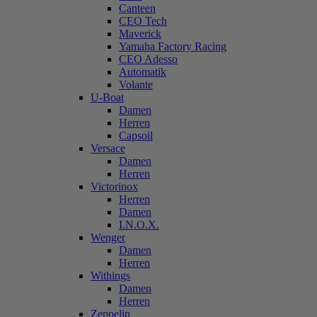
Canteen
CEO Tech
Maverick
Yamaha Factory Racing
CEO Adesso
Automatik
Volante
U-Boat
Damen
Herren
Capsoil
Versace
Damen
Herren
Victorinox
Herren
Damen
I.N.O.X.
Wenger
Damen
Herren
Withings
Damen
Herren
Zeppelin