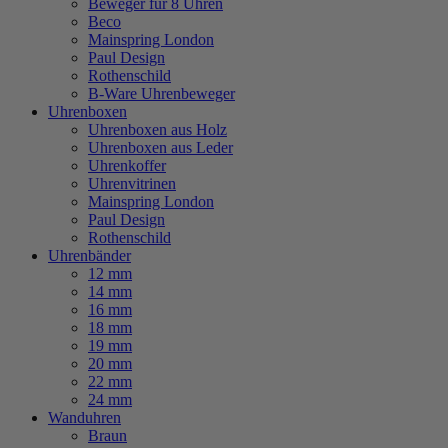
Beweger für 8 Uhren
Beco
Mainspring London
Paul Design
Rothenschild
B-Ware Uhrenbeweger
Uhrenboxen
Uhrenboxen aus Holz
Uhrenboxen aus Leder
Uhrenkoffer
Uhrenvitrinen
Mainspring London
Paul Design
Rothenschild
Uhrenbänder
12 mm
14 mm
16 mm
18 mm
19 mm
20 mm
22 mm
24 mm
Wanduhren
Braun