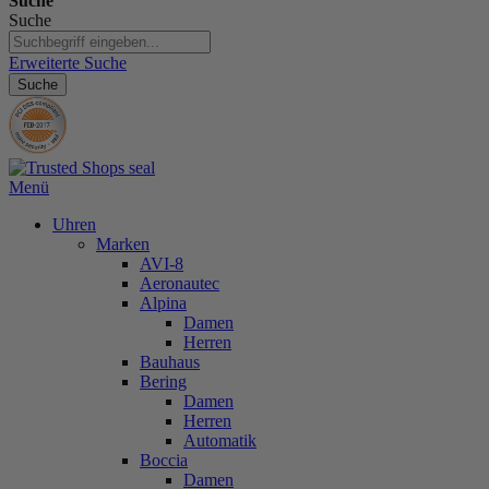
Suche
Suche
Erweiterte Suche
Suche
Menü
Uhren
Marken
AVI-8
Aeronautec
Alpina
Damen
Herren
Bauhaus
Bering
Damen
Herren
Automatik
Boccia
Damen