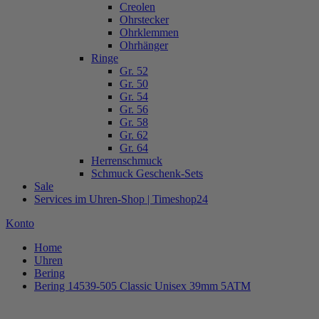
Creolen
Ohrstecker
Ohrklemmen
Ohrhänger
Ringe
Gr. 52
Gr. 50
Gr. 54
Gr. 56
Gr. 58
Gr. 62
Gr. 64
Herrenschmuck
Schmuck Geschenk-Sets
Sale
Services im Uhren-Shop | Timeshop24
Konto
Home
Uhren
Bering
Bering 14539-505 Classic Unisex 39mm 5ATM