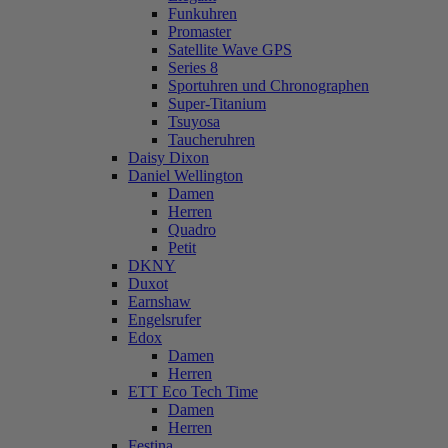
Funkuhren
Promaster
Satellite Wave GPS
Series 8
Sportuhren und Chronographen
Super-Titanium
Tsuyosa
Taucheruhren
Daisy Dixon
Daniel Wellington
Damen
Herren
Quadro
Petit
DKNY
Duxot
Earnshaw
Engelsrufer
Edox
Damen
Herren
ETT Eco Tech Time
Damen
Herren
Festina