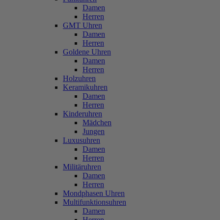
Damen
Herren
GMT Uhren
Damen
Herren
Goldene Uhren
Damen
Herren
Holzuhren
Keramikuhren
Damen
Herren
Kinderuhren
Mädchen
Jungen
Luxusuhren
Damen
Herren
Militäruhren
Damen
Herren
Mondphasen Uhren
Multifunktionsuhren
Damen
Herren