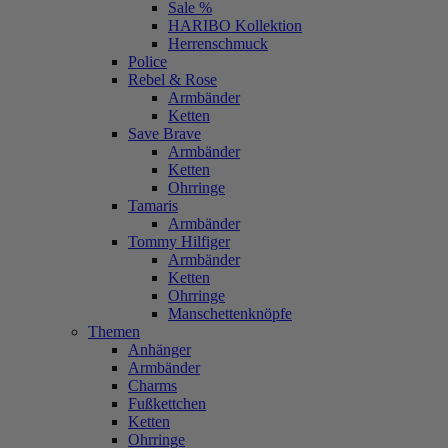
Sale %
HARIBO Kollektion
Herrenschmuck
Police
Rebel & Rose
Armbänder
Ketten
Save Brave
Armbänder
Ketten
Ohrringe
Tamaris
Armbänder
Tommy Hilfiger
Armbänder
Ketten
Ohrringe
Manschettenknöpfe
Themen
Anhänger
Armbänder
Charms
Fußkettchen
Ketten
Ohrringe