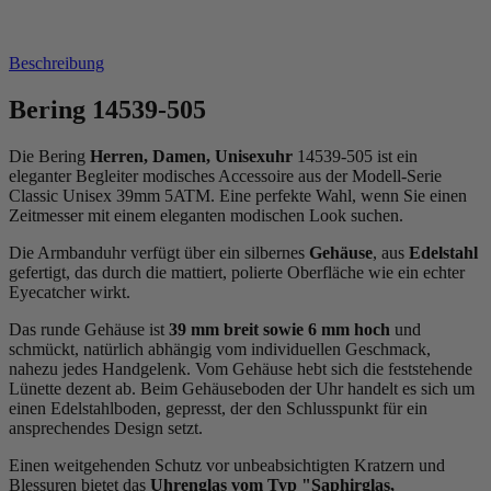
Beschreibung
Bering 14539-505
Die Bering
Herren, Damen, Unisexuhr
14539-505 ist ein
eleganter Begleiter modisches Accessoire aus der Modell-Serie
Classic Unisex 39mm 5ATM. Eine perfekte Wahl, wenn Sie einen
Zeitmesser mit einem eleganten modischen Look suchen.
Die Armbanduhr verfügt über ein silbernes
Gehäuse
, aus
Edelstahl
gefertigt, das durch die
mattiert, poliert
e Oberfläche wie ein echter
Eyecatcher wirkt.
Das
rund
e Gehäuse ist
39 mm breit
sowie 6 mm hoch
und
schmückt, natürlich abhängig vom individuellen Geschmack,
nahezu jedes Handgelenk. Vom Gehäuse hebt sich die
feststehend
e
Lünette dezent ab. Beim Gehäuseboden der Uhr handelt es sich um
einen Edelstahlboden, gepresst, der den Schlusspunkt für ein
ansprechendes Design setzt.
Einen weitgehenden Schutz vor unbeabsichtigten Kratzern und
Blessuren bietet das
Uhrenglas vom Typ "Saphirglas,