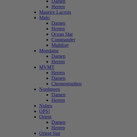
Damen
Herren
Maurice Lacroix
Mido
Damen
Herren
Ocean Star
Commander
Multifort
Mondaine
Damen
Herren
MVMT
Herren
Damen
Chronographen
Nordgreen
Damen
Herren
Nubeo
OPS!
Orient
Damen
Herren
Orient Star