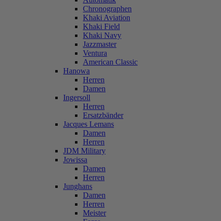
Chronographen
Khaki Aviation
Khaki Field
Khaki Navy
Jazzmaster
Ventura
American Classic
Hanowa
Herren
Damen
Ingersoll
Herren
Ersatzbänder
Jacques Lemans
Damen
Herren
JDM Military
Jowissa
Damen
Herren
Junghans
Damen
Herren
Meister