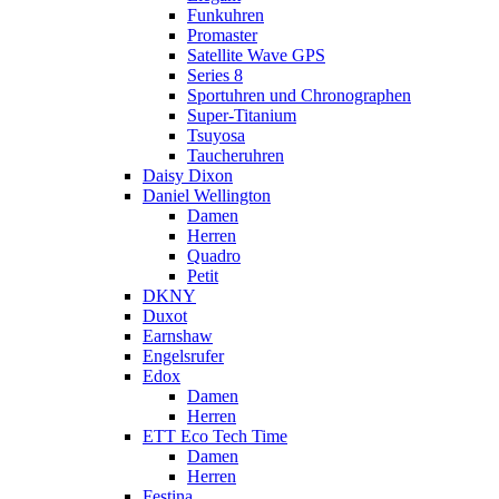
Funkuhren
Promaster
Satellite Wave GPS
Series 8
Sportuhren und Chronographen
Super-Titanium
Tsuyosa
Taucheruhren
Daisy Dixon
Daniel Wellington
Damen
Herren
Quadro
Petit
DKNY
Duxot
Earnshaw
Engelsrufer
Edox
Damen
Herren
ETT Eco Tech Time
Damen
Herren
Festina