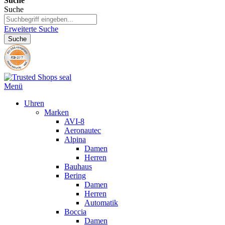
Suche
Suche
Erweiterte Suche
Suche
Menü
Uhren
Marken
AVI-8
Aeronautec
Alpina
Damen
Herren
Bauhaus
Bering
Damen
Herren
Automatik
Boccia
Damen