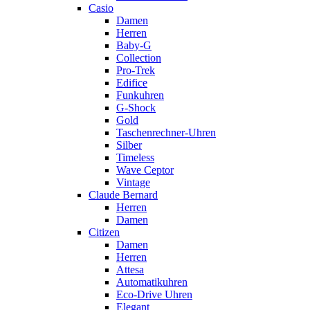
Casio
Damen
Herren
Baby-G
Collection
Pro-Trek
Edifice
Funkuhren
G-Shock
Gold
Taschenrechner-Uhren
Silber
Timeless
Wave Ceptor
Vintage
Claude Bernard
Herren
Damen
Citizen
Damen
Herren
Attesa
Automatikuhren
Eco-Drive Uhren
Elegant