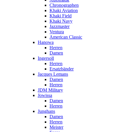
Chronographen
Khaki Aviation
Khaki Field
Khaki Navy
Jazzmaster
Ventura
American Classic
Hanowa
Herren
Damen
Ingersoll
Herren
Ersatzbänder
Jacques Lemans
Damen
Herren
JDM Military
Jowissa
Damen
Herren
Junghans
Damen
Herren
Meister