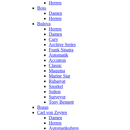
Herren
Boss
Damen
Herren
Bulova
Herren
Damen
Curv
Archive Series
Frank Sinatra
Automatik
Accutron
Classic
Maquina
Marine Star
Rubaiyat
Snorkel
Sutton
Surveyor
Tony Bennett
Braun
Carl von Zeyten
Damen
Herren
Automatikuhren