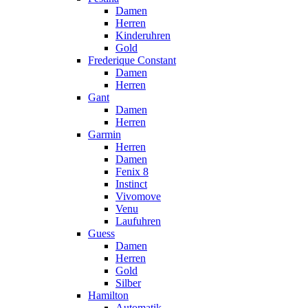
Damen
Herren
Kinderuhren
Gold
Frederique Constant
Damen
Herren
Gant
Damen
Herren
Garmin
Herren
Damen
Fenix 8
Instinct
Vivomove
Venu
Laufuhren
Guess
Damen
Herren
Gold
Silber
Hamilton
Automatik