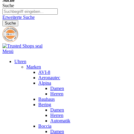
Suche
Suche
Erweiterte Suche
Suche
Menü
Uhren
Marken
AVI-8
Aeronautec
Alpina
Damen
Herren
Bauhaus
Bering
Damen
Herren
Automatik
Boccia
Damen