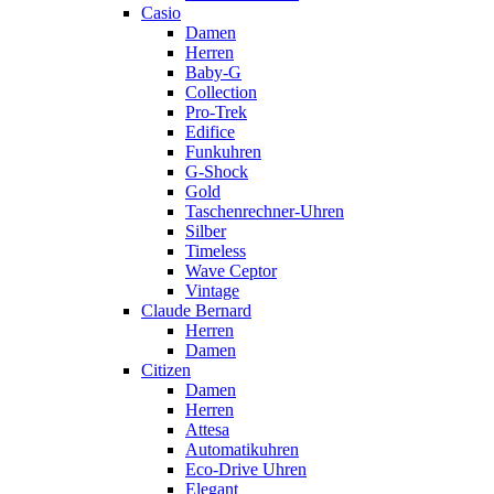
Casio
Damen
Herren
Baby-G
Collection
Pro-Trek
Edifice
Funkuhren
G-Shock
Gold
Taschenrechner-Uhren
Silber
Timeless
Wave Ceptor
Vintage
Claude Bernard
Herren
Damen
Citizen
Damen
Herren
Attesa
Automatikuhren
Eco-Drive Uhren
Elegant