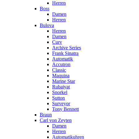
Herren
Boss
Damen
Herren
Bulova
Herren
Damen
Curv
Archive Series
Frank Sinatra
Automatik
Accutron
Classic
Maquina
Marine Star
Rubaiyat
Snorkel
Sutton
Surveyor
Tony Bennett
Braun
Carl von Zeyten
Damen
Herren
Automatikuhren