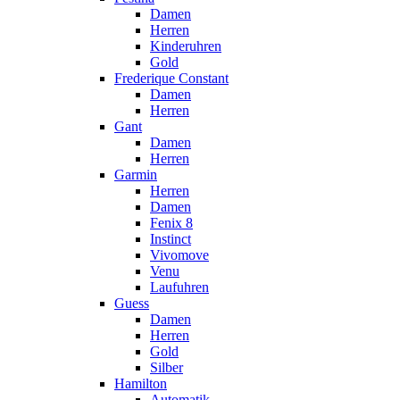
Damen
Herren
Kinderuhren
Gold
Frederique Constant
Damen
Herren
Gant
Damen
Herren
Garmin
Herren
Damen
Fenix 8
Instinct
Vivomove
Venu
Laufuhren
Guess
Damen
Herren
Gold
Silber
Hamilton
Automatik