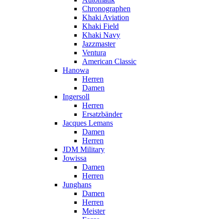
Chronographen
Khaki Aviation
Khaki Field
Khaki Navy
Jazzmaster
Ventura
American Classic
Hanowa
Herren
Damen
Ingersoll
Herren
Ersatzbänder
Jacques Lemans
Damen
Herren
JDM Military
Jowissa
Damen
Herren
Junghans
Damen
Herren
Meister