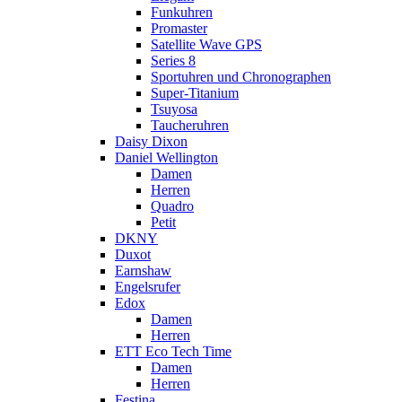
Funkuhren
Promaster
Satellite Wave GPS
Series 8
Sportuhren und Chronographen
Super-Titanium
Tsuyosa
Taucheruhren
Daisy Dixon
Daniel Wellington
Damen
Herren
Quadro
Petit
DKNY
Duxot
Earnshaw
Engelsrufer
Edox
Damen
Herren
ETT Eco Tech Time
Damen
Herren
Festina