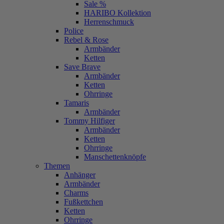
Sale %
HARIBO Kollektion
Herrenschmuck
Police
Rebel & Rose
Armbänder
Ketten
Save Brave
Armbänder
Ketten
Ohrringe
Tamaris
Armbänder
Tommy Hilfiger
Armbänder
Ketten
Ohrringe
Manschettenknöpfe
Themen
Anhänger
Armbänder
Charms
Fußkettchen
Ketten
Ohrringe