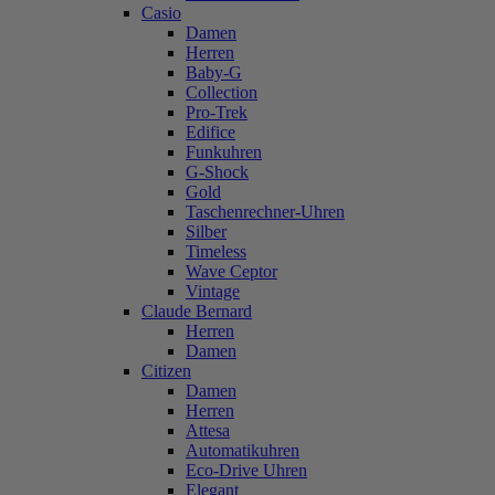
Casio
Damen
Herren
Baby-G
Collection
Pro-Trek
Edifice
Funkuhren
G-Shock
Gold
Taschenrechner-Uhren
Silber
Timeless
Wave Ceptor
Vintage
Claude Bernard
Herren
Damen
Citizen
Damen
Herren
Attesa
Automatikuhren
Eco-Drive Uhren
Elegant