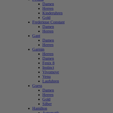
Damen
Herren
Kinderuhren
Gold
Frederique Constant
Damen
Herren
Gant
Damen
Herren
Garmin
Herren
Damen
Fenix 8
Instinct
Vivomove
Venu
Laufuhren
Guess
Damen
Herren
Gold
Silber
Hamilton
Automatik