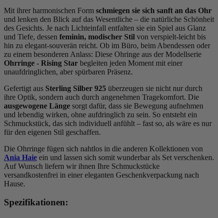
Mit ihrer harmonischen Form
schmiegen sie sich sanft an das Ohr
und lenken den Blick auf das Wesentliche – die natürliche Schönheit
des Gesichts. Je nach Lichteinfall entfalten sie ein Spiel aus Glanz
und Tiefe, dessen
feminin, modischer
Stil
von verspielt-leicht bis
hin zu elegant-souverän reicht. Ob im Büro, beim Abendessen oder
zu einem besonderen Anlass: Diese Ohringe aus der Modellserie
Ohrringe - Rising Star
begleiten jeden Moment mit einer
unaufdringlichen, aber spürbaren Präsenz.
Gefertigt aus
Sterling Silber 925
überzeugen sie nicht nur durch
ihre Optik, sondern auch durch angenehmen Tragekomfort. Die
ausgewogene Länge
sorgt dafür, dass sie Bewegung aufnehmen
und lebendig wirken, ohne aufdringlich zu sein. So entsteht ein
Schmuckstück, das sich individuell anfühlt – fast so, als wäre es nur
für den eigenen Stil geschaffen.
Die Ohrringe fügen sich nahtlos in die anderen Kollektionen von
Ania Haie
ein und lassen sich somit wunderbar als Set verschenken.
Auf Wunsch liefern wir ihnen Ihre Schmuckstücke
versandkostenfrei in einer eleganten Geschenkverpackung nach
Hause.
Spezifikationen: