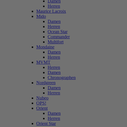
Damen
Herren
Maurice Lacroix
Mido
Damen
Herren
Ocean Star
Commander
Multifort
Mondaine
Damen
Herren
MVMT
Herren
Damen
Chronographen
Nordgreen
Damen
Herren
Nubeo
OPS!
Orient
Damen
Herren
Orient Star