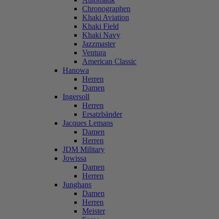
Chronographen
Khaki Aviation
Khaki Field
Khaki Navy
Jazzmaster
Ventura
American Classic
Hanowa
Herren
Damen
Ingersoll
Herren
Ersatzbänder
Jacques Lemans
Damen
Herren
JDM Military
Jowissa
Damen
Herren
Junghans
Damen
Herren
Meister