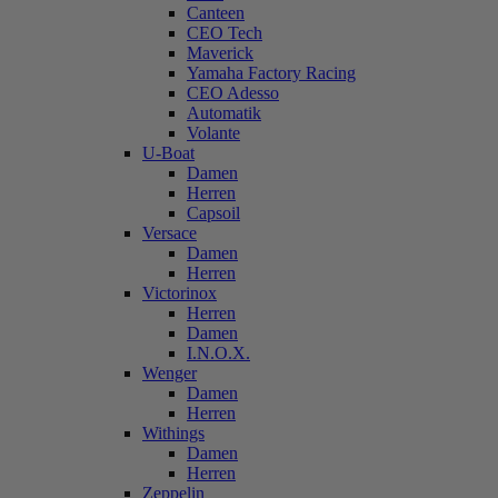
Canteen
CEO Tech
Maverick
Yamaha Factory Racing
CEO Adesso
Automatik
Volante
U-Boat
Damen
Herren
Capsoil
Versace
Damen
Herren
Victorinox
Herren
Damen
I.N.O.X.
Wenger
Damen
Herren
Withings
Damen
Herren
Zeppelin