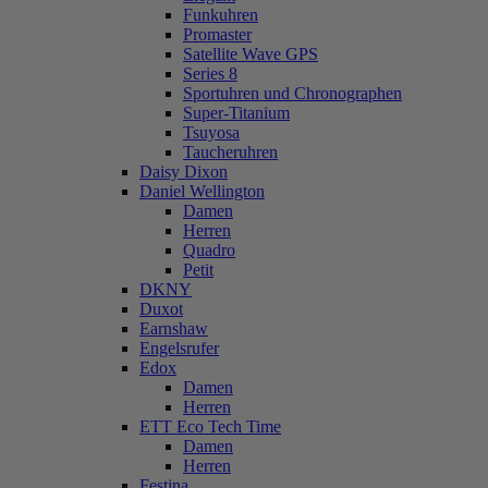
Funkuhren
Promaster
Satellite Wave GPS
Series 8
Sportuhren und Chronographen
Super-Titanium
Tsuyosa
Taucheruhren
Daisy Dixon
Daniel Wellington
Damen
Herren
Quadro
Petit
DKNY
Duxot
Earnshaw
Engelsrufer
Edox
Damen
Herren
ETT Eco Tech Time
Damen
Herren
Festina