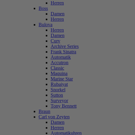
Herren
Boss
Damen
Herren
Bulova
Herren
Damen
Curv
Archive Series
Frank Sinatra
Automatik
Accutron
Classic
Maquina
Marine Star
Rubaiyat
Snorkel
Sutton
Surveyor
Tony Bennett
Braun
Carl von Zeyten
Damen
Herren
Automatikuhren