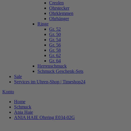
Creolen
Ohrstecker
Ohrklemmen
Ohrhänger
Ringe
Gr. 52
Gr. 50
Gr. 54
Gr. 56
Gr. 58
Gr. 62
Gr. 64
Herrenschmuck
Schmuck Geschenk-Sets
Sale
Services im Uhren-Shop | Timeshop24
Konto
Home
Schmuck
Ania Haie
ANIA HAIE Ohrring E034-02G