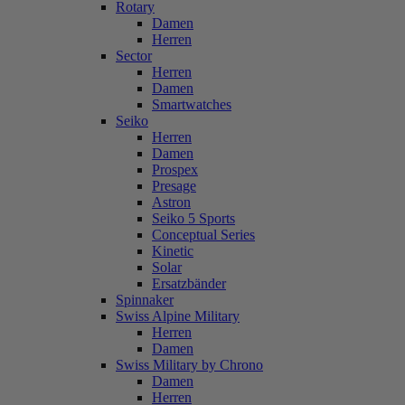
Rotary
Damen
Herren
Sector
Herren
Damen
Smartwatches
Seiko
Herren
Damen
Prospex
Presage
Astron
Seiko 5 Sports
Conceptual Series
Kinetic
Solar
Ersatzbänder
Spinnaker
Swiss Alpine Military
Herren
Damen
Swiss Military by Chrono
Damen
Herren