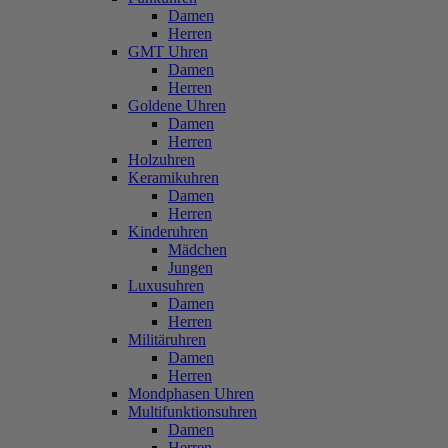
Damen
Herren
GMT Uhren
Damen
Herren
Goldene Uhren
Damen
Herren
Holzuhren
Keramikuhren
Damen
Herren
Kinderuhren
Mädchen
Jungen
Luxusuhren
Damen
Herren
Militäruhren
Damen
Herren
Mondphasen Uhren
Multifunktionsuhren
Damen
Herren