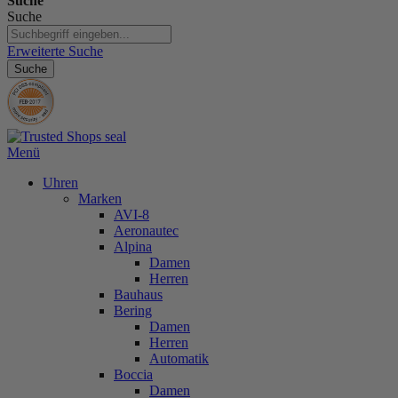
Suche
Suche
Erweiterte Suche
Suche
Menü
Uhren
Marken
AVI-8
Aeronautec
Alpina
Damen
Herren
Bauhaus
Bering
Damen
Herren
Automatik
Boccia
Damen