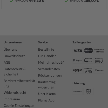
449,10 €
186,00 €
499,00 €
649,00 €
Spezifikationen:
Name
Zeppelin 9637-5 Méditerranée 36mm 5ATM
Hersteller Modellserie
Méditerranée Mondphase 36mm 5ATM
EAN Code
4041338963755
Marke
ZEPPELIN
Artikelnummer
mid-41141
Geschlecht
Damen
Unternehmen
Service
Zahlungsarten
Hersteller Artikel-Nr.
96375
Über uns
Bestellhilfe
Style
Fliegeruhr, Feminin
Umweltschutz
Für Händler
Artikel-Gewicht
0.04
AGB
Mein timeshop24
Datenschutz &
Versandkosten
Anzeige
Analog
Sicherheit
Rücksendungen
Antrieb
Batterie (Quarz)
Barrierefreiheitserklär
Kaufvertrag
Lieferung
Uhrwerk
706.1, Ronda, Swiss Made, 1 Jewel
ung
widerrufen
Bezeichnung
Widerrufsrecht
Über Klarna
Funktionen
Datum, Minute, Mondphase, Sekunde,
Impressum
Stunde, Wochentag
Klarna App
Cookie Einstellungen