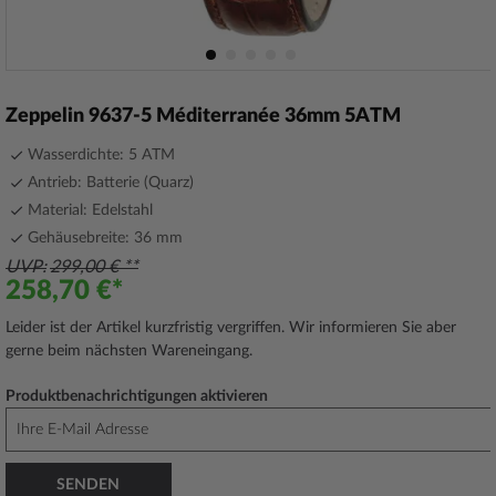
Zum
Anfang
Zeppelin 9637-5 Méditerranée 36mm 5ATM
der
Bildergalerie
Wasserdichte: 5 ATM
springen
Antrieb: Batterie (Quarz)
Material: Edelstahl
Gehäusebreite: 36 mm
UVP
299,00 €
258,70 €
Leider ist der Artikel kurzfristig vergriffen. Wir informieren Sie aber
gerne beim nächsten Wareneingang.
Produktbenachrichtigungen aktivieren
SENDEN