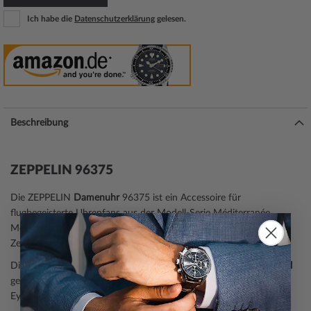
Ich habe die
Datenschutzerklärung
gelesen.
Beschreibung
ZEPPELIN 96375
Die ZEPPELIN
Damenuhr
96375 ist ein Accessoire für
flugbegeisterte Uhrenfans aus der Modell-Serie Méditerranée
Mondphase 36mm 5ATM. Eine perfekte Wahl, wenn Sie einen
Zeitmesser mit einem Flieger- und Piloten Look suchen.
Die Armbanduhr verfügt über ein silbernes
Gehäuse
, aus
Edelstahl
gefertigt, das durch die
poliert
e Oberfläche wie ein echter
Eyecatcher wirkt.