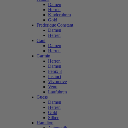
Damen
Herren
Kinderuhren
Gold
Frederique Constant
Damen
Herren
Gant
Damen
Herren
Garmin
Herren
Damen
Fenix 8
Instinct
Vivomove
Venu
Laufuhren
Guess
Damen
Herren
Gold
Silber
Hamilton
Automatik