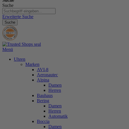
Suche
Suche
Erweiterte Suche
Suche
Menü
Uhren
Marken
AVI-8
Aeronautec
Alpina
Damen
Herren
Bauhaus
Bering
Damen
Herren
Automatik
Boccia
Damen