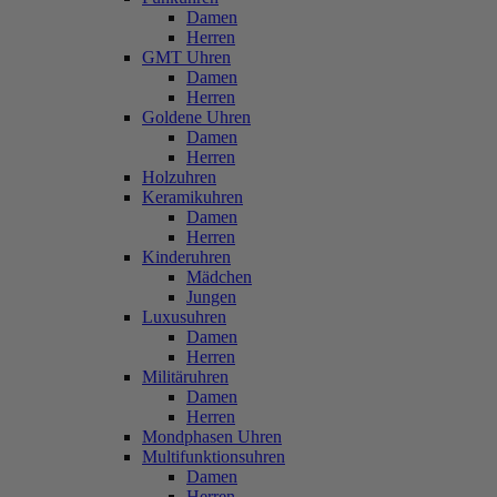
Damen
Herren
GMT Uhren
Damen
Herren
Goldene Uhren
Damen
Herren
Holzuhren
Keramikuhren
Damen
Herren
Kinderuhren
Mädchen
Jungen
Luxusuhren
Damen
Herren
Militäruhren
Damen
Herren
Mondphasen Uhren
Multifunktionsuhren
Damen
Herren