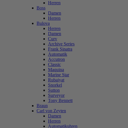
Herren
Boss
Damen
Herren
Bulova
Herren
Damen
Curv
Archive Series
Frank Sinatra
Automatik
Accutron
Classic
Maquina
Marine Star
Rubaiyat
Snorkel
Sutton
Surveyor
Tony Bennett
Braun
Carl von Zeyten
Damen
Herren
Automatikuhren