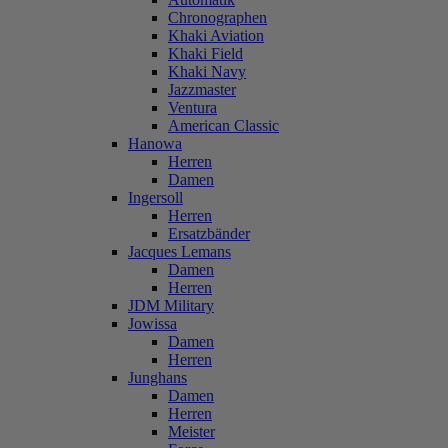
Chronographen
Khaki Aviation
Khaki Field
Khaki Navy
Jazzmaster
Ventura
American Classic
Hanowa
Herren
Damen
Ingersoll
Herren
Ersatzbänder
Jacques Lemans
Damen
Herren
JDM Military
Jowissa
Damen
Herren
Junghans
Damen
Herren
Meister