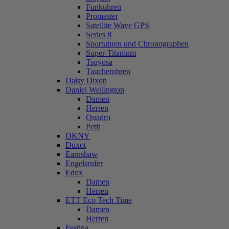
Funkuhren
Promaster
Satellite Wave GPS
Series 8
Sportuhren und Chronographen
Super-Titanium
Tsuyosa
Taucheruhren
Daisy Dixon
Daniel Wellington
Damen
Herren
Quadro
Petit
DKNY
Duxot
Earnshaw
Engelsrufer
Edox
Damen
Herren
ETT Eco Tech Time
Damen
Herren
Festina