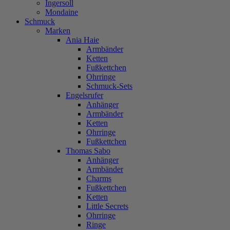
Ingersoll
Mondaine
Schmuck
Marken
Ania Haie
Armbänder
Ketten
Fußkettchen
Ohrringe
Schmuck-Sets
Engelsrufer
Anhänger
Armbänder
Ketten
Ohrringe
Fußkettchen
Thomas Sabo
Anhänger
Armbänder
Charms
Fußkettchen
Ketten
Little Secrets
Ohrringe
Ringe