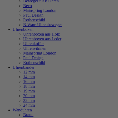
Beweger für 8 Uhren
Beco
Mainspring London
Paul Design
Rothenschild
B-Ware Uhrenbeweger
Uhrenboxen
Uhrenboxen aus Holz
Uhrenboxen aus Leder
Uhrenkoffer
Uhrenvitrinen
Mainspring London
Paul Design
Rothenschild
Uhrenbänder
12 mm
14 mm
16 mm
18 mm
19 mm
20 mm
22 mm
24 mm
Wanduhren
Braun