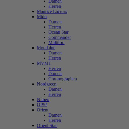
Damen
Herren
Maurice Lacroix
Mido
Damen
Herren
Ocean Star
Commander
Multifort
Mondaine
Damen
Herren
MVMT
Herren
Damen
Chronographen
Nordgreen
Damen
Herren
Nubeo
OPS!
Orient
Damen
Herren
Orient Star