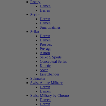
Rotary
Damen
Herren
Sector
Herren
Damen
Smartwatches
Seiko
Herren
Damen
Prospex
Presage
Astron
Seiko 5 Sports
Conceptual Series
Kinetic
Solar
Ersatzbänder
Spinnaker
Swiss Alpine Military
Herren
Damen
Swiss Military by Chrono
Damen
Herren