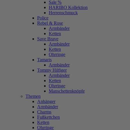
Sale %
HARIBO Kollektion
Herrenschmuck
Police
Rebel & Rose
Armbänder
Ketten
Save Brave
Armbänder
Ketten
Ohrringe
Tamaris
Armbänder
Tommy Hilfiger
Armbänder
Ketten
Ohrringe
Manschettenknöpfe
Themen
Anhänger
Armbänder
Charms
Fußkettchen
Ketten
Ohrringe