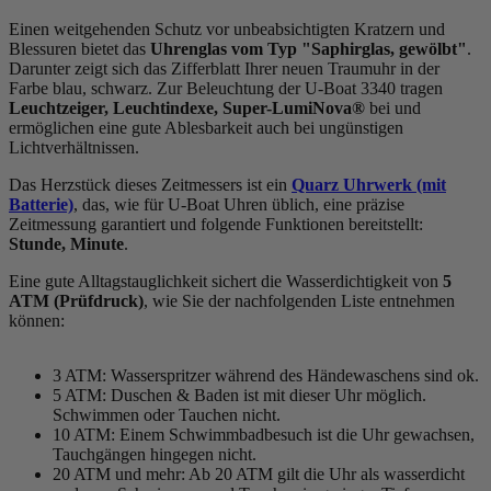
Einen weitgehenden Schutz vor unbeabsichtigten Kratzern und
Blessuren bietet das
Uhrenglas vom Typ "Saphirglas, gewölbt"
.
Darunter zeigt sich das Zifferblatt Ihrer neuen Traumuhr in der
Farbe
blau, schwarz
. Zur Beleuchtung der U-Boat 3340 tragen
Leuchtzeiger, Leuchtindexe, Super-LumiNova®
bei und
ermöglichen eine gute Ablesbarkeit auch bei ungünstigen
Lichtverhältnissen.
Das Herzstück dieses Zeitmessers ist ein
Quarz Uhrwerk (mit
Batterie)
, das, wie für U-Boat Uhren üblich, eine präzise
Zeitmessung garantiert und folgende Funktionen bereitstellt:
Stunde, Minute
.
Eine gute Alltagstauglichkeit sichert die Wasserdichtigkeit von
5
ATM (Prüfdruck)
, wie Sie der nachfolgenden Liste entnehmen
können:
3 ATM: Wasserspritzer während des Händewaschens sind ok.
5 ATM: Duschen & Baden ist mit dieser Uhr möglich.
Schwimmen oder Tauchen nicht.
10 ATM: Einem Schwimmbadbesuch ist die Uhr gewachsen,
Tauchgängen hingegen nicht.
20 ATM und mehr: Ab 20 ATM gilt die Uhr als wasserdicht