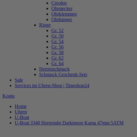
Creolen
Ohrstecker
Ohrklemmen
Ohrhänger
Ringe
Gr. 52
Gr. 50
Gr. 54
Gr. 56
Gr. 58
Gr. 62
Gr. 64
Herrenschmuck
Schmuck Geschenk-Sets
Sale
Services im Uhren-Shop | Timeshop24
Konto
Home
Uhren
U-Boat
U-Boat 3340 Herrenuhr Darkmoon Kama 47mm 5ATM