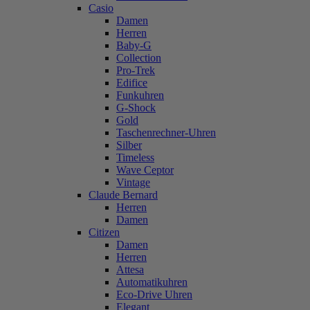
Casio
Damen
Herren
Baby-G
Collection
Pro-Trek
Edifice
Funkuhren
G-Shock
Gold
Taschenrechner-Uhren
Silber
Timeless
Wave Ceptor
Vintage
Claude Bernard
Herren
Damen
Citizen
Damen
Herren
Attesa
Automatikuhren
Eco-Drive Uhren
Elegant