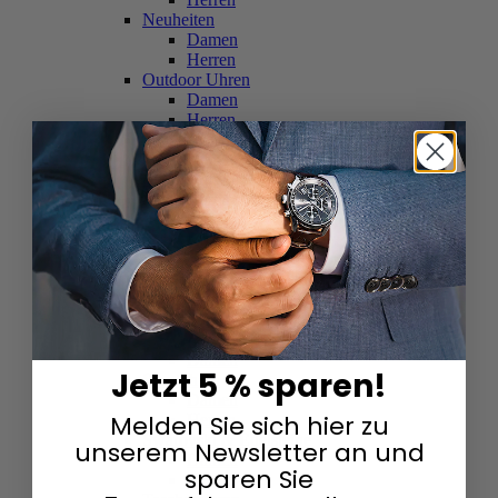
Neuheiten
Damen
Herren
Outdoor Uhren
Damen
Herren
Schweizer Uhren
Damen
Herren
Skelettuhren
Damen
Herren
Smartwatches
Damen
Herren
Solaruhren
Herren
Damen
Jetzt 5 % sparen!
Sportuhren
Damen
Melden Sie sich hier zu
Herren
Swarovski & Edelsteine
unserem Newsletter an und
Damen
sparen Sie
Herren