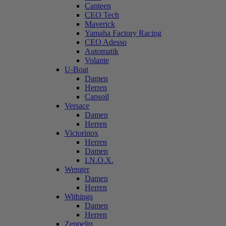
Canteen
CEO Tech
Maverick
Yamaha Factory Racing
CEO Adesso
Automatik
Volante
U-Boat
Damen
Herren
Capsoil
Versace
Damen
Herren
Victorinox
Herren
Damen
I.N.O.X.
Wenger
Damen
Herren
Withings
Damen
Herren
Zeppelin