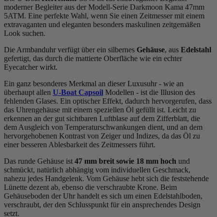
moderner Begleiter aus der Modell-Serie Darkmoon Kama 47mm
5ATM. Eine perfekte Wahl, wenn Sie einen Zeitmesser mit einem
extravaganten und eleganten besonders maskulinen zeitgemäßen
Look suchen.
Die Armbanduhr verfügt über ein silbernes
Gehäuse
, aus
Edelstahl
gefertigt, das durch die
mattiert
e Oberfläche wie ein echter
Eyecatcher wirkt.
Ein ganz besonderes Merkmal an dieser Luxusuhr - wie an
überhaupt allen
U-Boat Capsoil
Modellen - ist die Illusion des
fehlenden Glases. Ein optischer Effekt, dadurch hervorgerufen, dass
das Uhrengehäuse mit einem speziellen Öl gefüllt ist. Leicht zu
erkennen an der gut sichtbaren Luftblase auf dem Zifferblatt, die
dem Ausgleich von Temperaturschwankungen dient, und an dem
hervorgehobenen Kontrast von Zeiger und Indizes, da das Öl zu
einer besseren Ablesbarkeit des Zeitmessers führt.
Das
rund
e Gehäuse ist
47 mm breit
sowie 18 mm hoch
und
schmückt, natürlich abhängig vom individuellen Geschmack,
nahezu jedes Handgelenk. Vom Gehäuse hebt sich die
feststehend
e
Lünette dezent ab, ebenso die
verschraubt
e Krone. Beim
Gehäuseboden der Uhr handelt es sich um einen Edelstahlboden,
verschraubt, der den Schlusspunkt für ein ansprechendes Design
setzt.