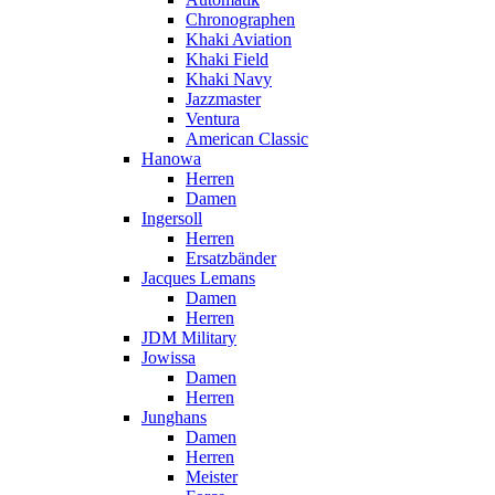
Chronographen
Khaki Aviation
Khaki Field
Khaki Navy
Jazzmaster
Ventura
American Classic
Hanowa
Herren
Damen
Ingersoll
Herren
Ersatzbänder
Jacques Lemans
Damen
Herren
JDM Military
Jowissa
Damen
Herren
Junghans
Damen
Herren
Meister