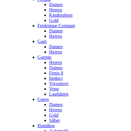
Damen
Herren
Kinderuhren
Gold
Frederique Constant
Damen
Herren
Gant
Damen
Herren
Garmin
Herren
Damen
Fenix 8
Instinct
Vivomove
Venu
Laufuhren
Guess
Damen
Herren
Gold
Silber
Hamilton
Automatik