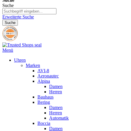
Suche
Suche
Erweiterte Suche
Suche
Menü
Uhren
Marken
AVI-8
Aeronautec
Alpina
Damen
Herren
Bauhaus
Bering
Damen
Herren
Automatik
Boccia
Damen