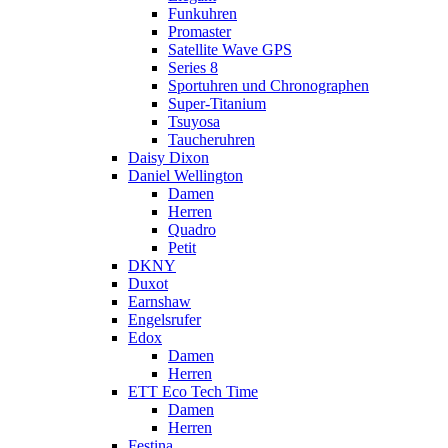
Funkuhren
Promaster
Satellite Wave GPS
Series 8
Sportuhren und Chronographen
Super-Titanium
Tsuyosa
Taucheruhren
Daisy Dixon
Daniel Wellington
Damen
Herren
Quadro
Petit
DKNY
Duxot
Earnshaw
Engelsrufer
Edox
Damen
Herren
ETT Eco Tech Time
Damen
Herren
Festina