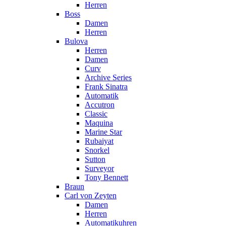
Herren
Boss
Damen
Herren
Bulova
Herren
Damen
Curv
Archive Series
Frank Sinatra
Automatik
Accutron
Classic
Maquina
Marine Star
Rubaiyat
Snorkel
Sutton
Surveyor
Tony Bennett
Braun
Carl von Zeyten
Damen
Herren
Automatikuhren