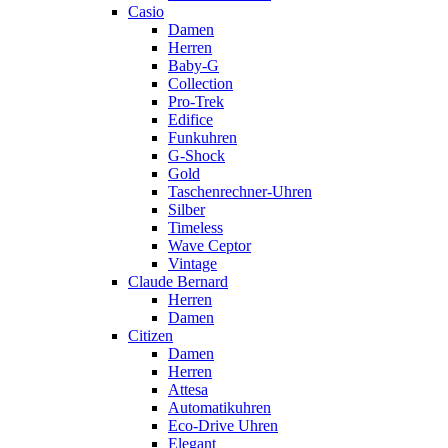
Casio
Damen
Herren
Baby-G
Collection
Pro-Trek
Edifice
Funkuhren
G-Shock
Gold
Taschenrechner-Uhren
Silber
Timeless
Wave Ceptor
Vintage
Claude Bernard
Herren
Damen
Citizen
Damen
Herren
Attesa
Automatikuhren
Eco-Drive Uhren
Elegant