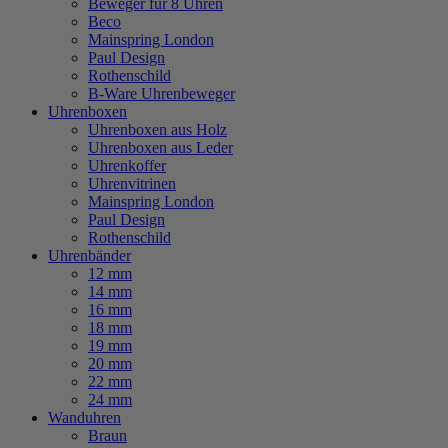
Beweger für 8 Uhren
Beco
Mainspring London
Paul Design
Rothenschild
B-Ware Uhrenbeweger
Uhrenboxen
Uhrenboxen aus Holz
Uhrenboxen aus Leder
Uhrenkoffer
Uhrenvitrinen
Mainspring London
Paul Design
Rothenschild
Uhrenbänder
12 mm
14 mm
16 mm
18 mm
19 mm
20 mm
22 mm
24 mm
Wanduhren
Braun