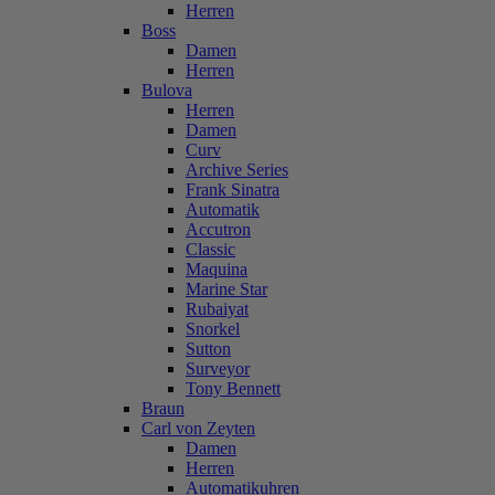
Herren
Boss
Damen
Herren
Bulova
Herren
Damen
Curv
Archive Series
Frank Sinatra
Automatik
Accutron
Classic
Maquina
Marine Star
Rubaiyat
Snorkel
Sutton
Surveyor
Tony Bennett
Braun
Carl von Zeyten
Damen
Herren
Automatikuhren