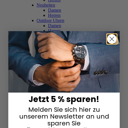
Neuheiten
Damen
Herren
Outdoor Uhren
Damen
Herren
Schweizer Uhren
Damen
Herren
Skelettuhren
Damen
Herren
Smartwatches
Damen
Herren
Solaruhren
Herren
Damen
Jetzt 5 % sparen!
Sportuhren
Damen
Melden Sie sich hier zu
Herren
Swarovski & Edelsteine
unserem Newsletter an und
Damen
sparen Sie
Herren