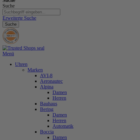
Suche
Suche
Erweiterte Suche
Suche
Menü
Uhren
Marken
AVI-8
Aeronautec
Alpina
Damen
Herren
Bauhaus
Bering
Damen
Herren
Automatik
Boccia
Damen