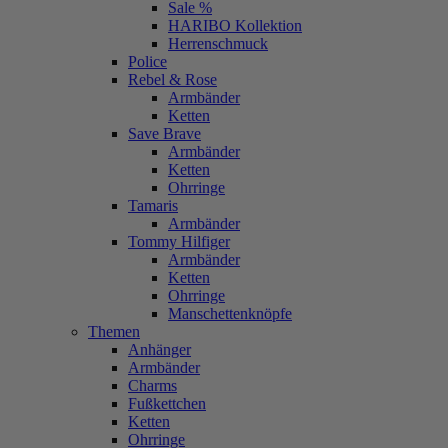
Sale %
HARIBO Kollektion
Herrenschmuck
Police
Rebel & Rose
Armbänder
Ketten
Save Brave
Armbänder
Ketten
Ohrringe
Tamaris
Armbänder
Tommy Hilfiger
Armbänder
Ketten
Ohrringe
Manschettenknöpfe
Themen
Anhänger
Armbänder
Charms
Fußkettchen
Ketten
Ohrringe