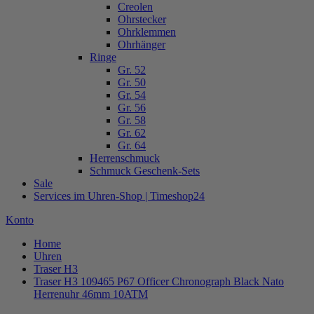
Creolen
Ohrstecker
Ohrklemmen
Ohrhänger
Ringe
Gr. 52
Gr. 50
Gr. 54
Gr. 56
Gr. 58
Gr. 62
Gr. 64
Herrenschmuck
Schmuck Geschenk-Sets
Sale
Services im Uhren-Shop | Timeshop24
Konto
Home
Uhren
Traser H3
Traser H3 109465 P67 Officer Chronograph Black Nato
Herrenuhr 46mm 10ATM