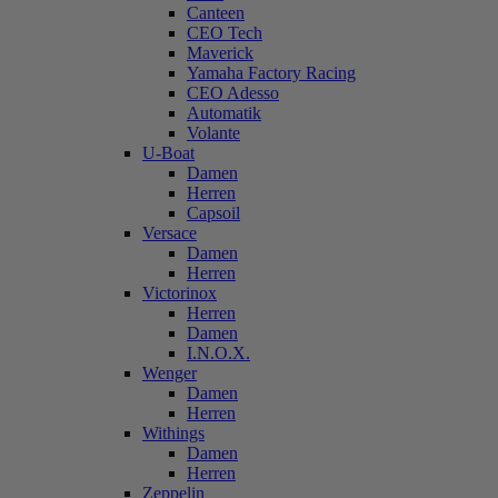
Canteen
CEO Tech
Maverick
Yamaha Factory Racing
CEO Adesso
Automatik
Volante
U-Boat
Damen
Herren
Capsoil
Versace
Damen
Herren
Victorinox
Herren
Damen
I.N.O.X.
Wenger
Damen
Herren
Withings
Damen
Herren
Zeppelin