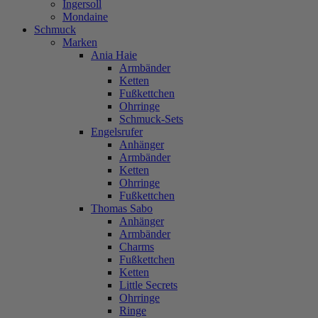
Ingersoll
Mondaine
Schmuck
Marken
Ania Haie
Armbänder
Ketten
Fußkettchen
Ohrringe
Schmuck-Sets
Engelsrufer
Anhänger
Armbänder
Ketten
Ohrringe
Fußkettchen
Thomas Sabo
Anhänger
Armbänder
Charms
Fußkettchen
Ketten
Little Secrets
Ohrringe
Ringe