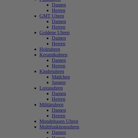
Damen
Herren
GMT Uhren
Damen
Herren
Goldene Uhren
Damen
Herren
Holzuhren
Keramikuhren
Damen
Herren
Kinderuhren
Mädchen
Jungen
Luxusuhren
Damen
Herren
Militäruhren
Damen
Herren
Mondphasen Uhren
Multifunktionsuhren
Damen
Herren