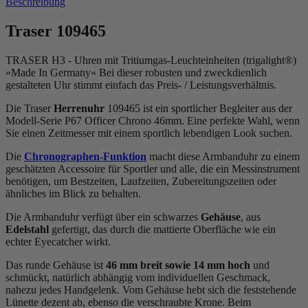
Beschreibung
Traser 109465
TRASER H3 -
Uhren mit Tritiumgas-Leuchteinheiten (trigalight®)
»Made In Germany« Bei dieser robusten und zweckdienlich
gestalteten Uhr stimmt einfach das Preis- / Leistungsverhältnis.
Die Traser
Herrenuhr
109465 ist ein sportlicher Begleiter aus der
Modell-Serie P67 Officer Chrono 46mm. Eine perfekte Wahl, wenn
Sie einen Zeitmesser mit einem sportlich lebendigen Look suchen.
Die
Chronographen-Funktion
macht diese Armbanduhr zu einem
geschätzten Accessoire für Sportler und alle, die ein Messinstrument
benötigen, um Bestzeiten, Laufzeiten, Zubereitungszeiten oder
ähnliches im Blick zu behalten.
Die Armbanduhr verfügt über ein schwarzes
Gehäuse
, aus
Edelstahl
gefertigt, das durch die
mattiert
e Oberfläche wie ein
echter Eyecatcher wirkt.
Das
rund
e Gehäuse ist
46 mm breit
sowie 14 mm hoch
und
schmückt, natürlich abhängig vom individuellen Geschmack,
nahezu jedes Handgelenk. Vom Gehäuse hebt sich die
feststehend
e
Lünette dezent ab, ebenso die
verschraubt
e Krone. Beim