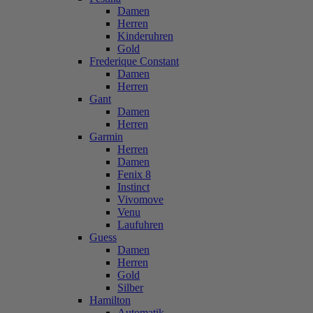
Damen
Herren
Kinderuhren
Gold
Frederique Constant
Damen
Herren
Gant
Damen
Herren
Garmin
Herren
Damen
Fenix 8
Instinct
Vivomove
Venu
Laufuhren
Guess
Damen
Herren
Gold
Silber
Hamilton
Automatik