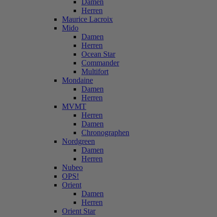
Damen
Herren
Maurice Lacroix
Mido
Damen
Herren
Ocean Star
Commander
Multifort
Mondaine
Damen
Herren
MVMT
Herren
Damen
Chronographen
Nordgreen
Damen
Herren
Nubeo
OPS!
Orient
Damen
Herren
Orient Star