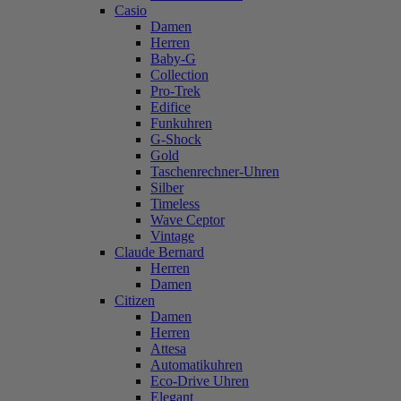
Casio
Damen
Herren
Baby-G
Collection
Pro-Trek
Edifice
Funkuhren
G-Shock
Gold
Taschenrechner-Uhren
Silber
Timeless
Wave Ceptor
Vintage
Claude Bernard
Herren
Damen
Citizen
Damen
Herren
Attesa
Automatikuhren
Eco-Drive Uhren
Elegant