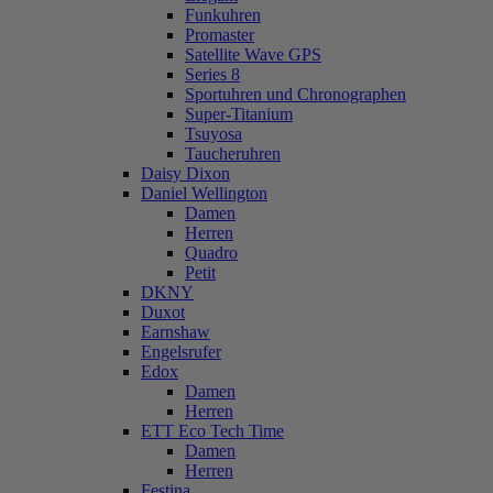
Funkuhren
Promaster
Satellite Wave GPS
Series 8
Sportuhren und Chronographen
Super-Titanium
Tsuyosa
Taucheruhren
Daisy Dixon
Daniel Wellington
Damen
Herren
Quadro
Petit
DKNY
Duxot
Earnshaw
Engelsrufer
Edox
Damen
Herren
ETT Eco Tech Time
Damen
Herren
Festina