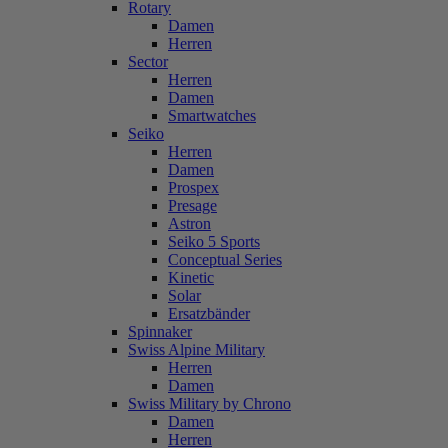
Rotary
Damen
Herren
Sector
Herren
Damen
Smartwatches
Seiko
Herren
Damen
Prospex
Presage
Astron
Seiko 5 Sports
Conceptual Series
Kinetic
Solar
Ersatzbänder
Spinnaker
Swiss Alpine Military
Herren
Damen
Swiss Military by Chrono
Damen
Herren