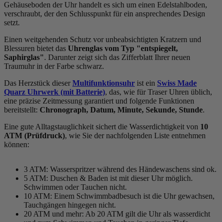
Gehäuseboden der Uhr handelt es sich um einen Edelstahlboden,
verschraubt, der den Schlusspunkt für ein ansprechendes Design
setzt.
Einen weitgehenden Schutz vor unbeabsichtigten Kratzern und
Blessuren bietet das
Uhrenglas vom Typ "entspiegelt,
Saphirglas"
. Darunter zeigt sich das Zifferblatt Ihrer neuen
Traumuhr in der Farbe
schwarz
.
Das Herzstück dieser
Multifunktionsuhr
ist ein
Swiss Made
Quarz Uhrwerk (mit Batterie)
, das, wie für Traser Uhren üblich,
eine präzise Zeitmessung garantiert und folgende Funktionen
bereitstellt:
Chronograph, Datum, Minute, Sekunde, Stunde
.
Eine gute Alltagstauglichkeit sichert die Wasserdichtigkeit von
10
ATM (Prüfdruck)
, wie Sie der nachfolgenden Liste entnehmen
können:
3 ATM: Wasserspritzer während des Händewaschens sind ok.
5 ATM: Duschen & Baden ist mit dieser Uhr möglich.
Schwimmen oder Tauchen nicht.
10 ATM: Einem Schwimmbadbesuch ist die Uhr gewachsen,
Tauchgängen hingegen nicht.
20 ATM und mehr: Ab 20 ATM gilt die Uhr als wasserdicht