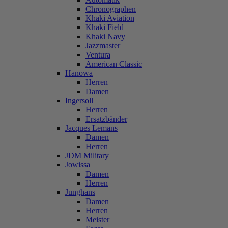
Chronographen
Khaki Aviation
Khaki Field
Khaki Navy
Jazzmaster
Ventura
American Classic
Hanowa
Herren
Damen
Ingersoll
Herren
Ersatzbänder
Jacques Lemans
Damen
Herren
JDM Military
Jowissa
Damen
Herren
Junghans
Damen
Herren
Meister