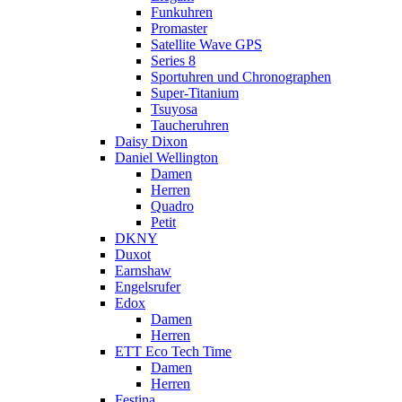
Funkuhren
Promaster
Satellite Wave GPS
Series 8
Sportuhren und Chronographen
Super-Titanium
Tsuyosa
Taucheruhren
Daisy Dixon
Daniel Wellington
Damen
Herren
Quadro
Petit
DKNY
Duxot
Earnshaw
Engelsrufer
Edox
Damen
Herren
ETT Eco Tech Time
Damen
Herren
Festina