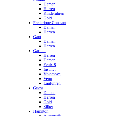
Damen
Herren
Kinderuhren
Gold
Frederique Constant
Damen
Herren
Gant
Damen
Herren
Garmin
Herren
Damen
Fenix 8
Instinct
Vivomove
Venu
Laufuhren
Guess
Damen
Herren
Gold
Silber
Hamilton
Automatik