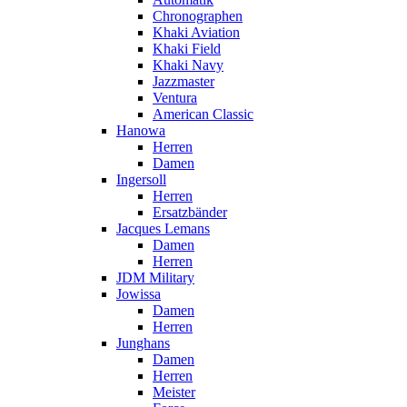
Chronographen
Khaki Aviation
Khaki Field
Khaki Navy
Jazzmaster
Ventura
American Classic
Hanowa
Herren
Damen
Ingersoll
Herren
Ersatzbänder
Jacques Lemans
Damen
Herren
JDM Military
Jowissa
Damen
Herren
Junghans
Damen
Herren
Meister