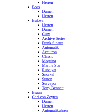
Herren
Boss
Damen
Herren
Bulova
Herren
Damen
Curv
Archive Series
Frank Sinatra
Automatik
Accutron
Classic
Maquina
Marine Star
Rubaiyat
Snorkel
Sutton
Surveyor
Tony Bennett
Braun
Carl von Zeyten
Damen
Herren
Automatikuhren