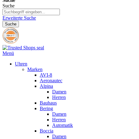
Suche
Suche
Erweiterte Suche
Suche
Menü
Uhren
Marken
AVI-8
Aeronautec
Alpina
Damen
Herren
Bauhaus
Bering
Damen
Herren
Automatik
Boccia
Damen