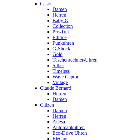
Casio
Damen
Herren
Baby-G
Collection
Pro-Trek
Edifice
Funkuhren
G-Shock
Gold
Taschenrechner-Uhren
Silber
Timeless
Wave Ceptor
Vintage
Claude Bernard
Herren
Damen
Citizen
Damen
Herren
Attesa
Automatikuhren
Eco-Drive Uhren
Elegant