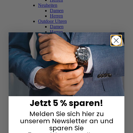
Neuheiten
Damen
Herren
Outdoor Uhren
Damen
Herren
Schweizer Uhren
Damen
Herren
Skelettuhren
Damen
Herren
Smartwatches
Damen
Herren
Solaruhren
Herren
Damen
Jetzt 5 % sparen!
Sportuhren
Damen
Melden Sie sich hier zu
Herren
Swarovski & Edelsteine
unserem Newsletter an und
Damen
sparen Sie
Herren