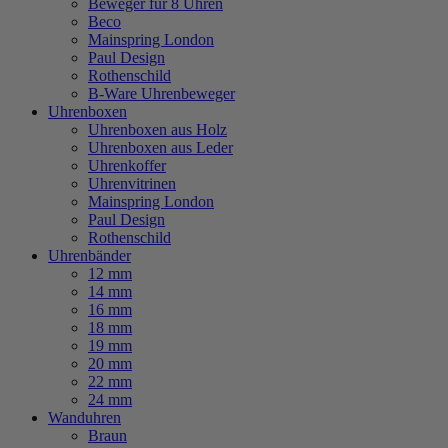
Beweger für 8 Uhren
Beco
Mainspring London
Paul Design
Rothenschild
B-Ware Uhrenbeweger
Uhrenboxen
Uhrenboxen aus Holz
Uhrenboxen aus Leder
Uhrenkoffer
Uhrenvitrinen
Mainspring London
Paul Design
Rothenschild
Uhrenbänder
12 mm
14 mm
16 mm
18 mm
19 mm
20 mm
22 mm
24 mm
Wanduhren
Braun