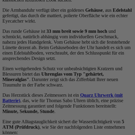
Die Armbanduhr verfügt über ein goldenes
Gehäuse
, aus
Edelstahl
gefertigt, das durch die
mattiert, poliert
e Oberfläche wie ein echter
Eyecatcher wirkt.
Das
rund
e Gehäuse ist
33 mm breit
sowie 9 mm hoch
und
schmückt, natürlich abhängig vom individuellen Geschmack,
nahezu jedes Handgelenk. Vom Gehäuse hebt sich die
feststehend
e
Lünette dezent ab. Beim Gehäuseboden der Uhr handelt es sich um
einen Edelstahlboden, verschraubt, der den Schlusspunkt für ein
ansprechendes Design setzt.
Einen weitgehenden Schutz vor unbeabsichtigten Kratzern und
Blessuren bietet das
Uhrenglas vom Typ "gehärtet,
Mineralglas"
. Darunter zeigt sich das Zifferblatt Ihrer neuen
Traumuhr in der Farbe
schwarz
.
Das Herzstück dieses Zeitmessers ist ein
Quarz Uhrwerk (mit
Batterie)
, das, wie für Thomas Sabo Uhren üblich, eine präzise
Zeitmessung garantiert und folgende Funktionen bereitstellt:
Minute, Sekunde, Stunde
.
Eine gute Alltagstauglichkeit sichert die Wasserdichtigkeit von
5
ATM (Prüfdruck)
, wie Sie der nachfolgenden Liste entnehmen
können: