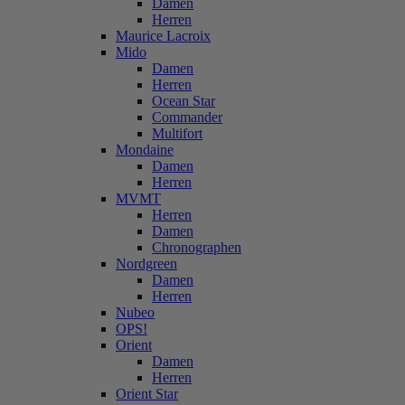
Damen
Herren
Maurice Lacroix
Mido
Damen
Herren
Ocean Star
Commander
Multifort
Mondaine
Damen
Herren
MVMT
Herren
Damen
Chronographen
Nordgreen
Damen
Herren
Nubeo
OPS!
Orient
Damen
Herren
Orient Star