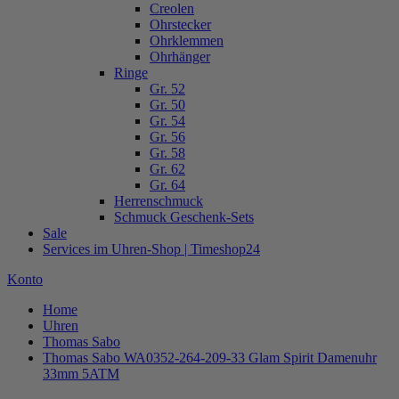
Creolen
Ohrstecker
Ohrklemmen
Ohrhänger
Ringe
Gr. 52
Gr. 50
Gr. 54
Gr. 56
Gr. 58
Gr. 62
Gr. 64
Herrenschmuck
Schmuck Geschenk-Sets
Sale
Services im Uhren-Shop | Timeshop24
Konto
Home
Uhren
Thomas Sabo
Thomas Sabo WA0352-264-209-33 Glam Spirit Damenuhr
33mm 5ATM