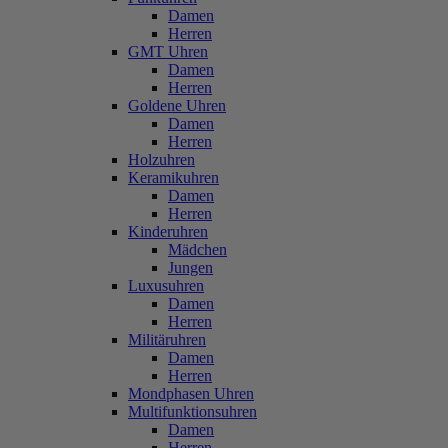
Damen
Herren
GMT Uhren
Damen
Herren
Goldene Uhren
Damen
Herren
Holzuhren
Keramikuhren
Damen
Herren
Kinderuhren
Mädchen
Jungen
Luxusuhren
Damen
Herren
Militäruhren
Damen
Herren
Mondphasen Uhren
Multifunktionsuhren
Damen
Herren