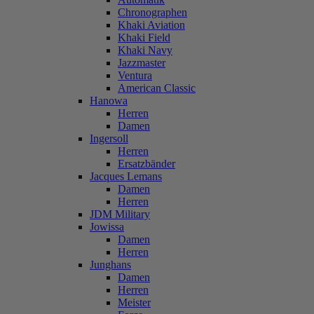
Chronographen
Khaki Aviation
Khaki Field
Khaki Navy
Jazzmaster
Ventura
American Classic
Hanowa
Herren
Damen
Ingersoll
Herren
Ersatzbänder
Jacques Lemans
Damen
Herren
JDM Military
Jowissa
Damen
Herren
Junghans
Damen
Herren
Meister