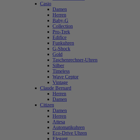
Casio
Damen
Herren
Baby-G
Collection
Pro-Trek
Edifice
Funkuhren
G-Shock
Gold
Taschenrechner-Uhren
Silber
Timeless
Wave Ceptor
Vintage
Claude Bernard
Herren
Damen
Citizen
Damen
Herren
Attesa
Automatikuhren
Eco-Drive Uhren
Elegant