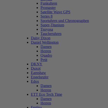
Funkuhren
Promaster
Satellite Wave GPS
Series 8
Sportuhren und Chronographen
Super-Titanium
Tsuyosa
Taucheruhren
Daisy Dixon
Daniel Wellington
Damen
Herren
Quadro
Petit
DKNY
Duxot
Earnshaw
Engelsrufer
Edox
Damen
Herren
ETT Eco Tech Time
Damen
Herren
Festina