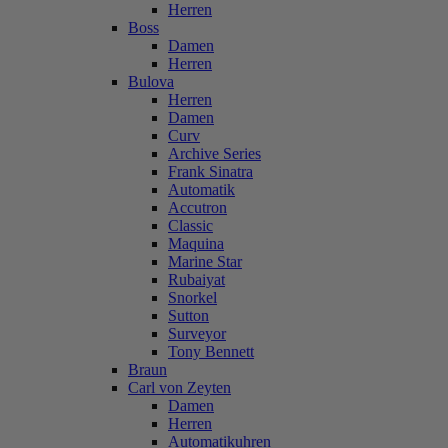
Herren
Boss
Damen
Herren
Bulova
Herren
Damen
Curv
Archive Series
Frank Sinatra
Automatik
Accutron
Classic
Maquina
Marine Star
Rubaiyat
Snorkel
Sutton
Surveyor
Tony Bennett
Braun
Carl von Zeyten
Damen
Herren
Automatikuhren