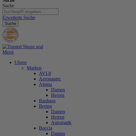
Suche
Suche
Erweiterte Suche
Suche
Menü
Uhren
Marken
AVI-8
Aeronautec
Alpina
Damen
Herren
Bauhaus
Bering
Damen
Herren
Automatik
Boccia
Damen