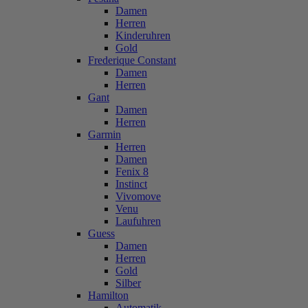
Damen
Herren
Kinderuhren
Gold
Frederique Constant
Damen
Herren
Gant
Damen
Herren
Garmin
Herren
Damen
Fenix 8
Instinct
Vivomove
Venu
Laufuhren
Guess
Damen
Herren
Gold
Silber
Hamilton
Automatik