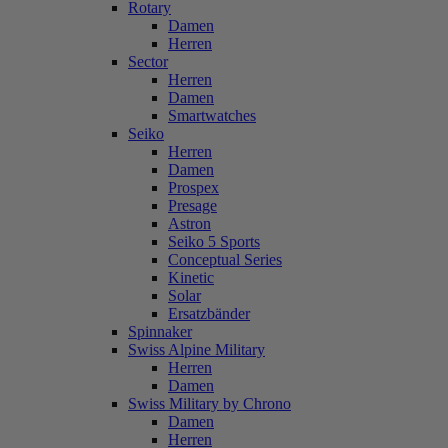
Rotary
Damen
Herren
Sector
Herren
Damen
Smartwatches
Seiko
Herren
Damen
Prospex
Presage
Astron
Seiko 5 Sports
Conceptual Series
Kinetic
Solar
Ersatzbänder
Spinnaker
Swiss Alpine Military
Herren
Damen
Swiss Military by Chrono
Damen
Herren