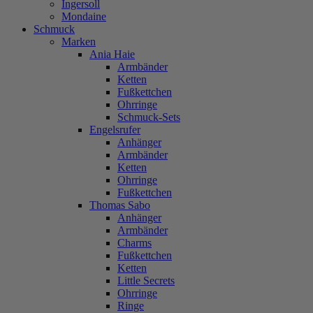
Ingersoll
Mondaine
Schmuck
Marken
Ania Haie
Armbänder
Ketten
Fußkettchen
Ohrringe
Schmuck-Sets
Engelsrufer
Anhänger
Armbänder
Ketten
Ohrringe
Fußkettchen
Thomas Sabo
Anhänger
Armbänder
Charms
Fußkettchen
Ketten
Little Secrets
Ohrringe
Ringe