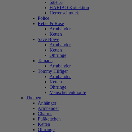
Sale %
HARIBO Kollektion
Herrenschmuck
Police
Rebel & Rose
Armbänder
Ketten
Save Brave
Armbänder
Ketten
Ohrringe
Tamaris
Armbänder
Tommy Hilfiger
Armbänder
Ketten
Ohrringe
Manschettenknöpfe
Themen
Anhänger
Armbänder
Charms
Fußkettchen
Ketten
Ohrringe