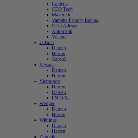
Canteen
CEO Tech
Maverick
Yamaha Factory Racing
CEO Adesso
Automatik
Volante
U-Boat
Damen
Herren
Capsoil
Versace
Damen
Herren
Victorinox
Herren
Damen
I.N.O.X.
Wenger
Damen
Herren
Withings
Damen
Herren
Zeppelin