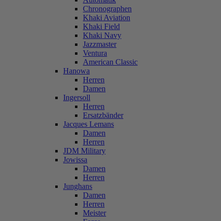
Chronographen
Khaki Aviation
Khaki Field
Khaki Navy
Jazzmaster
Ventura
American Classic
Hanowa
Herren
Damen
Ingersoll
Herren
Ersatzbänder
Jacques Lemans
Damen
Herren
JDM Military
Jowissa
Damen
Herren
Junghans
Damen
Herren
Meister