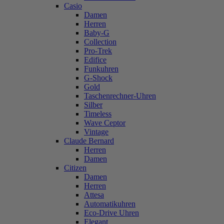
Casio
Damen
Herren
Baby-G
Collection
Pro-Trek
Edifice
Funkuhren
G-Shock
Gold
Taschenrechner-Uhren
Silber
Timeless
Wave Ceptor
Vintage
Claude Bernard
Herren
Damen
Citizen
Damen
Herren
Attesa
Automatikuhren
Eco-Drive Uhren
Elegant