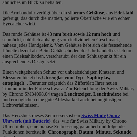
ähnliches im Blick zu behalten.
Die Armbanduhr verfügt über ein silbernes
Gehäuse
, aus
Edelstahl
gefertigt, das durch die
mattiert, poliert
e Oberfläche wie ein echter
Eyecatcher wirkt.
Das
rund
e Gehäuse ist
43 mm breit
sowie 12 mm hoch
und
schmückt, natürlich abhängig vom individuellen Geschmack,
nahezu jedes Handgelenk. Vom Gehäuse hebt sich die
feststehend
e
Lünette dezent ab. Beim Gehäuseboden der Uhr handelt es sich um
einen Edelstahlboden, verschraubt, der den Schlusspunkt für ein
ansprechendes Design setzt.
Einen weitgehenden Schutz vor unbeabsichtigten Kratzern und
Blessuren bietet das
Uhrenglas vom Typ "Saphirglas,
entspiegelt"
. Darunter zeigt sich das Zifferblatt Ihrer neuen
Traumuhr in der Farbe
schwarz
. Zur Beleuchtung der Swiss Military
by Chrono SM34098.04 tragen
Leuchtzeiger, Leuchtindexe
bei
und ermöglichen eine gute Ablesbarkeit auch bei ungünstigen
Lichtverhältnissen.
Das Herzstück dieses Zeitmessers ist ein
Swiss Made
Quarz
Uhrwerk (mit Batterie)
, das, wie für Swiss Military by Chrono
Uhren üblich, eine präzise Zeitmessung garantiert und folgende
Funktionen bereitstellt:
Chronograph, Datum, Minute, Sekunde,