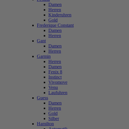
Damen
Herren
Kinderuhren
Gold
Frederique Constant
Damen
Herren
Gant
Damen
Herren
Garmin
Herren
Damen
Fenix 8
Instinct
Vivomove
Venu
Laufuhren
Guess
Damen
Herren
Gold
Silber
Hamilton
Automatik