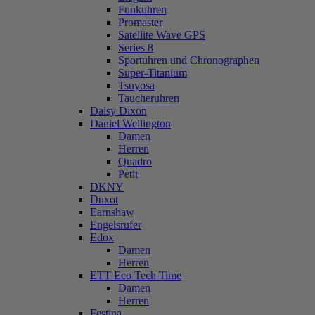
Funkuhren
Promaster
Satellite Wave GPS
Series 8
Sportuhren und Chronographen
Super-Titanium
Tsuyosa
Taucheruhren
Daisy Dixon
Daniel Wellington
Damen
Herren
Quadro
Petit
DKNY
Duxot
Earnshaw
Engelsrufer
Edox
Damen
Herren
ETT Eco Tech Time
Damen
Herren
Festina