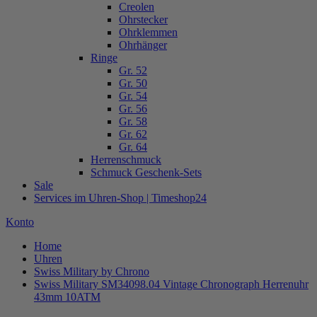
Creolen
Ohrstecker
Ohrklemmen
Ohrhänger
Ringe
Gr. 52
Gr. 50
Gr. 54
Gr. 56
Gr. 58
Gr. 62
Gr. 64
Herrenschmuck
Schmuck Geschenk-Sets
Sale
Services im Uhren-Shop | Timeshop24
Konto
Home
Uhren
Swiss Military by Chrono
Swiss Military SM34098.04 Vintage Chronograph Herrenuhr
43mm 10ATM