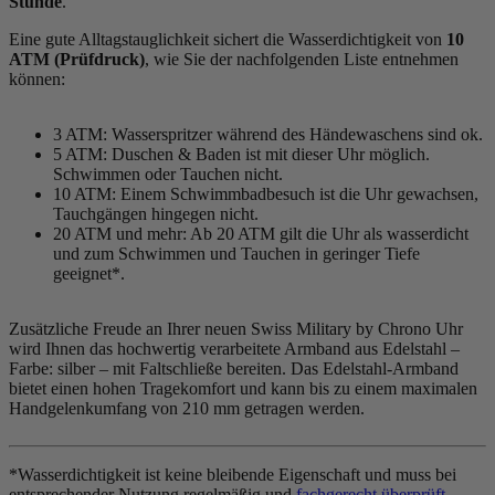
Stunde
.
Eine gute Alltagstauglichkeit sichert die Wasserdichtigkeit von
10
ATM (Prüfdruck)
, wie Sie der nachfolgenden Liste entnehmen
können:
3 ATM: Wasserspritzer während des Händewaschens sind ok.
5 ATM: Duschen & Baden ist mit dieser Uhr möglich.
Schwimmen oder Tauchen nicht.
10 ATM: Einem Schwimmbadbesuch ist die Uhr gewachsen,
Tauchgängen hingegen nicht.
20 ATM und mehr: Ab 20 ATM gilt die Uhr als wasserdicht
und zum Schwimmen und Tauchen in geringer Tiefe
geeignet*.
Zusätzliche Freude an Ihrer neuen Swiss Military by Chrono Uhr
wird Ihnen das hochwertig verarbeitete Armband aus Edelstahl –
Farbe:
silber
– mit Faltschließe bereiten. Das Edelstahl-Armband
bietet einen hohen Tragekomfort und kann bis zu einem maximalen
Handgelenkumfang von 210 mm getragen werden.
*Wasserdichtigkeit ist keine bleibende Eigenschaft und muss bei
entsprechender Nutzung regelmäßig und
fachgerecht überprüft