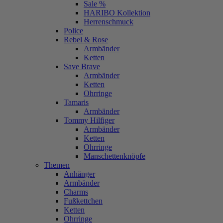
Sale %
HARIBO Kollektion
Herrenschmuck
Police
Rebel & Rose
Armbänder
Ketten
Save Brave
Armbänder
Ketten
Ohrringe
Tamaris
Armbänder
Tommy Hilfiger
Armbänder
Ketten
Ohrringe
Manschettenknöpfe
Themen
Anhänger
Armbänder
Charms
Fußkettchen
Ketten
Ohrringe