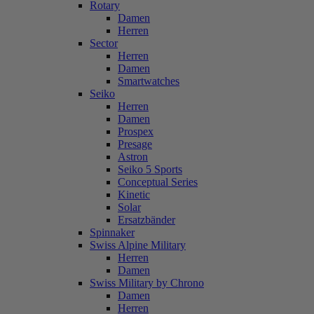
Rotary
Damen
Herren
Sector
Herren
Damen
Smartwatches
Seiko
Herren
Damen
Prospex
Presage
Astron
Seiko 5 Sports
Conceptual Series
Kinetic
Solar
Ersatzbänder
Spinnaker
Swiss Alpine Military
Herren
Damen
Swiss Military by Chrono
Damen
Herren