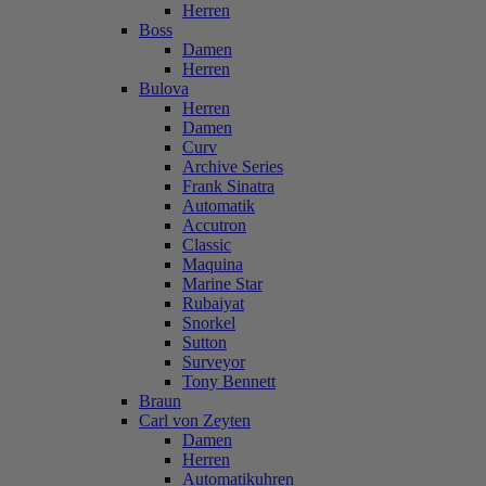
Herren
Boss
Damen
Herren
Bulova
Herren
Damen
Curv
Archive Series
Frank Sinatra
Automatik
Accutron
Classic
Maquina
Marine Star
Rubaiyat
Snorkel
Sutton
Surveyor
Tony Bennett
Braun
Carl von Zeyten
Damen
Herren
Automatikuhren