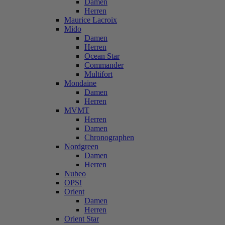
Damen
Herren
Maurice Lacroix
Mido
Damen
Herren
Ocean Star
Commander
Multifort
Mondaine
Damen
Herren
MVMT
Herren
Damen
Chronographen
Nordgreen
Damen
Herren
Nubeo
OPS!
Orient
Damen
Herren
Orient Star