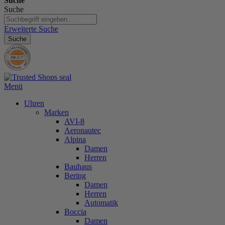
Suche
Suche
Erweiterte Suche
Suche
Menü
Uhren
Marken
AVI-8
Aeronautec
Alpina
Damen
Herren
Bauhaus
Bering
Damen
Herren
Automatik
Boccia
Damen