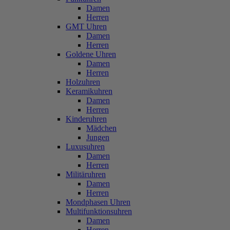
Damen
Herren
GMT Uhren
Damen
Herren
Goldene Uhren
Damen
Herren
Holzuhren
Keramikuhren
Damen
Herren
Kinderuhren
Mädchen
Jungen
Luxusuhren
Damen
Herren
Militäruhren
Damen
Herren
Mondphasen Uhren
Multifunktionsuhren
Damen
Herren