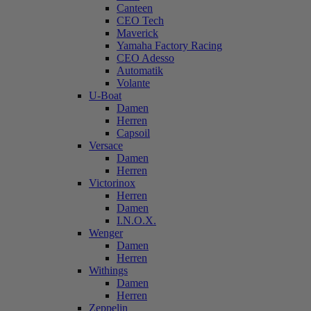
Canteen
CEO Tech
Maverick
Yamaha Factory Racing
CEO Adesso
Automatik
Volante
U-Boat
Damen
Herren
Capsoil
Versace
Damen
Herren
Victorinox
Herren
Damen
I.N.O.X.
Wenger
Damen
Herren
Withings
Damen
Herren
Zeppelin