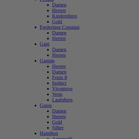
Damen
Herren
Kinderuhren
Gold
Frederique Constant
Damen
Herren
Gant
Damen
Herren
Garmin
Herren
Damen
Fenix 8
Instinct
Vivomove
Venu
Laufuhren
Guess
Damen
Herren
Gold
Silber
Hamilton
Automatik