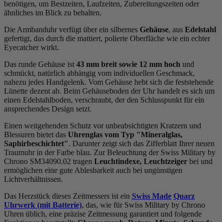
benötigen, um Bestzeiten, Laufzeiten, Zubereitungszeiten oder
ähnliches im Blick zu behalten.
Die Armbanduhr verfügt über ein silbernes
Gehäuse
, aus
Edelstahl
gefertigt, das durch die
mattiert, poliert
e Oberfläche wie ein echter
Eyecatcher wirkt.
Das
rund
e Gehäuse ist
43 mm breit
sowie 12 mm hoch
und
schmückt, natürlich abhängig vom individuellen Geschmack,
nahezu jedes Handgelenk. Vom Gehäuse hebt sich die
feststehend
e
Lünette dezent ab. Beim Gehäuseboden der Uhr handelt es sich um
einen Edelstahlboden, verschraubt, der den Schlusspunkt für ein
ansprechendes Design setzt.
Einen weitgehenden Schutz vor unbeabsichtigten Kratzern und
Blessuren bietet das
Uhrenglas vom Typ "Mineralglas,
Saphirbeschichtet"
. Darunter zeigt sich das Zifferblatt Ihrer neuen
Traumuhr in der Farbe
blau
. Zur Beleuchtung der Swiss Military by
Chrono SM34090.02 tragen
Leuchtindexe, Leuchtzeiger
bei und
ermöglichen eine gute Ablesbarkeit auch bei ungünstigen
Lichtverhältnissen.
Das Herzstück dieses Zeitmessers ist ein
Swiss Made
Quarz
Uhrwerk (mit Batterie)
, das, wie für Swiss Military by Chrono
Uhren üblich, eine präzise Zeitmessung garantiert und folgende