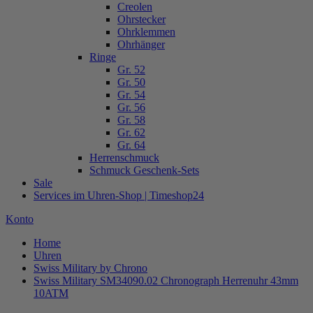
Creolen
Ohrstecker
Ohrklemmen
Ohrhänger
Ringe
Gr. 52
Gr. 50
Gr. 54
Gr. 56
Gr. 58
Gr. 62
Gr. 64
Herrenschmuck
Schmuck Geschenk-Sets
Sale
Services im Uhren-Shop | Timeshop24
Konto
Home
Uhren
Swiss Military by Chrono
Swiss Military SM34090.02 Chronograph Herrenuhr 43mm
10ATM