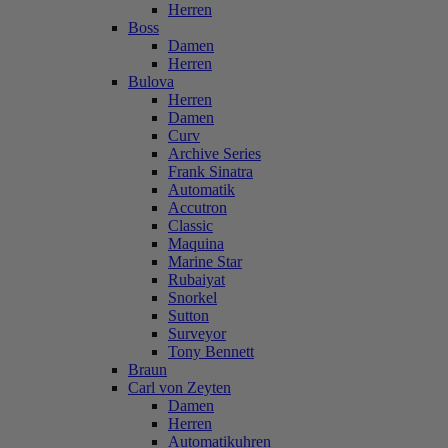
Herren
Boss
Damen
Herren
Bulova
Herren
Damen
Curv
Archive Series
Frank Sinatra
Automatik
Accutron
Classic
Maquina
Marine Star
Rubaiyat
Snorkel
Sutton
Surveyor
Tony Bennett
Braun
Carl von Zeyten
Damen
Herren
Automatikuhren