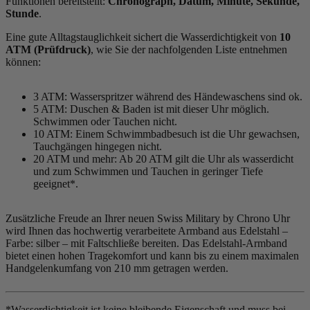
Funktionen bereitstellt:
Chronograph, Datum, Minute, Sekunde,
Stunde
.
Eine gute Alltagstauglichkeit sichert die Wasserdichtigkeit von
10
ATM (Prüfdruck)
, wie Sie der nachfolgenden Liste entnehmen
können:
3 ATM: Wasserspritzer während des Händewaschens sind ok.
5 ATM: Duschen & Baden ist mit dieser Uhr möglich.
Schwimmen oder Tauchen nicht.
10 ATM: Einem Schwimmbadbesuch ist die Uhr gewachsen,
Tauchgängen hingegen nicht.
20 ATM und mehr: Ab 20 ATM gilt die Uhr als wasserdicht
und zum Schwimmen und Tauchen in geringer Tiefe
geeignet*.
Zusätzliche Freude an Ihrer neuen Swiss Military by Chrono Uhr
wird Ihnen das hochwertig verarbeitete Armband aus Edelstahl –
Farbe:
silber
– mit Faltschließe bereiten. Das Edelstahl-Armband
bietet einen hohen Tragekomfort und kann bis zu einem maximalen
Handgelenkumfang von 210 mm getragen werden.
*Wasserdichtigkeit ist keine bleibende Eigenschaft und muss bei