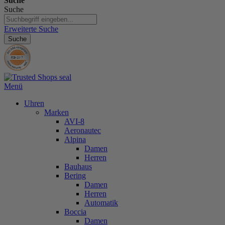
Suche
Suche
Erweiterte Suche
Suche
Menü
Uhren
Marken
AVI-8
Aeronautec
Alpina
Damen
Herren
Bauhaus
Bering
Damen
Herren
Automatik
Boccia
Damen