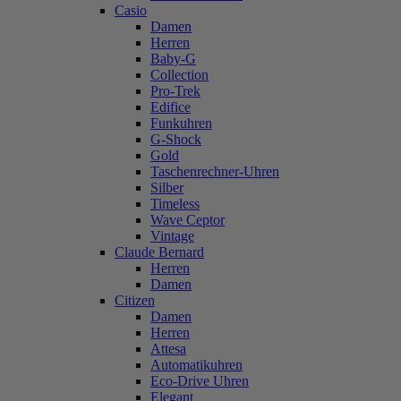
Casio
Damen
Herren
Baby-G
Collection
Pro-Trek
Edifice
Funkuhren
G-Shock
Gold
Taschenrechner-Uhren
Silber
Timeless
Wave Ceptor
Vintage
Claude Bernard
Herren
Damen
Citizen
Damen
Herren
Attesa
Automatikuhren
Eco-Drive Uhren
Elegant