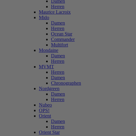
Damen
Herren
Maurice Lacroix
Mido
Damen
Herren
Ocean Star
Commander
Multifort
Mondaine
Damen
Herren
MVMT
Herren
Damen
Chronographen
Nordgreen
Damen
Herren
Nubeo
OPS!
Orient
Damen
Herren
Orient Star