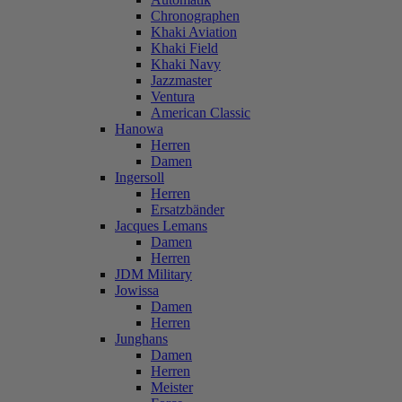
Chronographen
Khaki Aviation
Khaki Field
Khaki Navy
Jazzmaster
Ventura
American Classic
Hanowa
Herren
Damen
Ingersoll
Herren
Ersatzbänder
Jacques Lemans
Damen
Herren
JDM Military
Jowissa
Damen
Herren
Junghans
Damen
Herren
Meister