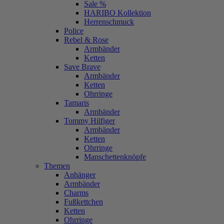
Sale %
HARIBO Kollektion
Herrenschmuck
Police
Rebel & Rose
Armbänder
Ketten
Save Brave
Armbänder
Ketten
Ohrringe
Tamaris
Armbänder
Tommy Hilfiger
Armbänder
Ketten
Ohrringe
Manschettenknöpfe
Themen
Anhänger
Armbänder
Charms
Fußkettchen
Ketten
Ohrringe