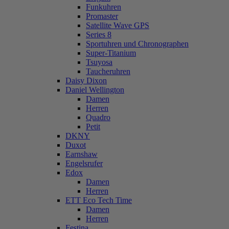
Funkuhren
Promaster
Satellite Wave GPS
Series 8
Sportuhren und Chronographen
Super-Titanium
Tsuyosa
Taucheruhren
Daisy Dixon
Daniel Wellington
Damen
Herren
Quadro
Petit
DKNY
Duxot
Earnshaw
Engelsrufer
Edox
Damen
Herren
ETT Eco Tech Time
Damen
Herren
Festina