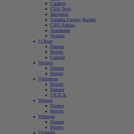
Canteen
CEO Tech
Maverick
Yamaha Factory Racing
CEO Adesso
Automatik
Volante
U-Boat
Damen
Herren
Capsoil
Versace
Damen
Herren
Victorinox
Herren
Damen
I.N.O.X.
Wenger
Damen
Herren
Withings
Damen
Herren
Zeppelin