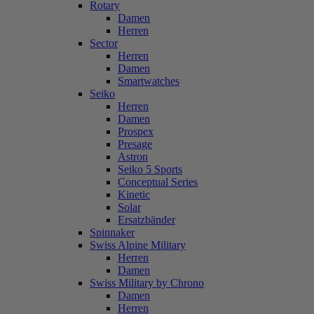
Rotary
Damen
Herren
Sector
Herren
Damen
Smartwatches
Seiko
Herren
Damen
Prospex
Presage
Astron
Seiko 5 Sports
Conceptual Series
Kinetic
Solar
Ersatzbänder
Spinnaker
Swiss Alpine Military
Herren
Damen
Swiss Military by Chrono
Damen
Herren