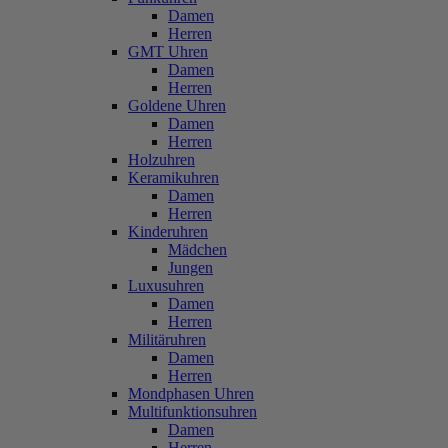
Damen
Herren
GMT Uhren
Damen
Herren
Goldene Uhren
Damen
Herren
Holzuhren
Keramikuhren
Damen
Herren
Kinderuhren
Mädchen
Jungen
Luxusuhren
Damen
Herren
Militäruhren
Damen
Herren
Mondphasen Uhren
Multifunktionsuhren
Damen
Herren