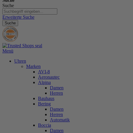
Suche
Suche
Erweiterte Suche
Suche
Menü
Uhren
Marken
AVI-8
Aeronautec
Alpina
Damen
Herren
Bauhaus
Bering
Damen
Herren
Automatik
Boccia
Damen