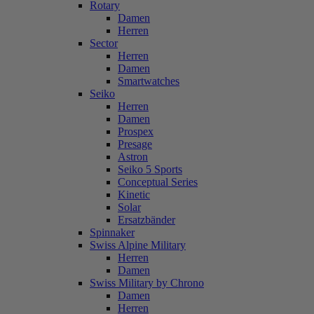
Rotary
Damen
Herren
Sector
Herren
Damen
Smartwatches
Seiko
Herren
Damen
Prospex
Presage
Astron
Seiko 5 Sports
Conceptual Series
Kinetic
Solar
Ersatzbänder
Spinnaker
Swiss Alpine Military
Herren
Damen
Swiss Military by Chrono
Damen
Herren