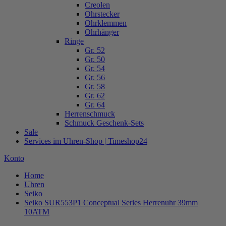
Creolen
Ohrstecker
Ohrklemmen
Ohrhänger
Ringe
Gr. 52
Gr. 50
Gr. 54
Gr. 56
Gr. 58
Gr. 62
Gr. 64
Herrenschmuck
Schmuck Geschenk-Sets
Sale
Services im Uhren-Shop | Timeshop24
Konto
Home
Uhren
Seiko
Seiko SUR553P1 Conceptual Series Herrenuhr 39mm
10ATM