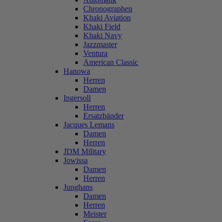
Chronographen
Khaki Aviation
Khaki Field
Khaki Navy
Jazzmaster
Ventura
American Classic
Hanowa
Herren
Damen
Ingersoll
Herren
Ersatzbänder
Jacques Lemans
Damen
Herren
JDM Military
Jowissa
Damen
Herren
Junghans
Damen
Herren
Meister