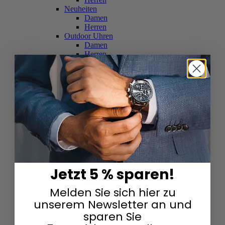
Neuheiten
Damen
Herren
Outdoor Uhren
Damen
Herren
Schweizer Uhren
Damen
Herren
Skelettuhren
Damen
Herren
Smartwatches
Damen
Herren
Solaruhren
Herren
Damen
Jetzt 5 % sparen!
Sportuhren
Damen
Melden Sie sich hier zu
Herren
Swarovski & Edelsteine
unserem Newsletter an und
Damen
sparen Sie
Herren