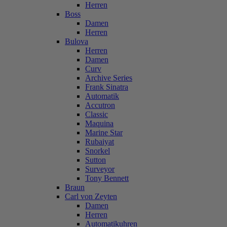
Herren
Boss
Damen
Herren
Bulova
Herren
Damen
Curv
Archive Series
Frank Sinatra
Automatik
Accutron
Classic
Maquina
Marine Star
Rubaiyat
Snorkel
Sutton
Surveyor
Tony Bennett
Braun
Carl von Zeyten
Damen
Herren
Automatikuhren