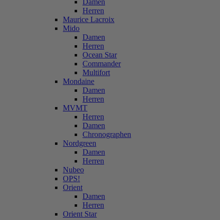
Damen
Herren
Maurice Lacroix
Mido
Damen
Herren
Ocean Star
Commander
Multifort
Mondaine
Damen
Herren
MVMT
Herren
Damen
Chronographen
Nordgreen
Damen
Herren
Nubeo
OPS!
Orient
Damen
Herren
Orient Star