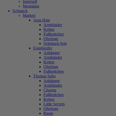
Ingersoll
Mondaine
Schmuck
Marken
Ania Haie
Armbänder
Ketten
Fußkettchen
Ohrringe
Schmuck-Sets
Engelsrufer
Anhänger
Armbänder
Ketten
Ohrringe
Fußkettchen
Thomas Sabo
Anhänger
Armbänder
Charms
Fußkettchen
Ketten
Little Secrets
Ohrringe
Ringe