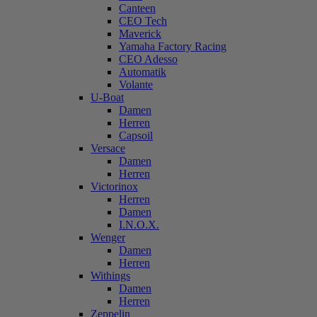
Canteen
CEO Tech
Maverick
Yamaha Factory Racing
CEO Adesso
Automatik
Volante
U-Boat
Damen
Herren
Capsoil
Versace
Damen
Herren
Victorinox
Herren
Damen
I.N.O.X.
Wenger
Damen
Herren
Withings
Damen
Herren
Zeppelin