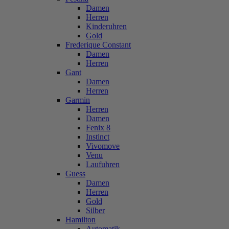
Damen
Herren
Kinderuhren
Gold
Frederique Constant
Damen
Herren
Gant
Damen
Herren
Garmin
Herren
Damen
Fenix 8
Instinct
Vivomove
Venu
Laufuhren
Guess
Damen
Herren
Gold
Silber
Hamilton
Automatik