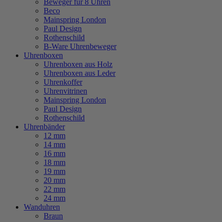
Beweger für 8 Uhren
Beco
Mainspring London
Paul Design
Rothenschild
B-Ware Uhrenbeweger
Uhrenboxen
Uhrenboxen aus Holz
Uhrenboxen aus Leder
Uhrenkoffer
Uhrenvitrinen
Mainspring London
Paul Design
Rothenschild
Uhrenbänder
12 mm
14 mm
16 mm
18 mm
19 mm
20 mm
22 mm
24 mm
Wanduhren
Braun