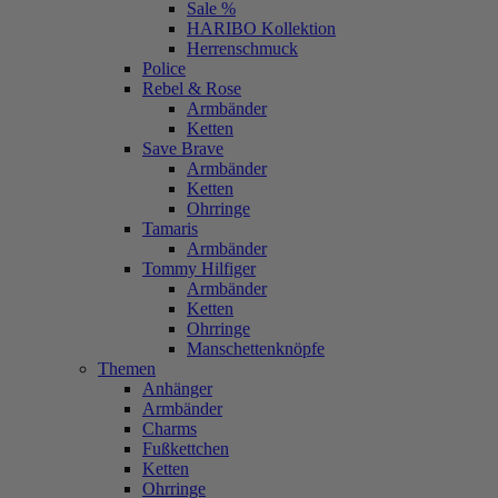
Sale %
HARIBO Kollektion
Herrenschmuck
Police
Rebel & Rose
Armbänder
Ketten
Save Brave
Armbänder
Ketten
Ohrringe
Tamaris
Armbänder
Tommy Hilfiger
Armbänder
Ketten
Ohrringe
Manschettenknöpfe
Themen
Anhänger
Armbänder
Charms
Fußkettchen
Ketten
Ohrringe