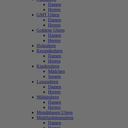
Damen
Herren
GMT Uhren
Damen
Herren
Goldene Uhren
Damen
Herren
Holzuhren
Keramikuhren
Damen
Herren
Kinderuhren
Mädchen
Jungen
Luxusuhren
Damen
Herren
Militäruhren
Damen
Herren
Mondphasen Uhren
Multifunktionsuhren
Damen
Herren