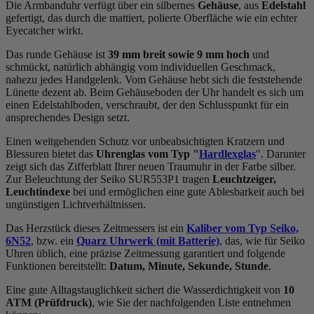
Die Armbanduhr verfügt über ein silbernes
Gehäuse
, aus
Edelstahl
gefertigt, das durch die
mattiert, poliert
e Oberfläche wie ein echter
Eyecatcher wirkt.
Das
rund
e Gehäuse ist
39 mm breit
sowie 9 mm hoch
und
schmückt, natürlich abhängig vom individuellen Geschmack,
nahezu jedes Handgelenk. Vom Gehäuse hebt sich die
feststehend
e
Lünette dezent ab. Beim Gehäuseboden der Uhr handelt es sich um
einen Edelstahlboden, verschraubt, der den Schlusspunkt für ein
ansprechendes Design setzt.
Einen weitgehenden Schutz vor unbeabsichtigten Kratzern und
Blessuren bietet das
Uhrenglas vom Typ "
Hardlexglas
". Darunter
zeigt sich das Zifferblatt Ihrer neuen Traumuhr in der Farbe
silber
.
Zur Beleuchtung der Seiko SUR553P1 tragen
Leuchtzeiger,
Leuchtindexe
bei und ermöglichen eine gute Ablesbarkeit auch bei
ungünstigen Lichtverhältnissen.
Das Herzstück dieses Zeitmessers ist ein
Kaliber vom Typ Seiko,
6N52
, bzw. ein
Quarz Uhrwerk (mit Batterie)
, das, wie für Seiko
Uhren üblich, eine präzise Zeitmessung garantiert und folgende
Funktionen bereitstellt:
Datum, Minute, Sekunde, Stunde
.
Eine gute Alltagstauglichkeit sichert die Wasserdichtigkeit von
10
ATM (Prüfdruck)
, wie Sie der nachfolgenden Liste entnehmen