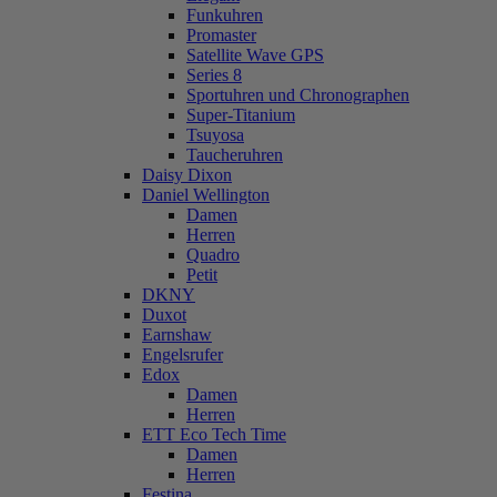
Funkuhren
Promaster
Satellite Wave GPS
Series 8
Sportuhren und Chronographen
Super-Titanium
Tsuyosa
Taucheruhren
Daisy Dixon
Daniel Wellington
Damen
Herren
Quadro
Petit
DKNY
Duxot
Earnshaw
Engelsrufer
Edox
Damen
Herren
ETT Eco Tech Time
Damen
Herren
Festina