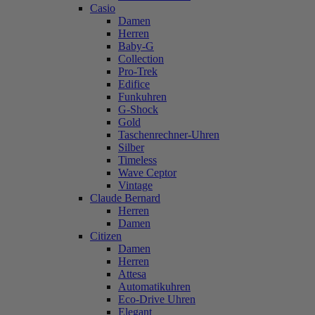
Casio
Damen
Herren
Baby-G
Collection
Pro-Trek
Edifice
Funkuhren
G-Shock
Gold
Taschenrechner-Uhren
Silber
Timeless
Wave Ceptor
Vintage
Claude Bernard
Herren
Damen
Citizen
Damen
Herren
Attesa
Automatikuhren
Eco-Drive Uhren
Elegant