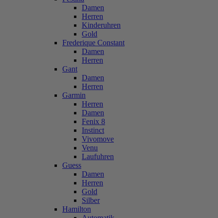
Damen
Herren
Kinderuhren
Gold
Frederique Constant
Damen
Herren
Gant
Damen
Herren
Garmin
Herren
Damen
Fenix 8
Instinct
Vivomove
Venu
Laufuhren
Guess
Damen
Herren
Gold
Silber
Hamilton
Automatik