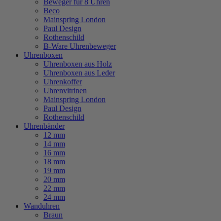
Beweger für 8 Uhren
Beco
Mainspring London
Paul Design
Rothenschild
B-Ware Uhrenbeweger
Uhrenboxen
Uhrenboxen aus Holz
Uhrenboxen aus Leder
Uhrenkoffer
Uhrenvitrinen
Mainspring London
Paul Design
Rothenschild
Uhrenbänder
12 mm
14 mm
16 mm
18 mm
19 mm
20 mm
22 mm
24 mm
Wanduhren
Braun