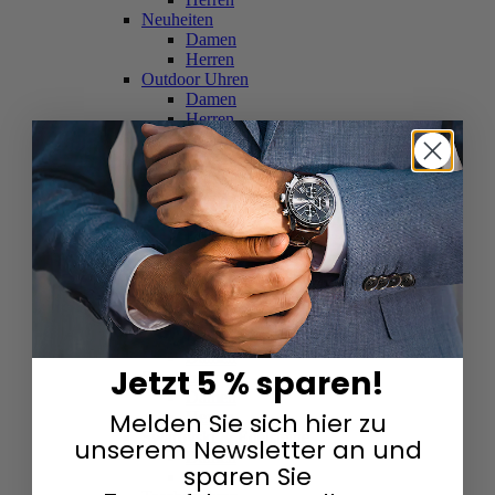
Neuheiten
Damen
Herren
Outdoor Uhren
Damen
Herren
Schweizer Uhren
Damen
Herren
Skelettuhren
Damen
Herren
Smartwatches
Damen
Herren
Solaruhren
Herren
Damen
Jetzt 5 % sparen!
Sportuhren
Damen
Melden Sie sich hier zu
Herren
Swarovski & Edelsteine
unserem Newsletter an und
Damen
sparen Sie
Herren