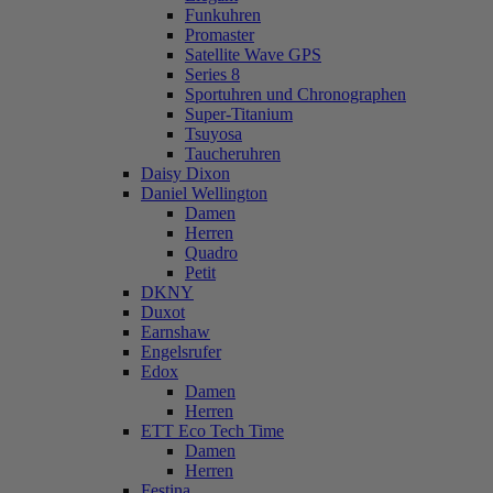
Funkuhren
Promaster
Satellite Wave GPS
Series 8
Sportuhren und Chronographen
Super-Titanium
Tsuyosa
Taucheruhren
Daisy Dixon
Daniel Wellington
Damen
Herren
Quadro
Petit
DKNY
Duxot
Earnshaw
Engelsrufer
Edox
Damen
Herren
ETT Eco Tech Time
Damen
Herren
Festina