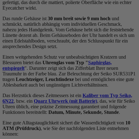
gefertigt, das durch die
mattiert, poliert
e Oberfläche wie ein echter
Eyecatcher wirkt.
Das
rund
e Gehäuse ist
30 mm breit
sowie 9 mm hoch
und
schmückt, natürlich abhängig vom individuellen Geschmack,
nahezu jedes Handgelenk. Vom Gehäuse hebt sich die
feststehend
e
Lünette dezent ab. Beim Gehäuseboden der Uhr handelt es sich um
einen Edelstahlboden, verschraubt, der den Schlusspunkt für ein
ansprechendes Design setzt.
Einen weitgehenden Schutz vor unbeabsichtigten Kratzern und
Blessuren bietet das
Uhrenglas vom Typ "
Saphirglas,
entspiegelt
". Darunter zeigt sich das Zifferblatt Ihrer neuen
Traumuhr in der Farbe
blau
. Zur Beleuchtung der Seiko SUR531P1
tragen
Leuchtzeiger, Leuchtindexe
bei und ermöglichen eine gute
Ablesbarkeit auch bei ungünstigen Lichtverhältnissen.
Das Herzstück dieses Zeitmessers ist ein
Kaliber vom Typ Seiko,
6N22
, bzw. ein
Quarz Uhrwerk (mit Batterie)
, das, wie für Seiko
Uhren üblich, eine präzise Zeitmessung garantiert und folgende
Funktionen bereitstellt:
Datum, Minute, Sekunde, Stunde
.
Eine gute Alltagstauglichkeit sichert die Wasserdichtigkeit von
10
ATM (Prüfdruck)
, wie Sie der nachfolgenden Liste entnehmen
können: