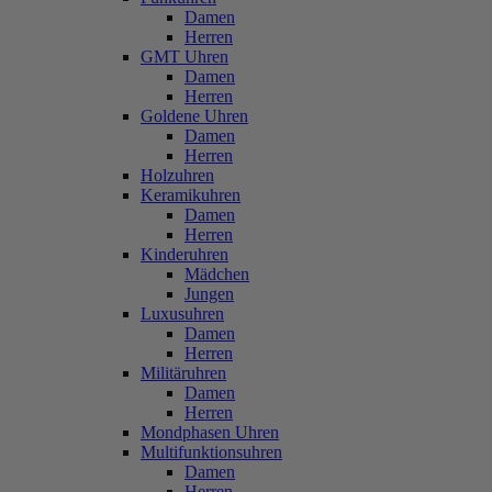
Damen
Herren
GMT Uhren
Damen
Herren
Goldene Uhren
Damen
Herren
Holzuhren
Keramikuhren
Damen
Herren
Kinderuhren
Mädchen
Jungen
Luxusuhren
Damen
Herren
Militäruhren
Damen
Herren
Mondphasen Uhren
Multifunktionsuhren
Damen
Herren