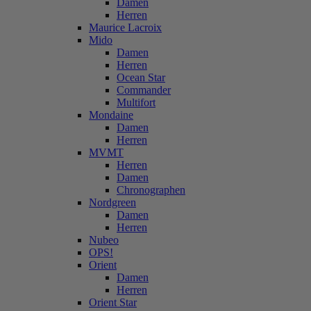
Damen
Herren
Maurice Lacroix
Mido
Damen
Herren
Ocean Star
Commander
Multifort
Mondaine
Damen
Herren
MVMT
Herren
Damen
Chronographen
Nordgreen
Damen
Herren
Nubeo
OPS!
Orient
Damen
Herren
Orient Star