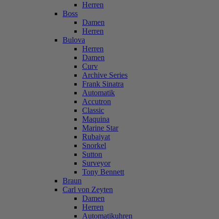
Herren
Boss
Damen
Herren
Bulova
Herren
Damen
Curv
Archive Series
Frank Sinatra
Automatik
Accutron
Classic
Maquina
Marine Star
Rubaiyat
Snorkel
Sutton
Surveyor
Tony Bennett
Braun
Carl von Zeyten
Damen
Herren
Automatikuhren