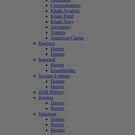
Chronographen
Khaki Aviation
Khaki Field
Khaki Navy
Jazzmaster
Ventura
American Classic
Hanowa
Herren
Damen
Ingersoll
Herren
Ersatzbänder
Jacques Lemans
Damen
Herren
JDM Military
Jowissa
Damen
Herren
Junghans
Damen
Herren
Meister