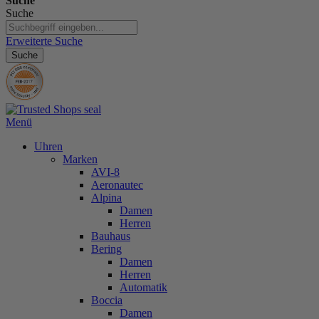
Suche
Suche
Erweiterte Suche
Suche
Menü
Uhren
Marken
AVI-8
Aeronautec
Alpina
Damen
Herren
Bauhaus
Bering
Damen
Herren
Automatik
Boccia
Damen