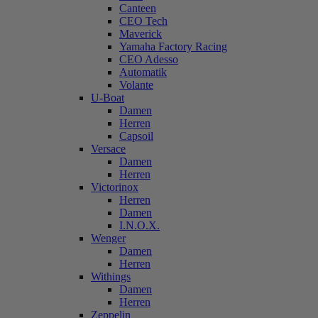
Canteen
CEO Tech
Maverick
Yamaha Factory Racing
CEO Adesso
Automatik
Volante
U-Boat
Damen
Herren
Capsoil
Versace
Damen
Herren
Victorinox
Herren
Damen
I.N.O.X.
Wenger
Damen
Herren
Withings
Damen
Herren
Zeppelin