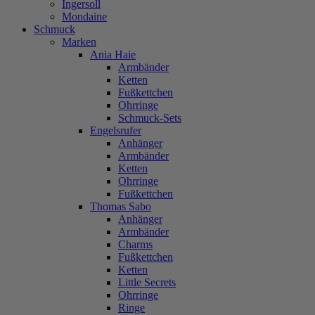
Ingersoll
Mondaine
Schmuck
Marken
Ania Haie
Armbänder
Ketten
Fußkettchen
Ohrringe
Schmuck-Sets
Engelsrufer
Anhänger
Armbänder
Ketten
Ohrringe
Fußkettchen
Thomas Sabo
Anhänger
Armbänder
Charms
Fußkettchen
Ketten
Little Secrets
Ohrringe
Ringe