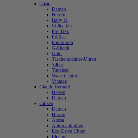
Casio
Damen
Herren
Baby-G
Collection
Pro-Trek
Edifice
Funkuhren
G-Shock
Gold
Taschenrechner-Uhren
Silber
Timeless
Wave Ceptor
Vintage
Claude Bernard
Herren
Damen
Citizen
Damen
Herren
Attesa
Automatikuhren
Eco-Drive Uhren
Elegant