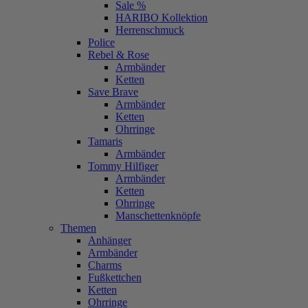
Sale %
HARIBO Kollektion
Herrenschmuck
Police
Rebel & Rose
Armbänder
Ketten
Save Brave
Armbänder
Ketten
Ohrringe
Tamaris
Armbänder
Tommy Hilfiger
Armbänder
Ketten
Ohrringe
Manschettenknöpfe
Themen
Anhänger
Armbänder
Charms
Fußkettchen
Ketten
Ohrringe