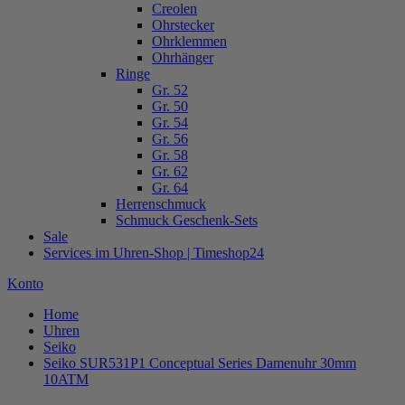
Creolen
Ohrstecker
Ohrklemmen
Ohrhänger
Ringe
Gr. 52
Gr. 50
Gr. 54
Gr. 56
Gr. 58
Gr. 62
Gr. 64
Herrenschmuck
Schmuck Geschenk-Sets
Sale
Services im Uhren-Shop | Timeshop24
Konto
Home
Uhren
Seiko
Seiko SUR531P1 Conceptual Series Damenuhr 30mm
10ATM