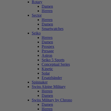
Rotary
Damen
Herren
Sector
Herren
Damen
Smartwatches
Seiko
Herren
Damen
Prospex
Presage
Astron
Seiko 5 Sports
Conceptual Series
Kinetic
Solar
Ersatzbänder
Spinnaker
Swiss Alpine Military
Herren
Damen
Swiss Military by Chrono
Damen
Herren