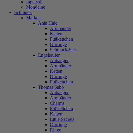
Ingersoll
Mondaine
Schmuck
Marken
Ania Haie
Armbänder
Ketten
Fußkettchen
Ohrringe
Schmuck-Sets
Engelsrufer
Anhänger
Armbänder
Ketten
Ohrringe
Fußkettchen
Thomas Sabo
Anhänger
Armbänder
Charms
Fußkettchen
Ketten
Little Secrets
Ohrringe
Ringe