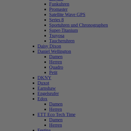
Funkuhren
Promaster
Satellite Wave GPS
Series 8
Sportuhren und Chronographen
Super-Titanium
Tsuyosa
Taucheruhren
Daisy Dixon
Daniel Wellington
Damen
Herren
Quadro
Petit
DKNY
Duxot
Earnshaw
Engelsrufer
Edox
Damen
Herren
ETT Eco Tech Time
Damen
Herren
Festina