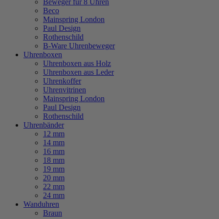
Beweger für 8 Uhren
Beco
Mainspring London
Paul Design
Rothenschild
B-Ware Uhrenbeweger
Uhrenboxen
Uhrenboxen aus Holz
Uhrenboxen aus Leder
Uhrenkoffer
Uhrenvitrinen
Mainspring London
Paul Design
Rothenschild
Uhrenbänder
12 mm
14 mm
16 mm
18 mm
19 mm
20 mm
22 mm
24 mm
Wanduhren
Braun