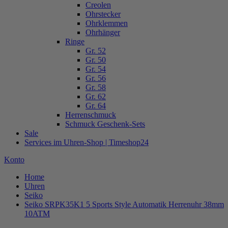
Creolen
Ohrstecker
Ohrklemmen
Ohrhänger
Ringe
Gr. 52
Gr. 50
Gr. 54
Gr. 56
Gr. 58
Gr. 62
Gr. 64
Herrenschmuck
Schmuck Geschenk-Sets
Sale
Services im Uhren-Shop | Timeshop24
Konto
Home
Uhren
Seiko
Seiko SRPK35K1 5 Sports Style Automatik Herrenuhr 38mm
10ATM