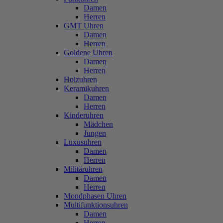
Damen
Herren
GMT Uhren
Damen
Herren
Goldene Uhren
Damen
Herren
Holzuhren
Keramikuhren
Damen
Herren
Kinderuhren
Mädchen
Jungen
Luxusuhren
Damen
Herren
Militäruhren
Damen
Herren
Mondphasen Uhren
Multifunktionsuhren
Damen
Herren