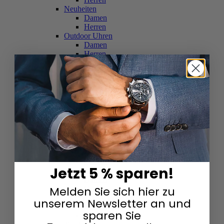
Neuheiten
Damen
Herren
Outdoor Uhren
Damen
Herren
Schweizer Uhren
Damen
Herren
Skelettuhren
Damen
Herren
Smartwatches
Damen
Herren
Solaruhren
Herren
Damen
Jetzt 5 % sparen!
Sportuhren
Damen
Melden Sie sich hier zu
Herren
Swarovski & Edelsteine
unserem Newsletter an und
Damen
sparen Sie
Herren