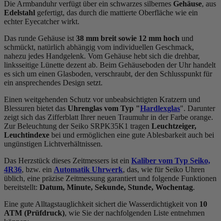
Die Armbanduhr verfügt über ein schwarzes silbernes
Gehäuse
, aus
Edelstahl
gefertigt, das durch die
mattiert
e Oberfläche wie ein
echter Eyecatcher wirkt.
Das
rund
e Gehäuse ist
38 mm breit
sowie 12 mm hoch
und
schmückt, natürlich abhängig vom individuellen Geschmack,
nahezu jedes Handgelenk. Vom Gehäuse hebt sich die
drehbar,
linksseitig
e Lünette dezent ab. Beim Gehäuseboden der Uhr handelt
es sich um einen Glasboden, verschraubt, der den Schlusspunkt für
ein ansprechendes Design setzt.
Einen weitgehenden Schutz vor unbeabsichtigten Kratzern und
Blessuren bietet das
Uhrenglas vom Typ "
Hardlexglas
". Darunter
zeigt sich das Zifferblatt Ihrer neuen Traumuhr in der Farbe
orange
.
Zur Beleuchtung der Seiko SRPK35K1 tragen
Leuchtzeiger,
Leuchtindexe
bei und ermöglichen eine gute Ablesbarkeit auch bei
ungünstigen Lichtverhältnissen.
Das Herzstück dieses Zeitmessers ist ein
Kaliber vom Typ Seiko,
4R36
, bzw. ein
Automatik Uhrwerk
, das, wie für Seiko Uhren
üblich, eine präzise Zeitmessung garantiert und folgende Funktionen
bereitstellt:
Datum, Minute, Sekunde, Stunde, Wochentag
.
Eine gute Alltagstauglichkeit sichert die Wasserdichtigkeit von
10
ATM (Prüfdruck)
, wie Sie der nachfolgenden Liste entnehmen