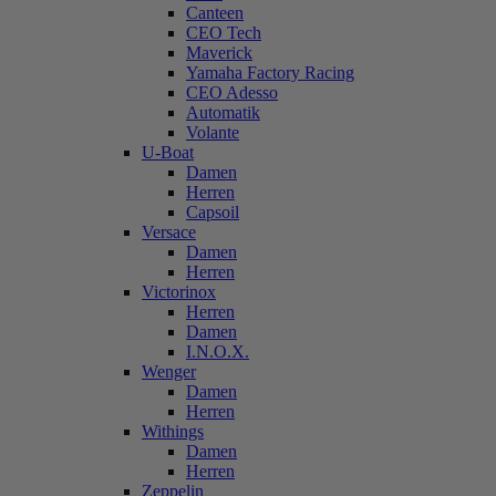
Canteen
CEO Tech
Maverick
Yamaha Factory Racing
CEO Adesso
Automatik
Volante
U-Boat
Damen
Herren
Capsoil
Versace
Damen
Herren
Victorinox
Herren
Damen
I.N.O.X.
Wenger
Damen
Herren
Withings
Damen
Herren
Zeppelin