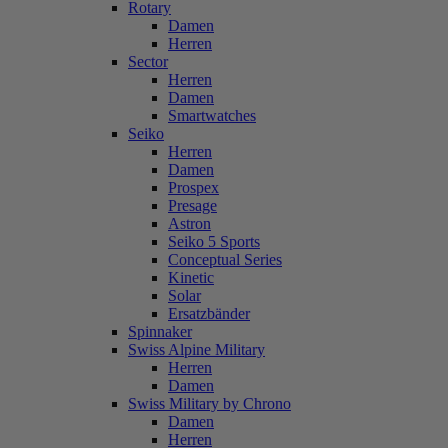
Rotary
Damen
Herren
Sector
Herren
Damen
Smartwatches
Seiko
Herren
Damen
Prospex
Presage
Astron
Seiko 5 Sports
Conceptual Series
Kinetic
Solar
Ersatzbänder
Spinnaker
Swiss Alpine Military
Herren
Damen
Swiss Military by Chrono
Damen
Herren