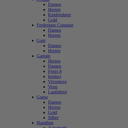
Damen
Herren
Kinderuhren
Gold
Frederique Constant
Damen
Herren
Gant
Damen
Herren
Garmin
Herren
Damen
Fenix 8
Instinct
Vivomove
Venu
Laufuhren
Guess
Damen
Herren
Gold
Silber
Hamilton
Automatik