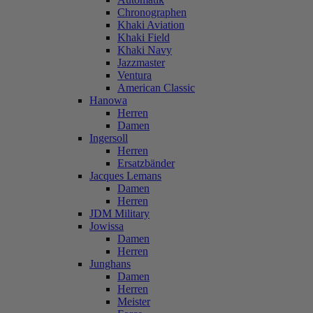
Chronographen
Khaki Aviation
Khaki Field
Khaki Navy
Jazzmaster
Ventura
American Classic
Hanowa
Herren
Damen
Ingersoll
Herren
Ersatzbänder
Jacques Lemans
Damen
Herren
JDM Military
Jowissa
Damen
Herren
Junghans
Damen
Herren
Meister