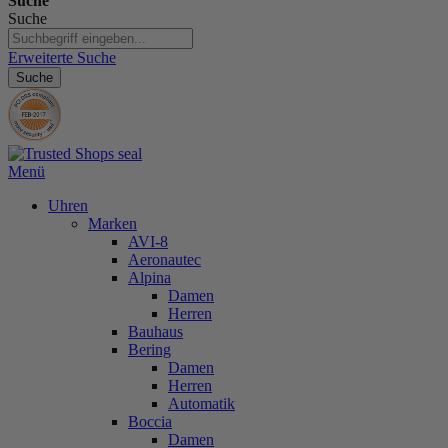
Suche
Suche
Erweiterte Suche
Suche
Menü
Uhren
Marken
AVI-8
Aeronautec
Alpina
Damen
Herren
Bauhaus
Bering
Damen
Herren
Automatik
Boccia
Damen