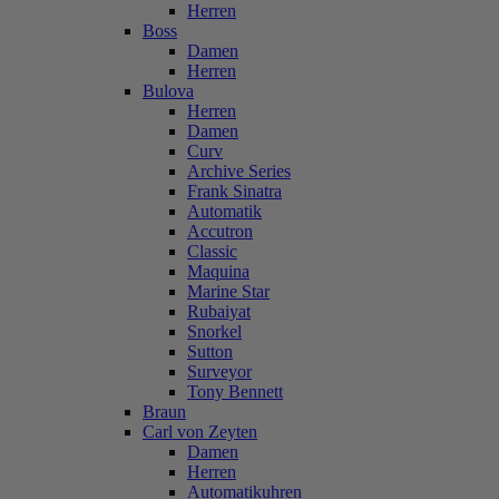
Herren
Boss
Damen
Herren
Bulova
Herren
Damen
Curv
Archive Series
Frank Sinatra
Automatik
Accutron
Classic
Maquina
Marine Star
Rubaiyat
Snorkel
Sutton
Surveyor
Tony Bennett
Braun
Carl von Zeyten
Damen
Herren
Automatikuhren