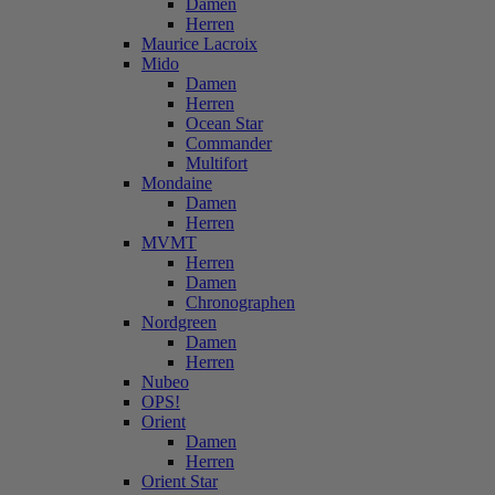
Damen
Herren
Maurice Lacroix
Mido
Damen
Herren
Ocean Star
Commander
Multifort
Mondaine
Damen
Herren
MVMT
Herren
Damen
Chronographen
Nordgreen
Damen
Herren
Nubeo
OPS!
Orient
Damen
Herren
Orient Star