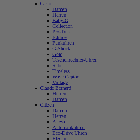
Casio
Damen
Herren
Baby-G
Collection
Pro-Trek
Edifice
Funkuhren
G-Shock
Gold
Taschenrechner-Uhren
Silber
Timeless
Wave Ceptor
Vintage
Claude Bernard
Herren
Damen
Citizen
Damen
Herren
Attesa
Automatikuhren
Eco-Drive Uhren
Elegant