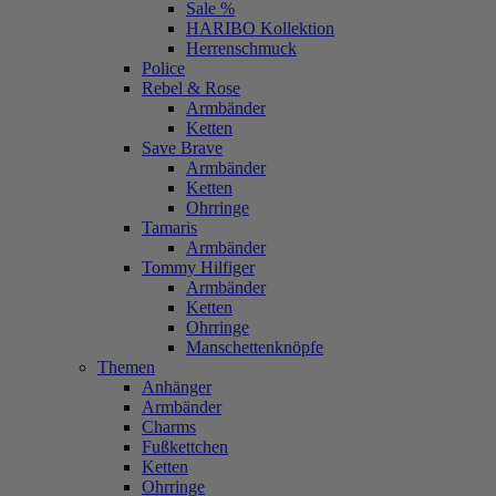
Sale %
HARIBO Kollektion
Herrenschmuck
Police
Rebel & Rose
Armbänder
Ketten
Save Brave
Armbänder
Ketten
Ohrringe
Tamaris
Armbänder
Tommy Hilfiger
Armbänder
Ketten
Ohrringe
Manschettenknöpfe
Themen
Anhänger
Armbänder
Charms
Fußkettchen
Ketten
Ohrringe