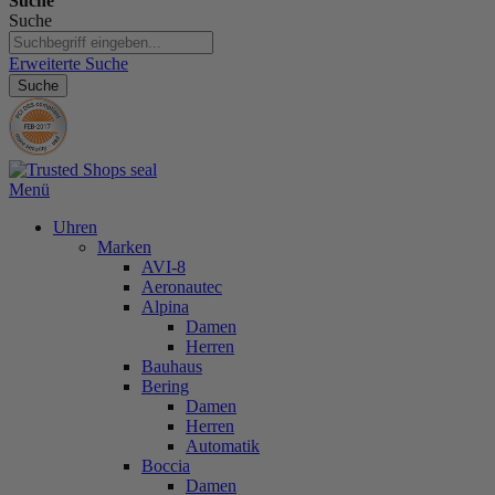
Suche
Suche
Erweiterte Suche
Suche
Menü
Uhren
Marken
AVI-8
Aeronautec
Alpina
Damen
Herren
Bauhaus
Bering
Damen
Herren
Automatik
Boccia
Damen