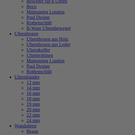
Beweger für 8 Uhren
Beco
Mainspring London
Paul Design
Rothenschild
B-Ware Uhrenbeweger
Uhrenboxen
Uhrenboxen aus Holz
Uhrenboxen aus Leder
Uhrenkoffer
Uhrenvitrinen
Mainspring London
Paul Design
Rothenschild
Uhrenbänder
12 mm
14 mm
16 mm
18 mm
19 mm
20 mm
22 mm
24 mm
Wanduhren
Braun