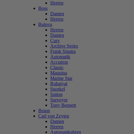
Herren
Boss
Damen
Herren
Bulova
Herren
Damen
Curv
Archive Series
Frank Sinatra
Automatik
Accutron
Classic
Maquina
Marine Star
Rubaiyat
Snorkel
Sutton
Surveyor
Tony Bennett
Braun
Carl von Zeyten
Damen
Herren
Automatikuhren