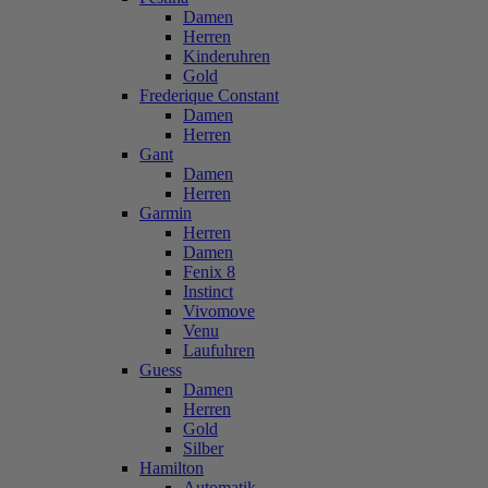
Damen
Herren
Kinderuhren
Gold
Frederique Constant
Damen
Herren
Gant
Damen
Herren
Garmin
Herren
Damen
Fenix 8
Instinct
Vivomove
Venu
Laufuhren
Guess
Damen
Herren
Gold
Silber
Hamilton
Automatik