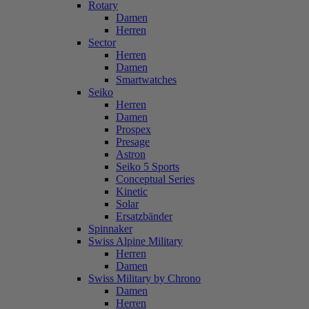
Rotary
Damen
Herren
Sector
Herren
Damen
Smartwatches
Seiko
Herren
Damen
Prospex
Presage
Astron
Seiko 5 Sports
Conceptual Series
Kinetic
Solar
Ersatzbänder
Spinnaker
Swiss Alpine Military
Herren
Damen
Swiss Military by Chrono
Damen
Herren