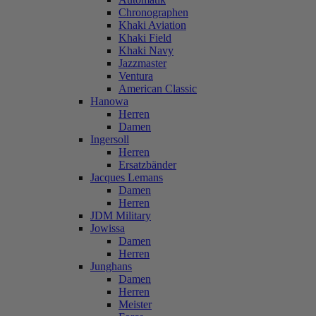
Chronographen
Khaki Aviation
Khaki Field
Khaki Navy
Jazzmaster
Ventura
American Classic
Hanowa
Herren
Damen
Ingersoll
Herren
Ersatzbänder
Jacques Lemans
Damen
Herren
JDM Military
Jowissa
Damen
Herren
Junghans
Damen
Herren
Meister