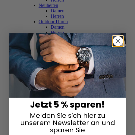
Neuheiten
Damen
Herren
Outdoor Uhren
Damen
Herren
Schweizer Uhren
Damen
Herren
Skelettuhren
Damen
Herren
Smartwatches
Damen
Herren
Solaruhren
Herren
Damen
Jetzt 5 % sparen!
Sportuhren
Damen
Melden Sie sich hier zu
Herren
Swarovski & Edelsteine
unserem Newsletter an und
Damen
sparen Sie
Herren