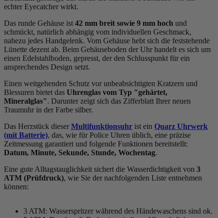
echter Eyecatcher wirkt.
Das
rund
e Gehäuse ist
42 mm breit
sowie 9 mm hoch
und
schmückt, natürlich abhängig vom individuellen Geschmack,
nahezu jedes Handgelenk. Vom Gehäuse hebt sich die
feststehend
e
Lünette dezent ab. Beim Gehäuseboden der Uhr handelt es sich um
einen Edelstahlboden, gepresst, der den Schlusspunkt für ein
ansprechendes Design setzt.
Einen weitgehenden Schutz vor unbeabsichtigten Kratzern und
Blessuren bietet das
Uhrenglas vom Typ "gehärtet,
Mineralglas"
. Darunter zeigt sich das Zifferblatt Ihrer neuen
Traumuhr in der Farbe
silber
.
Das Herzstück dieser
Multifunktionsuhr
ist ein
Quarz Uhrwerk
(mit Batterie)
, das, wie für Police Uhren üblich, eine präzise
Zeitmessung garantiert und folgende Funktionen bereitstellt:
Datum, Minute, Sekunde, Stunde, Wochentag
.
Eine gute Alltagstauglichkeit sichert die Wasserdichtigkeit von
3
ATM (Prüfdruck)
, wie Sie der nachfolgenden Liste entnehmen
können:
3 ATM: Wasserspritzer während des Händewaschens sind ok.