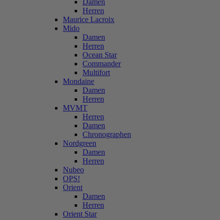
Damen
Herren
Maurice Lacroix
Mido
Damen
Herren
Ocean Star
Commander
Multifort
Mondaine
Damen
Herren
MVMT
Herren
Damen
Chronographen
Nordgreen
Damen
Herren
Nubeo
OPS!
Orient
Damen
Herren
Orient Star