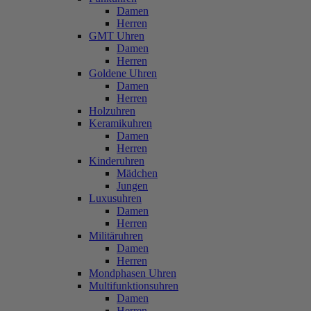
Damen
Herren
GMT Uhren
Damen
Herren
Goldene Uhren
Damen
Herren
Holzuhren
Keramikuhren
Damen
Herren
Kinderuhren
Mädchen
Jungen
Luxusuhren
Damen
Herren
Militäruhren
Damen
Herren
Mondphasen Uhren
Multifunktionsuhren
Damen
Herren