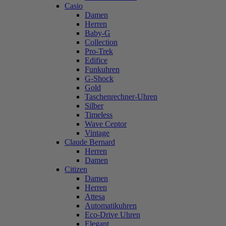
Casio
Damen
Herren
Baby-G
Collection
Pro-Trek
Edifice
Funkuhren
G-Shock
Gold
Taschenrechner-Uhren
Silber
Timeless
Wave Ceptor
Vintage
Claude Bernard
Herren
Damen
Citizen
Damen
Herren
Attesa
Automatikuhren
Eco-Drive Uhren
Elegant