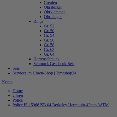
Creolen
Ohrstecker
Ohrklemmen
Ohrhänger
Ringe
Gr. 52
Gr. 50
Gr. 54
Gr. 56
Gr. 58
Gr. 62
Gr. 64
Herrenschmuck
Schmuck Geschenk-Sets
Sale
Services im Uhren-Shop | Timeshop24
Konto
Home
Uhren
Police
Police PL15968JSB.04 Berkeley Herrenuhr 42mm 3ATM