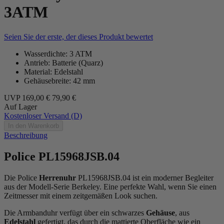
3ATM
Seien Sie der erste, der dieses Produkt bewertet
Wasserdichte: 3 ATM
Antrieb: Batterie (Quarz)
Material: Edelstahl
Gehäusebreite: 42 mm
UVP
169,00 €
79,90 €
Auf Lager
Kostenloser Versand (D)
In den Warenkorb
Beschreibung
Police PL15968JSB.04
Die Police
Herrenuhr
PL15968JSB.04 ist ein moderner Begleiter
aus der Modell-Serie Berkeley. Eine perfekte Wahl, wenn Sie einen
Zeitmesser mit einem zeitgemäßen Look suchen.
Die Armbanduhr verfügt über ein schwarzes
Gehäuse
, aus
Edelstahl
gefertigt, das durch die
mattiert
e Oberfläche wie ein