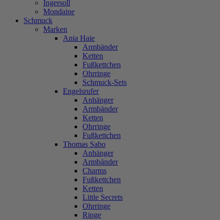
Ingersoll
Mondaine
Schmuck
Marken
Ania Haie
Armbänder
Ketten
Fußkettchen
Ohrringe
Schmuck-Sets
Engelsrufer
Anhänger
Armbänder
Ketten
Ohrringe
Fußkettchen
Thomas Sabo
Anhänger
Armbänder
Charms
Fußkettchen
Ketten
Little Secrets
Ohrringe
Ringe