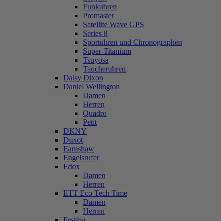
Funkuhren
Promaster
Satellite Wave GPS
Series 8
Sportuhren und Chronographen
Super-Titanium
Tsuyosa
Taucheruhren
Daisy Dixon
Daniel Wellington
Damen
Herren
Quadro
Petit
DKNY
Duxot
Earnshaw
Engelsrufer
Edox
Damen
Herren
ETT Eco Tech Time
Damen
Herren
Festina