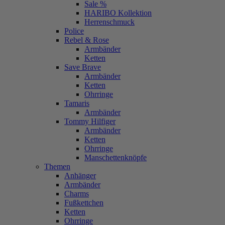
Sale %
HARIBO Kollektion
Herrenschmuck
Police
Rebel & Rose
Armbänder
Ketten
Save Brave
Armbänder
Ketten
Ohrringe
Tamaris
Armbänder
Tommy Hilfiger
Armbänder
Ketten
Ohrringe
Manschettenknöpfe
Themen
Anhänger
Armbänder
Charms
Fußkettchen
Ketten
Ohrringe