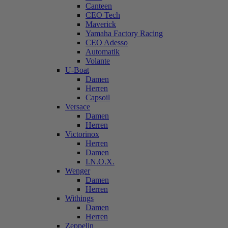
Canteen
CEO Tech
Maverick
Yamaha Factory Racing
CEO Adesso
Automatik
Volante
U-Boat
Damen
Herren
Capsoil
Versace
Damen
Herren
Victorinox
Herren
Damen
I.N.O.X.
Wenger
Damen
Herren
Withings
Damen
Herren
Zeppelin