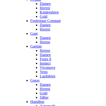
Damen
Herren
Kinderuhren
Gold
Frederique Constant
Damen
Herren
Gant
Damen
Herren
Garmin
Herren
Damen
Fenix 8
Instinct
Vivomove
Venu
Laufuhren
Guess
Damen
Herren
Gold
Silber
Hamilton
Automatik