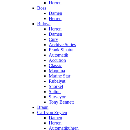
Herren
Boss
Damen
Herren
Bulova
Herren
Damen
Curv
Archive Series
Frank Sinatra
Automatik
Accutron
Classic
Maquina
Marine Star
Rubaiyat
Snorkel
Sutton
Surveyor
Tony Bennett
Braun
Carl von Zeyten
Damen
Herren
Automatikuhren