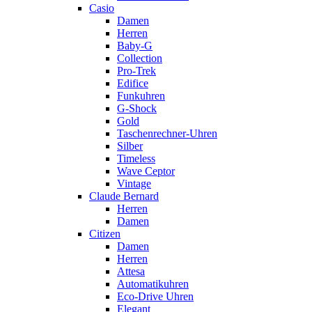
Casio
Damen
Herren
Baby-G
Collection
Pro-Trek
Edifice
Funkuhren
G-Shock
Gold
Taschenrechner-Uhren
Silber
Timeless
Wave Ceptor
Vintage
Claude Bernard
Herren
Damen
Citizen
Damen
Herren
Attesa
Automatikuhren
Eco-Drive Uhren
Elegant