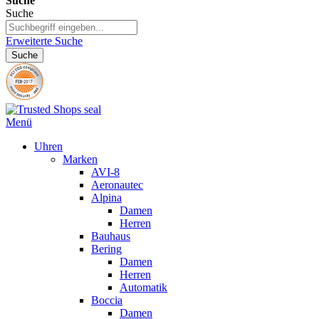
Suche
Suche
Erweiterte Suche
Suche
Menü
Uhren
Marken
AVI-8
Aeronautec
Alpina
Damen
Herren
Bauhaus
Bering
Damen
Herren
Automatik
Boccia
Damen