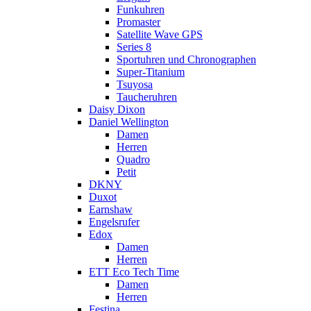
Funkuhren
Promaster
Satellite Wave GPS
Series 8
Sportuhren und Chronographen
Super-Titanium
Tsuyosa
Taucheruhren
Daisy Dixon
Daniel Wellington
Damen
Herren
Quadro
Petit
DKNY
Duxot
Earnshaw
Engelsrufer
Edox
Damen
Herren
ETT Eco Tech Time
Damen
Herren
Festina