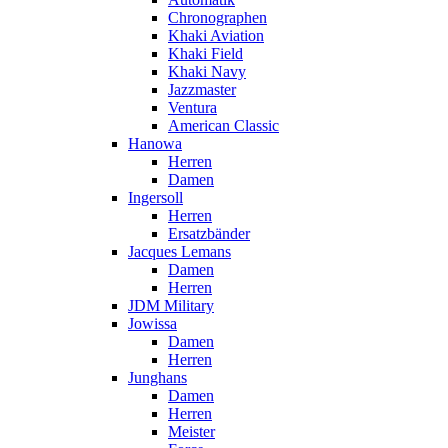
Chronographen
Khaki Aviation
Khaki Field
Khaki Navy
Jazzmaster
Ventura
American Classic
Hanowa
Herren
Damen
Ingersoll
Herren
Ersatzbänder
Jacques Lemans
Damen
Herren
JDM Military
Jowissa
Damen
Herren
Junghans
Damen
Herren
Meister