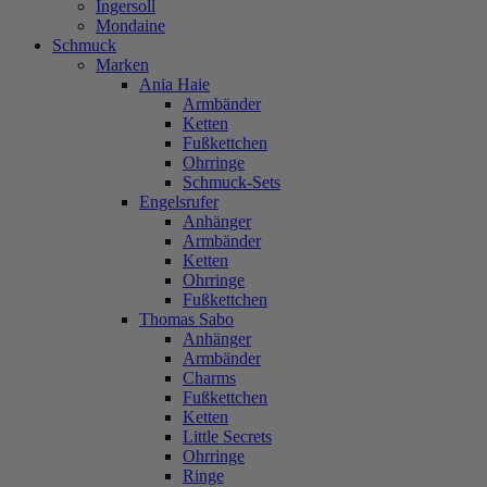
Ingersoll
Mondaine
Schmuck
Marken
Ania Haie
Armbänder
Ketten
Fußkettchen
Ohrringe
Schmuck-Sets
Engelsrufer
Anhänger
Armbänder
Ketten
Ohrringe
Fußkettchen
Thomas Sabo
Anhänger
Armbänder
Charms
Fußkettchen
Ketten
Little Secrets
Ohrringe
Ringe