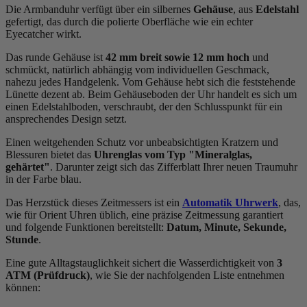
Die Armbanduhr verfügt über ein silbernes
Gehäuse
, aus
Edelstahl
gefertigt, das durch die
poliert
e Oberfläche wie ein echter
Eyecatcher wirkt.
Das
rund
e Gehäuse ist
42 mm breit
sowie 12 mm hoch
und
schmückt, natürlich abhängig vom individuellen Geschmack,
nahezu jedes Handgelenk. Vom Gehäuse hebt sich die
feststehend
e
Lünette dezent ab. Beim Gehäuseboden der Uhr handelt es sich um
einen Edelstahlboden, verschraubt, der den Schlusspunkt für ein
ansprechendes Design setzt.
Einen weitgehenden Schutz vor unbeabsichtigten Kratzern und
Blessuren bietet das
Uhrenglas vom Typ "Mineralglas,
gehärtet"
. Darunter zeigt sich das Zifferblatt Ihrer neuen Traumuhr
in der Farbe
blau
.
Das Herzstück dieses Zeitmessers ist ein
Automatik Uhrwerk
, das,
wie für Orient Uhren üblich, eine präzise Zeitmessung garantiert
und folgende Funktionen bereitstellt:
Datum, Minute, Sekunde,
Stunde
.
Eine gute Alltagstauglichkeit sichert die Wasserdichtigkeit von
3
ATM (Prüfdruck)
, wie Sie der nachfolgenden Liste entnehmen
können: