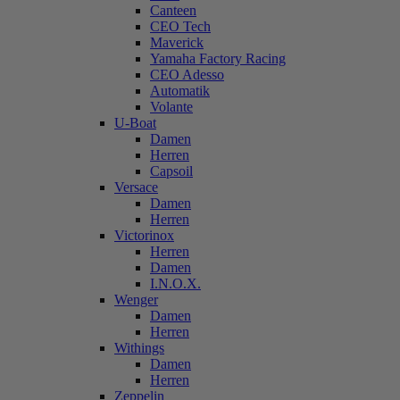
Canteen
CEO Tech
Maverick
Yamaha Factory Racing
CEO Adesso
Automatik
Volante
U-Boat
Damen
Herren
Capsoil
Versace
Damen
Herren
Victorinox
Herren
Damen
I.N.O.X.
Wenger
Damen
Herren
Withings
Damen
Herren
Zeppelin