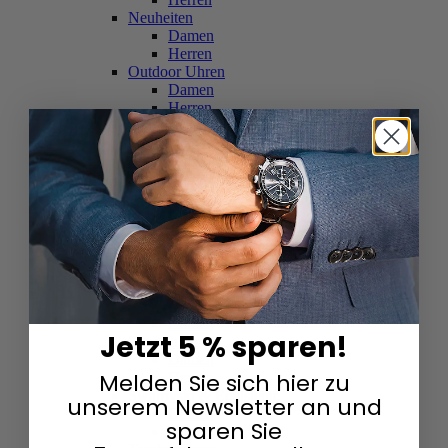
Neuheiten
Damen
Herren
Outdoor Uhren
Damen
Herren
Schweizer Uhren
Damen
Herren
Skelettuhren
Damen
Herren
Smartwatches
Damen
Herren
Solaruhren
Herren
Damen
Jetzt 5 % sparen!
Sportuhren
Damen
Melden Sie sich hier zu
Herren
Swarovski & Edelsteine
unserem Newsletter an und
Damen
sparen Sie
Herren