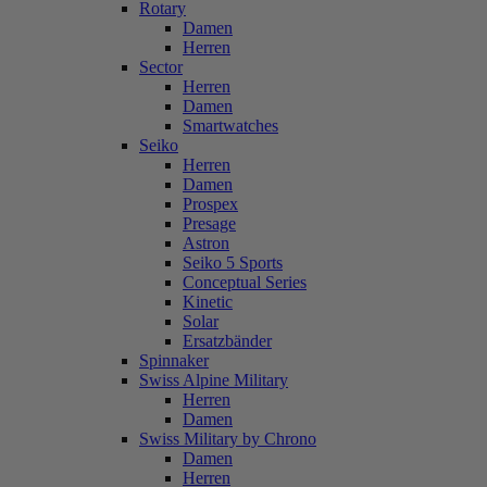
Rotary
Damen
Herren
Sector
Herren
Damen
Smartwatches
Seiko
Herren
Damen
Prospex
Presage
Astron
Seiko 5 Sports
Conceptual Series
Kinetic
Solar
Ersatzbänder
Spinnaker
Swiss Alpine Military
Herren
Damen
Swiss Military by Chrono
Damen
Herren