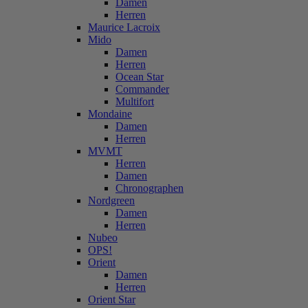
Damen
Herren
Maurice Lacroix
Mido
Damen
Herren
Ocean Star
Commander
Multifort
Mondaine
Damen
Herren
MVMT
Herren
Damen
Chronographen
Nordgreen
Damen
Herren
Nubeo
OPS!
Orient
Damen
Herren
Orient Star