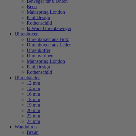
Beweger für 8 Uhren
Beco
Mainspring London
Paul Design
Rothenschild
B-Ware Uhrenbeweger
Uhrenboxen
Uhrenboxen aus Holz
Uhrenboxen aus Leder
Uhrenkoffer
Uhrenvitrinen
Mainspring London
Paul Design
Rothenschild
Uhrenbänder
12 mm
14 mm
16 mm
18 mm
19 mm
20 mm
22 mm
24 mm
Wanduhren
Braun