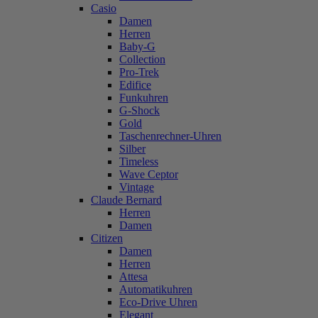
Casio
Damen
Herren
Baby-G
Collection
Pro-Trek
Edifice
Funkuhren
G-Shock
Gold
Taschenrechner-Uhren
Silber
Timeless
Wave Ceptor
Vintage
Claude Bernard
Herren
Damen
Citizen
Damen
Herren
Attesa
Automatikuhren
Eco-Drive Uhren
Elegant