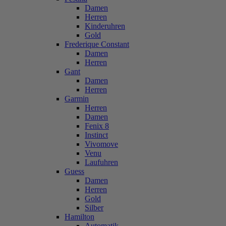
Damen
Herren
Kinderuhren
Gold
Frederique Constant
Damen
Herren
Gant
Damen
Herren
Garmin
Herren
Damen
Fenix 8
Instinct
Vivomove
Venu
Laufuhren
Guess
Damen
Herren
Gold
Silber
Hamilton
Automatik