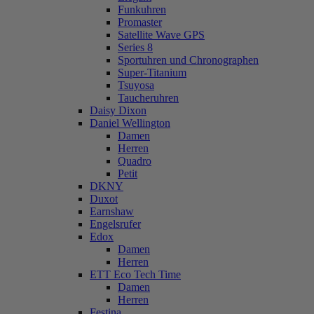
Funkuhren
Promaster
Satellite Wave GPS
Series 8
Sportuhren und Chronographen
Super-Titanium
Tsuyosa
Taucheruhren
Daisy Dixon
Daniel Wellington
Damen
Herren
Quadro
Petit
DKNY
Duxot
Earnshaw
Engelsrufer
Edox
Damen
Herren
ETT Eco Tech Time
Damen
Herren
Festina