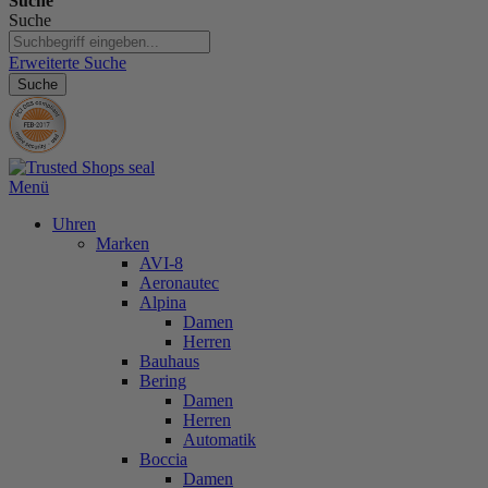
Suche
Suche
Erweiterte Suche
Suche
Menü
Uhren
Marken
AVI-8
Aeronautec
Alpina
Damen
Herren
Bauhaus
Bering
Damen
Herren
Automatik
Boccia
Damen