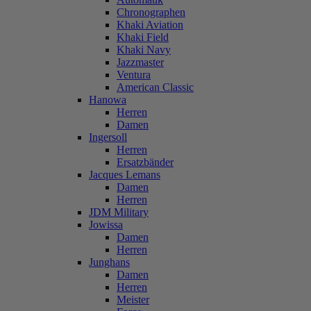
Chronographen
Khaki Aviation
Khaki Field
Khaki Navy
Jazzmaster
Ventura
American Classic
Hanowa
Herren
Damen
Ingersoll
Herren
Ersatzbänder
Jacques Lemans
Damen
Herren
JDM Military
Jowissa
Damen
Herren
Junghans
Damen
Herren
Meister