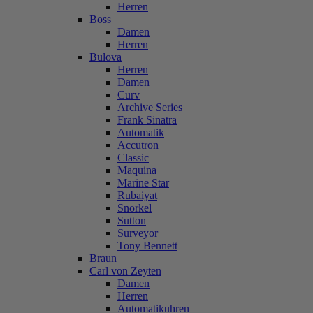
Herren
Boss
Damen
Herren
Bulova
Herren
Damen
Curv
Archive Series
Frank Sinatra
Automatik
Accutron
Classic
Maquina
Marine Star
Rubaiyat
Snorkel
Sutton
Surveyor
Tony Bennett
Braun
Carl von Zeyten
Damen
Herren
Automatikuhren