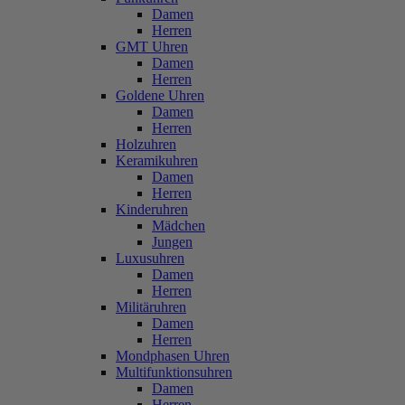
Damen
Herren
GMT Uhren
Damen
Herren
Goldene Uhren
Damen
Herren
Holzuhren
Keramikuhren
Damen
Herren
Kinderuhren
Mädchen
Jungen
Luxusuhren
Damen
Herren
Militäruhren
Damen
Herren
Mondphasen Uhren
Multifunktionsuhren
Damen
Herren