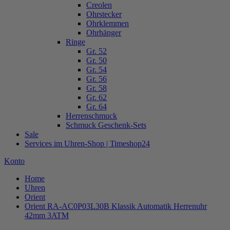
Creolen
Ohrstecker
Ohrklemmen
Ohrhänger
Ringe
Gr. 52
Gr. 50
Gr. 54
Gr. 56
Gr. 58
Gr. 62
Gr. 64
Herrenschmuck
Schmuck Geschenk-Sets
Sale
Services im Uhren-Shop | Timeshop24
Konto
Home
Uhren
Orient
Orient RA-AC0P03L30B Klassik Automatik Herrenuhr
42mm 3ATM