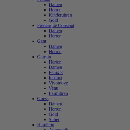
Damen
Herren
Kinderuhren
Gold
Frederique Constant
Damen
Herren
Gant
Damen
Herren
Garmin
Herren
Damen
Fenix 8
Instinct
Vivomove
Venu
Laufuhren
Guess
Damen
Herren
Gold
Silber
Hamilton
Automatik