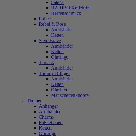
Sale %
HARIBO Kollektion
Herrenschmuck
Police
Rebel & Rose
Armbänder
Ketten
Save Brave
Armbänder
Ketten
Ohrringe
Tamaris
Armbänder
Tommy Hilfiger
Armbänder
Ketten
Ohrringe
Manschettenknöpfe
Themen
Anhänger
Armbänder
Charms
Fußkettchen
Ketten
Ohrringe