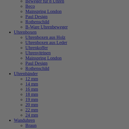
Beweger für 8 Uhren
Beco
Mainspring London
Paul Design
Rothenschild
B-Ware Uhrenbeweger
Uhrenboxen
Uhrenboxen aus Holz
Uhrenboxen aus Leder
Uhrenkoffer
Uhrenvitrinen
Mainspring London
Paul Design
Rothenschild
Uhrenbänder
12 mm
14 mm
16 mm
18 mm
19 mm
20 mm
22 mm
24 mm
Wanduhren
Braun