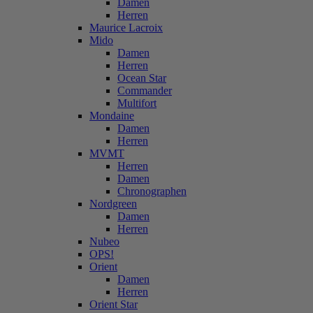
Damen
Herren
Maurice Lacroix
Mido
Damen
Herren
Ocean Star
Commander
Multifort
Mondaine
Damen
Herren
MVMT
Herren
Damen
Chronographen
Nordgreen
Damen
Herren
Nubeo
OPS!
Orient
Damen
Herren
Orient Star