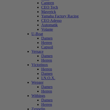
Canteen
CEO Tech
Maverick
Yamaha Factory Racing
CEO Adesso
Automatik
Volante
U-Boat
Damen
Herren
Capsoil
Versace
Damen
Herren
Victorinox
Herren
Damen
I.N.O.X.
Wenger
Damen
Herren
Withings
Damen
Herren
Zeppelin