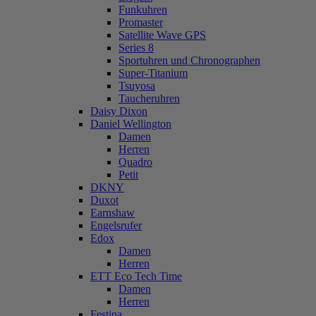
Funkuhren
Promaster
Satellite Wave GPS
Series 8
Sportuhren und Chronographen
Super-Titanium
Tsuyosa
Taucheruhren
Daisy Dixon
Daniel Wellington
Damen
Herren
Quadro
Petit
DKNY
Duxot
Earnshaw
Engelsrufer
Edox
Damen
Herren
ETT Eco Tech Time
Damen
Herren
Festina