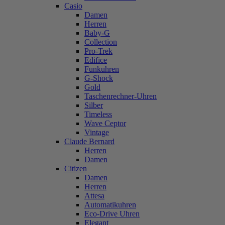
Casio
Damen
Herren
Baby-G
Collection
Pro-Trek
Edifice
Funkuhren
G-Shock
Gold
Taschenrechner-Uhren
Silber
Timeless
Wave Ceptor
Vintage
Claude Bernard
Herren
Damen
Citizen
Damen
Herren
Attesa
Automatikuhren
Eco-Drive Uhren
Elegant