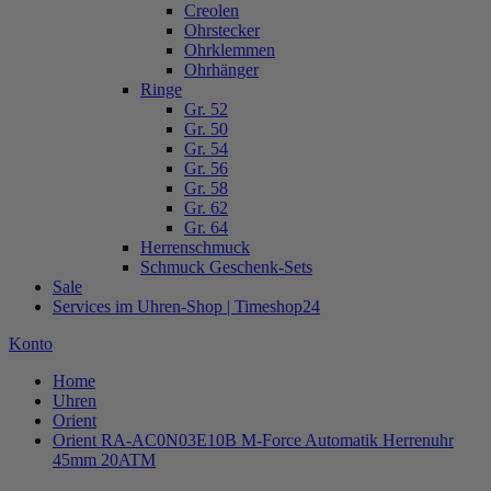
Creolen
Ohrstecker
Ohrklemmen
Ohrhänger
Ringe
Gr. 52
Gr. 50
Gr. 54
Gr. 56
Gr. 58
Gr. 62
Gr. 64
Herrenschmuck
Schmuck Geschenk-Sets
Sale
Services im Uhren-Shop | Timeshop24
Konto
Home
Uhren
Orient
Orient RA-AC0N03E10B M-Force Automatik Herrenuhr
45mm 20ATM