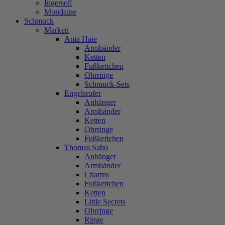
Ingersoll
Mondaine
Schmuck
Marken
Ania Haie
Armbänder
Ketten
Fußkettchen
Ohrringe
Schmuck-Sets
Engelsrufer
Anhänger
Armbänder
Ketten
Ohrringe
Fußkettchen
Thomas Sabo
Anhänger
Armbänder
Charms
Fußkettchen
Ketten
Little Secrets
Ohrringe
Ringe