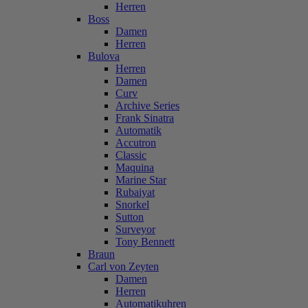
Herren
Boss
Damen
Herren
Bulova
Herren
Damen
Curv
Archive Series
Frank Sinatra
Automatik
Accutron
Classic
Maquina
Marine Star
Rubaiyat
Snorkel
Sutton
Surveyor
Tony Bennett
Braun
Carl von Zeyten
Damen
Herren
Automatikuhren