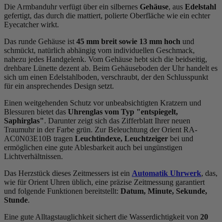
Die Armbanduhr verfügt über ein silbernes
Gehäuse
, aus
Edelstahl
gefertigt, das durch die
mattiert, poliert
e Oberfläche wie ein echter
Eyecatcher wirkt.
Das
rund
e Gehäuse ist
45 mm breit
sowie 13 mm hoch
und
schmückt, natürlich abhängig vom individuellen Geschmack,
nahezu jedes Handgelenk. Vom Gehäuse hebt sich die
beidseitig,
drehbar
e Lünette dezent ab. Beim Gehäuseboden der Uhr handelt es
sich um einen Edelstahlboden, verschraubt, der den Schlusspunkt
für ein ansprechendes Design setzt.
Einen weitgehenden Schutz vor unbeabsichtigten Kratzern und
Blessuren bietet das
Uhrenglas vom Typ "entspiegelt,
Saphirglas"
. Darunter zeigt sich das Zifferblatt Ihrer neuen
Traumuhr in der Farbe
grün
. Zur Beleuchtung der Orient RA-
AC0N03E10B tragen
Leuchtindexe, Leuchtzeiger
bei und
ermöglichen eine gute Ablesbarkeit auch bei ungünstigen
Lichtverhältnissen.
Das Herzstück dieses Zeitmessers ist ein
Automatik Uhrwerk
, das,
wie für Orient Uhren üblich, eine präzise Zeitmessung garantiert
und folgende Funktionen bereitstellt:
Datum, Minute, Sekunde,
Stunde
.
Eine gute Alltagstauglichkeit sichert die Wasserdichtigkeit von
20