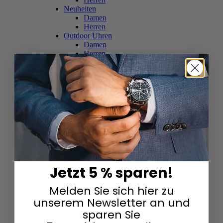
Neuheiten
Damen
Herren
Outdoor Uhren
Damen
Herren
Schweizer Uhren
Damen
Herren
Skelettuhren
Damen
Herren
Smartwatches
Damen
Herren
Solaruhren
Herren
Damen
Jetzt 5 % sparen!
Sportuhren
Damen
Melden Sie sich hier zu
Herren
Swarovski & Edelsteine
unserem Newsletter an und
Damen
sparen Sie
Herren