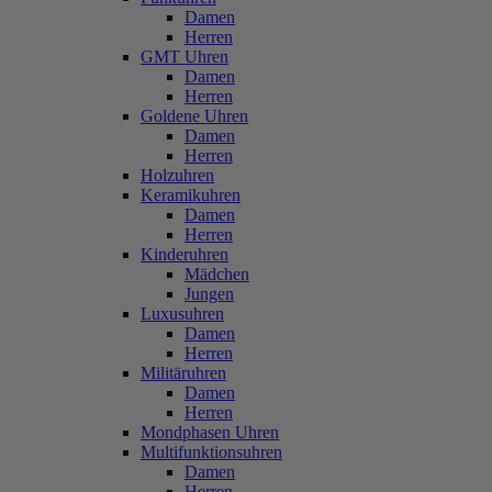
Damen
Herren
GMT Uhren
Damen
Herren
Goldene Uhren
Damen
Herren
Holzuhren
Keramikuhren
Damen
Herren
Kinderuhren
Mädchen
Jungen
Luxusuhren
Damen
Herren
Militäruhren
Damen
Herren
Mondphasen Uhren
Multifunktionsuhren
Damen
Herren