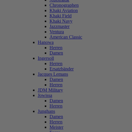
Chronographen
Khaki Aviation
Khaki Field
Khaki Navy
Jazzmaster
Ventura
American Classic
Hanowa
Herren
Damen
Ingersoll
Herren
Ersatzbänder
Jacques Lemans
Damen
Herren
JDM Military
Jowissa
Damen
Herren
Junghans
Damen
Herren
Meister