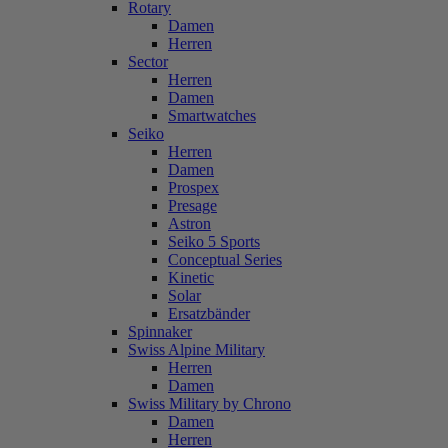
Rotary
Damen
Herren
Sector
Herren
Damen
Smartwatches
Seiko
Herren
Damen
Prospex
Presage
Astron
Seiko 5 Sports
Conceptual Series
Kinetic
Solar
Ersatzbänder
Spinnaker
Swiss Alpine Military
Herren
Damen
Swiss Military by Chrono
Damen
Herren