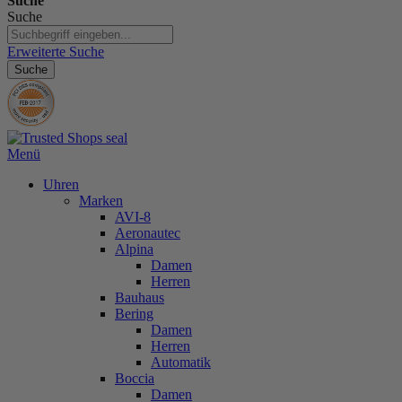
Suche
Suche
Erweiterte Suche
Suche
Menü
Uhren
Marken
AVI-8
Aeronautec
Alpina
Damen
Herren
Bauhaus
Bering
Damen
Herren
Automatik
Boccia
Damen