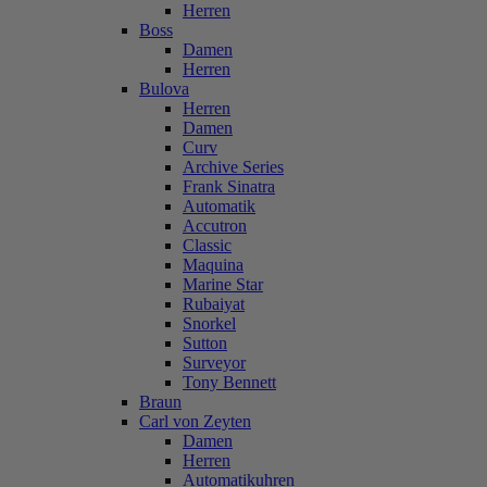
Herren
Boss
Damen
Herren
Bulova
Herren
Damen
Curv
Archive Series
Frank Sinatra
Automatik
Accutron
Classic
Maquina
Marine Star
Rubaiyat
Snorkel
Sutton
Surveyor
Tony Bennett
Braun
Carl von Zeyten
Damen
Herren
Automatikuhren