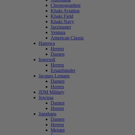
Chronographen
Khaki Aviation
Khaki Field
Khaki Navy
Jazzmaster
Ventura
American Classic
Hanowa
Herren
Damen
Ingersoll
Herren
Ersatzbänder
Jacques Lemans
Damen
Herren
JDM Military
Jowissa
Damen
Herren
Junghans
Damen
Herren
Meister