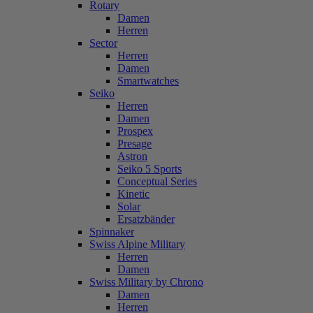
Rotary
Damen
Herren
Sector
Herren
Damen
Smartwatches
Seiko
Herren
Damen
Prospex
Presage
Astron
Seiko 5 Sports
Conceptual Series
Kinetic
Solar
Ersatzbänder
Spinnaker
Swiss Alpine Military
Herren
Damen
Swiss Military by Chrono
Damen
Herren