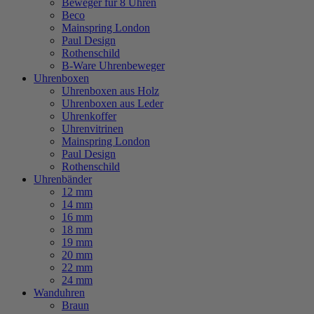
Beweger für 8 Uhren
Beco
Mainspring London
Paul Design
Rothenschild
B-Ware Uhrenbeweger
Uhrenboxen
Uhrenboxen aus Holz
Uhrenboxen aus Leder
Uhrenkoffer
Uhrenvitrinen
Mainspring London
Paul Design
Rothenschild
Uhrenbänder
12 mm
14 mm
16 mm
18 mm
19 mm
20 mm
22 mm
24 mm
Wanduhren
Braun