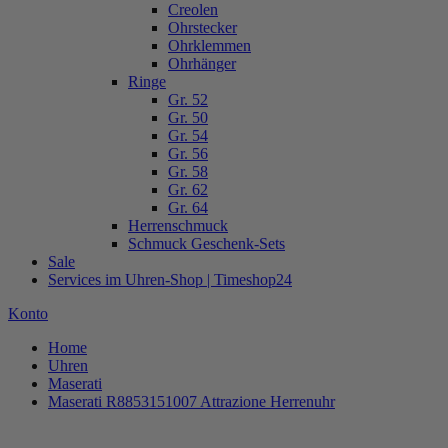
Creolen
Ohrstecker
Ohrklemmen
Ohrhänger
Ringe
Gr. 52
Gr. 50
Gr. 54
Gr. 56
Gr. 58
Gr. 62
Gr. 64
Herrenschmuck
Schmuck Geschenk-Sets
Sale
Services im Uhren-Shop | Timeshop24
Konto
Home
Uhren
Maserati
Maserati R8853151007 Attrazione Herrenuhr