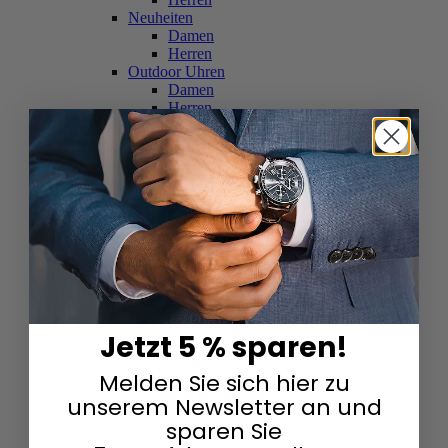
Neuheiten
Damen
Herren
Outdoor Uhren
Damen
Herren
Schweizer Uhren
Damen
Herren
Skelettuhren
Damen
Herren
Smartwatches
Damen
Herren
Solaruhren
Herren
Damen
Jetzt 5 % sparen!
Sportuhren
Damen
Melden Sie sich hier zu
Herren
Swarovski & Edelsteine
unserem Newsletter an und
Damen
sparen Sie
Herren