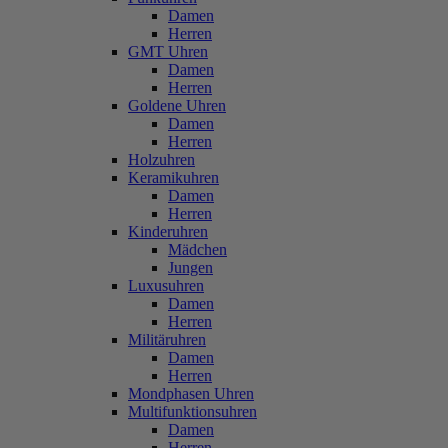
Damen
Herren
GMT Uhren
Damen
Herren
Goldene Uhren
Damen
Herren
Holzuhren
Keramikuhren
Damen
Herren
Kinderuhren
Mädchen
Jungen
Luxusuhren
Damen
Herren
Militäruhren
Damen
Herren
Mondphasen Uhren
Multifunktionsuhren
Damen
Herren