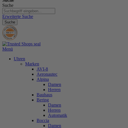
Suche
Suche
Erweiterte Suche
Suche
Menü
Uhren
Marken
AVI-8
Aeronautec
Alpina
Damen
Herren
Bauhaus
Bering
Damen
Herren
Automatik
Boccia
Damen