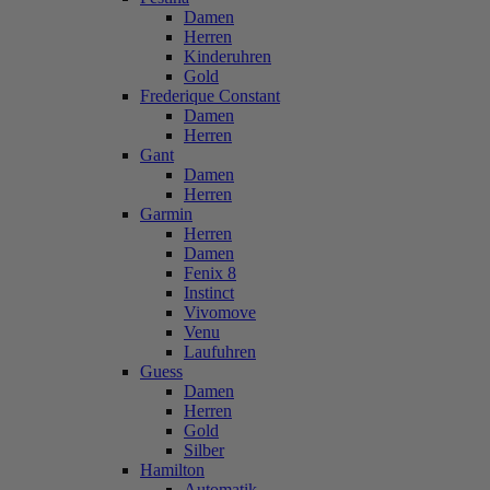
Damen
Herren
Kinderuhren
Gold
Frederique Constant
Damen
Herren
Gant
Damen
Herren
Garmin
Herren
Damen
Fenix 8
Instinct
Vivomove
Venu
Laufuhren
Guess
Damen
Herren
Gold
Silber
Hamilton
Automatik