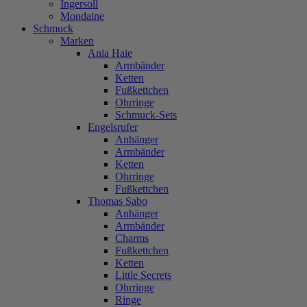
Ingersoll
Mondaine
Schmuck
Marken
Ania Haie
Armbänder
Ketten
Fußkettchen
Ohrringe
Schmuck-Sets
Engelsrufer
Anhänger
Armbänder
Ketten
Ohrringe
Fußkettchen
Thomas Sabo
Anhänger
Armbänder
Charms
Fußkettchen
Ketten
Little Secrets
Ohrringe
Ringe