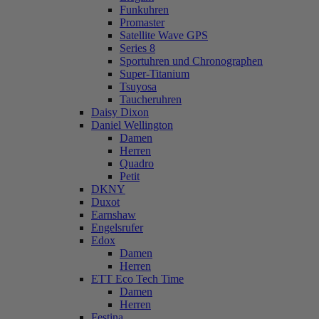
Funkuhren
Promaster
Satellite Wave GPS
Series 8
Sportuhren und Chronographen
Super-Titanium
Tsuyosa
Taucheruhren
Daisy Dixon
Daniel Wellington
Damen
Herren
Quadro
Petit
DKNY
Duxot
Earnshaw
Engelsrufer
Edox
Damen
Herren
ETT Eco Tech Time
Damen
Herren
Festina