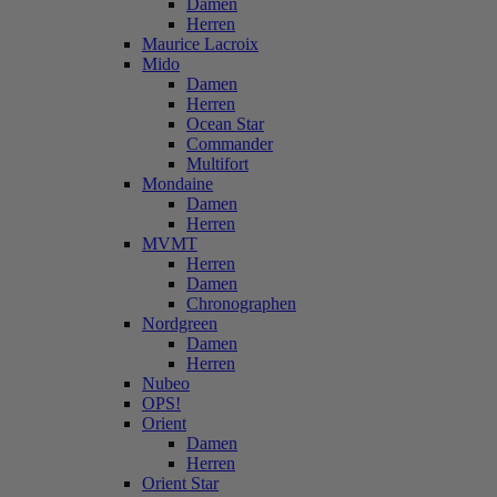
Damen
Herren
Maurice Lacroix
Mido
Damen
Herren
Ocean Star
Commander
Multifort
Mondaine
Damen
Herren
MVMT
Herren
Damen
Chronographen
Nordgreen
Damen
Herren
Nubeo
OPS!
Orient
Damen
Herren
Orient Star