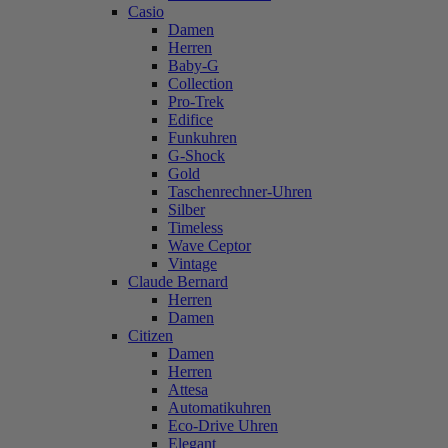
Casio
Damen
Herren
Baby-G
Collection
Pro-Trek
Edifice
Funkuhren
G-Shock
Gold
Taschenrechner-Uhren
Silber
Timeless
Wave Ceptor
Vintage
Claude Bernard
Herren
Damen
Citizen
Damen
Herren
Attesa
Automatikuhren
Eco-Drive Uhren
Elegant