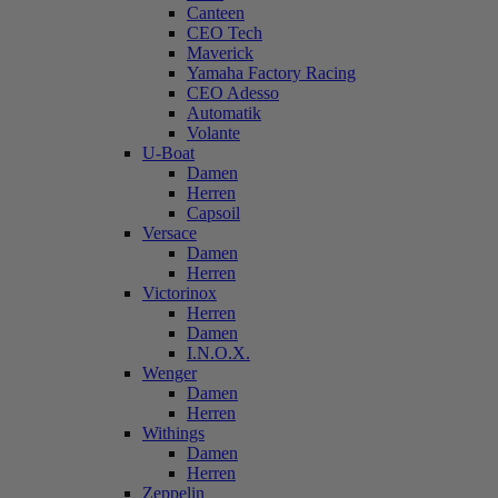
Canteen
CEO Tech
Maverick
Yamaha Factory Racing
CEO Adesso
Automatik
Volante
U-Boat
Damen
Herren
Capsoil
Versace
Damen
Herren
Victorinox
Herren
Damen
I.N.O.X.
Wenger
Damen
Herren
Withings
Damen
Herren
Zeppelin