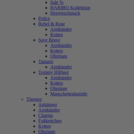
Sale %
HARIBO Kollektion
Herrenschmuck
Police
Rebel & Rose
Armbänder
Ketten
Save Brave
Armbänder
Ketten
Ohrringe
Tamaris
Armbänder
Tommy Hilfiger
Armbänder
Ketten
Ohrringe
Manschettenknöpfe
Themen
Anhänger
Armbänder
Charms
Fußkettchen
Ketten
Ohrringe