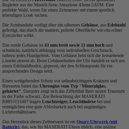
Begleiter aus der Modell-Serie Attrazione 43mm 5ATM. Eine
perfekte Wahl, wenn Sie einen Zeitmesser mit einem sportlich
lebendigen Look suchen.
Die Armbanduhr verfügt über ein silbernes
Gehäuse
, aus
Edelstahl
gefertigt, das durch die
mattiert, poliert
e Oberfläche wie ein echter
Eyecatcher wirkt.
Das
rund
e Gehäuse ist
43 mm breit
sowie 11 mm hoch
und
schmückt, natürlich abhängig vom individuellen Geschmack,
nahezu jedes Handgelenk. Vom Gehäuse hebt sich die
feststehend
e
Lünette dezent ab. Beim Gehäuseboden der Uhr handelt es sich um
einen Edelstahlboden, gepresst, der den Schlusspunkt für ein
ansprechendes Design setzt.
Einen weitgehenden Schutz vor unbeabsichtigten Kratzern und
Blessuren bietet das
Uhrenglas vom Typ "Mineralglas,
gehärtet"
. Darunter zeigt sich das Zifferblatt Ihrer neuen Traumuhr
in der Farbe
schwarz
. Zur Beleuchtung der MASERATI
R8853151007 tragen
Leuchtzeiger, Leuchtindexe
bei und
ermöglichen eine gute Ablesbarkeit auch bei ungünstigen
Lichtverhältnissen.
Das Herzstück dieses Zeitmessers ist ein
Quarz Uhrwerk (mit
Batterie)
, das, wie für MASERATI Uhren üblich, eine präzise