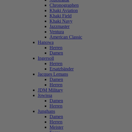
Chronographen
Khaki Aviation
Khaki Field
Khaki Navy
Jazzmaster
Ventura
American Classic
Hanowa
Herren
Damen
Ingersoll
Herren
Ersatzbänder
Jacques Lemans
Damen
Herren
JDM Military
Jowissa
Damen
Herren
Junghans
Damen
Herren
Meister