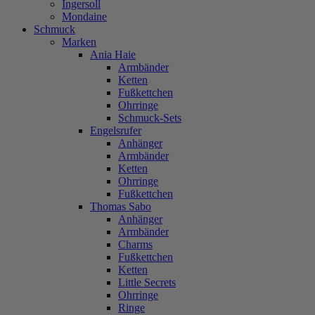
Ingersoll
Mondaine
Schmuck
Marken
Ania Haie
Armbänder
Ketten
Fußkettchen
Ohrringe
Schmuck-Sets
Engelsrufer
Anhänger
Armbänder
Ketten
Ohrringe
Fußkettchen
Thomas Sabo
Anhänger
Armbänder
Charms
Fußkettchen
Ketten
Little Secrets
Ohrringe
Ringe