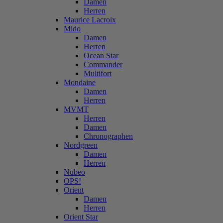
Damen
Herren
Maurice Lacroix
Mido
Damen
Herren
Ocean Star
Commander
Multifort
Mondaine
Damen
Herren
MVMT
Herren
Damen
Chronographen
Nordgreen
Damen
Herren
Nubeo
OPS!
Orient
Damen
Herren
Orient Star