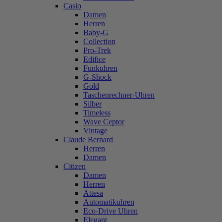
Casio
Damen
Herren
Baby-G
Collection
Pro-Trek
Edifice
Funkuhren
G-Shock
Gold
Taschenrechner-Uhren
Silber
Timeless
Wave Ceptor
Vintage
Claude Bernard
Herren
Damen
Citizen
Damen
Herren
Attesa
Automatikuhren
Eco-Drive Uhren
Elegant