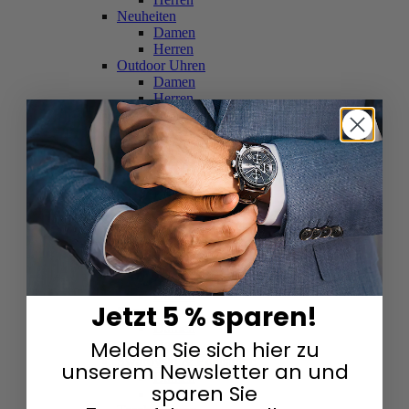
Neuheiten
Damen
Herren
Outdoor Uhren
Damen
Herren
Schweizer Uhren
Damen
Herren
Skelettuhren
Damen
Herren
Smartwatches
Damen
Herren
Solaruhren
Herren
Damen
Jetzt 5 % sparen!
Sportuhren
Damen
Melden Sie sich hier zu
Herren
Swarovski & Edelsteine
unserem Newsletter an und
Damen
sparen Sie
Herren