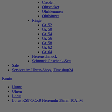
Creolen
Ohrstecker
Ohrklemmen
Ohrhänger
Ringe
Gr. 52
Gr. 50
Gr. 54
Gr. 56
Gr. 58
Gr. 62
Gr. 64
Herrenschmuck
Schmuck Geschenk-Sets
Sale
Services im Uhren-Shop | Timeshop24
Konto
Home
Uhren
Lorus
Lorus RS975CX9 Herrenuhr 38mm 10ATM