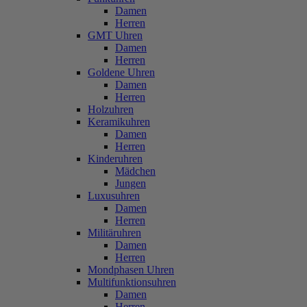
Damen
Herren
GMT Uhren
Damen
Herren
Goldene Uhren
Damen
Herren
Holzuhren
Keramikuhren
Damen
Herren
Kinderuhren
Mädchen
Jungen
Luxusuhren
Damen
Herren
Militäruhren
Damen
Herren
Mondphasen Uhren
Multifunktionsuhren
Damen
Herren