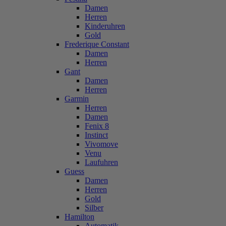
Damen
Herren
Kinderuhren
Gold
Frederique Constant
Damen
Herren
Gant
Damen
Herren
Garmin
Herren
Damen
Fenix 8
Instinct
Vivomove
Venu
Laufuhren
Guess
Damen
Herren
Gold
Silber
Hamilton
Automatik