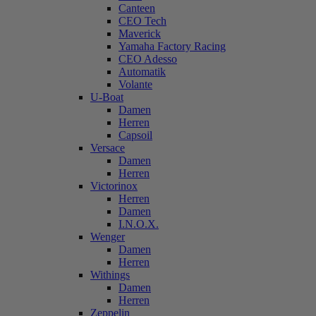
Canteen
CEO Tech
Maverick
Yamaha Factory Racing
CEO Adesso
Automatik
Volante
U-Boat
Damen
Herren
Capsoil
Versace
Damen
Herren
Victorinox
Herren
Damen
I.N.O.X.
Wenger
Damen
Herren
Withings
Damen
Herren
Zeppelin