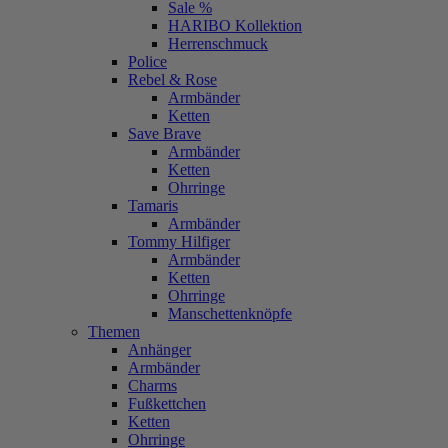
Sale %
HARIBO Kollektion
Herrenschmuck
Police
Rebel & Rose
Armbänder
Ketten
Save Brave
Armbänder
Ketten
Ohrringe
Tamaris
Armbänder
Tommy Hilfiger
Armbänder
Ketten
Ohrringe
Manschettenknöpfe
Themen
Anhänger
Armbänder
Charms
Fußkettchen
Ketten
Ohrringe