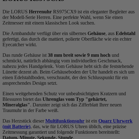
Die LORUS
Herrenuhr
RS975CX9 ist ein eleganter Begleiter aus
der Modell-Serie Herren. Eine perfekte Wahl, wenn Sie einen
Zeitmesser mit einem klassischen Look suchen.
Die Armbanduhr verfügt über ein silbernes
Gehäuse
, aus
Edelstahl
gefertigt, das durch die
mattiert, poliert
e Oberfläche wie ein echter
Eyecatcher wirkt.
Das
rund
e Gehäuse ist
38 mm breit
sowie 9 mm hoch
und
schmückt, natürlich abhängig vom individuellen Geschmack,
nahezu jedes Handgelenk. Vom Gehäuse hebt sich die
feststehend
e
Lünette dezent ab. Beim Gehäuseboden der Uhr handelt es sich um
einen Edelstahlboden, verschraubt, der den Schlusspunkt für ein
ansprechendes Design setzt.
Einen weitgehenden Schutz vor unbeabsichtigten Kratzern und
Blessuren bietet das
Uhrenglas vom Typ "gehärtet,
Mineralglas"
. Darunter zeigt sich das Zifferblatt Ihrer neuen
Traumuhr in der Farbe
weiß
.
Das Herzstück dieser
Multifunktionsuhr
ist ein
Quarz Uhrwerk
(mit Batterie)
, das, wie für LORUS Uhren üblich, eine präzise
Zeitmessung garantiert und folgende Funktionen bereitstellt:
Datum, Minute, Sekunde, Stunde
.