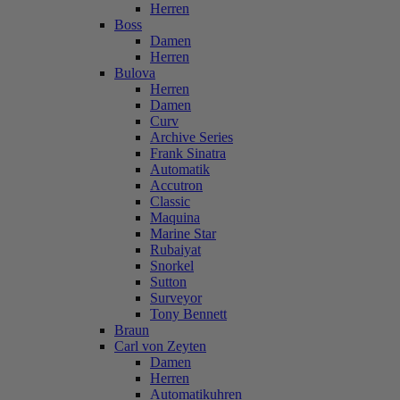
Herren
Boss
Damen
Herren
Bulova
Herren
Damen
Curv
Archive Series
Frank Sinatra
Automatik
Accutron
Classic
Maquina
Marine Star
Rubaiyat
Snorkel
Sutton
Surveyor
Tony Bennett
Braun
Carl von Zeyten
Damen
Herren
Automatikuhren