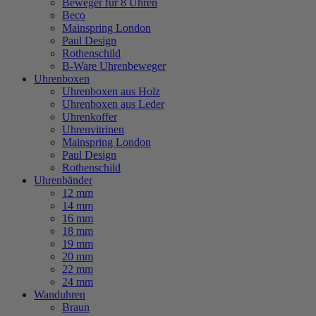
Beweger für 8 Uhren
Beco
Mainspring London
Paul Design
Rothenschild
B-Ware Uhrenbeweger
Uhrenboxen
Uhrenboxen aus Holz
Uhrenboxen aus Leder
Uhrenkoffer
Uhrenvitrinen
Mainspring London
Paul Design
Rothenschild
Uhrenbänder
12 mm
14 mm
16 mm
18 mm
19 mm
20 mm
22 mm
24 mm
Wanduhren
Braun