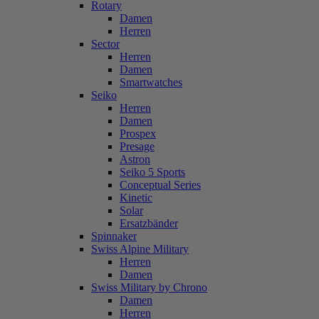
Rotary
Damen
Herren
Sector
Herren
Damen
Smartwatches
Seiko
Herren
Damen
Prospex
Presage
Astron
Seiko 5 Sports
Conceptual Series
Kinetic
Solar
Ersatzbänder
Spinnaker
Swiss Alpine Military
Herren
Damen
Swiss Military by Chrono
Damen
Herren