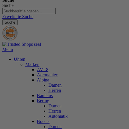
Suche
Suche
Erweiterte Suche
Suche
Menü
Uhren
Marken
AVI-8
Aeronautec
Alpina
Damen
Herren
Bauhaus
Bering
Damen
Herren
Automatik
Boccia
Damen