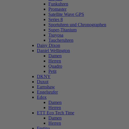
Funkuhren
Promaster
Satellite Wave GPS
Series 8
Sportuhren und Chronographen
Super-Titanium
Tsuyosa
Taucheruhren
Daisy Dixon
Daniel Wellington
Damen
Herren
Quadro
Petit
DKNY
Duxot
Earnshaw
Engelsrufer
Edox
Damen
Herren
ETT Eco Tech Time
Damen
Herren
Festina