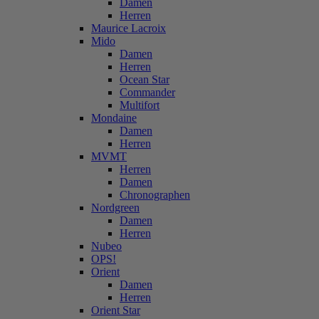
Damen
Herren
Maurice Lacroix
Mido
Damen
Herren
Ocean Star
Commander
Multifort
Mondaine
Damen
Herren
MVMT
Herren
Damen
Chronographen
Nordgreen
Damen
Herren
Nubeo
OPS!
Orient
Damen
Herren
Orient Star