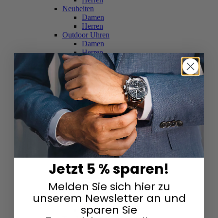
Neuheiten
Damen
Herren
Outdoor Uhren
Damen
Herren
Schweizer Uhren
Damen
Herren
Skelettuhren
Damen
Herren
Smartwatches
Damen
Herren
Solaruhren
Herren
Damen
Jetzt 5 % sparen!
Sportuhren
Damen
Melden Sie sich hier zu
Herren
Swarovski & Edelsteine
unserem Newsletter an und
Damen
sparen Sie
Herren