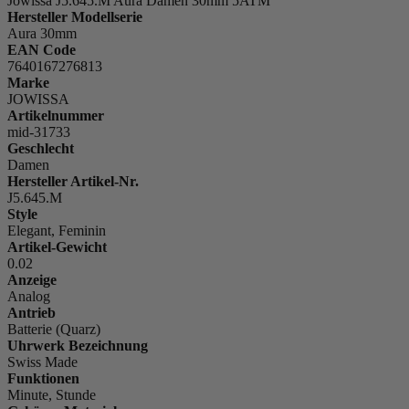
Jowissa J5.645.M Aura Damen 30mm 5ATM
Hersteller Modellserie
Aura 30mm
EAN Code
7640167276813
Marke
JOWISSA
Artikelnummer
mid-31733
Geschlecht
Damen
Hersteller Artikel-Nr.
J5.645.M
Style
Elegant, Feminin
Artikel-Gewicht
0.02
Anzeige
Analog
Antrieb
Batterie (Quarz)
Uhrwerk Bezeichnung
Swiss Made
Funktionen
Minute, Stunde