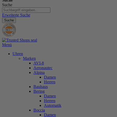
Suche
Suche
Erweiterte Suche
Suche
Menü
Uhren
Marken
AVI-8
Aeronautec
Alpina
Damen
Herren
Bauhaus
Bering
Damen
Herren
Automatik
Boccia
Damen