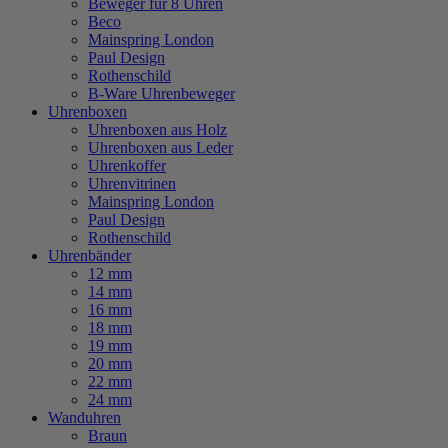
Beweger für 8 Uhren
Beco
Mainspring London
Paul Design
Rothenschild
B-Ware Uhrenbeweger
Uhrenboxen
Uhrenboxen aus Holz
Uhrenboxen aus Leder
Uhrenkoffer
Uhrenvitrinen
Mainspring London
Paul Design
Rothenschild
Uhrenbänder
12 mm
14 mm
16 mm
18 mm
19 mm
20 mm
22 mm
24 mm
Wanduhren
Braun