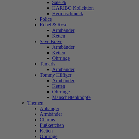
Sale %
HARIBO Kollektion
Herrenschmuck
Police
Rebel & Rose
Armbänder
Ketten
Save Brave
Armbänder
Ketten
Ohrringe
Tamaris
Armbänder
Tommy Hilfiger
Armbänder
Ketten
Ohrringe
Manschettenknöpfe
Themen
Anhänger
Armbänder
Charms
Fußkettchen
Ketten
Ohrringe