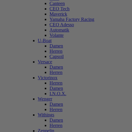
Canteen
CEO Tech
Maverick
Yamaha Factory Racing
CEO Adesso
Automatik
Volante
U-Boat
Damen
Herren
Capsoil
Versace
Damen
Herren
Victorinox
Herren
Damen
I.N.O.X.
Wenger
Damen
Herren
Withings
Damen
Herren
Zeppelin