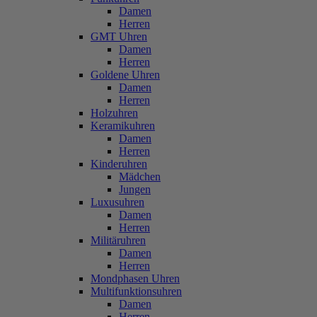
Damen
Herren
GMT Uhren
Damen
Herren
Goldene Uhren
Damen
Herren
Holzuhren
Keramikuhren
Damen
Herren
Kinderuhren
Mädchen
Jungen
Luxusuhren
Damen
Herren
Militäruhren
Damen
Herren
Mondphasen Uhren
Multifunktionsuhren
Damen
Herren