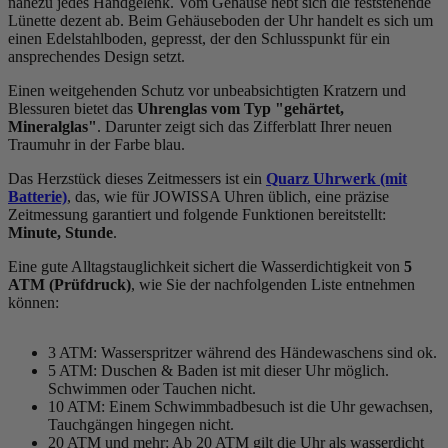
nahezu jedes Handgelenk. Vom Gehäuse hebt sich die
feststehend
e
Lünette dezent ab. Beim Gehäuseboden der Uhr handelt es sich um
einen Edelstahlboden, gepresst, der den Schlusspunkt für ein
ansprechendes Design setzt.
Einen weitgehenden Schutz vor unbeabsichtigten Kratzern und
Blessuren bietet das
Uhrenglas vom Typ "gehärtet,
Mineralglas"
. Darunter zeigt sich das Zifferblatt Ihrer neuen
Traumuhr in der Farbe
blau
.
Das Herzstück dieses Zeitmessers ist ein
Quarz Uhrwerk (mit
Batterie)
, das, wie für JOWISSA Uhren üblich, eine präzise
Zeitmessung garantiert und folgende Funktionen bereitstellt:
Minute, Stunde
.
Eine gute Alltagstauglichkeit sichert die Wasserdichtigkeit von
5
ATM (Prüfdruck)
, wie Sie der nachfolgenden Liste entnehmen
können:
3 ATM: Wasserspritzer während des Händewaschens sind ok.
5 ATM: Duschen & Baden ist mit dieser Uhr möglich.
Schwimmen oder Tauchen nicht.
10 ATM: Einem Schwimmbadbesuch ist die Uhr gewachsen,
Tauchgängen hingegen nicht.
20 ATM und mehr: Ab 20 ATM gilt die Uhr als wasserdicht