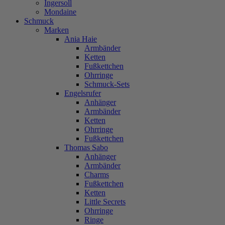
Ingersoll
Mondaine
Schmuck
Marken
Ania Haie
Armbänder
Ketten
Fußkettchen
Ohrringe
Schmuck-Sets
Engelsrufer
Anhänger
Armbänder
Ketten
Ohrringe
Fußkettchen
Thomas Sabo
Anhänger
Armbänder
Charms
Fußkettchen
Ketten
Little Secrets
Ohrringe
Ringe