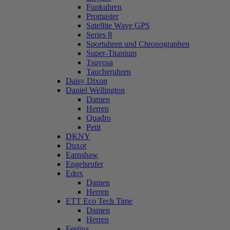
Funkuhren
Promaster
Satellite Wave GPS
Series 8
Sportuhren und Chronographen
Super-Titanium
Tsuyosa
Taucheruhren
Daisy Dixon
Daniel Wellington
Damen
Herren
Quadro
Petit
DKNY
Duxot
Earnshaw
Engelsrufer
Edox
Damen
Herren
ETT Eco Tech Time
Damen
Herren
Festina