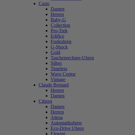
Casio
Damen
Herren
Baby-G
Collection
Pro-Trek
Edifice
Funkuhren
G-Shock
Gold
Taschenrechner-Uhren
Silber
Timeless
Wave Ceptor
Vintage
Claude Bernard
Herren
Damen
Citizen
Damen
Herren
Attesa
Automatikuhren
Eco-Drive Uhren
Elegant