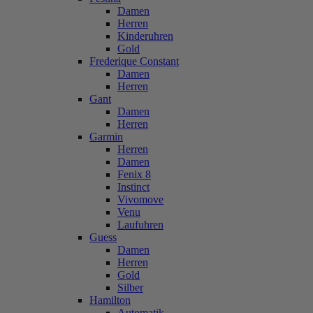
Damen
Herren
Kinderuhren
Gold
Frederique Constant
Damen
Herren
Gant
Damen
Herren
Garmin
Herren
Damen
Fenix 8
Instinct
Vivomove
Venu
Laufuhren
Guess
Damen
Herren
Gold
Silber
Hamilton
Automatik