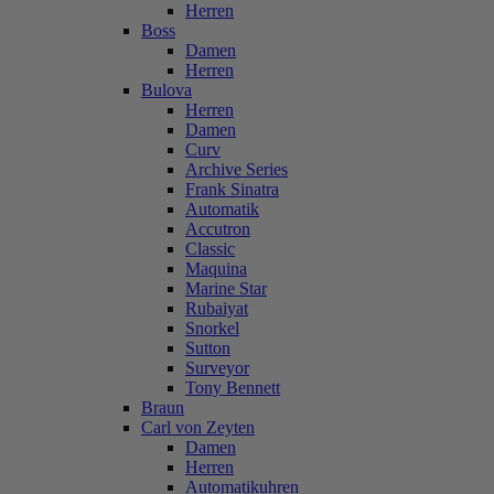
Herren
Boss
Damen
Herren
Bulova
Herren
Damen
Curv
Archive Series
Frank Sinatra
Automatik
Accutron
Classic
Maquina
Marine Star
Rubaiyat
Snorkel
Sutton
Surveyor
Tony Bennett
Braun
Carl von Zeyten
Damen
Herren
Automatikuhren