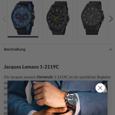
Beschreibung
Jacques Lemans 1-2119C
Die Jacques Lemans
Herrenuhr
1-2119C ist ein sportlicher Begleiter
aus der Modell-Serie Liverpool Chronograph 44mm. Eine perfekte
Wahl, wenn Sie einen Zeitmesser mit einem sportlich lebendigen
Look suchen.
Die
Chronographen-Funktion
macht diese Armbanduhr zu
einem geschätzten Accessoire für Sportler und alle, die ein
Messinstrument benötigen, um Bestzeiten, Laufzeiten,