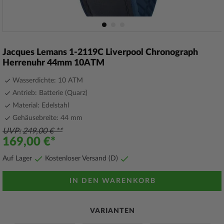
Zum
Anfang
Jacques Lemans 1-2119C Liverpool Chronograph
der
Herrenuhr 44mm 10ATM
Bildergalerie
springen
Wasserdichte: 10 ATM
Antrieb: Batterie (Quarz)
Material: Edelstahl
Gehäusebreite: 44 mm
UVP
249,00 €
169,00 €
Auf Lager
Kostenloser Versand (D)
IN DEN WARENKORB
VARIANTEN