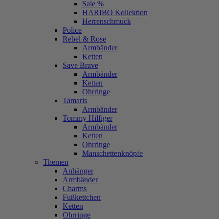
Sale %
HARIBO Kollektion
Herrenschmuck
Police
Rebel & Rose
Armbänder
Ketten
Save Brave
Armbänder
Ketten
Ohrringe
Tamaris
Armbänder
Tommy Hilfiger
Armbänder
Ketten
Ohrringe
Manschettenknöpfe
Themen
Anhänger
Armbänder
Charms
Fußkettchen
Ketten
Ohrringe