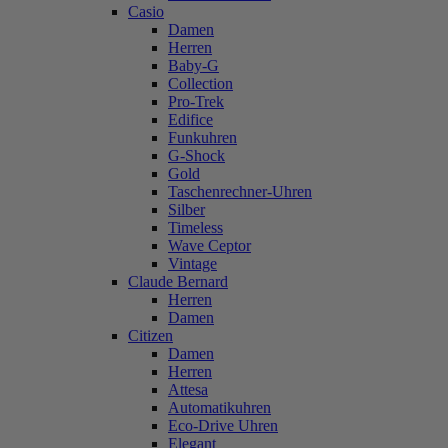
Casio
Damen
Herren
Baby-G
Collection
Pro-Trek
Edifice
Funkuhren
G-Shock
Gold
Taschenrechner-Uhren
Silber
Timeless
Wave Ceptor
Vintage
Claude Bernard
Herren
Damen
Citizen
Damen
Herren
Attesa
Automatikuhren
Eco-Drive Uhren
Elegant