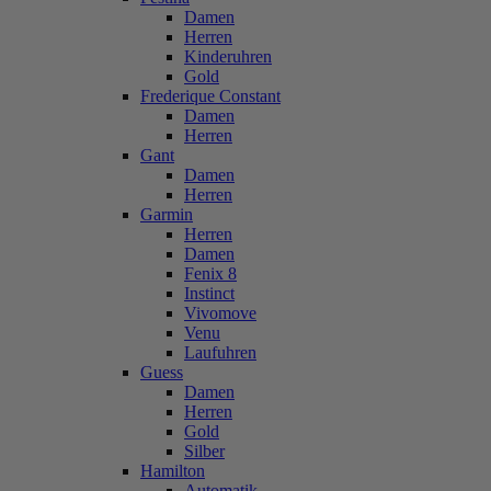
Damen
Herren
Kinderuhren
Gold
Frederique Constant
Damen
Herren
Gant
Damen
Herren
Garmin
Herren
Damen
Fenix 8
Instinct
Vivomove
Venu
Laufuhren
Guess
Damen
Herren
Gold
Silber
Hamilton
Automatik