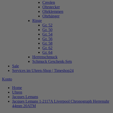
Creolen
Ohrstecker
Ohrklemmen
Ohrhänger
Ringe
Gr. 52
Gr. 50
Gr. 54
Gr. 56
Gr. 58
Gr. 62
Gr. 64
Herrenschmuck
Schmuck Geschenk-Sets
Sale
Services im Uhren-Shop | Timeshop24
Konto
Home
Uhren
Jacques Lemans
Jacques Lemans 1-2117A Liverpool Chronograph Herrenuhr
44mm 20ATM