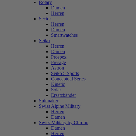
Rotary
Damen
Herren
Sector
Herren
Damen
Smartwatches
Seiko
Herren
Damen
Prospex
Presage
Astron
Seiko 5 Sports
Conceptual Series
Kinetic
Solar
Ersatzbänder
Spinnaker
Swiss Alpine Military
Herren
Damen
Swiss Military by Chrono
Damen
Herren