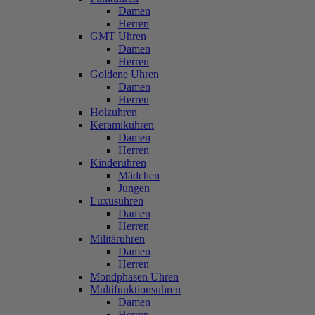
Damen
Herren
GMT Uhren
Damen
Herren
Goldene Uhren
Damen
Herren
Holzuhren
Keramikuhren
Damen
Herren
Kinderuhren
Mädchen
Jungen
Luxusuhren
Damen
Herren
Militäruhren
Damen
Herren
Mondphasen Uhren
Multifunktionsuhren
Damen
Herren