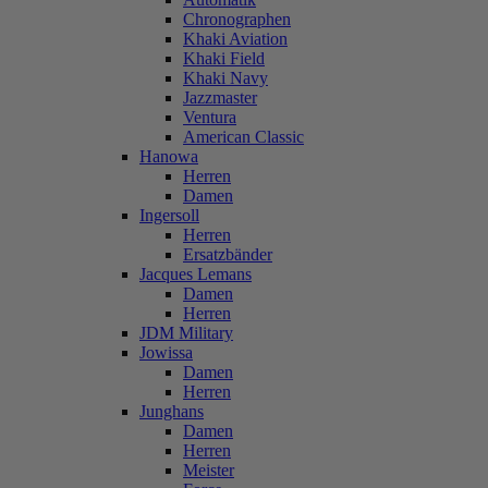
Chronographen
Khaki Aviation
Khaki Field
Khaki Navy
Jazzmaster
Ventura
American Classic
Hanowa
Herren
Damen
Ingersoll
Herren
Ersatzbänder
Jacques Lemans
Damen
Herren
JDM Military
Jowissa
Damen
Herren
Junghans
Damen
Herren
Meister