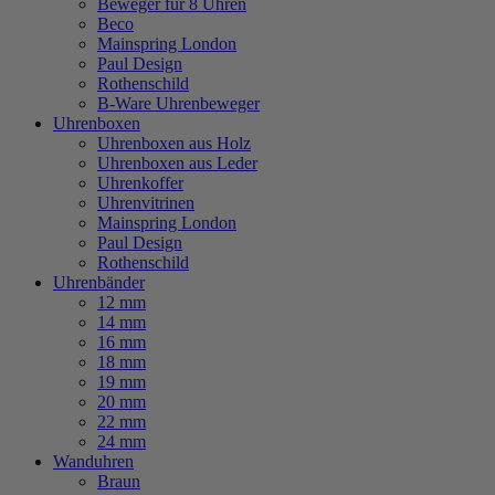
Beweger für 8 Uhren
Beco
Mainspring London
Paul Design
Rothenschild
B-Ware Uhrenbeweger
Uhrenboxen
Uhrenboxen aus Holz
Uhrenboxen aus Leder
Uhrenkoffer
Uhrenvitrinen
Mainspring London
Paul Design
Rothenschild
Uhrenbänder
12 mm
14 mm
16 mm
18 mm
19 mm
20 mm
22 mm
24 mm
Wanduhren
Braun