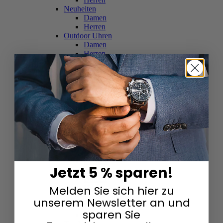
Neuheiten
Damen
Herren
Outdoor Uhren
Damen
Herren
Schweizer Uhren
Damen
Herren
Skelettuhren
Damen
Herren
Smartwatches
Damen
Herren
Solaruhren
Herren
Damen
Jetzt 5 % sparen!
Sportuhren
Damen
Melden Sie sich hier zu
Herren
Swarovski & Edelsteine
unserem Newsletter an und
Damen
sparen Sie
Herren