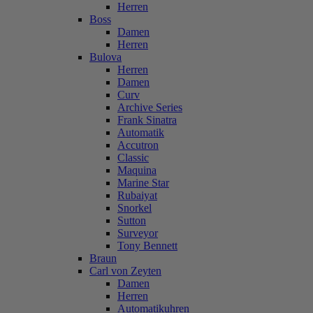
Herren
Boss
Damen
Herren
Bulova
Herren
Damen
Curv
Archive Series
Frank Sinatra
Automatik
Accutron
Classic
Maquina
Marine Star
Rubaiyat
Snorkel
Sutton
Surveyor
Tony Bennett
Braun
Carl von Zeyten
Damen
Herren
Automatikuhren