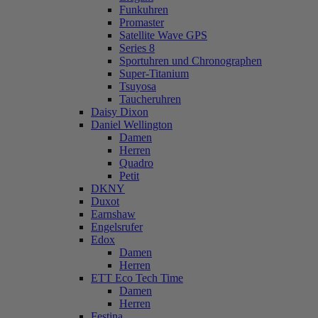
Funkuhren
Promaster
Satellite Wave GPS
Series 8
Sportuhren und Chronographen
Super-Titanium
Tsuyosa
Taucheruhren
Daisy Dixon
Daniel Wellington
Damen
Herren
Quadro
Petit
DKNY
Duxot
Earnshaw
Engelsrufer
Edox
Damen
Herren
ETT Eco Tech Time
Damen
Herren
Festina