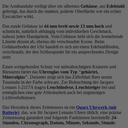
Die Armbanduhr verfügt über ein silbernes
Gehäuse
, aus
Edelstahl
gefertigt, das durch die
mattiert, poliert
e Oberfläche wie ein echter
Eyecatcher wirkt.
Das
rund
e Gehäuse ist
44 mm breit
sowie 13 mm hoch
und
schmückt, natürlich abhängig vom individuellen Geschmack,
nahezu jedes Handgelenk. Vom Gehäuse hebt sich die
feststehend
e
Lünette dezent ab, ebenso die
verschraubt
e Krone. Beim
Gehäuseboden der Uhr handelt es sich um einen Edelstahlboden,
verschraubt, der den Schlusspunkt für ein ansprechendes Design
setzt.
Einen weitgehenden Schutz vor unbeabsichtigten Kratzern und
Blessuren bietet das
Uhrenglas vom Typ "gehärtet,
Mineralglas"
. Darunter zeigt sich das Zifferblatt Ihrer neuen
Traumuhr in der Farbe
schwarz
. Zur Beleuchtung der Jacques
Lemans 1-2117A tragen
Leuchtindexe, Leuchtzeiger
bei und
ermöglichen eine gute Ablesbarkeit auch bei ungünstigen
Lichtverhältnissen.
Das Herzstück dieses Zeitmessers ist ein
Quarz Uhrwerk (mit
Batterie)
, das, wie für Jacques Lemans Uhren üblich, eine präzise
Zeitmessung garantiert und folgende Funktionen bereitstellt:
24-
Stunden, Chronograph, Datum, Minute, Sekunde, Stunde
.