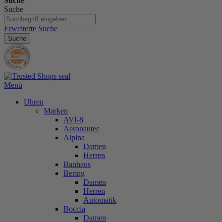
Suche
Suche
Erweiterte Suche
Suche
Menü
Uhren
Marken
AVI-8
Aeronautec
Alpina
Damen
Herren
Bauhaus
Bering
Damen
Herren
Automatik
Boccia
Damen