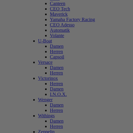
Canteen
CEO Tech
Maverick
Yamaha Factory Racing
CEO Adesso
Automatik
Volante
U-Boat
Damen
Herren
Capsoil
Versace
Damen
Herren
Victorinox
Herren
Damen
I.N.O.X.
Wenger
Damen
Herren
Withings
Damen
Herren
Zeppelin