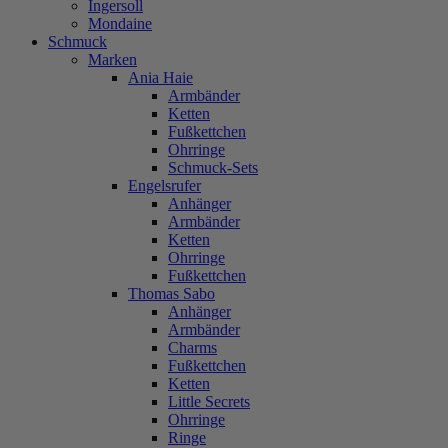
Ingersoll
Mondaine
Schmuck
Marken
Ania Haie
Armbänder
Ketten
Fußkettchen
Ohrringe
Schmuck-Sets
Engelsrufer
Anhänger
Armbänder
Ketten
Ohrringe
Fußkettchen
Thomas Sabo
Anhänger
Armbänder
Charms
Fußkettchen
Ketten
Little Secrets
Ohrringe
Ringe