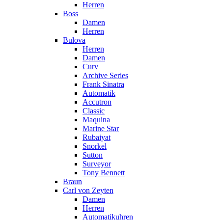
Herren
Boss
Damen
Herren
Bulova
Herren
Damen
Curv
Archive Series
Frank Sinatra
Automatik
Accutron
Classic
Maquina
Marine Star
Rubaiyat
Snorkel
Sutton
Surveyor
Tony Bennett
Braun
Carl von Zeyten
Damen
Herren
Automatikuhren