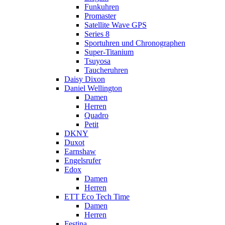
Funkuhren
Promaster
Satellite Wave GPS
Series 8
Sportuhren und Chronographen
Super-Titanium
Tsuyosa
Taucheruhren
Daisy Dixon
Daniel Wellington
Damen
Herren
Quadro
Petit
DKNY
Duxot
Earnshaw
Engelsrufer
Edox
Damen
Herren
ETT Eco Tech Time
Damen
Herren
Festina