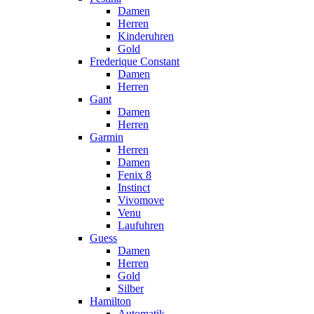
Damen
Herren
Kinderuhren
Gold
Frederique Constant
Damen
Herren
Gant
Damen
Herren
Garmin
Herren
Damen
Fenix 8
Instinct
Vivomove
Venu
Laufuhren
Guess
Damen
Herren
Gold
Silber
Hamilton
Automatik