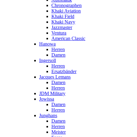
Chronographen
Khaki Aviation
Khaki Field
Khaki Navy
Jazzmaster
Ventura
American Classic
Hanowa
Herren
Damen
Ingersoll
Herren
Ersatzbänder
Jacques Lemans
Damen
Herren
JDM Military
Jowissa
Damen
Herren
Junghans
Damen
Herren
Meister