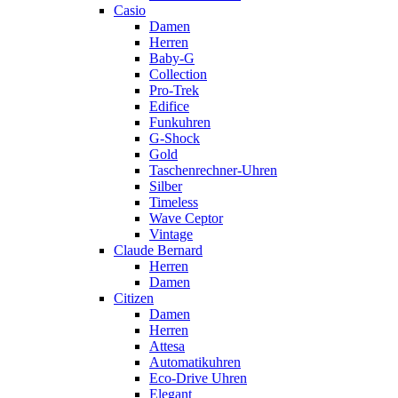
Casio
Damen
Herren
Baby-G
Collection
Pro-Trek
Edifice
Funkuhren
G-Shock
Gold
Taschenrechner-Uhren
Silber
Timeless
Wave Ceptor
Vintage
Claude Bernard
Herren
Damen
Citizen
Damen
Herren
Attesa
Automatikuhren
Eco-Drive Uhren
Elegant