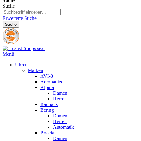
Suche
Suche
Erweiterte Suche
Suche
Menü
Uhren
Marken
AVI-8
Aeronautec
Alpina
Damen
Herren
Bauhaus
Bering
Damen
Herren
Automatik
Boccia
Damen