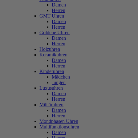
Damen
Herren
GMT Uhren
Damen
Herren
Goldene Uhren
Damen
Herren
Holzuhren
Keramikuhren
Damen
Herren
Kinderuhren
Mädchen
Jungen
Luxusuhren
Damen
Herren
Militäruhren
Damen
Herren
Mondphasen Uhren
Multifunktionsuhren
Damen
Herren