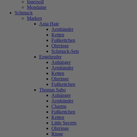
Ingersoll
Mondaine
Schmuck
Marken
Ania Haie
Armbänder
Ketten
Fußkettchen
Ohrringe
Schmuck-Sets
Engelsrufer
Anhänger
Armbänder
Ketten
Ohrringe
Fußkettchen
Thomas Sabo
Anhänger
Armbänder
Charms
Fußkettchen
Ketten
Little Secrets
Ohrringe
Ringe