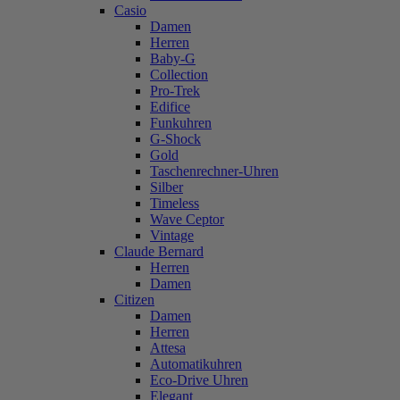
Casio
Damen
Herren
Baby-G
Collection
Pro-Trek
Edifice
Funkuhren
G-Shock
Gold
Taschenrechner-Uhren
Silber
Timeless
Wave Ceptor
Vintage
Claude Bernard
Herren
Damen
Citizen
Damen
Herren
Attesa
Automatikuhren
Eco-Drive Uhren
Elegant