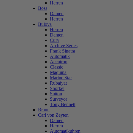
Herren
Boss
Damen
Herren
Bulova
Herren
Damen
Curv
Archive Series
Frank Sinatra
Automatik
Accutron
Classic
Maquina
Marine Star
Rubaiyat
Snorkel
Sutton
Surveyor
Tony Bennett
Braun
Carl von Zeyten
Damen
Herren
Automatikuhren