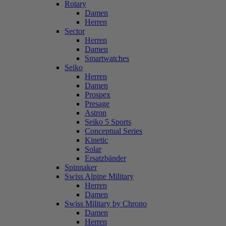
Rotary
Damen
Herren
Sector
Herren
Damen
Smartwatches
Seiko
Herren
Damen
Prospex
Presage
Astron
Seiko 5 Sports
Conceptual Series
Kinetic
Solar
Ersatzbänder
Spinnaker
Swiss Alpine Military
Herren
Damen
Swiss Military by Chrono
Damen
Herren