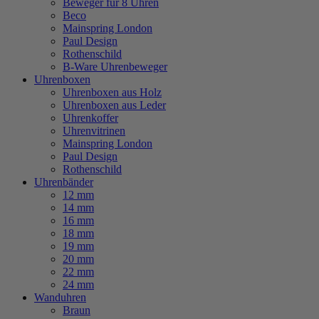
Beweger für 8 Uhren
Beco
Mainspring London
Paul Design
Rothenschild
B-Ware Uhrenbeweger
Uhrenboxen
Uhrenboxen aus Holz
Uhrenboxen aus Leder
Uhrenkoffer
Uhrenvitrinen
Mainspring London
Paul Design
Rothenschild
Uhrenbänder
12 mm
14 mm
16 mm
18 mm
19 mm
20 mm
22 mm
24 mm
Wanduhren
Braun