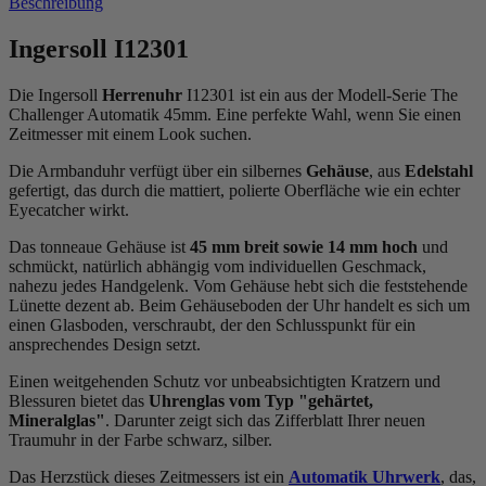
Beschreibung
Ingersoll I12301
Die Ingersoll
Herrenuhr
I12301 ist ein aus der Modell-Serie The
Challenger Automatik 45mm. Eine perfekte Wahl, wenn Sie einen
Zeitmesser mit einem Look suchen.
Die Armbanduhr verfügt über ein silbernes
Gehäuse
, aus
Edelstahl
gefertigt, das durch die
mattiert, poliert
e Oberfläche wie ein echter
Eyecatcher wirkt.
Das
tonneau
e Gehäuse ist
45 mm breit
sowie 14 mm hoch
und
schmückt, natürlich abhängig vom individuellen Geschmack,
nahezu jedes Handgelenk. Vom Gehäuse hebt sich die
feststehend
e
Lünette dezent ab. Beim Gehäuseboden der Uhr handelt es sich um
einen Glasboden, verschraubt, der den Schlusspunkt für ein
ansprechendes Design setzt.
Einen weitgehenden Schutz vor unbeabsichtigten Kratzern und
Blessuren bietet das
Uhrenglas vom Typ "gehärtet,
Mineralglas"
. Darunter zeigt sich das Zifferblatt Ihrer neuen
Traumuhr in der Farbe
schwarz, silber
.
Das Herzstück dieses Zeitmessers ist ein
Automatik Uhrwerk
, das,