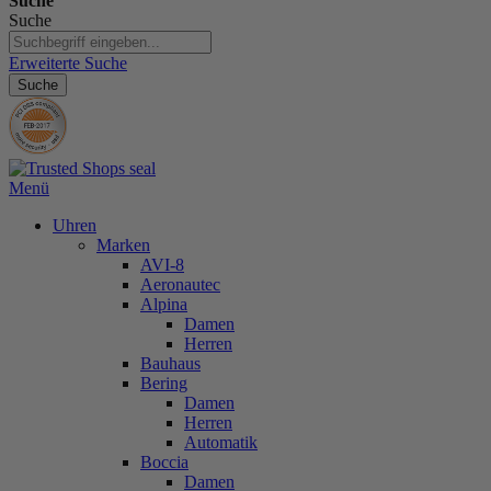
Suche
Suche
Erweiterte Suche
Suche
Menü
Uhren
Marken
AVI-8
Aeronautec
Alpina
Damen
Herren
Bauhaus
Bering
Damen
Herren
Automatik
Boccia
Damen