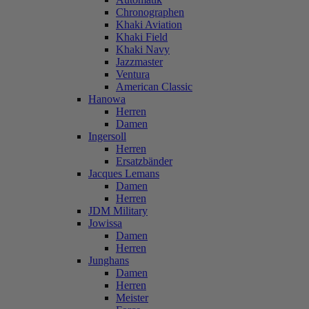
Chronographen
Khaki Aviation
Khaki Field
Khaki Navy
Jazzmaster
Ventura
American Classic
Hanowa
Herren
Damen
Ingersoll
Herren
Ersatzbänder
Jacques Lemans
Damen
Herren
JDM Military
Jowissa
Damen
Herren
Junghans
Damen
Herren
Meister