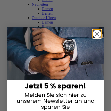
Neuheiten
Damen
Herren
Outdoor Uhren
Damen
Herren
Schweizer Uhren
Damen
Herren
Skelettuhren
Damen
Herren
Smartwatches
Damen
Herren
Solaruhren
Herren
Damen
Jetzt 5 % sparen!
Sportuhren
Damen
Melden Sie sich hier zu
Herren
Swarovski & Edelsteine
unserem Newsletter an und
Damen
sparen Sie
Herren