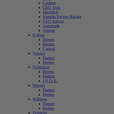
Canteen
CEO Tech
Maverick
Yamaha Factory Racing
CEO Adesso
Automatik
Volante
U-Boat
Damen
Herren
Capsoil
Versace
Damen
Herren
Victorinox
Herren
Damen
I.N.O.X.
Wenger
Damen
Herren
Withings
Damen
Herren
Zeppelin