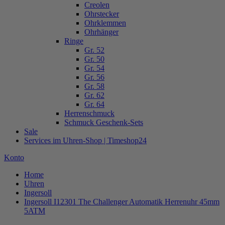
Creolen
Ohrstecker
Ohrklemmen
Ohrhänger
Ringe
Gr. 52
Gr. 50
Gr. 54
Gr. 56
Gr. 58
Gr. 62
Gr. 64
Herrenschmuck
Schmuck Geschenk-Sets
Sale
Services im Uhren-Shop | Timeshop24
Konto
Home
Uhren
Ingersoll
Ingersoll I12301 The Challenger Automatik Herrenuhr 45mm
5ATM