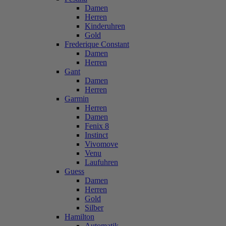
Damen
Herren
Kinderuhren
Gold
Frederique Constant
Damen
Herren
Gant
Damen
Herren
Garmin
Herren
Damen
Fenix 8
Instinct
Vivomove
Venu
Laufuhren
Guess
Damen
Herren
Gold
Silber
Hamilton
Automatik