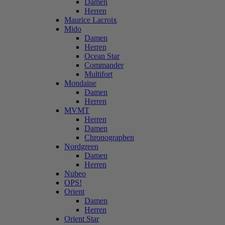
Damen
Herren
Maurice Lacroix
Mido
Damen
Herren
Ocean Star
Commander
Multifort
Mondaine
Damen
Herren
MVMT
Herren
Damen
Chronographen
Nordgreen
Damen
Herren
Nubeo
OPS!
Orient
Damen
Herren
Orient Star