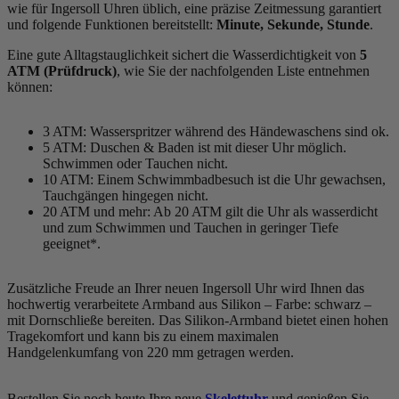
wie für Ingersoll Uhren üblich, eine präzise Zeitmessung garantiert
und folgende Funktionen bereitstellt:
Minute, Sekunde, Stunde
.
Eine gute Alltagstauglichkeit sichert die Wasserdichtigkeit von
5
ATM (Prüfdruck)
, wie Sie der nachfolgenden Liste entnehmen
können:
3 ATM: Wasserspritzer während des Händewaschens sind ok.
5 ATM: Duschen & Baden ist mit dieser Uhr möglich.
Schwimmen oder Tauchen nicht.
10 ATM: Einem Schwimmbadbesuch ist die Uhr gewachsen,
Tauchgängen hingegen nicht.
20 ATM und mehr: Ab 20 ATM gilt die Uhr als wasserdicht
und zum Schwimmen und Tauchen in geringer Tiefe
geeignet*.
Zusätzliche Freude an Ihrer neuen Ingersoll Uhr wird Ihnen das
hochwertig verarbeitete Armband aus Silikon – Farbe:
schwarz
–
mit Dornschließe bereiten. Das Silikon-Armband bietet einen hohen
Tragekomfort und kann bis zu einem maximalen
Handgelenkumfang von 220 mm getragen werden.
Bestellen Sie noch heute Ihre neue
Skelettuhr
und genießen Sie