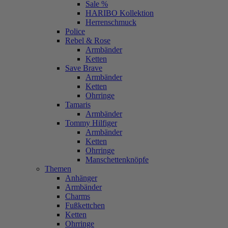
Sale %
HARIBO Kollektion
Herrenschmuck
Police
Rebel & Rose
Armbänder
Ketten
Save Brave
Armbänder
Ketten
Ohrringe
Tamaris
Armbänder
Tommy Hilfiger
Armbänder
Ketten
Ohrringe
Manschettenknöpfe
Themen
Anhänger
Armbänder
Charms
Fußkettchen
Ketten
Ohrringe