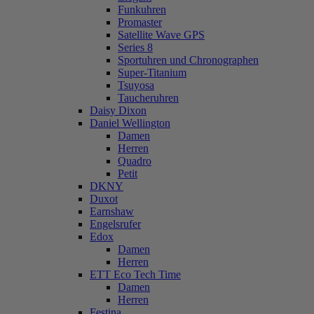
Funkuhren
Promaster
Satellite Wave GPS
Series 8
Sportuhren und Chronographen
Super-Titanium
Tsuyosa
Taucheruhren
Daisy Dixon
Daniel Wellington
Damen
Herren
Quadro
Petit
DKNY
Duxot
Earnshaw
Engelsrufer
Edox
Damen
Herren
ETT Eco Tech Time
Damen
Herren
Festina