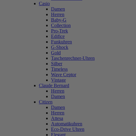
Casio
Damen
Herren
Baby-G
Collection
Pro-Trek
Edifice
Funkuhren
G-Shock
Gold
Taschenrechner-Uhren
Silber
Timeless
Wave Ceptor
Vintage
Claude Bernard
Herren
Damen
Citizen
Damen
Herren
Attesa
Automatikuhren
Eco-Drive Uhren
Elegant