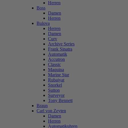
Herren
Boss
Damen
Herren
Bulova
Herren
Damen
Curv
Archive Series
Frank Sinatra
Automatik
Accutron
Classic
Maquina
Marine Star
Rubaiyat
Snorkel
Sutton
Surveyor
Tony Bennett
Braun
Carl von Zeyten
Damen
Herren
Automatikuhren