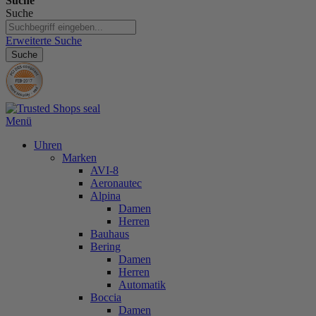
Suche
Suche
Erweiterte Suche
Suche
Menü
Uhren
Marken
AVI-8
Aeronautec
Alpina
Damen
Herren
Bauhaus
Bering
Damen
Herren
Automatik
Boccia
Damen