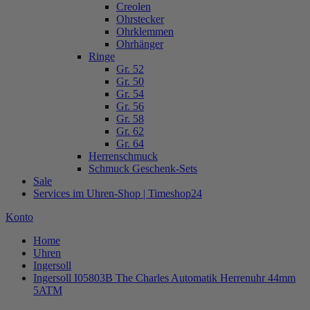
Creolen
Ohrstecker
Ohrklemmen
Ohrhänger
Ringe
Gr. 52
Gr. 50
Gr. 54
Gr. 56
Gr. 58
Gr. 62
Gr. 64
Herrenschmuck
Schmuck Geschenk-Sets
Sale
Services im Uhren-Shop | Timeshop24
Konto
Home
Uhren
Ingersoll
Ingersoll I05803B The Charles Automatik Herrenuhr 44mm
5ATM