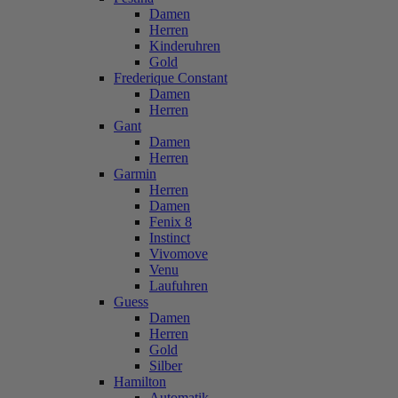
Damen
Herren
Kinderuhren
Gold
Frederique Constant
Damen
Herren
Gant
Damen
Herren
Garmin
Herren
Damen
Fenix 8
Instinct
Vivomove
Venu
Laufuhren
Guess
Damen
Herren
Gold
Silber
Hamilton
Automatik