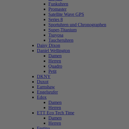
Funkuhren
Promaster
Satellite Wave GPS
Series 8
Sportuhren und Chronographen
Super-Titanium
Tsuyosa
Taucheruhren
Daisy Dixon
Daniel Wellington
Damen
Herren
Quadro
Petit
DKNY
Duxot
Earnshaw
Engelsrufer
Edox
Damen
Herren
ETT Eco Tech Time
Damen
Herren
Festina