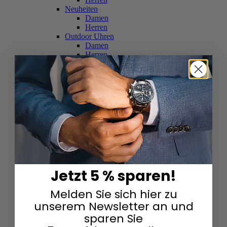
Neuheiten
Damen
Herren
Outdoor Uhren
Damen
Herren
Schweizer Uhren
Damen
Herren
Skelettuhren
Damen
Herren
Smartwatches
Damen
Herren
Solaruhren
Herren
Damen
Jetzt 5 % sparen!
Sportuhren
Damen
Melden Sie sich hier zu
Herren
Swarovski & Edelsteine
unserem Newsletter an und
Damen
sparen Sie
Herren