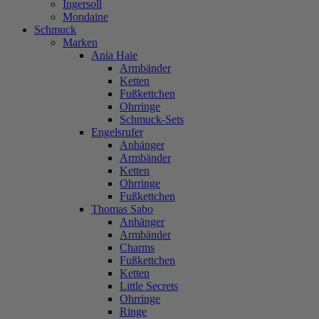
Ingersoll
Mondaine
Schmuck
Marken
Ania Haie
Armbänder
Ketten
Fußkettchen
Ohrringe
Schmuck-Sets
Engelsrufer
Anhänger
Armbänder
Ketten
Ohrringe
Fußkettchen
Thomas Sabo
Anhänger
Armbänder
Charms
Fußkettchen
Ketten
Little Secrets
Ohrringe
Ringe