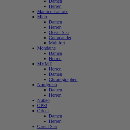
Damen
Herren
Maurice Lacroix
Mido
Damen
Herren
Ocean Star
Commander
Multifort
Mondaine
Damen
Herren
MVMT
Herren
Damen
Chronographen
Nordgreen
Damen
Herren
Nubeo
OPS!
Orient
Damen
Herren
Orient Star