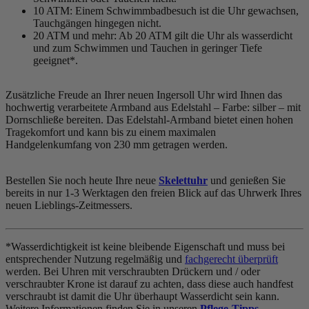
10 ATM: Einem Schwimmbadbesuch ist die Uhr gewachsen,
Tauchgängen hingegen nicht.
20 ATM und mehr: Ab 20 ATM gilt die Uhr als wasserdicht
und zum Schwimmen und Tauchen in geringer Tiefe
geeignet*.
Zusätzliche Freude an Ihrer neuen Ingersoll Uhr wird Ihnen das
hochwertig verarbeitete Armband aus Edelstahl – Farbe:
silber
– mit
Dornschließe bereiten. Das Edelstahl-Armband bietet einen hohen
Tragekomfort und kann bis zu einem maximalen
Handgelenkumfang von 230 mm getragen werden.
Bestellen Sie noch heute Ihre neue
Skelettuhr
und genießen Sie
bereits in nur 1-3 Werktagen den freien Blick auf das Uhrwerk Ihres
neuen Lieblings-Zeitmessers.
*Wasserdichtigkeit ist keine bleibende Eigenschaft und muss bei
entsprechender Nutzung regelmäßig und
fachgerecht überprüft
werden. Bei Uhren mit verschraubten Drückern und / oder
verschraubter Krone ist darauf zu achten, dass diese auch handfest
verschraubt ist damit die Uhr überhaupt Wasserdicht sein kann.
Weitere Informationen finden Sie in unseren
Pflege-Tipps
.