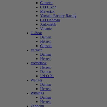
Canteen
CEO Tech
Maverick
Yamaha Factory Racing
CEO Adesso
Automatik
Volante
U-Boat
Damen
Herren
Capsoil
Versace
Damen
Herren
Victorinox
Herren
Damen
I.N.O.X.
Wenger
Damen
Herren
Withings
Damen
Herren
Zeppelin