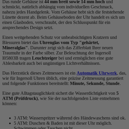
Das
rund
e Gehäuse ist
44 mm breit
sowie 14 mm hoch
und
schmückt, natürlich abhängig vom individuellen Geschmack,
nahezu jedes Handgelenk. Vom Gehäuse hebt sich die
feststehend
e
Lünette dezent ab. Beim Gehäuseboden der Uhr handelt es sich um
einen Glasboden, verschraubt, der den Schlusspunkt für ein
ansprechendes Design setzt.
Einen weitgehenden Schutz vor unbeabsichtigten Kratzern und
Blessuren bietet das
Uhrenglas vom Typ "gehärtet,
Mineralglas"
. Darunter zeigt sich das Zifferblatt Ihrer neuen
Traumuhr in der Farbe
silber
. Zur Beleuchtung der Ingersoll
I05803B tragen
Leuchtzeiger
bei und ermöglichen eine gute
Ablesbarkeit auch bei ungünstigen Lichtverhältnissen.
Das Herzstück dieses Zeitmessers ist ein
Automatik Uhrwerk
, das,
wie für Ingersoll Uhren üblich, eine präzise Zeitmessung garantiert
und folgende Funktionen bereitstellt:
Minute, Sekunde, Stunde
.
Eine gute Alltagstauglichkeit sichert die Wasserdichtigkeit von
5
ATM (Prüfdruck)
, wie Sie der nachfolgenden Liste entnehmen
können:
3 ATM: Wasserspritzer während des Händewaschens sind ok.
5 ATM: Duschen & Baden ist mit dieser Uhr möglich.
Schwimmen oder Tauchen nicht.