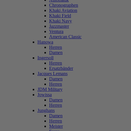
Chronographen
Khaki Aviation
Khaki Field
Khaki Navy
Jazzmaster
Ventura
American Classic
Hanowa
Herren
Damen
Ingersoll
Herren
Ersatzbänder
Jacques Lemans
Damen
Herren
JDM Military
Jowissa
Damen
Herren
Junghans
Damen
Herren
Meister