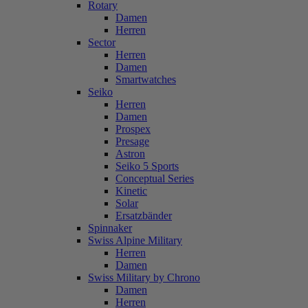
Rotary
Damen
Herren
Sector
Herren
Damen
Smartwatches
Seiko
Herren
Damen
Prospex
Presage
Astron
Seiko 5 Sports
Conceptual Series
Kinetic
Solar
Ersatzbänder
Spinnaker
Swiss Alpine Military
Herren
Damen
Swiss Military by Chrono
Damen
Herren