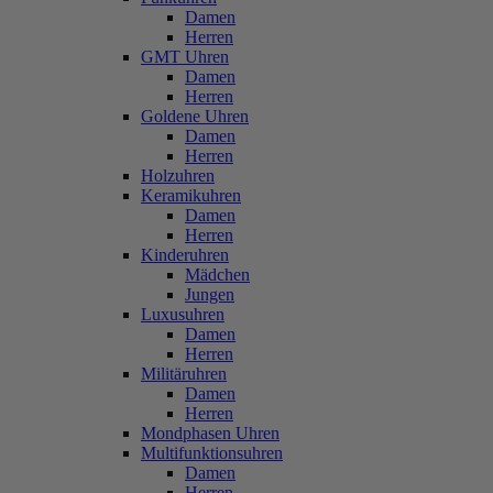
Damen
Herren
GMT Uhren
Damen
Herren
Goldene Uhren
Damen
Herren
Holzuhren
Keramikuhren
Damen
Herren
Kinderuhren
Mädchen
Jungen
Luxusuhren
Damen
Herren
Militäruhren
Damen
Herren
Mondphasen Uhren
Multifunktionsuhren
Damen
Herren