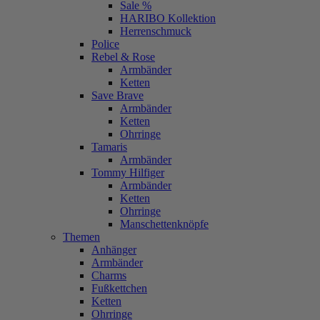
Sale %
HARIBO Kollektion
Herrenschmuck
Police
Rebel & Rose
Armbänder
Ketten
Save Brave
Armbänder
Ketten
Ohrringe
Tamaris
Armbänder
Tommy Hilfiger
Armbänder
Ketten
Ohrringe
Manschettenknöpfe
Themen
Anhänger
Armbänder
Charms
Fußkettchen
Ketten
Ohrringe