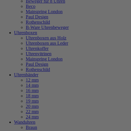
Beweger für 8 Uhren
Beco
Mainspring London
Paul Design
Rothenschild
B-Ware Uhrenbeweger
Uhrenboxen
Uhrenboxen aus Holz
Uhrenboxen aus Leder
Uhrenkoffer
Uhrenvitrinen
Mainspring London
Paul Design
Rothenschild
Uhrenbänder
12 mm
14 mm
16 mm
18 mm
19 mm
20 mm
22 mm
24 mm
Wanduhren
Braun