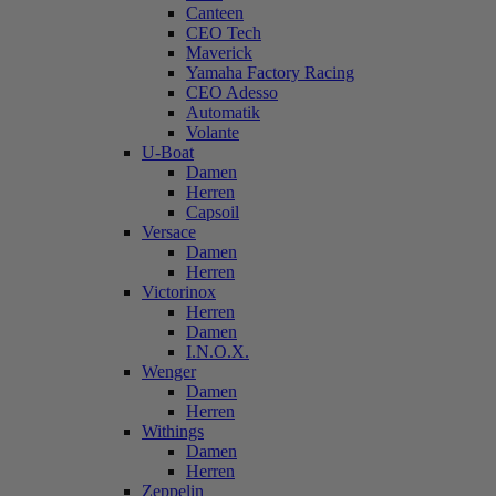
Canteen
CEO Tech
Maverick
Yamaha Factory Racing
CEO Adesso
Automatik
Volante
U-Boat
Damen
Herren
Capsoil
Versace
Damen
Herren
Victorinox
Herren
Damen
I.N.O.X.
Wenger
Damen
Herren
Withings
Damen
Herren
Zeppelin