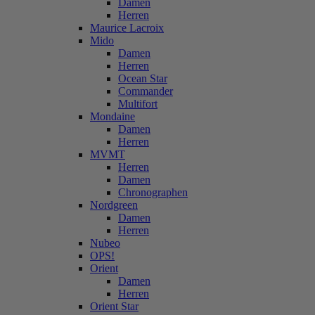
Damen
Herren
Maurice Lacroix
Mido
Damen
Herren
Ocean Star
Commander
Multifort
Mondaine
Damen
Herren
MVMT
Herren
Damen
Chronographen
Nordgreen
Damen
Herren
Nubeo
OPS!
Orient
Damen
Herren
Orient Star