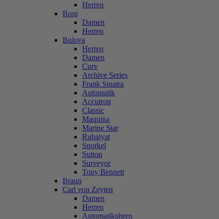
Herren
Boss
Damen
Herren
Bulova
Herren
Damen
Curv
Archive Series
Frank Sinatra
Automatik
Accutron
Classic
Maquina
Marine Star
Rubaiyat
Snorkel
Sutton
Surveyor
Tony Bennett
Braun
Carl von Zeyten
Damen
Herren
Automatikuhren