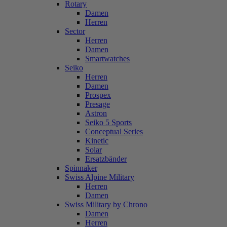
Rotary
Damen
Herren
Sector
Herren
Damen
Smartwatches
Seiko
Herren
Damen
Prospex
Presage
Astron
Seiko 5 Sports
Conceptual Series
Kinetic
Solar
Ersatzbänder
Spinnaker
Swiss Alpine Military
Herren
Damen
Swiss Military by Chrono
Damen
Herren