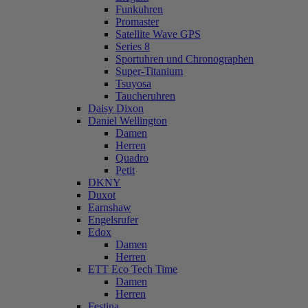
Funkuhren
Promaster
Satellite Wave GPS
Series 8
Sportuhren und Chronographen
Super-Titanium
Tsuyosa
Taucheruhren
Daisy Dixon
Daniel Wellington
Damen
Herren
Quadro
Petit
DKNY
Duxot
Earnshaw
Engelsrufer
Edox
Damen
Herren
ETT Eco Tech Time
Damen
Herren
Festina