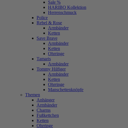
Sale %
HARIBO Kollektion
Herrenschmuck
Police
Rebel & Rose
Armbänder
Ketten
Save Brave
Armbänder
Ketten
Ohrringe
Tamaris
Armbänder
Tommy Hilfiger
Armbänder
Ketten
Ohrringe
Manschettenknöpfe
Themen
Anhänger
Armbänder
Charms
Fußkettchen
Ketten
Ohrringe