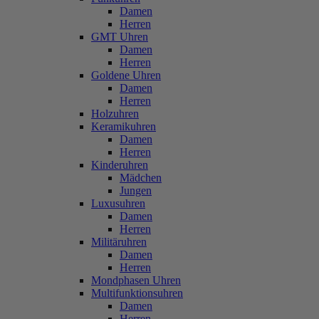
Damen
Herren
GMT Uhren
Damen
Herren
Goldene Uhren
Damen
Herren
Holzuhren
Keramikuhren
Damen
Herren
Kinderuhren
Mädchen
Jungen
Luxusuhren
Damen
Herren
Militäruhren
Damen
Herren
Mondphasen Uhren
Multifunktionsuhren
Damen
Herren