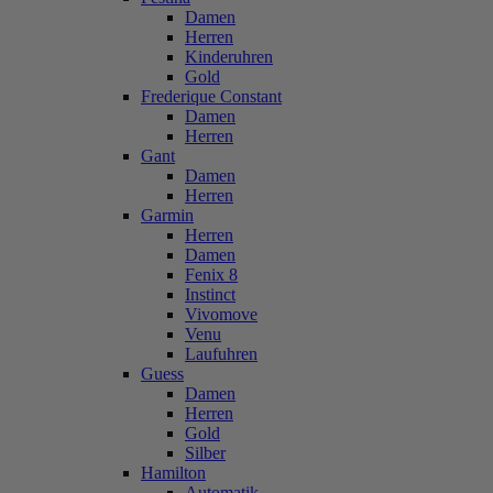
Damen
Herren
Kinderuhren
Gold
Frederique Constant
Damen
Herren
Gant
Damen
Herren
Garmin
Herren
Damen
Fenix 8
Instinct
Vivomove
Venu
Laufuhren
Guess
Damen
Herren
Gold
Silber
Hamilton
Automatik