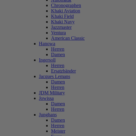
Chronographen
Khaki Aviation
Khaki Field
Khaki Navy
Jazzmaster
Ventura
American Classic
Hanowa
Herren
Damen
Ingersoll
Herren
Ersatzbänder
Jacques Lemans
Damen
Herren
JDM Military
Jowissa
Damen
Herren
Junghans
Damen
Herren
Meister