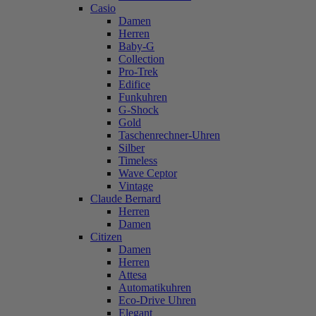
Casio
Damen
Herren
Baby-G
Collection
Pro-Trek
Edifice
Funkuhren
G-Shock
Gold
Taschenrechner-Uhren
Silber
Timeless
Wave Ceptor
Vintage
Claude Bernard
Herren
Damen
Citizen
Damen
Herren
Attesa
Automatikuhren
Eco-Drive Uhren
Elegant