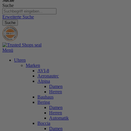
Suche
Suche
Erweiterte Suche
Suche
Menü
Uhren
Marken
AVI-8
Aeronautec
Alpina
Damen
Herren
Bauhaus
Bering
Damen
Herren
Automatik
Boccia
Damen