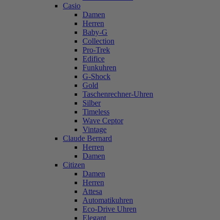
Casio
Damen
Herren
Baby-G
Collection
Pro-Trek
Edifice
Funkuhren
G-Shock
Gold
Taschenrechner-Uhren
Silber
Timeless
Wave Ceptor
Vintage
Claude Bernard
Herren
Damen
Citizen
Damen
Herren
Attesa
Automatikuhren
Eco-Drive Uhren
Elegant