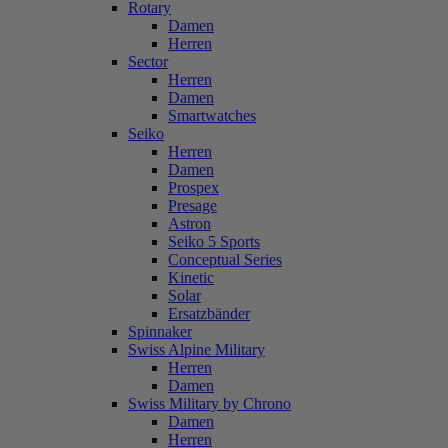
Rotary
Damen
Herren
Sector
Herren
Damen
Smartwatches
Seiko
Herren
Damen
Prospex
Presage
Astron
Seiko 5 Sports
Conceptual Series
Kinetic
Solar
Ersatzbänder
Spinnaker
Swiss Alpine Military
Herren
Damen
Swiss Military by Chrono
Damen
Herren