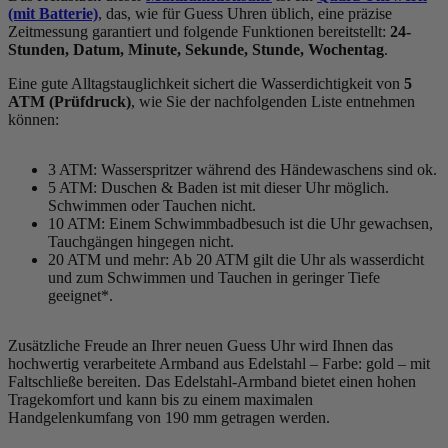
(mit Batterie)
, das, wie für Guess Uhren üblich, eine präzise
Zeitmessung garantiert und folgende Funktionen bereitstellt:
24-
Stunden, Datum, Minute, Sekunde, Stunde, Wochentag
.
Eine gute Alltagstauglichkeit sichert die Wasserdichtigkeit von
5
ATM (Prüfdruck)
, wie Sie der nachfolgenden Liste entnehmen
können:
3 ATM: Wasserspritzer während des Händewaschens sind ok.
5 ATM: Duschen & Baden ist mit dieser Uhr möglich.
Schwimmen oder Tauchen nicht.
10 ATM: Einem Schwimmbadbesuch ist die Uhr gewachsen,
Tauchgängen hingegen nicht.
20 ATM und mehr: Ab 20 ATM gilt die Uhr als wasserdicht
und zum Schwimmen und Tauchen in geringer Tiefe
geeignet*.
Zusätzliche Freude an Ihrer neuen Guess Uhr wird Ihnen das
hochwertig verarbeitete Armband aus Edelstahl – Farbe:
gold
– mit
Faltschließe bereiten. Das Edelstahl-Armband bietet einen hohen
Tragekomfort und kann bis zu einem maximalen
Handgelenkumfang von 190 mm getragen werden.