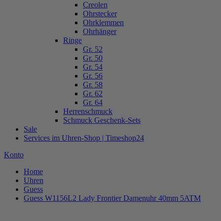
Creolen
Ohrstecker
Ohrklemmen
Ohrhänger
Ringe
Gr. 52
Gr. 50
Gr. 54
Gr. 56
Gr. 58
Gr. 62
Gr. 64
Herrenschmuck
Schmuck Geschenk-Sets
Sale
Services im Uhren-Shop | Timeshop24
Konto
Home
Uhren
Guess
Guess W1156L2 Lady Frontier Damenuhr 40mm 5ATM