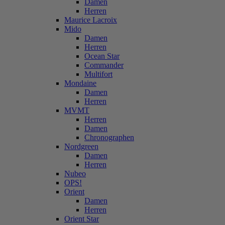
Damen
Herren
Maurice Lacroix
Mido
Damen
Herren
Ocean Star
Commander
Multifort
Mondaine
Damen
Herren
MVMT
Herren
Damen
Chronographen
Nordgreen
Damen
Herren
Nubeo
OPS!
Orient
Damen
Herren
Orient Star