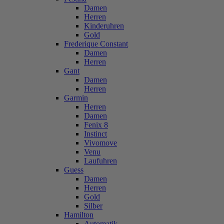
Damen
Herren
Kinderuhren
Gold
Frederique Constant
Damen
Herren
Gant
Damen
Herren
Garmin
Herren
Damen
Fenix 8
Instinct
Vivomove
Venu
Laufuhren
Guess
Damen
Herren
Gold
Silber
Hamilton
Automatik