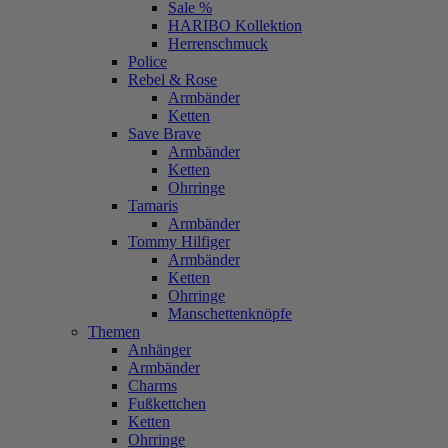
Sale %
HARIBO Kollektion
Herrenschmuck
Police
Rebel & Rose
Armbänder
Ketten
Save Brave
Armbänder
Ketten
Ohrringe
Tamaris
Armbänder
Tommy Hilfiger
Armbänder
Ketten
Ohrringe
Manschettenknöpfe
Themen
Anhänger
Armbänder
Charms
Fußkettchen
Ketten
Ohrringe