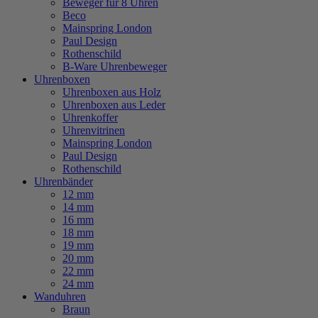
Beweger für 8 Uhren
Beco
Mainspring London
Paul Design
Rothenschild
B-Ware Uhrenbeweger
Uhrenboxen
Uhrenboxen aus Holz
Uhrenboxen aus Leder
Uhrenkoffer
Uhrenvitrinen
Mainspring London
Paul Design
Rothenschild
Uhrenbänder
12 mm
14 mm
16 mm
18 mm
19 mm
20 mm
22 mm
24 mm
Wanduhren
Braun