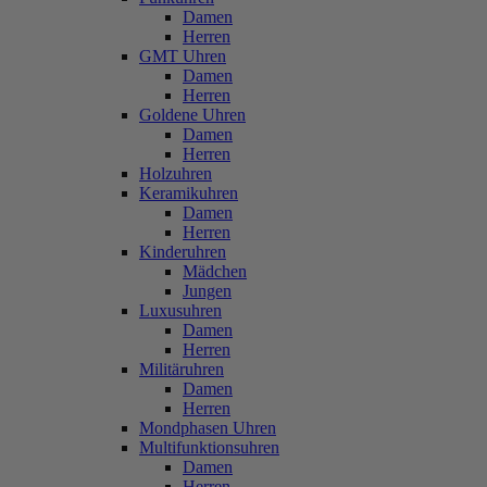
Damen
Herren
GMT Uhren
Damen
Herren
Goldene Uhren
Damen
Herren
Holzuhren
Keramikuhren
Damen
Herren
Kinderuhren
Mädchen
Jungen
Luxusuhren
Damen
Herren
Militäruhren
Damen
Herren
Mondphasen Uhren
Multifunktionsuhren
Damen
Herren