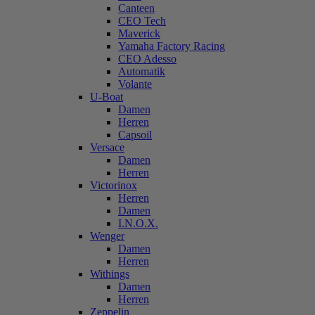
Canteen
CEO Tech
Maverick
Yamaha Factory Racing
CEO Adesso
Automatik
Volante
U-Boat
Damen
Herren
Capsoil
Versace
Damen
Herren
Victorinox
Herren
Damen
I.N.O.X.
Wenger
Damen
Herren
Withings
Damen
Herren
Zeppelin