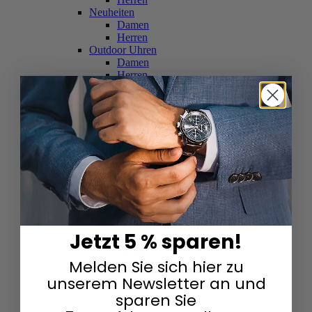
Neuheiten
Damen
Herren
Outdoor Uhren
Damen
Herren
Schweizer Uhren
Damen
Herren
Skelettuhren
Damen
Herren
Smartwatches
Damen
Herren
Solaruhren
Herren
Damen
Jetzt 5 % sparen!
Sportuhren
Damen
Melden Sie sich hier zu
Herren
Swarovski & Edelsteine
unserem Newsletter an und
Damen
sparen Sie
Herren