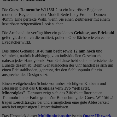
Die Guess
Damenuhr
W1156L2 ist ein luxuriöser Begleiter
moderner Begleiter aus der Modell-Serie Lady Frontier Damen
40mm. Eine perfekte Wahl, wenn Sie einen Zeitmesser mit einem
luxuriösen zeitgemäßen Look suchen.
Die Armbanduhr verfügt über ein goldenes
Gehäuse
, aus
Edelstahl
gefertigt, das durch die
mattiert, poliert
e Oberfläche wie ein echter
Eyecatcher wirkt.
Das
rund
e Gehäuse ist
40 mm breit
sowie 12 mm hoch
und
schmückt, natürlich abhängig vom individuellen Geschmack,
nahezu jedes Handgelenk. Vom Gehäuse hebt sich die
feststehend
e
Lünette dezent ab. Beim Gehäuseboden der Uhr handelt es sich um
einen Edelstahlboden, gepresst, der den Schlusspunkt für ein
ansprechendes Design setzt.
Einen weitgehenden Schutz vor unbeabsichtigten Kratzern und
Blessuren bietet das
Uhrenglas vom Typ "gehärtet,
Mineralglas"
. Darunter zeigt sich das Zifferblatt Ihrer neuen
Traumuhr in der Farbe
gold
. Zur Beleuchtung der Guess W1156L2
tragen
Leuchtzeiger
bei und ermöglichen eine gute Ablesbarkeit
auch bei ungünstigen Lichtverhältnissen.
Das Herzstück dieser
Multifunktionsuhr
ist ein
Quarz Uhrwerk