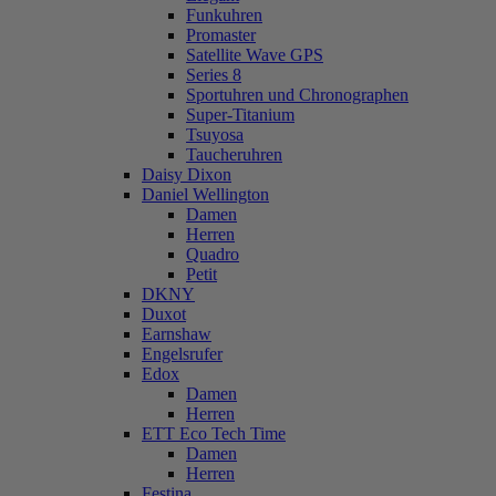
Funkuhren
Promaster
Satellite Wave GPS
Series 8
Sportuhren und Chronographen
Super-Titanium
Tsuyosa
Taucheruhren
Daisy Dixon
Daniel Wellington
Damen
Herren
Quadro
Petit
DKNY
Duxot
Earnshaw
Engelsrufer
Edox
Damen
Herren
ETT Eco Tech Time
Damen
Herren
Festina