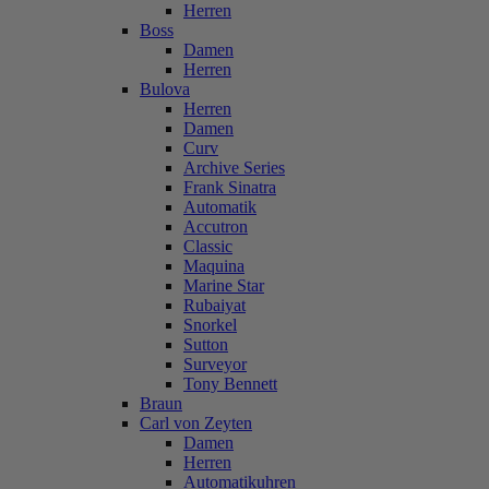
Herren
Boss
Damen
Herren
Bulova
Herren
Damen
Curv
Archive Series
Frank Sinatra
Automatik
Accutron
Classic
Maquina
Marine Star
Rubaiyat
Snorkel
Sutton
Surveyor
Tony Bennett
Braun
Carl von Zeyten
Damen
Herren
Automatikuhren