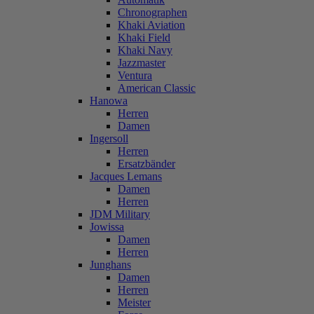
Chronographen
Khaki Aviation
Khaki Field
Khaki Navy
Jazzmaster
Ventura
American Classic
Hanowa
Herren
Damen
Ingersoll
Herren
Ersatzbänder
Jacques Lemans
Damen
Herren
JDM Military
Jowissa
Damen
Herren
Junghans
Damen
Herren
Meister