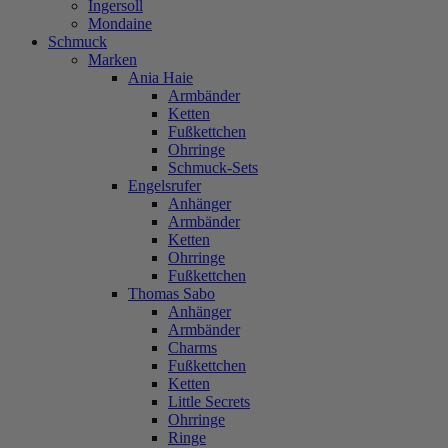
Ingersoll
Mondaine
Schmuck
Marken
Ania Haie
Armbänder
Ketten
Fußkettchen
Ohrringe
Schmuck-Sets
Engelsrufer
Anhänger
Armbänder
Ketten
Ohrringe
Fußkettchen
Thomas Sabo
Anhänger
Armbänder
Charms
Fußkettchen
Ketten
Little Secrets
Ohrringe
Ringe